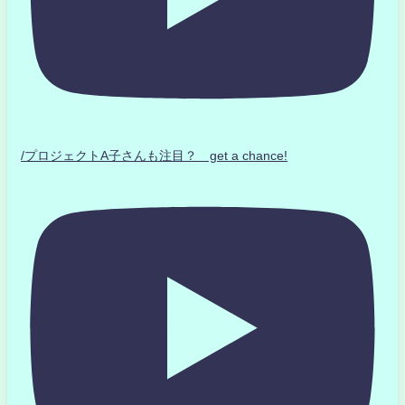
/プロジェクトA子さんも注目？ get a chance!