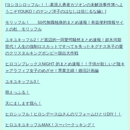
[ヨシヨシロッフル-！！-素浪人勇者カツオンの未解決事件簿へよ
うこそYOUKO！のナンノ洋子のはなしは信じるな編）]
モリッフル！ 50代無職独身的まとめ速報！有益便利情報サイ
トの杜 モリッフル
ユキユキッフル2！ど底辺的一同驚愕騒然まとめ速報！超氷河期
世代！人生の強制ロスカットですべてを失ったキグナス氷子の愛
のクリスタルキングボンビー脱出大作戦
ヒロコンプレックスNIGHT 的まとめ速報！！子供が欲しいど陰キ
ャアラフィフ女子のめざせ！専業主婦！婚活計画編
ユキユキッフル3！
萌えっふる！
天にまします我ら！
ヒロシッフル！ヒロシデース山さんのリフォームひとりDIY！！
ヒロユキユキッフルMAX！スーパークッキング！