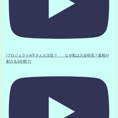
/プロジェクトA子さんも注目？ なぜ私は入会拒否？真相が
刺さる3分間？/