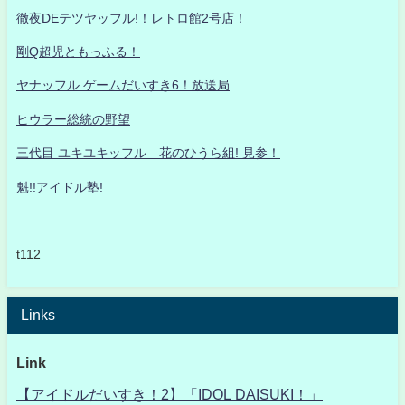
徹夜DEテツヤッフル!！レトロ館2号店！
剛Q超児ともっふる！
ヤナッフル ゲームだいすき6！放送局
ヒウラー総統の野望
三代目 ユキユキッフル 花のひうら組! 見参！
魁!!アイドル塾!
t112
Links
Link
【アイドルだいすき！2】「IDOL DAISUKI！」