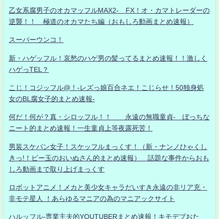
乙女系腐男子のオカマッフルMAX2- FX！オ・カマトレーダーの
逆襲！！ 極道のオカマたち編（おもしろ動画まとめ速報）
スーパーウンコ！
新・ハゲッフル！哀愁のハゲ男の髪ってるまとめ速報！！激しく
ハゲっTEL？
こじ！コジッフル@！-レズっ娘百合ネエ！こじらせ！50独身処
女のBL腐女子的まとめ速報-
何だ！何が？真・シロッフル！！ 永遠の無職童貞- ぼっちな
ニート的まとめ速報！一生童貞上等夜露死苦！
男装スケバン女子！スケッフルまっくす！（新・ナンノひゃくし
きっ!！ビー玉のおいぬさん的まとめ速報） 話題な事件からおも
しろ動画まで取り上げまっくす
ロボットアニメ！メカと美少女キャラだいすき永遠の非リア充・
非モテ星人 ！あらゆるマニアの為のマニアックサイト
ハルッフル-専業主夫的YOUTUBERまとめ速報！キモデブおた