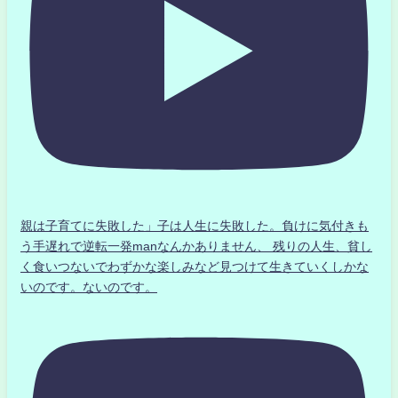
親は子育てに失敗した」子は人生に失敗した。負けに気付きも
う手遅れで逆転一発manなんかありません、 残りの人生、貧し
く食いつないでわずかな楽しみなど見つけて生きていくしかな
いのです。ないのです。