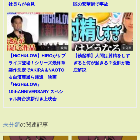
社長らが会見
区の繁華街で事故
映画
未分類
【HiGH&LOW】HIROがサプ
【勃起学】人間は射精をしす
ライズ登場！シリーズ最終章
ぎると何が起きる？医師が徹
製作決定でAKIRA＆NAOTO
底解説
＆白濱亜嵐ら帰還 映画
『HiGH&LOW』
10thANNIVERSARY スペシ
ャル舞台挨拶付き上映会
未分類
の関連記事