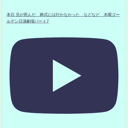
本日 兄が死んだ 葬式には行かなかった などなど 木曜ゴー
ルデン日浦劇場パート7