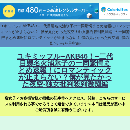
ユキミッフルAKB46！-二代目襲名火浦氷子の一同驚愕まとめ速報にロマンテ
ィックが止まらない？--僕が見たかった夜空！独女批判殺到激闘編--の一同驚
愕まとめ速報にロマンティックが止まらない？-僕の見たかった夜空編--僕の
見たかった星空編-
ユキミッフル--AKB46！--二代
目襲名火浦氷子の一同驚愕ま
とめ速報！にロマンティック
が止まらない？僕が見たかっ
た夜空-独女批判殺到激闘編
腐女子＜お客様皆様が掲載の記事等へアクセス、閲覧、こちらのサービ
スを利用される事でかろうじて運営できています＞本日は足元が悪い中
ご足労頂き誠に有難うございます。