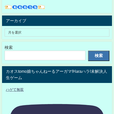
アーカイブ
検索
検索
カオスtomo娘ちゃんねーるアーガマ!Haraハラ!未解決人
生ゲーム
ハゲて無双