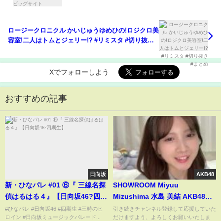
ロージークロニクル かいじゅうゆめひの!ロジクロ美
容室!二人はトムとジェリー!? #リミスタ #切り抜き #
まとめ
Xでフォローしよう
おすすめの記事
日向坂
AKB48
新・ひなパレ #01 ⑥『 三線名探
SHOWROOM Miyuu
偵はるはる４』【日向坂46?四期
Mizushima 水島 美結 AKB48
生】
2025/11/17 23:01 JST
#ひなパレ #日向坂46 #四期生 #三時のヒ
引き続きチャンネル登録して応援していた
ロイン #日向坂ミュージックパレード...
だけますよう、よろしくお願いいたしま