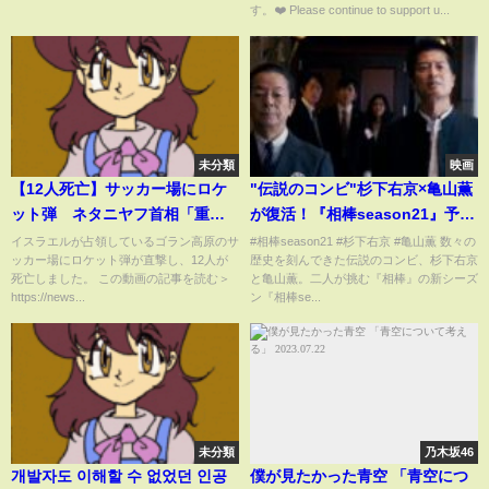
す。❤️ Please continue to support u...
未分類
映画
【12人死亡】サッカー場にロケ
"伝説のコンビ"杉下右京×亀山薫
ット弾 ネタニヤフ首相「重い
が復活！『相棒season21』予告
代償を支払うことになる」 ヒ
映像公開
イスラエルが占領しているゴラン高原のサ
#相棒season21 #杉下右京 #亀山薫 数々の
ッカー場にロケット弾が直撃し、12人が
歴史を刻んできた伝説のコンビ、杉下右京
ズボラは攻撃への関与を全面的
死亡しました。 この動画の記事を読む＞
と亀山薫。二人が挑む『相棒』の新シーズ
に否定 #shorts
https://news...
ン『相棒se...
未分類
乃木坂46
개발자도 이해할 수 없었던 인공
僕が見たかった青空 「青空につ