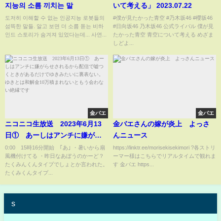
지능의 소름 끼치는 말
いて考える」 2023.07.22
도저히 이해할 수 없는 인공지능 로봇들의
#僕が見たかった青空 #乃木坂46 #櫻坂46
섬뜩한 말들. 알고 보면 더 소름 돋는 비하
#日向坂46 乃木坂46 公式ライバル 僕が見
인드 스토리가 숨겨져 있었다는데... 사연...
たかった青空 青空について考える めざま
しどよ...
金バエ
金バエ
ニコニコ生放送 2023年6月13
金バエさんの嫁が炎上 よっさ
日① あーしはアンチに嫌がら
んニュース
せされるから配信で嘘つくとき
0:00 15時16分開始 ｢あ｣ ・暑いから扇
https://linktr.ee/morisekisekimori ?各ストリ
風機付けてる ・昨日なあぼうのかーど？
ーマー様はこちらでリアルタイムで観れま
があるだけでゆきみたいに裏表
たくみんくんタイプでしょとか言われた。
す 金バエ https...
ない。ゆきとは和解金10万積ま
たくみくんタイプ...
れないともう会わない絶縁です
s