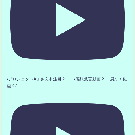
/プロジェクトA子さんも注目？ /感想戯言動画？.一息つく動
画？/