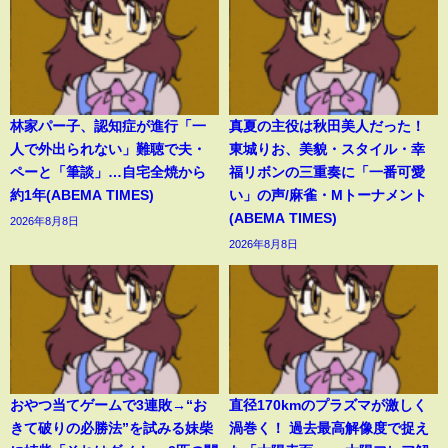
林家パー子、認知症が進行「一
真夏の主役は秋田美人だった！
人で外出られない」難聴で夫・
東城りお、美貌・スタイル・幸
ペーと「筆談」…自宅全焼から
福リボンの三重奏に「一番可愛
約1年(ABEMA TIMES)
い」の声/麻雀・Mトーナメント
(ABEMA TIMES)
2026年8月8日
2026年8月8日
おやつ当てゲームで3連敗→“お
直径170kmのプラズマが激しく
きて破りの必勝法”を試みる妹柴
渦巻く！ 過去最高解像度で捉え