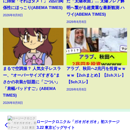
に姉柴「それはダメ！」 2匹の関
た「太陽表面」… 太陽フレア解
係性にほっこり(ABEMA TIMES)
明へ繋がる超貴重な最新観測 ハ
ワイ(ABEMA TIMES)
2026年8月8日
2026年8月8日
まるで空調服？ 人気女子レスラ
アラブ、秋田へ2兆円を投資ｗｗ
ー、“オーバーサイズすぎる”ま
ｗｗ【2chまとめ】【2chスレ】
さかの衣装が話題に「ごつい」
【5chスレ】
「肩幅パッドすご」(ABEMA
2026年8月8日
TIMES)
2026年8月8日
ロージークロニクル「ガオガオガオ」初ステージ
3.22 東京ビッグサイト