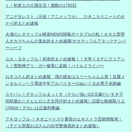
く！初老人の介護生活！激動の1750日
アニゲタレスト（元祖！アニメッフル） ひきこもりニートのオ
ナベ的まとめ速報
火浦のシネマッフル映画NEWS情報ポータブルの杜！オネエ管理
人オカマちゃんの鬼女的まとめ速報!オカマッフルアタックナンバ
ーハーフ
ユカ・ヨネッフル！初老的まとめ速報！！大帝イタチにラリアッ
ト！害獣神アリ・ガー被害に必殺！パイルドライバー
おネコさん的まとめ速報 僕の彼女はエリーちゃん人形！豆腐メ
ンタルメンヘラ電波中年アルバイターのぬいぐるみ男子末路編
スケバン！デカッフルまっくす（デカい強い2次元嫁だいすき子
供部屋おじさんヒロシ之古惑仔的まとめ速報）話題な動画取り上
げMAX！デカいは正義刑事編
アキヨッフル-！ネオニートスケ番長のエキストラ芸能情報局！
（子ども部屋おばさんの自宅警備員的まとめ速報）