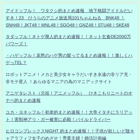
アイドッフル！ ワタクシ的まとめ速報 地下格闘アイドルだい
すき！23 ひうらのアニメ放送局101ちゃんねる BNK48 ！
SNH48！JKT48！MNL48！SGO48！GNZ48！STU48！SKE48
タダッフル！ネトゲ廃人的まとめ速報！！ネット乞食DE2000万
パワーズ！
・ハゲッフル！哀愁のハゲ男の髪ってるまとめ速報！！激しくハ
ゲっTEL？
ロボットアニメ！メカと美少女キャラだいすき永遠の非リア充・
非モテ星人 ！あらゆるマニアの為のマニアックサイト
アニゲタレスト（元祖！アニメッフル） ひきこもりニートのオ
ナベ的まとめ速報
ユカ・ヨネッフル！初老的まとめ速報！！大帝イタチにラリアッ
ト！害獣神アリ・ガー被害に必殺！パイルドライバー
ヒロコンプレックスNIGHT 的まとめ速報！！子供が欲しいど陰キ
ャアラフィフ女子のめざせ！専業主婦！婚活計画編