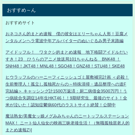
おすすめ～ん
おすすめサイト
おネコさん的まとめ速報 僕の彼女はエリーちゃん人形！豆腐メ
ンタルメンヘラ電波中年アルバイターのぬいぐるみ男子末路編
アイドッフル！ ワタクシ的まとめ速報 地下格闘アイドルだい
すき！23 ひうらのアニメ放送局101ちゃんねる BNK48 ！
SNH48！JKT48！MNL48！SGO48！GNZ48！STU48！SKE48
ヒウラッフルのハーニーフィニッシュゴミ屋敷補完計画 ＜必殺！
生前整理人！孤立し孤独死からの～特殊清掃・遺品整理への道F
完結編＞ キャッシング計1500万返済：厨二病借金3500万円！う
つ病統合失調症14年生HKT46！！9期研究生、最後のサイト！全
米が泣いた！認知症鬱病60代のラストサイト絶賛！公開中
魔法熟女/美魔女ッ娘メグみみちゃんのニートッフルステーション
MAX！ ニート仙人仙女の映画三昧老後生活！（無職孤独居老人的
まとめ速報Z)]