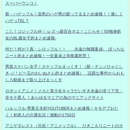
スーパーウンコ！
新・ハゲッフル！哀愁のハゲ男の髪ってるまとめ速報！！激しく
ハゲっTEL？
こじ！コジッフル@！-レズっ娘百合ネエ！こじらせ！50独身処
女のBL腐女子的まとめ速報-
何だ！何が？真・シロッフル！！ 永遠の無職童貞- ぼっちな
ニート的まとめ速報！一生童貞上等夜露死苦！
男装スケバン女子！スケッフルまっくす！（新・ナンノひゃくし
きっ!！ビー玉のおいぬさん的まとめ速報） 話題な事件からおも
しろ動画まで取り上げまっくす
ロボットアニメ！メカと美少女キャラだいすき永遠の非リア充・
非モテ星人 ！あらゆるマニアの為のマニアックサイト
ハルッフル-専業主夫的YOUTUBERまとめ速報！キモデブおた
く！初老人の介護生活！激動の1750日
アニゲタレスト（元祖！アニメッフル） ひきこもりニートのオ