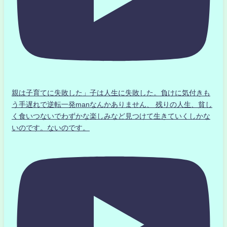
親は子育てに失敗した」子は人生に失敗した。負けに気付きも
う手遅れで逆転一発manなんかありません、 残りの人生、貧し
く食いつないでわずかな楽しみなど見つけて生きていくしかな
いのです。ないのです。