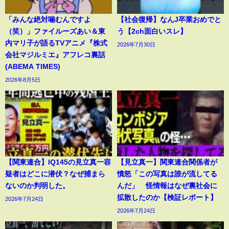
「みんな絶対噛むんですよ
【社会復帰】なんJ卒業おめでと
（笑）」ファイルーズあい＆東
う【2ch面白いスレ】
内マリ子が語るTVアニメ『株式
2026年7月30日
会社マジルミエ』アフレコ裏話
(ABEMA TIMES)
2026年8月5日
【関東連合】IQ145の見立真一容
【見立真一】関東連合関係者が
疑者はどこに潜伏？なぜ捕まら
憤怒「この写真は誰が流してる
ないのか判明した。
んだ」 怪情報はなぜ裏社会に
拡散したのか【検証レポート】
2026年7月24日
2026年7月24日