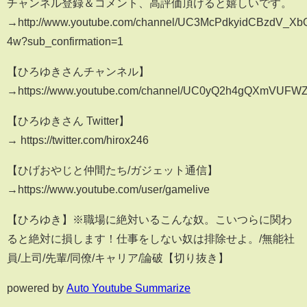
チャンネル登録＆コメント、高評価頂けると嬉しいです。
→http://www.youtube.com/channel/UC3McPdkyidCBzdV_Xb
4w?sub_confirmation=1
【ひろゆきさんチャンネル】
→https://www.youtube.com/channel/UC0yQ2h4gQXmVUF
【ひろゆきさん Twitter】
→ https://twitter.com/hirox246
【ひげおやじと仲間たち/ガジェット通信】
→https://www.youtube.com/user/gamelive
【ひろゆき】※職場に絶対いるこんな奴。こいつらに関わ
ると絶対に損します！仕事をしない奴は排除せよ。/無能社
員/上司/先輩/同僚/キャリア/論破【切り抜き】
powered by
Auto Youtube Summarize