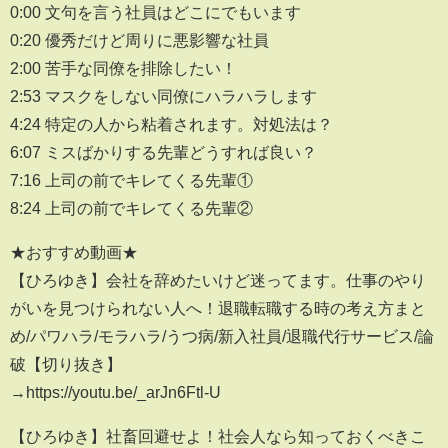
0:00 文句を言う社員はどこにでもいます
0:20 優秀だけど周りに悪影響な社員
2:00 苦手な同僚を排除したい！
2:53 マスクをしない同僚にハラハラします
4:24 特定の人から粘着されます。対処法は？
6:07 ミスばかりする先輩どうすれば良い？
7:16 上司の前でキレてくる先輩①
8:24 上司の前でキレてくる先輩②
★おすすめ動画★
【ひろゆき】会社を辞めたいけど迷ってます。仕事のやり
がいを見つけられない人へ！退職転職する時の考え方まと
め/パワハラ/モラハラ/うつ病/新入社員/退職代行サービス/論
破【切り抜き】
→https://youtu.be/_arJn6Ftl-U
【ひろゆき】社畜回避せよ！社会人なら知っておくべきこ