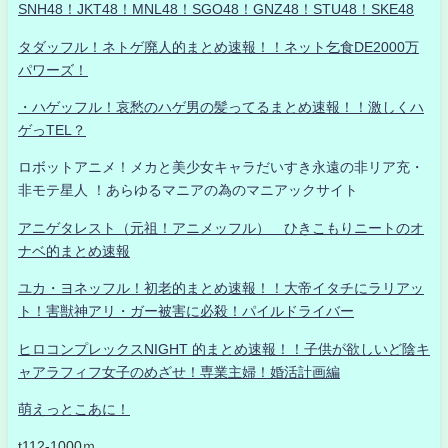
SNH48！JKT48！MNL48！SGO48！GNZ48！STU48！SKE48
タダッフル！ネトゲ廃人的まとめ速報！！ネット乞食DE2000万
パワーズ！
・ハゲッフル！哀愁のハゲ男の髪ってるまとめ速報！！激しくハ
ゲっTEL？
ロボットアニメ！メカと美少女キャラだいすき永遠の非リア充・
非モテ星人 ！あらゆるマニアの為のマニアックサイト
アニゲタレスト（元祖！アニメッフル） ひきこもりニートのオ
ナベ的まとめ速報
ユカ・ヨネッフル！初老的まとめ速報！！大帝イタチにラリアッ
ト！害獣神アリ・ガー被害に必殺！パイルドライバー
ヒロコンプレックスNIGHT 的まとめ速報！！子供が欲しいど陰キ
ャアラフィフ女子のめざせ！専業主婦！婚活計画編
萌えっとこあに！
t112-1000ｍ