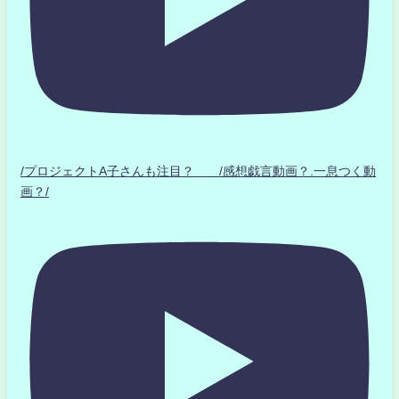
/プロジェクトA子さんも注目？ /感想戯言動画？.一息つく動
画？/