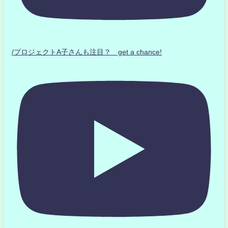
/プロジェクトA子さんも注目？ get a chance!