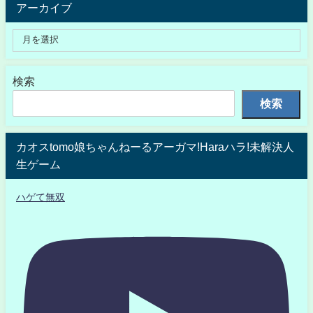
アーカイブ
検索
検索
カオスtomo娘ちゃんねーるアーガマ!Haraハラ!未解決人
生ゲーム
ハゲて無双