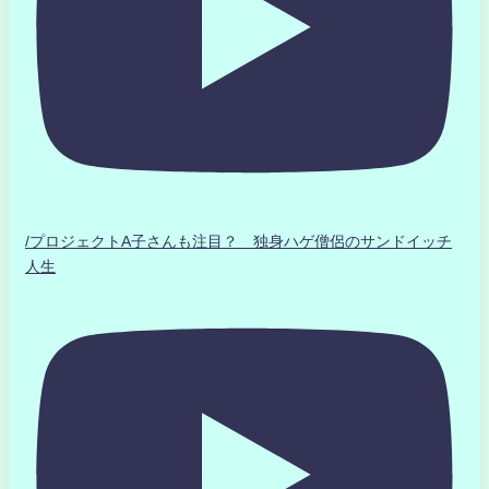
/プロジェクトA子さんも注目？ 独身ハゲ僧侶のサンドイッチ
人生