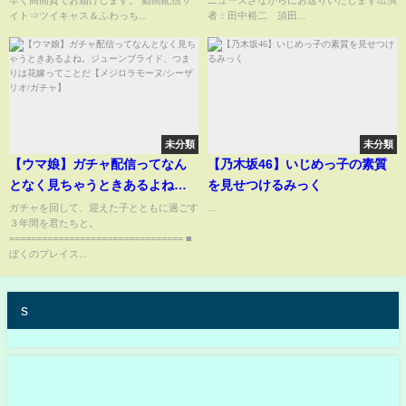
イト⇒ツイキャス＆ふわっち...
者：田中裕二 須田...
未分類
未分類
【ウマ娘】ガチャ配信ってなん
【乃木坂46】いじめっ子の素質
となく見ちゃうときあるよね。
を見せつけるみっく
ジューンブライド、つまりは花
ガチャを回して、迎えた子とともに過ごす
...
３年間を君たちと。
嫁ってことだ【メジロラモーヌ/
================================ ■
シーザリオ/ガチャ】
ぼくのプレイス...
s