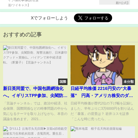
Xでフォローしよう
おすすめの記事
国際
未分類
新日英同盟で、中国包囲網強化
日経平均株価 2216円安の“大暴
へ。イギリスTPP参加、尖閣防
落” 円高・アメリカ株安のダブ
衛、海警法施行、日米豪印クア
ルパンチで「歴史に残るような
「言論チャンネル」では、政治や経済、社
日経平均株価が歴代2位の下げ幅を記録し
会保障、国際関係などの時事問題の中から
ました。半年ぶりに3万6000円を割り込ん
ッド＋英独仏。バイデンで米中
急落」に｜TBS NEWS DIG
気になるテーマを取り上げながら、本音の
だ「暴落」の背景は？ 岩井コスモ証券
経済逆転。（釈量子）【言論チ
議論を進めます。 2021...
「こんな時に売ったら、...
ャンネル】