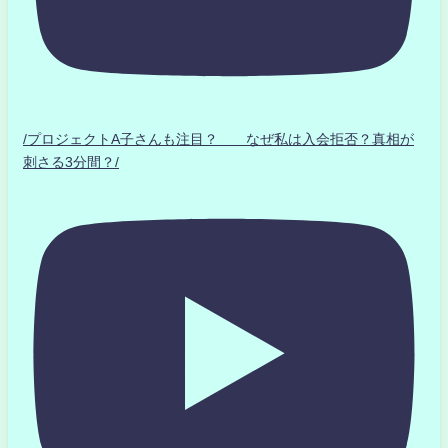
/プロジェクトA子さんも注目？ なぜ私は入会拒否？真相が
刺さる3分間？/