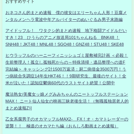
おすすめサイト
おネコさん的まとめ速報 僕の彼女はエリーちゃん人形！豆腐メ
ンタルメンヘラ電波中年アルバイターのぬいぐるみ男子末路編
アイドッフル！ ワタクシ的まとめ速報 地下格闘アイドルだい
すき！23 ひうらのアニメ放送局101ちゃんねる BNK48 ！
SNH48！JKT48！MNL48！SGO48！GNZ48！STU48！SKE48
ヒウラッフルのハーニーフィニッシュゴミ屋敷補完計画 ＜必殺！
生前整理人！孤立し孤独死からの～特殊清掃・遺品整理への道F
完結編＞ キャッシング計1500万返済：厨二病借金3500万円！う
つ病統合失調症14年生HKT46！！9期研究生、最後のサイト！全
米が泣いた！認知症鬱病60代のラストサイト絶賛！公開中
魔法熟女/美魔女ッ娘メグみみちゃんのニートッフルステーション
MAX！ ニート仙人仙女の映画三昧老後生活！（無職孤独居老人的
まとめ速報Z)]
乙女系腐男子のオカマッフルMAX2- FX！オ・カマトレーダーの
逆襲！！ 極道のオカマたち編（おもしろ動画まとめ速報）