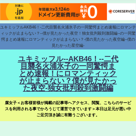
ユキミッフルAKB46！-二代目襲名火浦氷子の一同驚愕まとめ速報にロマンテ
ィックが止まらない？--僕が見たかった夜空！独女批判殺到激闘編--の一同驚
愕まとめ速報にロマンティックが止まらない？-僕の見たかった夜空編--僕の
見たかった星空編-
ユキミッフル--AKB46！--二代
目襲名火浦氷子の一同驚愕ま
とめ速報！にロマンティック
が止まらない？僕が見たかっ
た夜空-独女批判殺到激闘編
腐女子＜お客様皆様が掲載の記事等へアクセス、閲覧、こちらのサービ
スを利用される事でかろうじて運営できています＞本日は足元が悪い中
ご足労頂き誠に有難うございます。