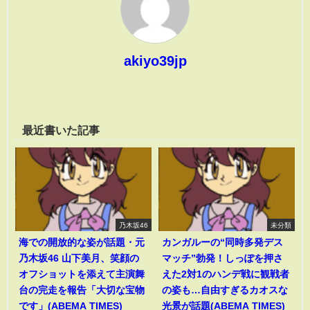
akiyo39jp
最近書いた記事
乃木坂46
未分類
海での開放的な姿が話題・元
カンガルーの“同時多発デス
乃木坂46 山下美月、笑顔の
マッチ”勃発！しっぽを押さ
オフショットを添えて主演舞
えた2対1のハンデ戦に観戦者
台の完走を報告「大切な宝物
の姿も…自由すぎるカオスな
です」(ABEMA TIMES)
光景が話題(ABEMA TIMES)