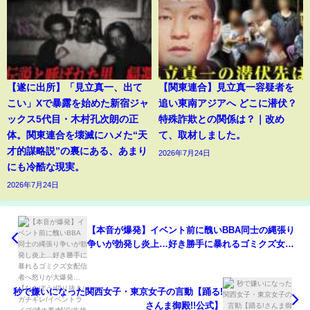
【遂に出所】「見立真一、出て
【関東連合】見立真一容疑者を
こい」Xで暴露を始めた新宿ジャ
追い東南アジアへ どこに潜伏？
ックス5代目・木村孔次朗の正
特殊詐欺との関係は？｜改め
体。関東連合を壊滅にハメた“天
て、取材しました。
才的謀略説”の裏にある、あまり
2026年7月24日
にも冷酷な現実。
2026年7月24日
【本音が爆発】イベント前に醜いBBA同士の縄張り
争いが勃発し炎上…好き勝手に暴れるゴミクズ女配
信者へ怒りが大爆発…【なあぼう/切り抜き/ガチギ
レ/イベントライブ/揉め事/解説/生放送/ツイキャス】
秒で嫌いになった関西女子・東京女子の言動【踊る!
さんま御殿!!公式】