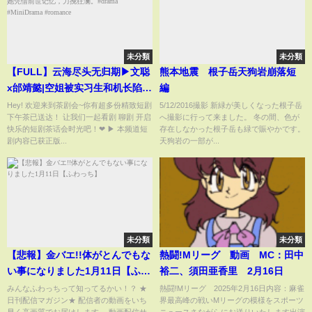
未分類
未分類
【FULL】云海尽头无归期▶文聪
熊本地震 根子岳天狗岩崩落短
x邰靖懿|空姐被实习生和机长陷
編
害，含冤而死。重生后，她凭借
Hey! 欢迎来到茶剧会~你有超多份精致短剧
5/12/2016撮影 新緑が美しくなった根子岳
下午茶已送达！ 让我们一起看剧 聊剧 开启
へ撮影に行って来ました。 冬の間、色が
前世记忆，力挽狂澜。#drama
快乐的短剧茶话会时光吧！❤ ▶ 本频道短
存在しなかった根子岳も緑で賑やかです。
#MiniDrama #romance
剧内容已获正版...
天狗岩の一部が...
未分類
未分類
【悲報】金バエ!!体がとんでもな
熱闘!Mリーグ 動画 MC：田中
い事になりました1月11日【ふわ
裕二、須田亜香里 2月16日
っち】
みんなふわっちって知ってるかい！？ ★
熱闘!Mリーグ 2025年2月16日内容：麻雀
日刊配信マガジン★ 配信者の動画をいち
界最高峰の戦いMリーグの模様をスポーツ
早く高画質でお届けします。 動画配信サ
ニュースさながらにお送りいたします出演