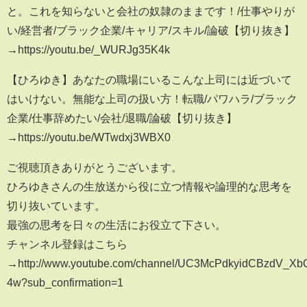
と。これを知らないと会社の奴隷のままです！/仕事やりが
い/経営者/ブラック企業/キャリア/スキル/論破【切り抜き】
→https://youtu.be/_WURJg35K4k
【ひろゆき】あなたの職場にいるこんな上司には近づいて
はいけない。無能な上司の扱い方！転職/パワハラ/ブラック
企業/仕事辞めたい/会社/退職/論破【切り抜き】
→https://youtu.be/WTwdxj3WBX0
ご視聴頂きありがとうございます。
ひろゆきさんの生放送から役に立つ情報や論理的な思考を
切り抜いています。
最強の思考を日々の生活にお役立て下さい。
チャンネル登録はこちら
→http://www.youtube.com/channel/UC3McPdkyidCBzdV_Xb
4w?sub_confirmation=1