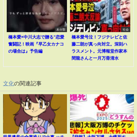
未分類
社会
橋本愛×中川大志で贈る”恋愛
橋本愛号泣！フジテレビと佐
奮闘記！映画『早乙女カナコ
藤二朗が真っ向対立。深刻ハ
の場合は』予告編
ラスメント。元博報堂作家本
間龍さんと一月万冊清水
文化
の関連記事
世界遺産の合掌造りで火事 ハチ
【悲報】大阪万博、大爆死す