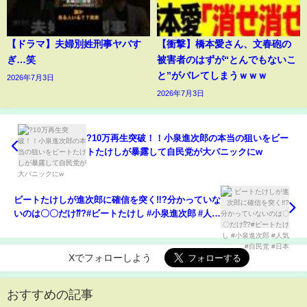
【ドラマ】夫婦別姓刑事ヤバす
【衝撃】橋本愛さん、文春砲の
ぎ…笑
被害者のはずが“とんでもないこ
と”がバレてしまうｗｗｗ
2026年7月3日
2026年7月3日
?10万再生突破！！小泉進次郎の本当の狙いをビー
トたけしが暴露して自民党が大パニックにw
ビートたけしが進次郎に確信を突く‼︎?分かっていな
いのは〇〇だけ⁇?#ビートたけし #小泉進次郎 #人気
#自民党 #日本
Xでフォローしよう
おすすめの記事