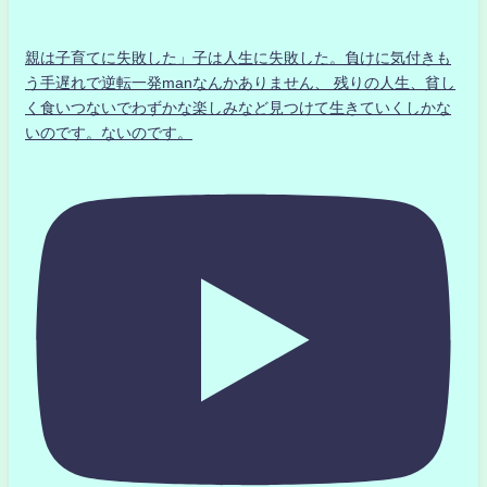
親は子育てに失敗した」子は人生に失敗した。負けに気付きも
う手遅れで逆転一発manなんかありません、 残りの人生、貧し
く食いつないでわずかな楽しみなど見つけて生きていくしかな
いのです。ないのです。