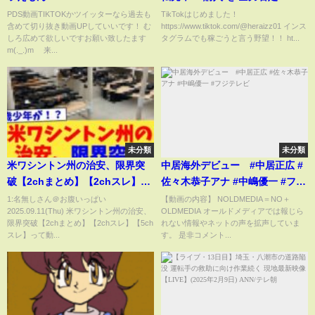
かし 証拠が次々！転売 任天堂
PDS動画TIKTOKかツイッターなら過去も
TikTokはじめました！
含めて切り抜き動画UPしていいです！ む
https://www.tiktok.com/@heraizz01 インス
しろ広めて欲しいですお願い致したます
タグラムでも稼ごうと言う野望！！ ht...
m(._.)m 来...
未分類
未分類
米ワシントン州の治安、限界突
中居海外デビュー #中居正広 #
破【2chまとめ】【2chスレ】
佐々木恭子アナ #中嶋優一 #フジ
【5chスレ】
テレビ
1:名無しさん＠お腹いっぱい
【動画の内容】 NOLDMEDIA＝NO＋
2025.09.11(Thu) 米ワシントン州の治安、
OLDMEDIA オールドメディアでは報じら
限界突破【2chまとめ】【2chスレ】【5ch
れない情報やネットの声を拡声していま
スレ】って動...
す。 是非コメント...