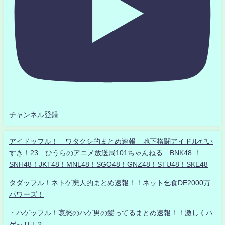
チャンネル登録
アイドッフル！ ワタクシ的まとめ速報 地下格闘アイドルだい
すき！23 ひうらのアニメ放送局101ちゃんねる BNK48 ！
SNH48！JKT48！MNL48！SGO48！GNZ48！STU48！SKE48
タダッフル！ネトゲ廃人的まとめ速報！！ネット乞食DE2000万
パワーズ！
・ハゲッフル！哀愁のハゲ男の髪ってるまとめ速報！！激しくハ
ゲっTEL？