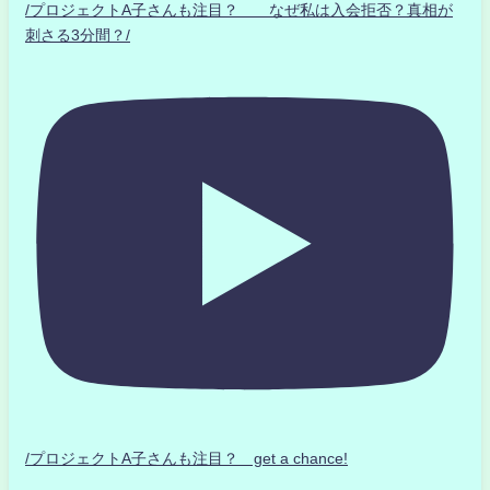
/プロジェクトA子さんも注目？ なぜ私は入会拒否？真相が
刺さる3分間？/
/プロジェクトA子さんも注目？ get a chance!