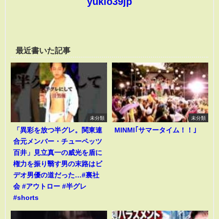
yukio39jp
最近書いた記事
未分類
未分類
「異彩を放つ半グレ。関東連
MINMI｢サマータイム！！｣
合元メンバー・チューペッツ
百井」見立真一の威光を盾に
権力を振り翳す男の末路はビ
デオ男優の道だった…#裏社
会 #アウトロー #半グレ
#shorts