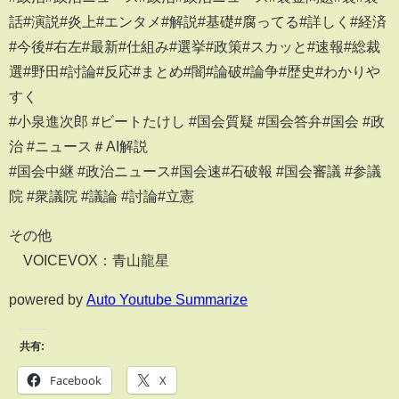
話#演説#炎上#エンタメ#解説#基礎#腐ってる#詳しく#経済
#今後#右左#最新#仕組み#選挙#政策#スカッと#速報#総裁
選#野田#討論#反応#まとめ#闇#論破#論争#歴史#わかりや
すく
#小泉進次郎 #ビートたけし #国会質疑 #国会答弁#国会 #政
治 #ニュース＃AI解説
#国会中継 #政治ニュース#国会速#石破報 #国会審議 #参議
院 #衆議院 #議論 #討論#立憲
その他
©VOICEVOX：青山龍星
powered by
Auto Youtube Summarize
共有:
Facebook
X