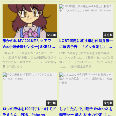
SKE48
未分類
誰かの耳 MV 2018年リクアワ
LGBT問題に取り組む仲岡弁護士
Var.小畑優奈センター( SKE48チ
に殺害予告 「メッタ刺し」 |
ームKⅡ)
TBS NEWS DIG #shorts
SKE48チームKⅡさんの「誰かの耳」で
LGBTの問題などに取り組む大阪の弁護士
す。2018年9月16日に名古屋国際会議場で
に「メッタ刺しにして殺害する」などと脅
行われたSKE48リクエストアワーの映像を
迫メッセージが届いていることが分かりま
基に作成したミ...
した。 大阪弁護士会所属...
未分類
未分類
ロウの液体を100回手につけてド
しょこたん 中川翔子 Switch2 を
ラえもん PDS #shorts
転売ヤー 購入 を 全力否定 ！ し