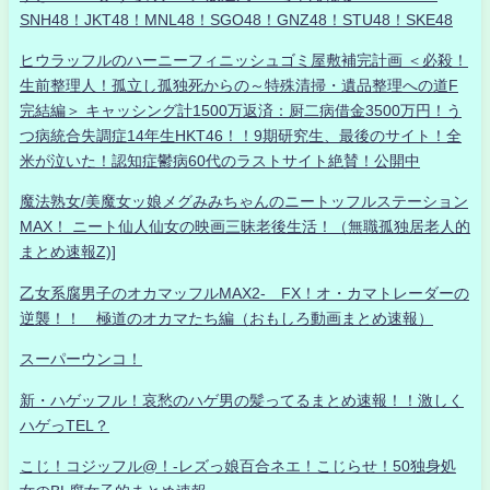
SNH48！JKT48！MNL48！SGO48！GNZ48！STU48！SKE48
ヒウラッフルのハーニーフィニッシュゴミ屋敷補完計画 ＜必殺！
生前整理人！孤立し孤独死からの～特殊清掃・遺品整理への道F
完結編＞ キャッシング計1500万返済：厨二病借金3500万円！う
つ病統合失調症14年生HKT46！！9期研究生、最後のサイト！全
米が泣いた！認知症鬱病60代のラストサイト絶賛！公開中
魔法熟女/美魔女ッ娘メグみみちゃんのニートッフルステーション
MAX！ ニート仙人仙女の映画三昧老後生活！（無職孤独居老人的
まとめ速報Z)]
乙女系腐男子のオカマッフルMAX2- FX！オ・カマトレーダーの
逆襲！！ 極道のオカマたち編（おもしろ動画まとめ速報）
スーパーウンコ！
新・ハゲッフル！哀愁のハゲ男の髪ってるまとめ速報！！激しく
ハゲっTEL？
こじ！コジッフル@！-レズっ娘百合ネエ！こじらせ！50独身処