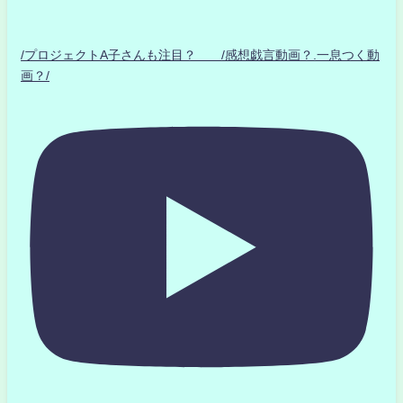
/プロジェクトA子さんも注目？ /感想戯言動画？.一息つく動
画？/