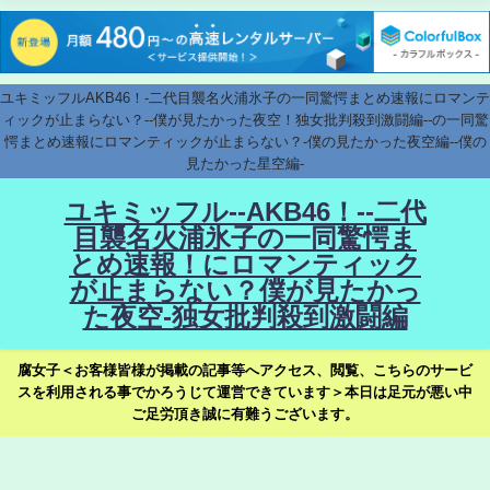
ユキミッフルAKB46！-二代目襲名火浦氷子の一同驚愕まとめ速報にロマンテ
ィックが止まらない？--僕が見たかった夜空！独女批判殺到激闘編--の一同驚
愕まとめ速報にロマンティックが止まらない？-僕の見たかった夜空編--僕の
見たかった星空編-
ユキミッフル--AKB46！--二代
目襲名火浦氷子の一同驚愕ま
とめ速報！にロマンティック
が止まらない？僕が見たかっ
た夜空-独女批判殺到激闘編
腐女子＜お客様皆様が掲載の記事等へアクセス、閲覧、こちらのサービ
スを利用される事でかろうじて運営できています＞本日は足元が悪い中
ご足労頂き誠に有難うございます。