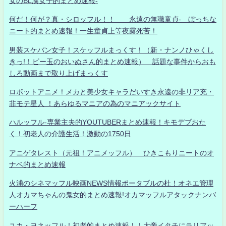
女のBL腐女子的まとめ速報-
何だ！何が？真・シロッフル！！ 永遠の無職童貞- ぼっちな
ニート的まとめ速報！一生童貞上等夜露死苦！
男装スケバン女子！スケッフルまっくす！（新・ナンノひゃくし
きっ!！ビー玉のおいぬさん的まとめ速報） 話題な事件からおも
しろ動画まで取り上げまっくす
ロボットアニメ！メカと美少女キャラだいすき永遠の非リア充・
非モテ星人 ！あらゆるマニアの為のマニアックサイト
ハルッフル-専業主夫的YOUTUBERまとめ速報！キモデブおた
く！初老人の介護生活！激動の1750日
アニゲタレスト（元祖！アニメッフル） ひきこもりニートのオ
ナベ的まとめ速報
火浦のシネマッフル映画NEWS情報ポータブルの杜！オネエ管理
人オカマちゃんの鬼女的まとめ速報!オカマッフルアタックナンバ
ーハーフ
ユカ・ヨネッフル！初老的まとめ速報！！大帝イタチにラリアッ