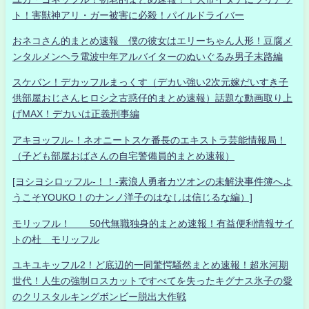
ト！害獣神アリ・ガー被害に必殺！パイルドライバー
おネコさん的まとめ速報 僕の彼女はエリーちゃん人形！豆腐メ
ンタルメンヘラ電波中年アルバイターのぬいぐるみ男子末路編
スケバン！デカッフルまっくす（デカい強い2次元嫁だいすき子
供部屋おじさんヒロシ之古惑仔的まとめ速報）話題な動画取り上
げMAX！デカいは正義刑事編
アキヨッフル-！ネオニートスケ番長のエキストラ芸能情報局！
（子ども部屋おばさんの自宅警備員的まとめ速報）
[ヨシヨシロッフル-！！-素浪人勇者カツオンの未解決事件簿へよ
うこそYOUKO！のナンノ洋子のはなしは信じるな編）]
モリッフル！ 50代無職独身的まとめ速報！有益便利情報サイ
トの杜 モリッフル
ユキユキッフル2！ど底辺的一同驚愕騒然まとめ速報！超氷河期
世代！人生の強制ロスカットですべてを失ったキグナス氷子の愛
のクリスタルキングボンビー脱出大作戦