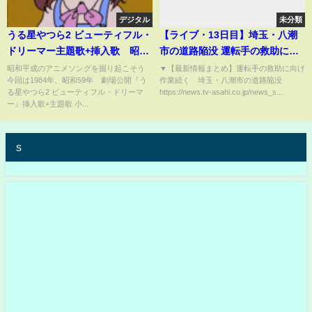
デジタル
未分類
うる星やつら2 ビューティフル・
【ライブ・13日目】埼玉・八潮
ドリーマー主題歌+挿入歌 昭和
市の道路陥没 運転手の救助に向
平成アニソンを掘り起こそう
け作業続く 現地最新映像
昭和平成のアニメソングを掘り起こそう
▼【最新情報まとめ】運転手の救助に向け
今回は1984年、昭和59年 劇場公開『う
作業続く 埼玉・八潮市の道路陥没
『ラメ色ドリーム』『愛はブー
【LIVE】(2025年2月9日) ANN/
る星やつら2 ビューティフル・ドリーマ
https://news.tv-asahi.co.jp/news_s...
メラン』 小林泉美 松谷祐
テレ朝
ー』挿入歌+主題歌 小...
子 #昭和アニメ #アニメソン
グ
s