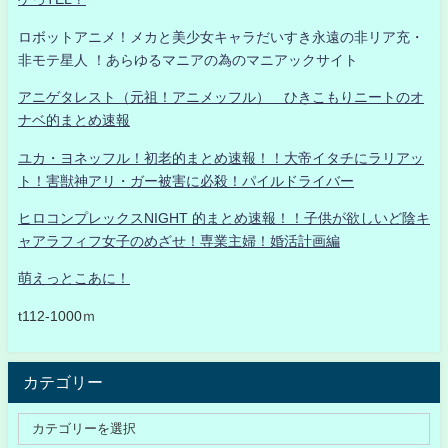
ロボットアニメ！メカと美少女キャラだいすき永遠の非リア充・
非モテ星人 ！あらゆるマニアの為のマニアックサイト
アニゲタレスト（元祖！アニメッフル） ひきこもりニートのオ
ナベ的まとめ速報
ユカ・ヨネッフル！初老的まとめ速報！！大帝イタチにラリアッ
ト！害獣神アリ・ガー被害に必殺！パイルドライバー
ヒロコンプレックスNIGHT 的まとめ速報！！子供が欲しいど陰キ
ャアラフィフ女子のめざせ！専業主婦！婚活計画編
萌えっとこあに！
t112-1000ｍ
カテゴリー