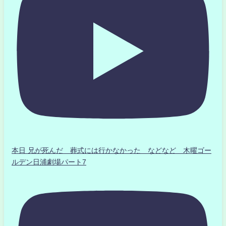
本日 兄が死んだ 葬式には行かなかった などなど 木曜ゴー
ルデン日浦劇場パート7