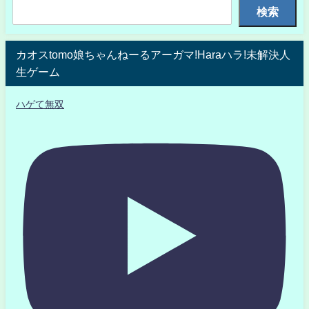
検索
カオスtomo娘ちゃんねーるアーガマ!Haraハラ!未解決人
生ゲーム
ハゲて無双