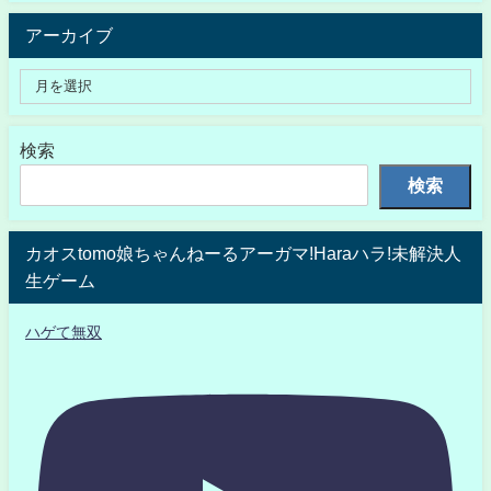
アーカイブ
検索
検索
カオスtomo娘ちゃんねーるアーガマ!Haraハラ!未解決人
生ゲーム
ハゲて無双