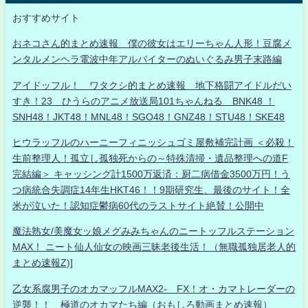
おすすめサイト
おネコさん的まとめ速報 僕の彼女はエリーちゃん人形！豆腐メ
ンタルメンヘラ電波中年アルバイターのぬいぐるみ男子末路編
アイドッフル！ ワタクシ的まとめ速報 地下格闘アイドルだい
すき！23 ひうらのアニメ放送局101ちゃんねる BNK48 ！
SNH48！JKT48！MNL48！SGO48！GNZ48！STU48！SKE48
ヒウラッフルのハーニーフィニッシュゴミ屋敷補完計画 ＜必殺！
生前整理人！孤立し孤独死からの～特殊清掃・遺品整理への道F
完結編＞ キャッシング計1500万返済：厨二病借金3500万円！う
つ病統合失調症14年生HKT46！！9期研究生、最後のサイト！全
米が泣いた！認知症鬱病60代のラストサイト絶賛！公開中
魔法熟女/美魔女ッ娘メグみみちゃんのニートッフルステーション
MAX！ ニート仙人仙女の映画三昧老後生活！（無職孤独居老人的
まとめ速報Z)]
乙女系腐男子のオカマッフルMAX2- FX！オ・カマトレーダーの
逆襲！！ 極道のオカマたち編（おもしろ動画まとめ速報）