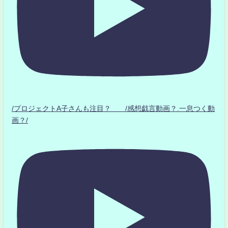
/プロジェクトA子さんも注目？ /感想戯言動画？.一息つく動
画？/