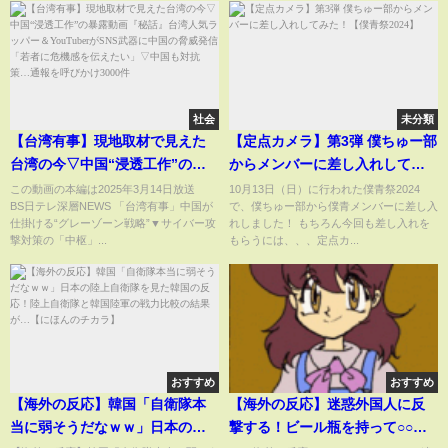
社会
未分類
【台湾有事】現地取材で見えた
【定点カメラ】第3弾 僕ちゅー部
台湾の今▽中国“浸透工作”の暴
からメンバーに差し入れしてみ
露動画『秘話』台湾人気ラッパ
た！【僕青祭2024】
この動画の本編は2025年3月14日放送
10月13日（日）に行われた僕青祭2024
BS日テレ深層NEWS 「台湾有事」中国が
で、僕ちゅー部から僕青メンバーに差し入
ー＆YouTuberがSNS武器に中国
仕掛ける“グレーゾーン戦略”▼サイバー攻
れしました！ もちろん今回も差し入れを
の脅威発信「若者に危機感を伝
撃対策の「中枢」...
もらうには、、、定点カ...
えたい」▽中国も対抗策…通報
を呼びかけ3000件
おすすめ
おすすめ
【海外の反応】韓国「自衛隊本
【海外の反応】迷惑外国人に反
当に弱そうだなｗｗ」日本の陸
撃する！ビール瓶を持って○○。