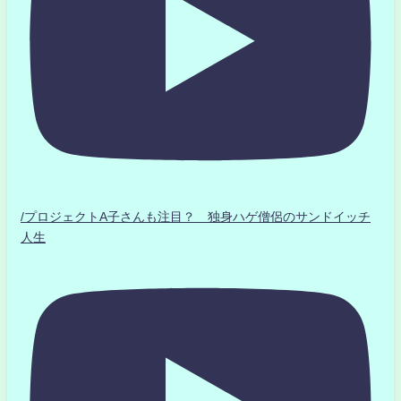
/プロジェクトA子さんも注目？ 独身ハゲ僧侶のサンドイッチ
人生