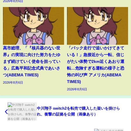
2026年8月6日
高市総理、「『核兵器のない世
「バック走行で追いかけてきて
界』の実現に向けた努力をたゆ
いる！」急接近から一転、信じ
まず続けていく使命を担ってい
がたい体勢で2km近くあおり運
る」広島平和記念式典であいさ
転…危険すぎる運転の様子と恐
つ(ABEMA TIMES)
怖の叫び声 アメリカ(ABEMA
TIMES)
2026年8月6日
2026年8月6日
中川翔子 switch2を転売で購入した疑いを掛けら
れ、衝撃の証拠を公開（画像あり）