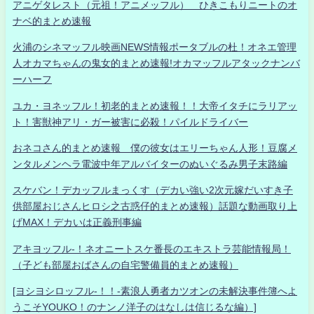
アニゲタレスト（元祖！アニメッフル） ひきこもりニートのオ
ナベ的まとめ速報
火浦のシネマッフル映画NEWS情報ポータブルの杜！オネエ管理
人オカマちゃんの鬼女的まとめ速報!オカマッフルアタックナンバ
ーハーフ
ユカ・ヨネッフル！初老的まとめ速報！！大帝イタチにラリアッ
ト！害獣神アリ・ガー被害に必殺！パイルドライバー
おネコさん的まとめ速報 僕の彼女はエリーちゃん人形！豆腐メ
ンタルメンヘラ電波中年アルバイターのぬいぐるみ男子末路編
スケバン！デカッフルまっくす（デカい強い2次元嫁だいすき子
供部屋おじさんヒロシ之古惑仔的まとめ速報）話題な動画取り上
げMAX！デカいは正義刑事編
アキヨッフル-！ネオニートスケ番長のエキストラ芸能情報局！
（子ども部屋おばさんの自宅警備員的まとめ速報）
[ヨシヨシロッフル-！！-素浪人勇者カツオンの未解決事件簿へよ
うこそYOUKO！のナンノ洋子のはなしは信じるな編）]