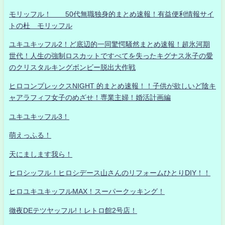
モリッフル！ 50代無職独身的まとめ速報！有益便利情報サイ
トの杜 モリッフル
ユキユキッフル2！ど底辺的一同驚愕騒然まとめ速報！超氷河期
世代！人生の強制ロスカットですべてを失ったキグナス氷子の愛
のクリスタルキングボンビー脱出大作戦
ヒロコンプレックスNIGHT 的まとめ速報！！子供が欲しいど陰キ
ャアラフィフ女子のめざせ！専業主婦！婚活計画編
ユキユキッフル3！
萌えっふる！
天にまします我ら！
ヒロシッフル！ヒロシデース山さんのリフォームひとりDIY！！
ヒロユキユキッフルMAX！スーパークッキング！
徹夜DEテツヤッフル!！レトロ館2号店！