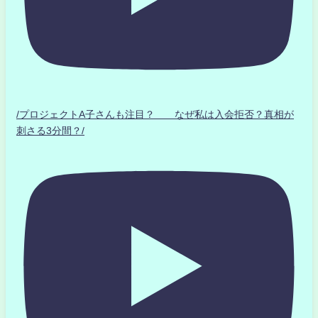
/プロジェクトA子さんも注目？ なぜ私は入会拒否？真相が
刺さる3分間？/