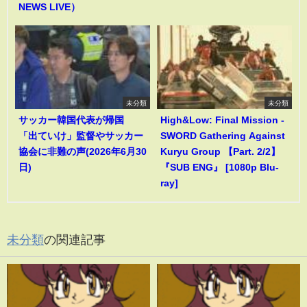
NEWS LIVE）
未分類
未分類
サッカー韓国代表が帰国
High&Low: Final Mission -
「出ていけ」監督やサッカー
SWORD Gathering Against
協会に非難の声(2026年6月30
Kuryu Group 【Part. 2/2】
日)
『SUB ENG』 [1080p Blu-
ray]
未分類
の関連記事