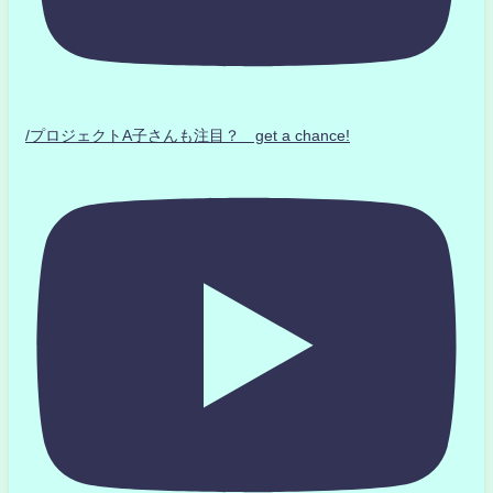
/プロジェクトA子さんも注目？ get a chance!