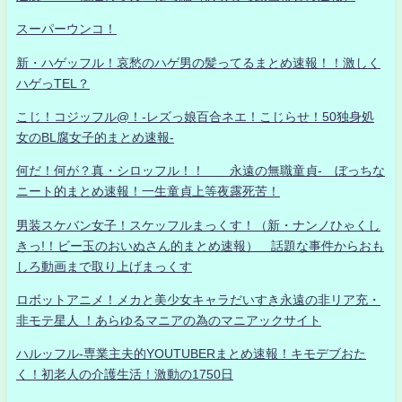
スーパーウンコ！
新・ハゲッフル！哀愁のハゲ男の髪ってるまとめ速報！！激しく
ハゲっTEL？
こじ！コジッフル@！-レズっ娘百合ネエ！こじらせ！50独身処
女のBL腐女子的まとめ速報-
何だ！何が？真・シロッフル！！ 永遠の無職童貞- ぼっちな
ニート的まとめ速報！一生童貞上等夜露死苦！
男装スケバン女子！スケッフルまっくす！（新・ナンノひゃくし
きっ!！ビー玉のおいぬさん的まとめ速報） 話題な事件からおも
しろ動画まで取り上げまっくす
ロボットアニメ！メカと美少女キャラだいすき永遠の非リア充・
非モテ星人 ！あらゆるマニアの為のマニアックサイト
ハルッフル-専業主夫的YOUTUBERまとめ速報！キモデブおた
く！初老人の介護生活！激動の1750日