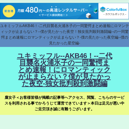
ユキミッフルAKB46！-二代目襲名火浦氷子の一同驚愕まとめ速報にロマンテ
ィックが止まらない？--僕が見たかった夜空！独女批判殺到激闘編--の一同驚
愕まとめ速報にロマンティックが止まらない？-僕の見たかった夜空編--僕の
見たかった星空編-
ユキミッフル--AKB46！--二代
目襲名火浦氷子の一同驚愕ま
とめ速報！にロマンティック
が止まらない？僕が見たかっ
た夜空-独女批判殺到激闘編
腐女子＜お客様皆様が掲載の記事等へアクセス、閲覧、こちらのサービ
スを利用される事でかろうじて運営できています＞本日は足元が悪い中
ご足労頂き誠に有難うございます。