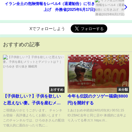
イラン全土の危険情報をレベル4（退避勧告）に引き
上げ 外務省(2025年6月17日)
Xでフォローしよう
おすすめの記事
おすすめ
未分類
【子供欲しい？】子供を欲しい
今年も伝説のクソゲー福袋(8800
と思えない妻。子供を産むメリ
円)を開封する
ットとデメリットは？｜ひろゆ
ご視聴ありがとうございます。 チャンネ
1:あけおめ＠絶凶24/01/03(水) 00:51:15
ル登録・高評価よろしくお願いします！
ID:ZBAC去年と同じ店や 体感的に去年よ
き 切り抜き 睡眠用
このチャンネルでは、ひろゆきさんの配信
り入ってる希ガス https://i...
で個人的に面白かったり気に...