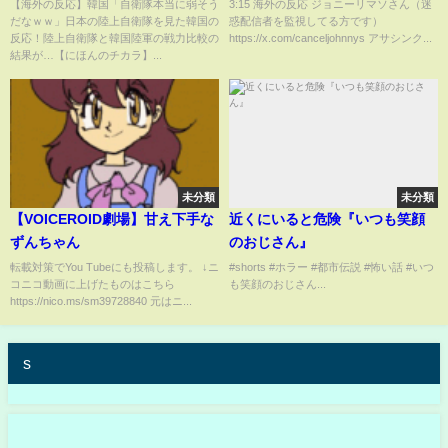
上自衛隊を見た韓国の反応！陸
アイスポセイドン、「見たかこ
【海外の反応】韓国「自衛隊本当に弱そう
3:15 海外の反応 ジョニーリマソさん（迷
だなｗｗ」日本の陸上自衛隊を見た韓国の
惑配信者を監視してる方です）
上自衛隊と韓国陸軍の戦力比較
いつら低レベルだ」外国人動画
反応！陸上自衛隊と韓国陸軍の戦力比較の
https://x.com/canceljohnnys アサシンク...
の結果が…【にほんのチカラ】
配信者
結果が…【にほんのチカラ】...
未分類
未分類
【VOICEROID劇場】甘え下手な
近くにいると危険『いつも笑顔
ずんちゃん
のおじさん』
転載対策でYou Tubeにも投稿します。 ↓ニ
#shorts #ホラー #都市伝説 #怖い話 #いつ
コニコ動画に上げたものはこちら
も笑顔のおじさん...
https://nico.ms/sm39728840 元はニ...
s