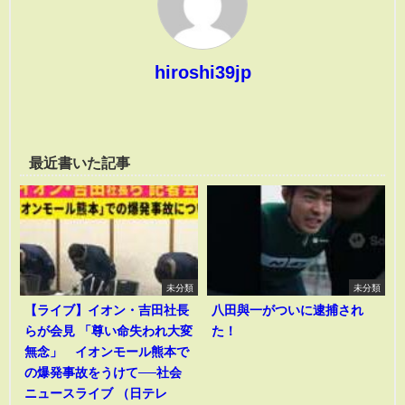
hiroshi39jp
最近書いた記事
未分類
未分類
【ライブ】イオン・吉田社長
八田與一がついに逮捕され
らが会見 「尊い命失われ大変
た！
無念」 イオンモール熊本で
の爆発事故をうけて──社会
ニュースライブ （日テレ