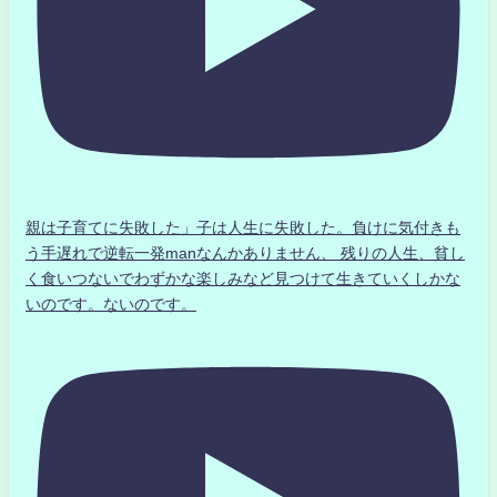
親は子育てに失敗した」子は人生に失敗した。負けに気付きも
う手遅れで逆転一発manなんかありません、 残りの人生、貧し
く食いつないでわずかな楽しみなど見つけて生きていくしかな
いのです。ないのです。