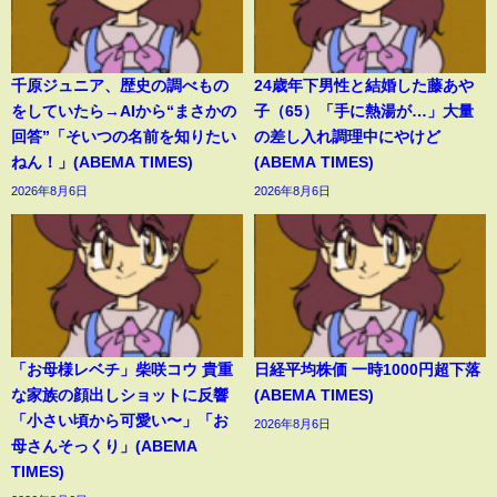
千原ジュニア、歴史の調べもの
24歳年下男性と結婚した藤あや
をしていたら→AIから“まさかの
子（65）「手に熱湯が…」大量
回答”「そいつの名前を知りたい
の差し入れ調理中にやけど
ねん！」(ABEMA TIMES)
(ABEMA TIMES)
2026年8月6日
2026年8月6日
「お母様レベチ」柴咲コウ 貴重
日経平均株価 一時1000円超下落
な家族の顔出しショットに反響
(ABEMA TIMES)
「小さい頃から可愛い〜」「お
2026年8月6日
母さんそっくり」(ABEMA
TIMES)