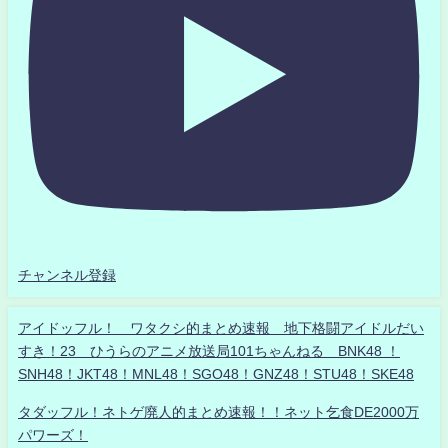
チャンネル登録
アイドッフル！ ワタクシ的まとめ速報 地下格闘アイドルだい
すき！23 ひうらのアニメ放送局101ちゃんねる BNK48 ！
SNH48！JKT48！MNL48！SGO48！GNZ48！STU48！SKE48
タダッフル！ネトゲ廃人的まとめ速報！！ネット乞食DE2000万
パワーズ！