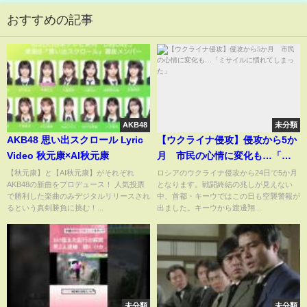
おすすめの記事
AKB48
未分類
AKB48 思い出スクロール Lyric
【ウクライナ侵攻】侵攻から5か
Video 秋元康×AI秋元康
月 市民の心情に変化も…「ミ
サイルに慣れてしまった」
【秋元康】と【AI秋元康】がそれぞれ
ロシアのウクライナ侵攻から24日で5か月
AKB48の新曲をプロデュース！ 人気投票
となります。戦闘終結の兆しが見えない
で勝利した楽曲のみデジタルリリースされ
中、首都・キーウではこの日も空襲警報が
るという真剣勝負に挑む！...
出ました。キーウから渡邊翔...
未分類
未分類