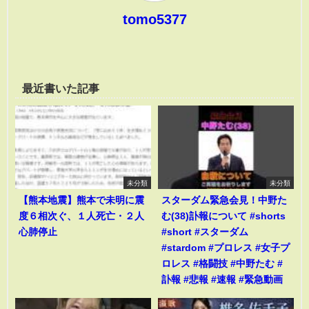
tomo5377
最近書いた記事
未分類
未分類
【熊本地震】熊本で未明に震
スターダム緊急会見！中野た
度６相次ぐ、１人死亡・２人
む(38)訃報について #shorts
心肺停止
#short #スターダム
#stardom #プロレス #女子プ
ロレス #格闘技 #中野たむ #
訃報 #悲報 #速報 #緊急動画