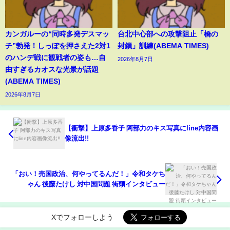
カンガルーの“同時多発デスマッ
台北中心部への攻撃阻止「橋の
チ”勃発！しっぽを押さえた2対1
封鎖」訓練(ABEMA TIMES)
のハンデ戦に観戦者の姿も…自
2026年8月7日
由すぎるカオスな光景が話題
(ABEMA TIMES)
2026年8月7日
【衝撃】上原多香子 阿部力のキス写真にline内容画
像流出!!
「おい！売国政治、何やってるんだ！」令和タケち
ゃん 後藤たけし 対中国問題 街頭インタビュー
Xでフォローしよう