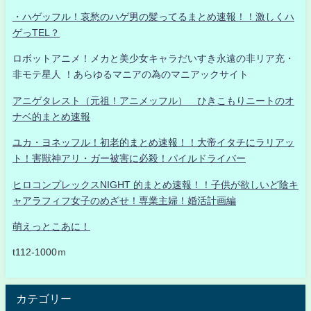
・ハゲッフル！哀愁のハゲ男の髪ってるまとめ速報！！激しくハ
ゲっTEL？
ロボットアニメ！メカと美少女キャラだいすき永遠の非リア充・
非モテ星人 ！あらゆるマニアの為のマニアックサイト
アニゲタレスト（元祖！アニメッフル） ひきこもりニートのオ
ナベ的まとめ速報
ユカ・ヨネッフル！初老的まとめ速報！！大帝イタチにラリアッ
ト！害獣神アリ・ガー被害に必殺！パイルドライバー
ヒロコンプレックスNIGHT 的まとめ速報！！子供が欲しいど陰キ
ャアラフィフ女子のめざせ！専業主婦！婚活計画編
萌えっとこあに！
t112-1000ｍ
カテゴリー