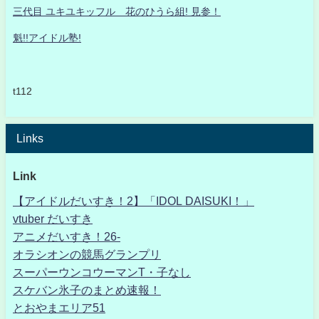
三代目 ユキユキッフル 花のひうら組! 見参！
魁!!アイドル塾!
t112
Links
Link
【アイドルだいすき！2】「IDOL DAISUKI！」
vtuber だいすき
アニメだいすき！26-
オラシオンの競馬グランプリ
スーパーウンコウーマンT・子なし
スケバン氷子のまとめ速報！
とおやまエリア51