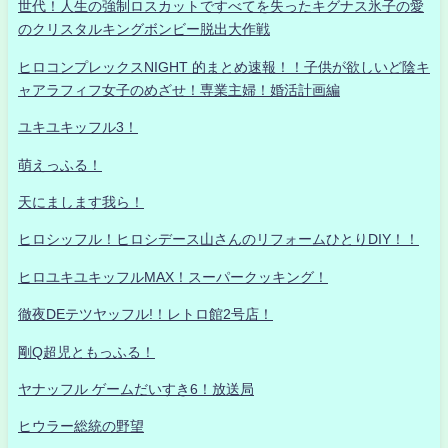
世代！人生の強制ロスカットですべてを失ったキグナス氷子の愛
のクリスタルキングボンビー脱出大作戦
ヒロコンプレックスNIGHT 的まとめ速報！！子供が欲しいど陰キ
ャアラフィフ女子のめざせ！専業主婦！婚活計画編
ユキユキッフル3！
萌えっふる！
天にまします我ら！
ヒロシッフル！ヒロシデース山さんのリフォームひとりDIY！！
ヒロユキユキッフルMAX！スーパークッキング！
徹夜DEテツヤッフル!！レトロ館2号店！
剛Q超児ともっふる！
ヤナッフル ゲームだいすき6！放送局
ヒウラー総統の野望