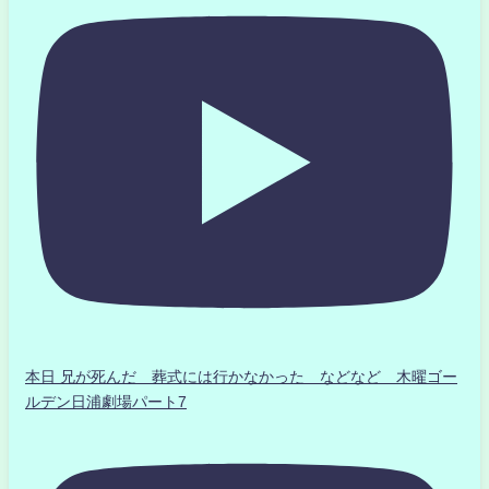
本日 兄が死んだ 葬式には行かなかった などなど 木曜ゴー
ルデン日浦劇場パート7