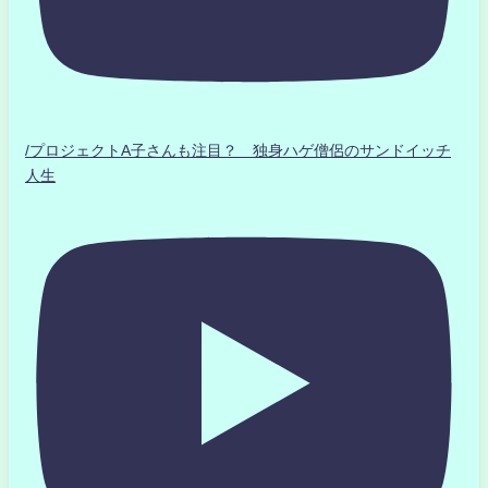
/プロジェクトA子さんも注目？ 独身ハゲ僧侶のサンドイッチ
人生