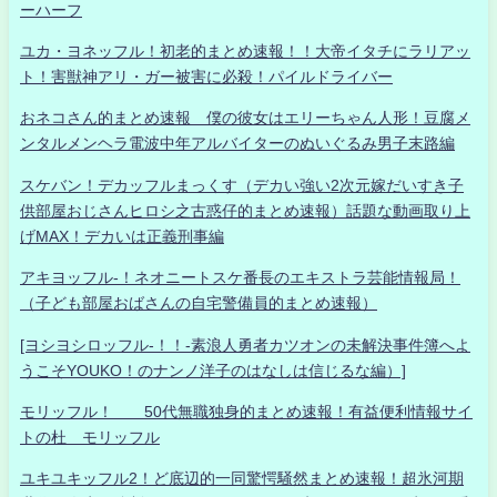
ーハーフ
ユカ・ヨネッフル！初老的まとめ速報！！大帝イタチにラリアッ
ト！害獣神アリ・ガー被害に必殺！パイルドライバー
おネコさん的まとめ速報 僕の彼女はエリーちゃん人形！豆腐メ
ンタルメンヘラ電波中年アルバイターのぬいぐるみ男子末路編
スケバン！デカッフルまっくす（デカい強い2次元嫁だいすき子
供部屋おじさんヒロシ之古惑仔的まとめ速報）話題な動画取り上
げMAX！デカいは正義刑事編
アキヨッフル-！ネオニートスケ番長のエキストラ芸能情報局！
（子ども部屋おばさんの自宅警備員的まとめ速報）
[ヨシヨシロッフル-！！-素浪人勇者カツオンの未解決事件簿へよ
うこそYOUKO！のナンノ洋子のはなしは信じるな編）]
モリッフル！ 50代無職独身的まとめ速報！有益便利情報サイ
トの杜 モリッフル
ユキユキッフル2！ど底辺的一同驚愕騒然まとめ速報！超氷河期