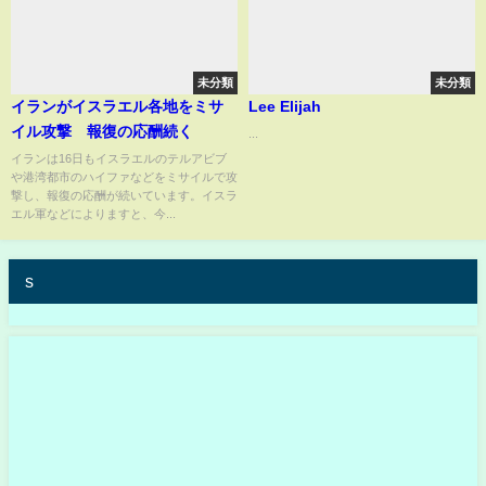
未分類
未分類
イランがイスラエル各地をミサ
Lee Elijah
イル攻撃 報復の応酬続く
...
イランは16日もイスラエルのテルアビブ
や港湾都市のハイファなどをミサイルで攻
撃し、報復の応酬が続いています。イスラ
エル軍などによりますと、今...
s