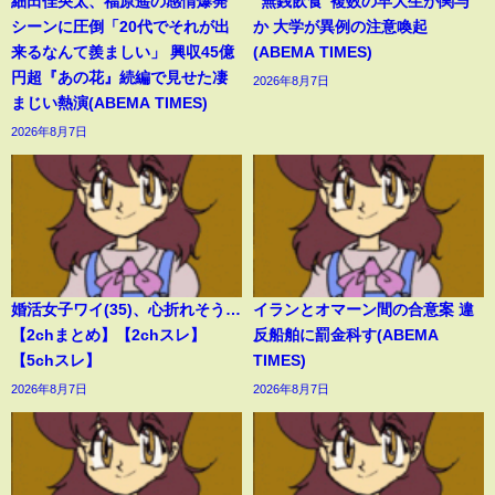
細田佳央太、福原遥の感情爆発
“無銭飲食”複数の早大生が関与
シーンに圧倒「20代でそれが出
か 大学が異例の注意喚起
来るなんて羨ましい」 興収45億
(ABEMA TIMES)
円超『あの花』続編で見せた凄
2026年8月7日
まじい熱演(ABEMA TIMES)
2026年8月7日
婚活女子ワイ(35)、心折れそう…
イランとオマーン間の合意案 違
【2chまとめ】【2chスレ】
反船舶に罰金科す(ABEMA
【5chスレ】
TIMES)
2026年8月7日
2026年8月7日