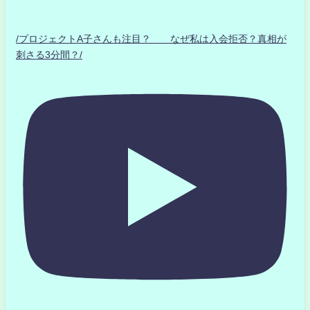
/プロジェクトA子さんも注目？ なぜ私は入会拒否？真相が
刺さる3分間？/