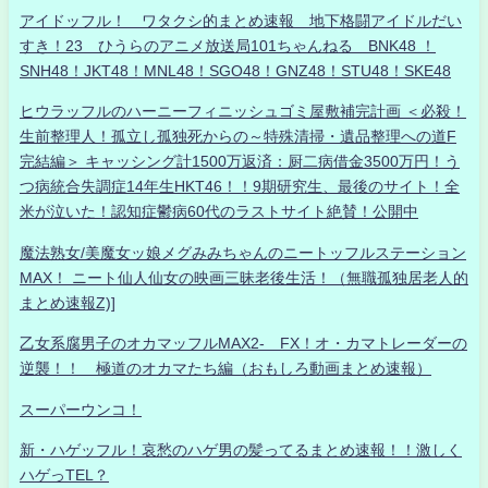
アイドッフル！ ワタクシ的まとめ速報 地下格闘アイドルだい
すき！23 ひうらのアニメ放送局101ちゃんねる BNK48 ！
SNH48！JKT48！MNL48！SGO48！GNZ48！STU48！SKE48
ヒウラッフルのハーニーフィニッシュゴミ屋敷補完計画 ＜必殺！
生前整理人！孤立し孤独死からの～特殊清掃・遺品整理への道F
完結編＞ キャッシング計1500万返済：厨二病借金3500万円！う
つ病統合失調症14年生HKT46！！9期研究生、最後のサイト！全
米が泣いた！認知症鬱病60代のラストサイト絶賛！公開中
魔法熟女/美魔女ッ娘メグみみちゃんのニートッフルステーション
MAX！ ニート仙人仙女の映画三昧老後生活！（無職孤独居老人的
まとめ速報Z)]
乙女系腐男子のオカマッフルMAX2- FX！オ・カマトレーダーの
逆襲！！ 極道のオカマたち編（おもしろ動画まとめ速報）
スーパーウンコ！
新・ハゲッフル！哀愁のハゲ男の髪ってるまとめ速報！！激しく
ハゲっTEL？