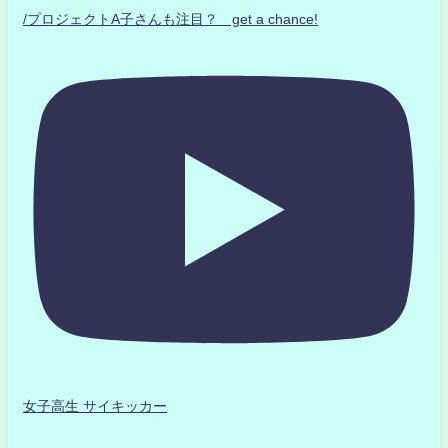
/プロジェクトA子さんも注目？ get a chance!
女子高生 サイキッカー