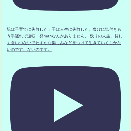
親は子育てに失敗した」子は人生に失敗した。負けに気付きも
う手遅れで逆転一発manなんかありません、 残りの人生、貧し
く食いつないでわずかな楽しみなど見つけて生きていくしかな
いのです。ないのです。