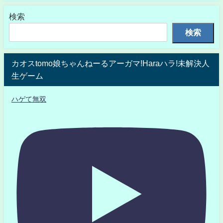
検索
検索
カオスtomo娘ちゃんねーるアーガマ!Haraハラ!未解決人
生ゲーム
ハゲて無双