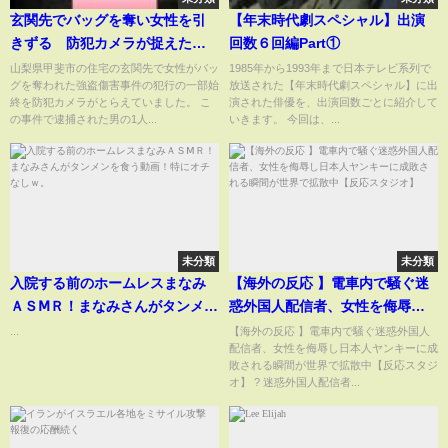
玄関先でバッグを奪い女性を引
【年末時代劇スペシャル】出演
きずる 防犯カメラが捉えた強
回数６回編Part①
盗傷害事件の一部始終 #shorts
山梨県甲斐市の住宅の玄関先で女性がバッ
1985年から1993年まで日本テレビ系列で
グを奪われた強盗傷害事件の犯行の一部始
放送された【年末時代劇スペシャル】に出
#UTY NEWS DIG #テレビ山梨 #
終を防犯カメラがとらえていました。 こ
演された俳優を、出演回数ごとに紹介して
山梨のニュース #事件 #警察 #防
の事件で逮捕された男の1人...
いきます。 今回は、...
犯カメラ #犯行の瞬間
未分類
未分類
入院する前のホームレスまなみ
【海外の反応 】電車内で騒ぐ迷
ＡＳⅯＲ！まなみさんがタンメン
惑外国人配信者、女性を侮辱し
を食う動画！特にオチなしｗ。
日本人ヤンキーに成敗される瞬
...
【海外の反応 】電車内で騒ぐ迷惑外国人
配信者、女性を侮辱し日本人ヤンキーに成
間が世界で拡散中【反応スタジ
敗される瞬間が世界で拡散中【反応スタジ
オ】
オ】 ? 迷惑外国人配信者...