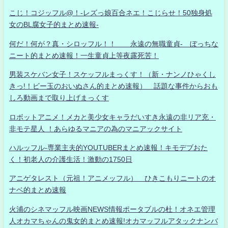
こじ！コジッフル@！-レズっ娘百合ネエ！こじらせ！50独身処
女のBL腐女子的まとめ速報-
何だ！何が？真・シロッフル！！ 永遠の無職童貞- ぼっちな
ニート的まとめ速報！一生童貞上等夜露死苦！
男装スケバン女子！スケッフルまっくす！（新・ナンノひゃくし
きっ!！ビー玉のおいぬさん的まとめ速報） 話題な事件からおも
しろ動画まで取り上げまっくす
ロボットアニメ！メカと美少女キャラだいすき永遠の非リア充・
非モテ星人 ！あらゆるマニアの為のマニアックサイト
ハルッフル-専業主夫的YOUTUBERまとめ速報！キモデブおた
く！初老人の介護生活！激動の1750日
アニゲタレスト（元祖！アニメッフル） ひきこもりニートのオ
ナベ的まとめ速報
火浦のシネマッフル映画NEWS情報ポータブルの杜！オネエ管理
人オカマちゃんの鬼女的まとめ速報!オカマッフルアタックナンバ