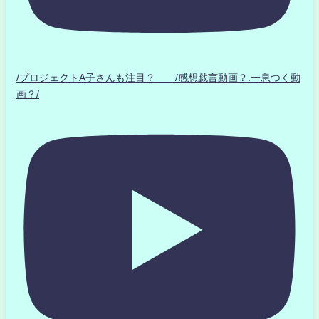
/プロジェクトA子さんも注目？ /感想戯言動画？.一息つく動
画？/