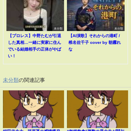
未分類
未分類
【プロレス】中野たむが引退
【AI演歌】それからの港町 /
した真相…一緒に実家に住ん
椎名佐千子 cover by 朝霧れ
でいる結婚相手の正体がやば
な
い！
未分類
の関連記事