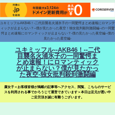
ユキミッフルAKB46！-二代目襲名火浦氷子の一同驚愕まとめ速報にロマンテ
ィックが止まらない？--僕が見たかった夜空！独女批判殺到激闘編--の一同驚
愕まとめ速報にロマンティックが止まらない？-僕の見たかった夜空編--僕の
見たかった星空編-
ユキミッフル--AKB46！--二代
目襲名火浦氷子の一同驚愕ま
とめ速報！にロマンティック
が止まらない？僕が見たかっ
た夜空-独女批判殺到激闘編
腐女子＜お客様皆様が掲載の記事等へアクセス、閲覧、こちらのサービ
スを利用される事でかろうじて運営できています＞本日は足元が悪い中
ご足労頂き誠に有難うございます。