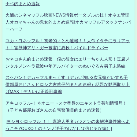
ナベ的まとめ速報
火浦のシネマッフル映画NEWS情報ポータブルの杜！オネエ管理
人オカマちゃんの鬼女的まとめ速報!オカマッフルアタックナンバ
ーハーフ
ユカ・ヨネッフル！初老的まとめ速報！！大帝イタチにラリアッ
ト！害獣神アリ・ガー被害に必殺！パイルドライバー
おネコさん的まとめ速報 僕の彼女はエリーちゃん人形！豆腐メ
ンタルメンヘラ電波中年アルバイターのぬいぐるみ男子末路編
スケバン！デカッフルまっくす（デカい強い2次元嫁だいすき子
供部屋おじさんヒロシ之古惑仔的まとめ速報）話題な動画取り上
げMAX！デカいは正義刑事編
アキヨッフル-！ネオニートスケ番長のエキストラ芸能情報局！
（子ども部屋おばさんの自宅警備員的まとめ速報）
[ヨシヨシロッフル-！！-素浪人勇者カツオンの未解決事件簿へよ
うこそYOUKO！のナンノ洋子のはなしは信じるな編）]