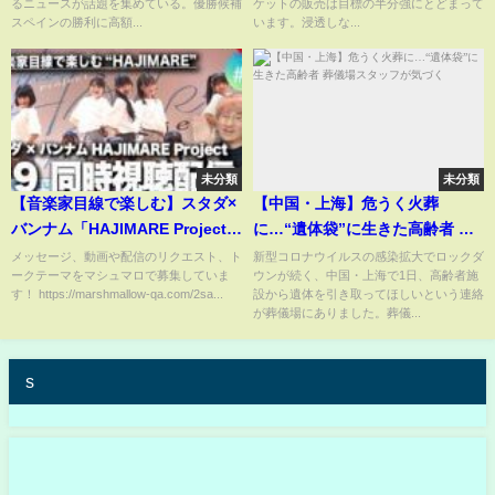
るニュースが話題を集めている。優勝候補
ケットの販売は目標の半分強にとどまって
を」「楽しみ方が増える」と導
スペインの勝利に高額...
います。浸透しな...
入に賛否(ABEMA TIMES)
未分類
未分類
【音楽家目線で楽しむ】スタダ×
【中国・上海】危うく火葬
バンナム「HAJIMARE Project」
に…“遺体袋”に生きた高齢者 葬
#9 同時視聴配信！！
儀場スタッフが気づく
メッセージ、動画や配信のリクエスト、ト
新型コロナウイルスの感染拡大でロックダ
ークテーマをマシュマロで募集していま
ウンが続く、中国・上海で1日、高齢者施
す！ https://marshmallow-qa.com/2sa...
設から遺体を引き取ってほしいという連絡
が葬儀場にありました。葬儀...
s