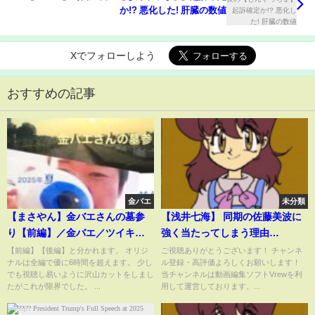
か!? 悪化した! 肝臓の数値
Xでフォローしよう
おすすめの記事
金バエ
未分類
【まさやん】金バエさんの墓参
【浅井七海】 同期の佐藤美波に
り【前編】／金バエ／ツイキャ
強く当たってしまう理由
ス ／8月24日
【AKB48】
【前編】【後編】と分かれます。 オリジ
ご視聴ありがとうございます！ チャンネ
ナルは全編で優に6時間を超えます。 少し
ル登録・高評価よろしくお願いします！
でも視聴し易いように沢山カットをしまし
当チャンネルは動画編集ソフトVrewを利
たがこれが限界でした。 ...
用して運営しております。...