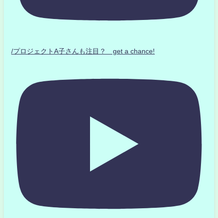
/プロジェクトA子さんも注目？ get a chance!