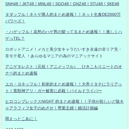
SNH48！JKT48！MNL48！SGO48！GNZ48！STU48！SKE48
タダッフル！ネトゲ廃人的まとめ速報！！ネット乞食DE2000万
パワーズ！
・ハゲッフル！哀愁のハゲ男の髪ってるまとめ速報！！激しくハ
ゲっTEL？
ロボットアニメ！メカと美少女キャラだいすき永遠の非リア充・
非モテ星人 ！あらゆるマニアの為のマニアックサイト
アニゲタレスト（元祖！アニメッフル） ひきこもりニートのオ
ナベ的まとめ速報
ユカ・ヨネッフル！初老的まとめ速報！！大帝イタチにラリアッ
ト！害獣神アリ・ガー被害に必殺！パイルドライバー
ヒロコンプレックスNIGHT 的まとめ速報！！子供が欲しいど陰キ
ャアラフィフ女子のめざせ！専業主婦！婚活計画編
萌えっとこあに！