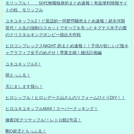
モリッフル！ 50代無職独身的まとめ速報！有益便利情報サイ
トの杜 モリッフル
ユキユキッフル2！ど底辺的一同驚愕騒然まとめ速報！超氷河期
世代！人生の強制ロスカットですべてを失ったキグナス氷子の愛
のクリスタルキングボンビー脱出大作戦
ヒロコンプレックスNIGHT 的まとめ速報！！子供が欲しいど陰キ
ャアラフィフ女子のめざせ！専業主婦！婚活計画編
ユキユキッフル3！
萌えっふる！
天にまします我ら！
ヒロシッフル！ヒロシデース山さんのリフォームひとりDIY！！
ヒロユキユキッフルMAX！スーパークッキング！
徹夜DEテツヤッフル!！レトロ館2号店！
剛Q超児ともっふる！