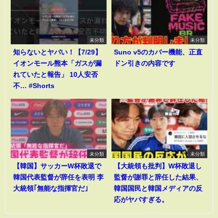
未分類
未分類
知らないとヤバい！【7/29】
Suno v5のカバー機能、正直
イオンモール熊本「ガスが漏
ドン引きの内容です
れていたと報告」 10人安否
不… #Shorts
未分類
未分類
【韓国】サッカーW杯敗退で
【大統領も批判】W杯敗退し
韓国代表監督が辞任を表明 李
監督が謝罪と辞任した結果、
大統領｢無能な指揮官だ｣
韓国国民と韓国メディアの反
応がヤバすぎる。