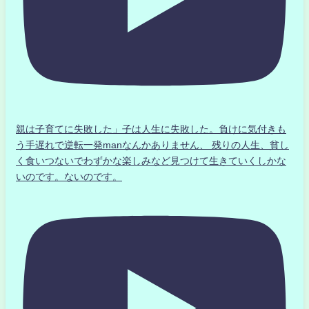
親は子育てに失敗した」子は人生に失敗した。負けに気付きも
う手遅れで逆転一発manなんかありません、 残りの人生、貧し
く食いつないでわずかな楽しみなど見つけて生きていくしかな
いのです。ないのです。