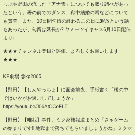
っぷや野田の流した「アナ雪」についても取り調べがあっ
たという。署の前でのダンス、獄中結婚の噂などについて
も質問。また、10日間勾留の終わるこの日に釈放という話
もあったが、勾留は延長か? ヤミーツイキャス6月10日配信
より↓
★★★チャンネル登録と評価、よろしくお願いします
★★★
↓
KP劇場 @kp2865
【野田】【しんやっちょ】に面会前夜、手紙書く「檻の中
ではいかがお過ごしでしょうか」
https://youtu.be/J06AtCCeFLE
【野田】【唯我】事件、ミク家族報道まとめ「さぁゲーム
の始まりです!! 地獄まで落ちてもらいましょうかね」ミクマ