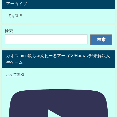
アーカイブ
検索
検索
カオスtomo娘ちゃんねーるアーガマ!Haraハラ!未解決人
生ゲーム
ハゲて無双