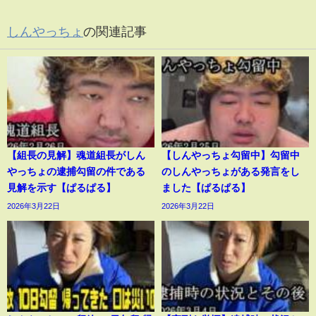
しんやっちょ
の関連記事
【組長の見解】魂道組長がしん
【しんやっちょ勾留中】勾留中
やっちょの逮捕勾留の件である
のしんやっちょがある発言をし
見解を示す【ぱるぱる】
ました【ぱるぱる】
2026年3月22日
2026年3月22日