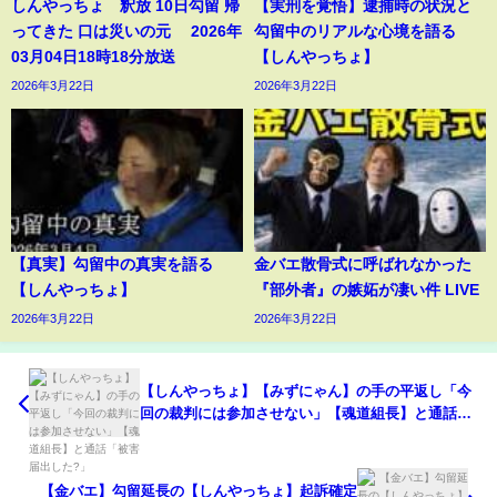
しんやっちょ 釈放 10日勾留 帰
【実刑を覚悟】逮捕時の状況と
ってきた 口は災いの元 2026年
勾留中のリアルな心境を語る
03月04日18時18分放送
【しんやっちょ】
2026年3月22日
2026年3月22日
【真実】勾留中の真実を語る
金バエ散骨式に呼ばれなかった
【しんやっちょ】
『部外者』の嫉妬が凄い件 LIVE
2026年3月22日
2026年3月22日
【しんやっちょ】【みずにゃん】の手の平返し「今
回の裁判には参加させない」【魂道組長】と通話
「被害届出した?」
【金バエ】勾留延長の【しんやっちょ】起訴確定