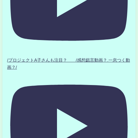
/プロジェクトA子さんも注目？ /感想戯言動画？.一息つく動
画？/