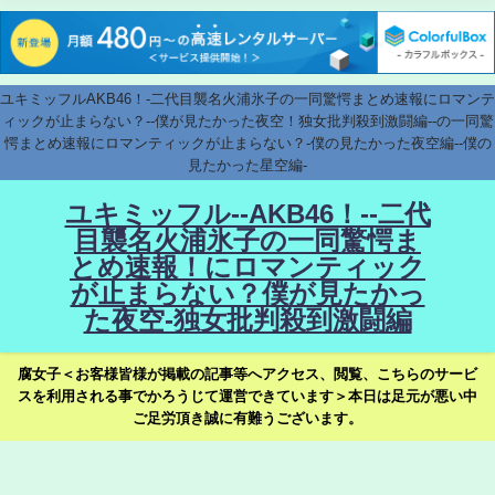
ユキミッフルAKB46！-二代目襲名火浦氷子の一同驚愕まとめ速報にロマンテ
ィックが止まらない？--僕が見たかった夜空！独女批判殺到激闘編--の一同驚
愕まとめ速報にロマンティックが止まらない？-僕の見たかった夜空編--僕の
見たかった星空編-
ユキミッフル--AKB46！--二代
目襲名火浦氷子の一同驚愕ま
とめ速報！にロマンティック
が止まらない？僕が見たかっ
た夜空-独女批判殺到激闘編
腐女子＜お客様皆様が掲載の記事等へアクセス、閲覧、こちらのサービ
スを利用される事でかろうじて運営できています＞本日は足元が悪い中
ご足労頂き誠に有難うございます。