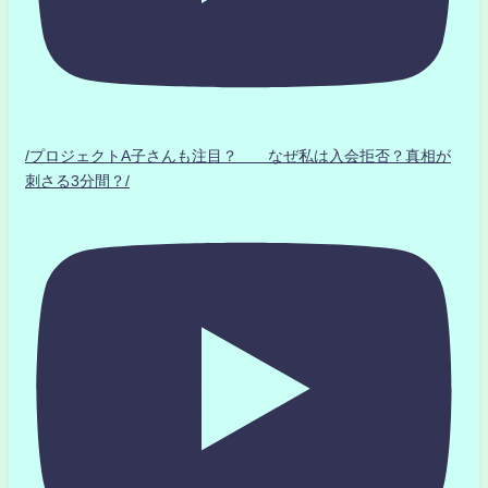
/プロジェクトA子さんも注目？ なぜ私は入会拒否？真相が
刺さる3分間？/