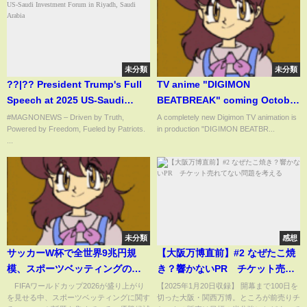
未分類
未分類
??|?? President Trump's Full
TV anime "DIGIMON
Speech at 2025 US-Saudi
BEATBREAK" coming October
Investment Forum in Riyadh,
2025.
#MAGNONEWS – Driven by Truth,
A completely new Digimon TV animation is
Powered by Freedom, Fueled by Patriots.
in production "DIGIMON BEATBR...
Saudi Arabia
...
未分類
感想
サッカーW杯で全世界9兆円規
【大阪万博直前】#2 なぜたこ焼
模、スポーツベッティングの是
き？響かないPR チケット売れ
非 日本には違法な海外ベッティ
てない問題を考える
FIFAワールドカップ2026が盛り上がり
【2025年1月20日収録】 開幕まで100日を
を見せる中、スポーツベッティングに関す
切った大阪・関西万博。ところが前売りチ
ング“6兆円市場”「仕組みで対応