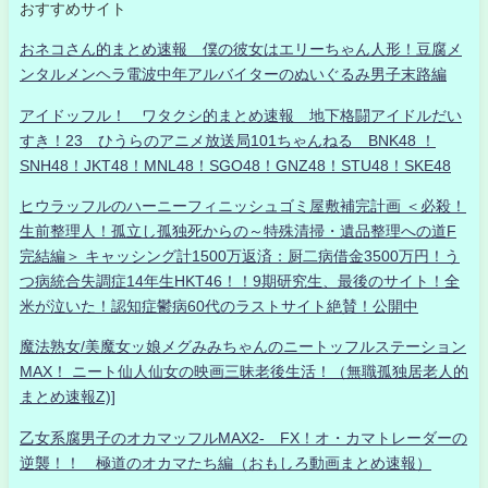
おすすめサイト
おネコさん的まとめ速報 僕の彼女はエリーちゃん人形！豆腐メ
ンタルメンヘラ電波中年アルバイターのぬいぐるみ男子末路編
アイドッフル！ ワタクシ的まとめ速報 地下格闘アイドルだい
すき！23 ひうらのアニメ放送局101ちゃんねる BNK48 ！
SNH48！JKT48！MNL48！SGO48！GNZ48！STU48！SKE48
ヒウラッフルのハーニーフィニッシュゴミ屋敷補完計画 ＜必殺！
生前整理人！孤立し孤独死からの～特殊清掃・遺品整理への道F
完結編＞ キャッシング計1500万返済：厨二病借金3500万円！う
つ病統合失調症14年生HKT46！！9期研究生、最後のサイト！全
米が泣いた！認知症鬱病60代のラストサイト絶賛！公開中
魔法熟女/美魔女ッ娘メグみみちゃんのニートッフルステーション
MAX！ ニート仙人仙女の映画三昧老後生活！（無職孤独居老人的
まとめ速報Z)]
乙女系腐男子のオカマッフルMAX2- FX！オ・カマトレーダーの
逆襲！！ 極道のオカマたち編（おもしろ動画まとめ速報）