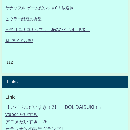
ヤナッフル ゲームだいすき6！放送局
ヒウラー総統の野望
三代目 ユキユキッフル 花のひうら組! 見参！
魁!!アイドル塾!
t112
Links
Link
【アイドルだいすき！2】「IDOL DAISUKI！」
vtuber だいすき
アニメだいすき！26-
オラシオンの競馬グランプリ