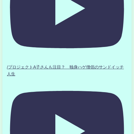
/プロジェクトA子さんも注目？ 独身ハゲ僧侶のサンドイッチ
人生