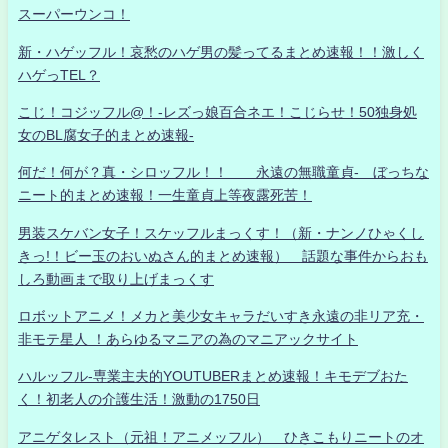
スーパーウンコ！
新・ハゲッフル！哀愁のハゲ男の髪ってるまとめ速報！！激しく
ハゲっTEL？
こじ！コジッフル@！-レズっ娘百合ネエ！こじらせ！50独身処
女のBL腐女子的まとめ速報-
何だ！何が？真・シロッフル！！ 永遠の無職童貞- ぼっちな
ニート的まとめ速報！一生童貞上等夜露死苦！
男装スケバン女子！スケッフルまっくす！（新・ナンノひゃくし
きっ!！ビー玉のおいぬさん的まとめ速報） 話題な事件からおも
しろ動画まで取り上げまっくす
ロボットアニメ！メカと美少女キャラだいすき永遠の非リア充・
非モテ星人 ！あらゆるマニアの為のマニアックサイト
ハルッフル-専業主夫的YOUTUBERまとめ速報！キモデブおた
く！初老人の介護生活！激動の1750日
アニゲタレスト（元祖！アニメッフル） ひきこもりニートのオ