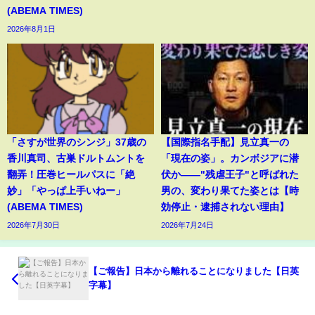
(ABEMA TIMES)
2026年8月1日
「さすが世界のシンジ」37歳の
【国際指名手配】見立真一の
香川真司、古巣ドルトムントを
「現在の姿」。カンボジアに潜
翻弄！圧巻ヒールパスに「絶
伏か――"残虐王子"と呼ばれた
妙」「やっぱ上手いねー」
男の、変わり果てた姿とは【時
(ABEMA TIMES)
効停止・逮捕されない理由】
2026年7月30日
2026年7月24日
【ご報告】日本から離れることになりました【日英
字幕】