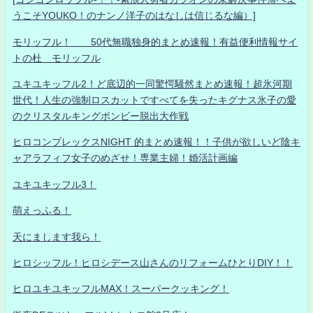
うこそYOUKO！のナンノ洋子のはなしは信じるな編）]
モリッフル！ 50代無職独身的まとめ速報！有益便利情報サイ
トの杜 モリッフル
ユキユキッフル2！ど底辺的一同驚愕騒然まとめ速報！超氷河期
世代！人生の強制ロスカットですべてを失ったキグナス氷子の愛
のクリスタルキングボンビー脱出大作戦
ヒロコンプレックスNIGHT 的まとめ速報！！子供が欲しいど陰キ
ャアラフィフ女子のめざせ！専業主婦！婚活計画編
ユキユキッフル3！
萌えっふる！
天にまします我ら！
ヒロシッフル！ヒロシデース山さんのリフォームひとりDIY！！
ヒロユキユキッフルMAX！スーパークッキング！