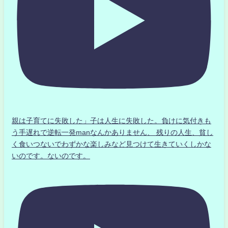
親は子育てに失敗した」子は人生に失敗した。負けに気付きも
う手遅れで逆転一発manなんかありません、 残りの人生、貧し
く食いつないでわずかな楽しみなど見つけて生きていくしかな
いのです。ないのです。