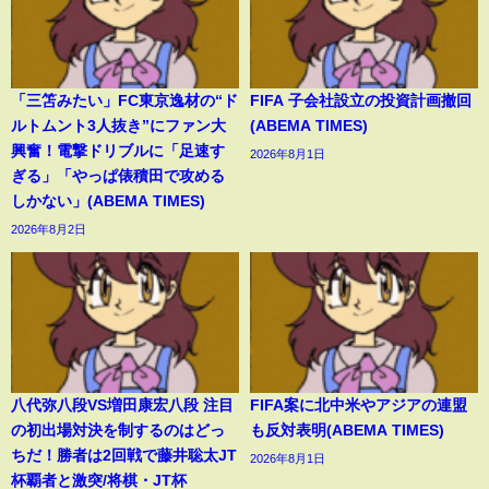
「三笘みたい」FC東京逸材の“ド
FIFA 子会社設立の投資計画撤回
ルトムント3人抜き”にファン大
(ABEMA TIMES)
興奮！電撃ドリブルに「足速す
2026年8月1日
ぎる」「やっぱ俵積田で攻める
しかない」(ABEMA TIMES)
2026年8月2日
八代弥八段VS増田康宏八段 注目
FIFA案に北中米やアジアの連盟
の初出場対決を制するのはどっ
も反対表明(ABEMA TIMES)
ちだ！勝者は2回戦で藤井聡太JT
2026年8月1日
杯覇者と激突/将棋・JT杯