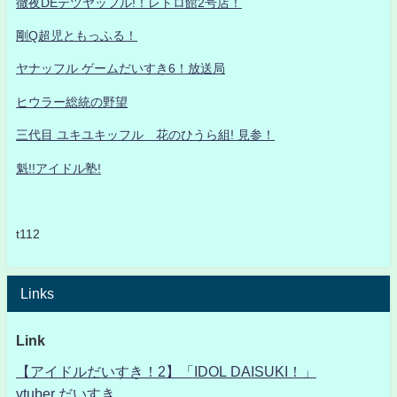
徹夜DEテツヤッフル!！レトロ館2号店！
剛Q超児ともっふる！
ヤナッフル ゲームだいすき6！放送局
ヒウラー総統の野望
三代目 ユキユキッフル 花のひうら組! 見参！
魁!!アイドル塾!
t112
Links
Link
【アイドルだいすき！2】「IDOL DAISUKI！」
vtuber だいすき