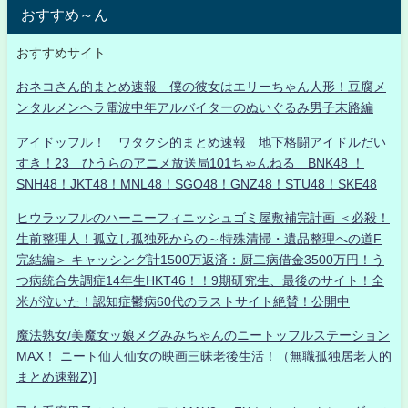
おすすめ～ん
おすすめサイト
おネコさん的まとめ速報 僕の彼女はエリーちゃん人形！豆腐メ
ンタルメンヘラ電波中年アルバイターのぬいぐるみ男子末路編
アイドッフル！ ワタクシ的まとめ速報 地下格闘アイドルだい
すき！23 ひうらのアニメ放送局101ちゃんねる BNK48 ！
SNH48！JKT48！MNL48！SGO48！GNZ48！STU48！SKE48
ヒウラッフルのハーニーフィニッシュゴミ屋敷補完計画 ＜必殺！
生前整理人！孤立し孤独死からの～特殊清掃・遺品整理への道F
完結編＞ キャッシング計1500万返済：厨二病借金3500万円！う
つ病統合失調症14年生HKT46！！9期研究生、最後のサイト！全
米が泣いた！認知症鬱病60代のラストサイト絶賛！公開中
魔法熟女/美魔女ッ娘メグみみちゃんのニートッフルステーション
MAX！ ニート仙人仙女の映画三昧老後生活！（無職孤独居老人的
まとめ速報Z)]