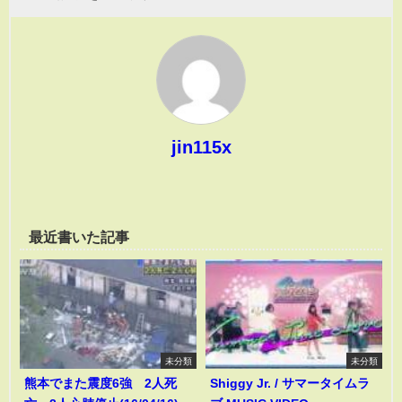
jin115x
最近書いた記事
未分類
未分類
熊本でまた震度6強 2人死
Shiggy Jr. / サマータイムラ