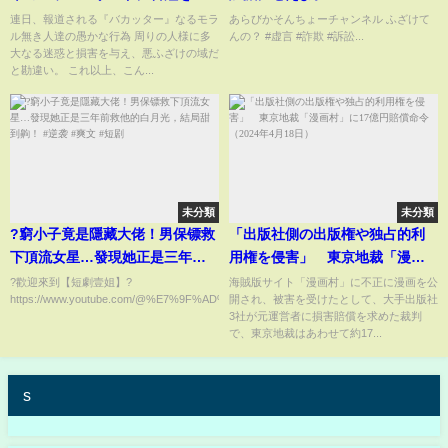
らす。
連日、報道される『バカッター』なるモラ
あらびかそんちょーチャンネル ふざけて
ル無き人達の愚かな行為 周りの人様に多
んの？ #虚言 #詐欺 #訴訟...
大なる迷惑と損害を与え、悪ふざけの域だ
と勘違い。 これ以上、こん...
未分類
未分類
?窮小子竟是隱藏大佬！男保镖救
「出版社側の出版権や独占的利
下頂流女星…發現她正是三年前
用権を侵害」 東京地裁「漫画
救他的白月光，結局甜到齁！ #逆
村」に17億円賠償命令（2024年
?歡迎來到【短劇壹姐】?
海賊版サイト「漫画村」に不正に漫画を公
https://www.youtube.com/@%E7%9F%AD%E5%89%A7%E4%B8%80%E5%A7...
開され、被害を受けたとして、大手出版社
袭 #爽文 #短剧
4月18日）
3社が元運営者に損害賠償を求めた裁判
で、東京地裁はあわせて約17...
s