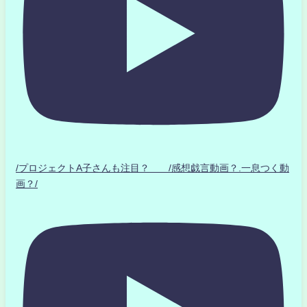
/プロジェクトA子さんも注目？ /感想戯言動画？.一息つく動
画？/