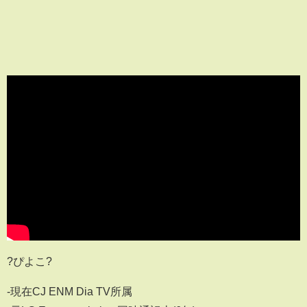
?ぴよこ?
-現在CJ ENM Dia TV所属