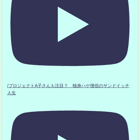
/プロジェクトA子さんも注目？ 独身ハゲ僧侶のサンドイッチ
人生