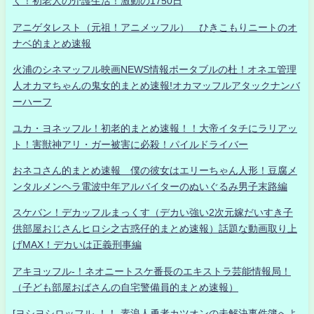
く！初老人の介護生活！激動の1750日
アニゲタレスト（元祖！アニメッフル） ひきこもりニートのオ
ナベ的まとめ速報
火浦のシネマッフル映画NEWS情報ポータブルの杜！オネエ管理
人オカマちゃんの鬼女的まとめ速報!オカマッフルアタックナンバ
ーハーフ
ユカ・ヨネッフル！初老的まとめ速報！！大帝イタチにラリアッ
ト！害獣神アリ・ガー被害に必殺！パイルドライバー
おネコさん的まとめ速報 僕の彼女はエリーちゃん人形！豆腐メ
ンタルメンヘラ電波中年アルバイターのぬいぐるみ男子末路編
スケバン！デカッフルまっくす（デカい強い2次元嫁だいすき子
供部屋おじさんヒロシ之古惑仔的まとめ速報）話題な動画取り上
げMAX！デカいは正義刑事編
アキヨッフル-！ネオニートスケ番長のエキストラ芸能情報局！
（子ども部屋おばさんの自宅警備員的まとめ速報）
[ヨシヨシロッフル-！！-素浪人勇者カツオンの未解決事件簿へよ