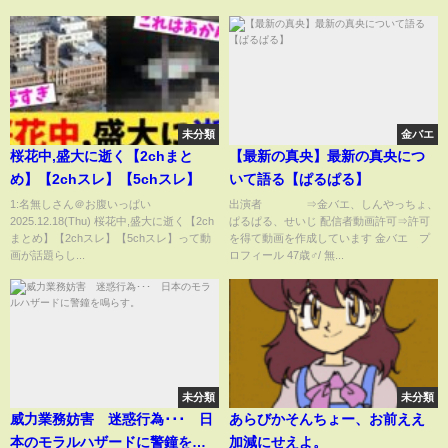
未分類
金バエ
桜花中,盛大に逝く【2chまと
【最新の真央】最新の真央につ
め】【2chスレ】【5chスレ】
いて語る【ぱるぱる】
1:名無しさん＠お腹いっぱい
出演者 ⇒金バエ、しんやっちょ、
2025.12.18(Thu) 桜花中,盛大に逝く【2ch
ぱるぱる、せいじ 配信者動画許可⇒許可
まとめ】【2chスレ】【5chスレ】って動
を得て動画を作成しています 金バエ プ
画が話題らし...
ロフィール 47歳♂/ 無...
未分類
未分類
威力業務妨害 迷惑行為･･･ 日
あらびかそんちょー、お前ええ
本のモラルハザードに警鐘を鳴
加減にせえよ。