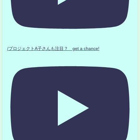
/プロジェクトA子さんも注目？ get a chance!