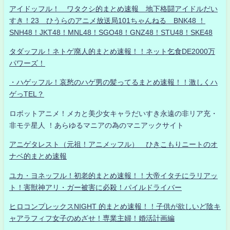
アイドッフル！ ワタクシ的まとめ速報 地下格闘アイドルだい
すき！23 ひうらのアニメ放送局101ちゃんねる BNK48 ！
SNH48！JKT48！MNL48！SGO48！GNZ48！STU48！SKE48
タダッフル！ネトゲ廃人的まとめ速報！！ネット乞食DE2000万
パワーズ！
・ハゲッフル！哀愁のハゲ男の髪ってるまとめ速報！！激しくハ
ゲっTEL？
ロボットアニメ！メカと美少女キャラだいすき永遠の非リア充・
非モテ星人 ！あらゆるマニアの為のマニアックサイト
アニゲタレスト（元祖！アニメッフル） ひきこもりニートのオ
ナベ的まとめ速報
ユカ・ヨネッフル！初老的まとめ速報！！大帝イタチにラリアッ
ト！害獣神アリ・ガー被害に必殺！パイルドライバー
ヒロコンプレックスNIGHT 的まとめ速報！！子供が欲しいど陰キ
ャアラフィフ女子のめざせ！専業主婦！婚活計画編