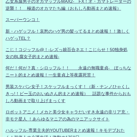
乙女系腐男子のオカマッフルMAX2- FX！オ・カマトレーダーの
逆襲！！ 極道のオカマたち編（おもしろ動画まとめ速報）
スーパーウンコ！
新・ハゲッフル！哀愁のハゲ男の髪ってるまとめ速報！！激しく
ハゲっTEL？
こじ！コジッフル@！-レズっ娘百合ネエ！こじらせ！50独身処
女のBL腐女子的まとめ速報-
何だ！何が？真・シロッフル！！ 永遠の無職童貞- ぼっちな
ニート的まとめ速報！一生童貞上等夜露死苦！
男装スケバン女子！スケッフルまっくす！（新・ナンノひゃくし
きっ!！ビー玉のおいぬさん的まとめ速報） 話題な事件からおも
しろ動画まで取り上げまっくす
ロボットアニメ！メカと美少女キャラだいすき永遠の非リア充・
非モテ星人 ！あらゆるマニアの為のマニアックサイト
ハルッフル-専業主夫的YOUTUBERまとめ速報！キモデブおた