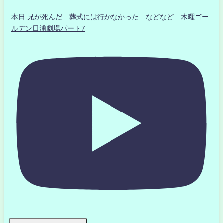
本日 兄が死んだ 葬式には行かなかった などなど 木曜ゴー
ルデン日浦劇場パート7