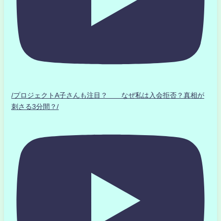
/プロジェクトA子さんも注目？ なぜ私は入会拒否？真相が
刺さる3分間？/