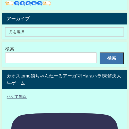
アーカイブ
検索
検索
カオスtomo娘ちゃんねーるアーガマ!Haraハラ!未解決人
生ゲーム
ハゲて無双