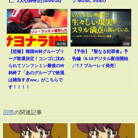
亡、2人心肺停止(16/04/16)
ブ MUSIC VIDEO
未分類
国際
【悲報】韓国W杯グループリ
【予告】『聖なる犯罪者』予
ーグ敗退決定！コンゴに沈め
告編〈6.16デジタル配信開始
られてソンフンミン最後のW
／7.7 ブルーレイ発売〉
杯終了「あのグループで敗退
は雑魚すぎww」がこちらで
す！！！！
国際
の関連記事