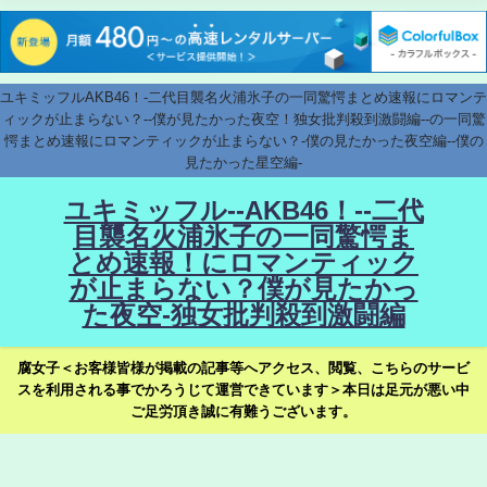
ユキミッフルAKB46！-二代目襲名火浦氷子の一同驚愕まとめ速報にロマンテ
ィックが止まらない？--僕が見たかった夜空！独女批判殺到激闘編--の一同驚
愕まとめ速報にロマンティックが止まらない？-僕の見たかった夜空編--僕の
見たかった星空編-
ユキミッフル--AKB46！--二代
目襲名火浦氷子の一同驚愕ま
とめ速報！にロマンティック
が止まらない？僕が見たかっ
た夜空-独女批判殺到激闘編
腐女子＜お客様皆様が掲載の記事等へアクセス、閲覧、こちらのサービ
スを利用される事でかろうじて運営できています＞本日は足元が悪い中
ご足労頂き誠に有難うございます。