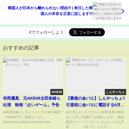
韓国人が日本から離れられない理由!!! | 来日した韓
国人の本音を正直に話します!!!
Xでフォローしよう
おすすめの記事
AKB48
しんやっちょ
寺西優真、元AKB48太田奈緒ら
【最後の金バエ】しんやっちょ!!
出演 映画「占いゲーム」予告
引退前に金バエに電話する8月12
日
★高画質★エンタメニュースを毎日掲載！
★日刊ふわっちマガジン★ 配信者の動画
「MAiDiGiTV」登録はこちら↓
をいち早く高画質でお届けします。 動画
http://www.youtube.com/subscript...
配信サイト⇒ツイキャス＆ふわっち 出演
者 ⇒金バエ、しんや...