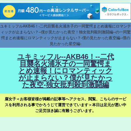
ユキミッフルAKB46！-二代目襲名火浦氷子の一同驚愕まとめ速報にロマンテ
ィックが止まらない？--僕が見たかった夜空！独女批判殺到激闘編--の一同驚
愕まとめ速報にロマンティックが止まらない？-僕の見たかった夜空編--僕の
見たかった星空編-
ユキミッフル--AKB46！--二代
目襲名火浦氷子の一同驚愕ま
とめ速報！にロマンティック
が止まらない？僕が見たかっ
た夜空-独女批判殺到激闘編
腐女子＜お客様皆様が掲載の記事等へアクセス、閲覧、こちらのサービ
スを利用される事でかろうじて運営できています＞本日は足元が悪い中
ご足労頂き誠に有難うございます。