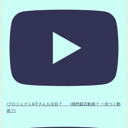
/プロジェクトA子さんも注目？ /感想戯言動画？.一息つく動
画？/