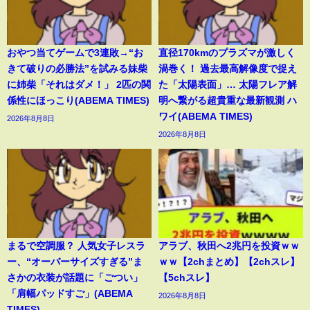
おやつ当てゲームで3連敗→“お
直径170kmのプラズマが激しく
きて破りの必勝法”を試みる妹柴
渦巻く！ 過去最高解像度で捉え
に姉柴「それはダメ！」 2匹の関
た「太陽表面」… 太陽フレア解
係性にほっこり(ABEMA TIMES)
明へ繋がる超貴重な最新観測 ハ
ワイ(ABEMA TIMES)
2026年8月8日
2026年8月8日
まるで空調服？ 人気女子レスラ
アラブ、秋田へ2兆円を投資ｗｗ
ー、“オーバーサイズすぎる”ま
ｗｗ【2chまとめ】【2chスレ】
さかの衣装が話題に「ごつい」
【5chスレ】
「肩幅パッドすご」(ABEMA
2026年8月8日
TIMES)