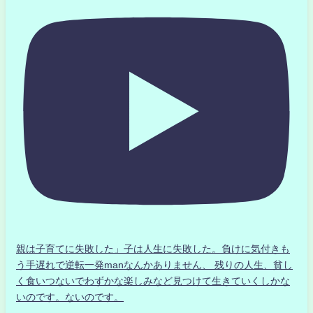
親は子育てに失敗した」子は人生に失敗した。負けに気付きも
う手遅れで逆転一発manなんかありません、 残りの人生、貧し
く食いつないでわずかな楽しみなど見つけて生きていくしかな
いのです。ないのです。