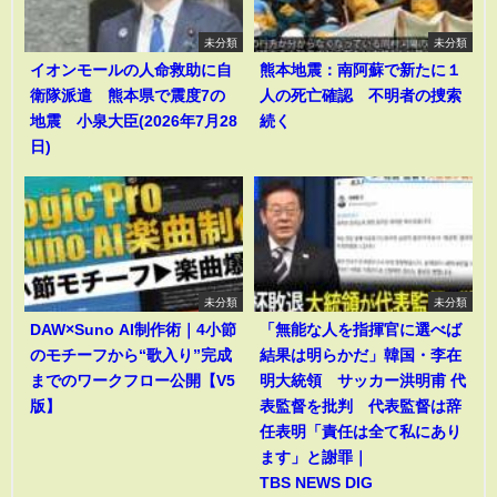
未分類
未分類
イオンモールの人命救助に自
熊本地震：南阿蘇で新たに１
衛隊派遣 熊本県で震度7の
人の死亡確認 不明者の捜索
地震 小泉大臣(2026年7月28
続く
日)
未分類
未分類
DAW×Suno AI制作術｜4小節
「無能な人を指揮官に選べば
のモチーフから“歌入り”完成
結果は明らかだ」韓国・李在
までのワークフロー公開【V5
明大統領 サッカー洪明甫 代
版】
表監督を批判 代表監督は辞
任表明「責任は全て私にあり
ます」と謝罪｜
TBS NEWS DIG