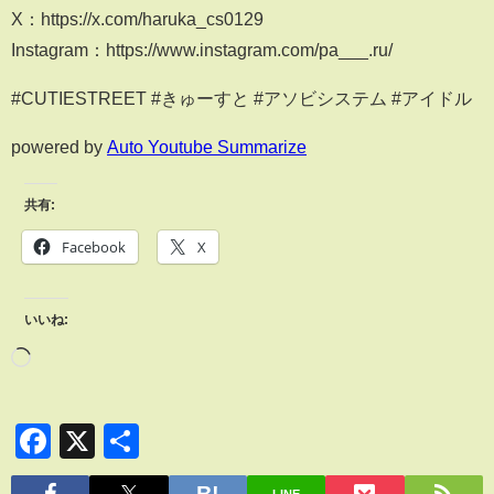
X：https://x.com/haruka_cs0129
Instagram：https://www.instagram.com/pa___.ru/
#CUTIESTREET #きゅーすと #アソビシステム #アイドル
powered by
Auto Youtube Summarize
共有:
Facebook
X
いいね:
Facebook
X
共
有
LINE