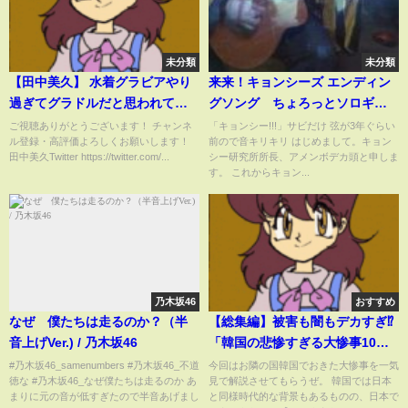
未分類
未分類
【田中美久】 水着グラビアやり
来来！キョンシーズ エンディン
過ぎてグラドルだと思われてる
グソング ちょろっとソロギタ
【HKT48】
ーアレンジ
ご視聴ありがとうございます！ チャンネ
「キョンシー!!!」サビだけ 弦が3年ぐらい
ル登録・高評価よろしくお願いします！
前ので音キリキリ はじめまして。キョン
田中美久Twitter https://twitter.com/...
シー研究所所長、アメンボデカ頭と申しま
す。 これからキョン...
乃木坂46
おすすめ
なぜ 僕たちは走るのか？（半
【総集編】被害も闇もデカすぎ⁉
音上げVer.) / 乃木坂46
「韓国の悲惨すぎる大惨事10
選」
#乃木坂46_samenumbers #乃木坂46_不道
今回はお隣の国韓国でおきた大惨事を一気
徳な #乃木坂46_なぜ僕たちは走るのか あ
見で解説させてもらうぜ。 韓国では日本
まりに元の音が低すぎたので半音あげまし
と同様時代的な背景もあるものの、日本で