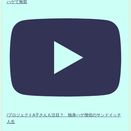
ハゲて無双
/プロジェクトA子さんも注目？ 独身ハゲ僧侶のサンドイッチ
人生