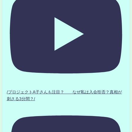
/プロジェクトA子さんも注目？ なぜ私は入会拒否？真相が
刺さる3分間？/