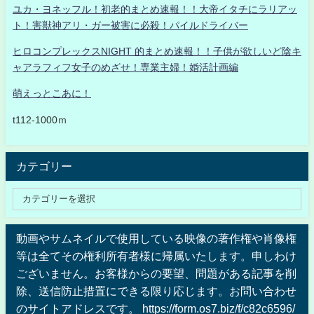
ユカ・ヨネッフル！初老的まとめ速報！！大帝イタチにラリアッ
ト！害獣神アリ・ガー被害に必殺！パイルドライバー
ヒロコンプレックスNIGHT 的まとめ速報！！子供が欲しいど陰キ
ャアラフィフ女子のめざせ！専業主婦！婚活計画編
萌えっとこあに！
t112-1000ｍ
カテゴリー
動画やサムネイルで使用している映像の著作権や肖像権
等は全てその権利所有者様に帰属いたします。申しわけ
ございません。お客様からの要望、問題がある記事を削
除、送信防止措置にできる限り応じます。お問い合わせ
のサイトアドレスです。 https://form.os7.biz/f/c82c6596/