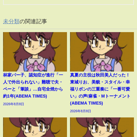
未分類
の関連記事
林家パー子、認知症が進行「一
真夏の主役は秋田美人だった！
人で外出られない」難聴で夫・
東城りお、美貌・スタイル・幸
ペーと「筆談」…自宅全焼から
福リボンの三重奏に「一番可愛
約1年(ABEMA TIMES)
い」の声/麻雀・Mトーナメント
(ABEMA TIMES)
2026年8月8日
2026年8月8日