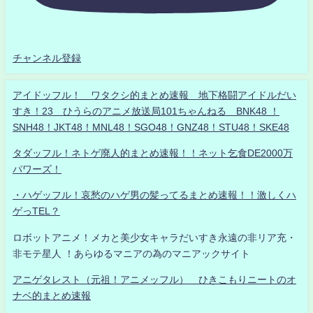
チャンネル登録
アイドッフル！ ワタクシ的まとめ速報 地下格闘アイドルだい
すき！23 ひうらのアニメ放送局101ちゃんねる BNK48 ！
SNH48！JKT48！MNL48！SGO48！GNZ48！STU48！SKE48
タダッフル！ネトゲ廃人的まとめ速報！！ネット乞食DE2000万
パワーズ！
・ハゲッフル！哀愁のハゲ男の髪ってるまとめ速報！！激しくハ
ゲっTEL？
ロボットアニメ！メカと美少女キャラだいすき永遠の非リア充・
非モテ星人 ！あらゆるマニアの為のマニアックサイト
アニゲタレスト（元祖！アニメッフル） ひきこもりニートのオ
ナベ的まとめ速報