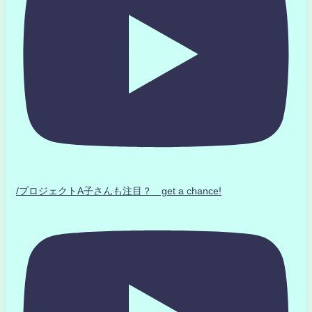
/プロジェクトA子さんも注目？ get a chance!