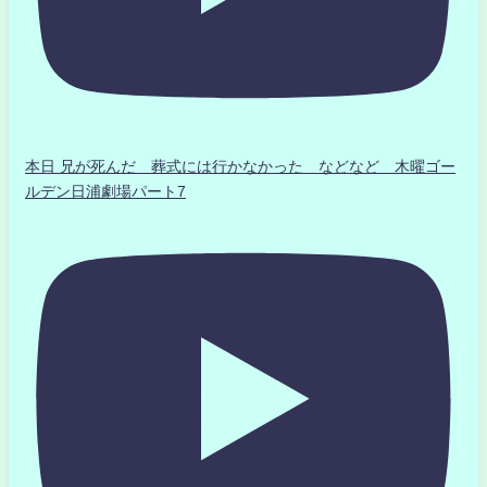
本日 兄が死んだ 葬式には行かなかった などなど 木曜ゴー
ルデン日浦劇場パート7