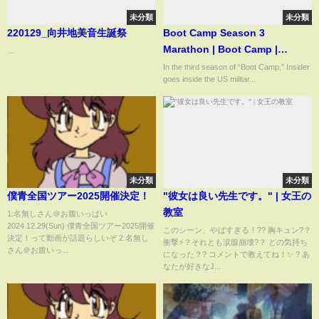
未分類
未分類
220129_向井地美音生誕祭
Boot Camp Season 3
Marathon | Boot Camp |
...
Business Insider
In the third season of “Boot Camp,” Insider
goes inside the US militar...
未分類
未分類
僕青全国ツアー2025開催決定！
"彼女は良い先生です。" | 女王の
教室
1:名無しさん＠お腹いっぱい
2024.12.29(Sun) 僕青全国ツアー2025開催
このシーン、やばすぎる！?? 胸キュン?？
決定！って動画が話題らしいぞ 2:名無し
衝撃⚡？それとも涙腺崩壊?？ どの気持ち
さん＠お腹いっ...
になった？? コメントで教えてね！✨ ? あ
なたが好きなJ...