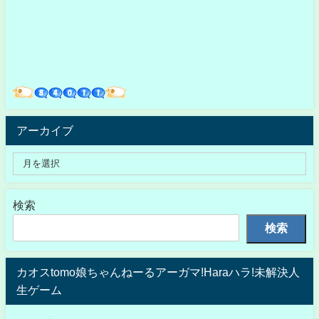
アーカイブ
検索
検索
カオスtomo娘ちゃんねーるアーガマ!Haraハラ!未解決人
生ゲーム