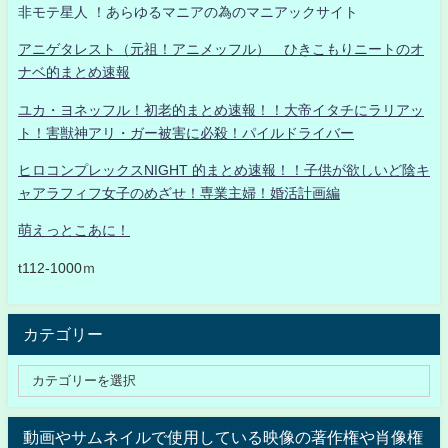
非モテ星人 ！あらゆるマニアの為のマニアックサイト
アニゲタレスト（元祖！アニメッフル） ひきこもりニートのオ
ナベ的まとめ速報
ユカ・ヨネッフル！初老的まとめ速報！！大帝イタチにラリアッ
ト！害獣神アリ・ガー被害に必殺！パイルドライバー
ヒロコンプレックスNIGHT 的まとめ速報！！子供が欲しいど陰キ
ャアラフィフ女子のめざせ！専業主婦！婚活計画編
萌えっとこあに！
t112-1000ｍ
カテゴリー
動画やサムネイルで使用している映像の著作権や肖像権