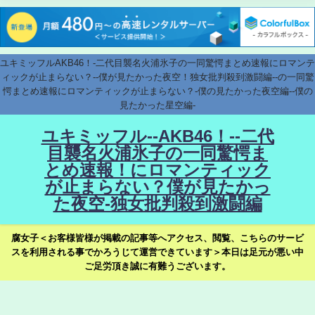
ユキミッフルAKB46！-二代目襲名火浦氷子の一同驚愕まとめ速報にロマンテ
ィックが止まらない？--僕が見たかった夜空！独女批判殺到激闘編--の一同驚
愕まとめ速報にロマンティックが止まらない？-僕の見たかった夜空編--僕の
見たかった星空編-
ユキミッフル--AKB46！--二代
目襲名火浦氷子の一同驚愕ま
とめ速報！にロマンティック
が止まらない？僕が見たかっ
た夜空-独女批判殺到激闘編
腐女子＜お客様皆様が掲載の記事等へアクセス、閲覧、こちらのサービ
スを利用される事でかろうじて運営できています＞本日は足元が悪い中
ご足労頂き誠に有難うございます。