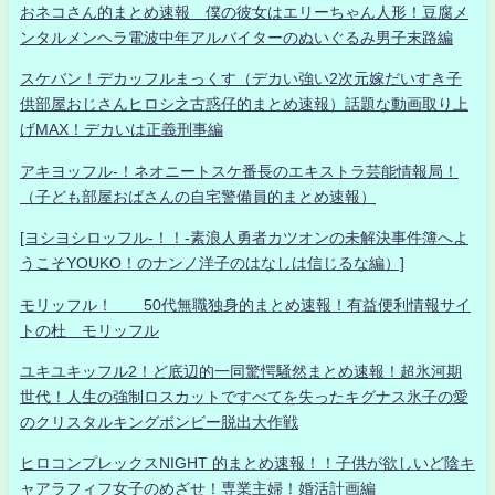
おネコさん的まとめ速報 僕の彼女はエリーちゃん人形！豆腐メ
ンタルメンヘラ電波中年アルバイターのぬいぐるみ男子末路編
スケバン！デカッフルまっくす（デカい強い2次元嫁だいすき子
供部屋おじさんヒロシ之古惑仔的まとめ速報）話題な動画取り上
げMAX！デカいは正義刑事編
アキヨッフル-！ネオニートスケ番長のエキストラ芸能情報局！
（子ども部屋おばさんの自宅警備員的まとめ速報）
[ヨシヨシロッフル-！！-素浪人勇者カツオンの未解決事件簿へよ
うこそYOUKO！のナンノ洋子のはなしは信じるな編）]
モリッフル！ 50代無職独身的まとめ速報！有益便利情報サイ
トの杜 モリッフル
ユキユキッフル2！ど底辺的一同驚愕騒然まとめ速報！超氷河期
世代！人生の強制ロスカットですべてを失ったキグナス氷子の愛
のクリスタルキングボンビー脱出大作戦
ヒロコンプレックスNIGHT 的まとめ速報！！子供が欲しいど陰キ
ャアラフィフ女子のめざせ！専業主婦！婚活計画編