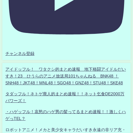
チャンネル登録
アイドッフル！ ワタクシ的まとめ速報 地下格闘アイドルだい
すき！23 ひうらのアニメ放送局101ちゃんねる BNK48 ！
SNH48！JKT48！MNL48！SGO48！GNZ48！STU48！SKE48
タダッフル！ネトゲ廃人的まとめ速報！！ネット乞食DE2000万
パワーズ！
・ハゲッフル！哀愁のハゲ男の髪ってるまとめ速報！！激しくハ
ゲっTEL？
ロボットアニメ！メカと美少女キャラだいすき永遠の非リア充・