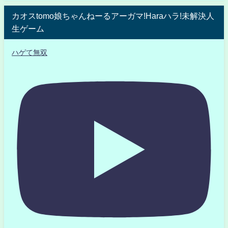
カオスtomo娘ちゃんねーるアーガマ!Haraハラ!未解決人
生ゲーム
ハゲて無双