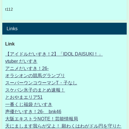
t112
Links
Link
【アイドルだいすき！2】「IDOL DAISUKI！」
vtuber だいすき
アニメだいすき！26-
オラシオンの競馬グランプリ
スーパーウンコウーマンT・子なし
スケバン氷子のまとめ速報！
とおやまエリア51
一番くじ福袋 だいすき
声優だいすき！26- bnk46
大阪エキストラNOTE！芸能情報局
天にまします我らが父よ！ 願わくはわがドル円を守りた