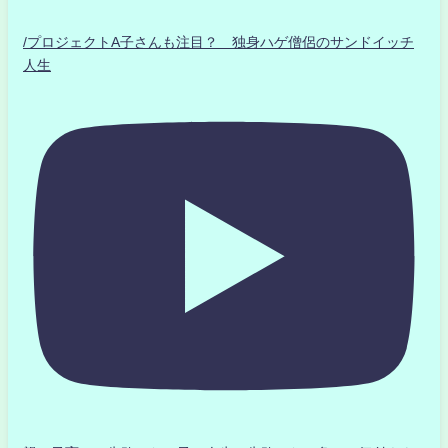
/プロジェクトA子さんも注目？ 独身ハゲ僧侶のサンドイッチ
人生