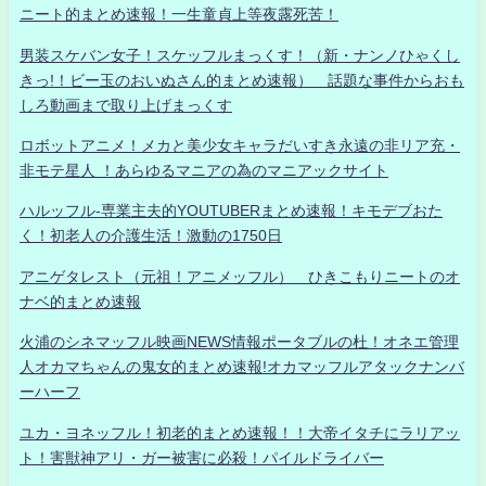
ニート的まとめ速報！一生童貞上等夜露死苦！
男装スケバン女子！スケッフルまっくす！（新・ナンノひゃくし
きっ!！ビー玉のおいぬさん的まとめ速報） 話題な事件からおも
しろ動画まで取り上げまっくす
ロボットアニメ！メカと美少女キャラだいすき永遠の非リア充・
非モテ星人 ！あらゆるマニアの為のマニアックサイト
ハルッフル-専業主夫的YOUTUBERまとめ速報！キモデブおた
く！初老人の介護生活！激動の1750日
アニゲタレスト（元祖！アニメッフル） ひきこもりニートのオ
ナベ的まとめ速報
火浦のシネマッフル映画NEWS情報ポータブルの杜！オネエ管理
人オカマちゃんの鬼女的まとめ速報!オカマッフルアタックナンバ
ーハーフ
ユカ・ヨネッフル！初老的まとめ速報！！大帝イタチにラリアッ
ト！害獣神アリ・ガー被害に必殺！パイルドライバー