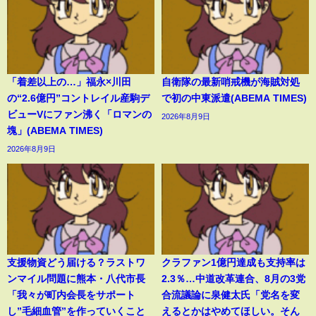
「着差以上の…」福永×川田
自衛隊の最新哨戒機が海賊対処
の“2.6億円”コントレイル産駒デ
で初の中東派遣(ABEMA TIMES)
ビューVにファン沸く「ロマンの
2026年8月9日
塊」(ABEMA TIMES)
2026年8月9日
支援物資どう届ける？ラストワ
クラファン1億円達成も支持率は
ンマイル問題に熊本・八代市長
2.3％…中道改革連合、8月の3党
「我々が町内会長をサポート
合流議論に泉健太氏「党名を変
し”毛細血管”を作っていくこと
えるとかはやめてほしい。そん