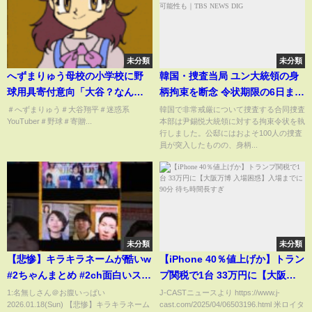
未分類
未分類
へずまりゅう母校の小学校に野
韓国・捜査当局 ユン大統領の身
球用具寄付意向「大谷？なんや
柄拘束を断念 令状期限の6日まで
それ」
に改めて執行に乗り出す可能性
＃へずまりゅう＃大谷翔平＃迷惑系
韓国で非常戒厳について捜査する合同捜査
YouTuber＃野球＃寄贈...
本部は尹錫悦大統領に対する拘束令状を執
も｜TBS NEWS DIG
行しました。公邸にはおよそ100人の捜査
員が突入したものの、身柄...
未分類
未分類
【悲惨】キラキラネームが酷いw
【iPhone 40％値上げか】トラン
#2ちゃんまとめ​ #2ch面白いスレ​
プ関税で1台 33万円に【大阪万
#5ch #2ch #大喜利
博 入場困惑】入場までに90分 待
1:名無しさん＠お腹いっぱい
J‐CASTニュースより https://www.j-
2026.01.18(Sun) 【悲惨】キラキラネーム
cast.com/2025/04/06503196.html 米ロイタ
ち時間長すぎ