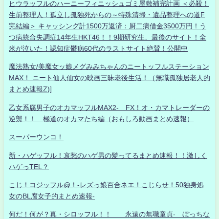
ヒウラッフルのハーニーフィニッシュゴミ屋敷補完計画 ＜必殺！
生前整理人！孤立し孤独死からの～特殊清掃・遺品整理への道F
完結編＞ キャッシング計1500万返済：厨二病借金3500万円！う
つ病統合失調症14年生HKT46！！9期研究生、最後のサイト！全
米が泣いた！認知症鬱病60代のラストサイト絶賛！公開中
魔法熟女/美魔女ッ娘メグみみちゃんのニートッフルステーション
MAX！ ニート仙人仙女の映画三昧老後生活！（無職孤独居老人的
まとめ速報Z)]
乙女系腐男子のオカマッフルMAX2- FX！オ・カマトレーダーの
逆襲！！ 極道のオカマたち編（おもしろ動画まとめ速報）
スーパーウンコ！
新・ハゲッフル！哀愁のハゲ男の髪ってるまとめ速報！！激しく
ハゲっTEL？
こじ！コジッフル@！-レズっ娘百合ネエ！こじらせ！50独身処
女のBL腐女子的まとめ速報-
何だ！何が？真・シロッフル！！ 永遠の無職童貞- ぼっちな