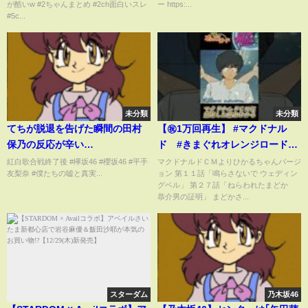
が酷いw #2ちゃんまとめ​ #2ch面白いスレ​
ー https:...
#5c...
未分類
未分類
てちが脱退を告げた瞬間の田村
【㊗️1万回再生】 #マクドナル
保乃の反応が辛い…
ド #きまぐれオレンジロード
コラボＣＭ 檜山ひかる登場シ
紅白歌合戦終了後 #欅坂46 #櫻坂46 #平手
マクドナルドＣＭよりひかるちゃんバージ
友梨奈 #僕たちの嘘と真実...
ョン 第１１話「鳴らさないで ウェディン
ーン #檜山ひかる #ビッグマ
グベル」 第２７話「ねらわれたまどか
ック #オレンジロード
恭介男の証明」 まどかさ...
スターダム
乃木坂46