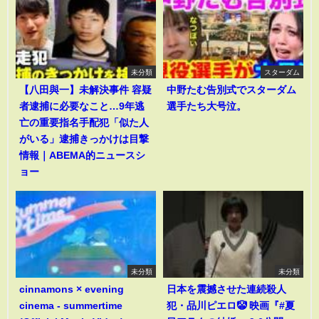
未分類
スターダム
【八田與一】未解決事件 容疑
中野たむ告別式でスターダム
者逮捕に必要なこと…9年逃
選手たち大号泣。
亡の重要指名手配犯「似た人
がいる」逮捕きっかけは目撃
情報｜ABEMA的ニュースシ
ョー
未分類
未分類
cinnamons × evening
日本を震撼させた連続殺人
cinema - summertime
犯・品川ピエロ🤡 映画『#夏