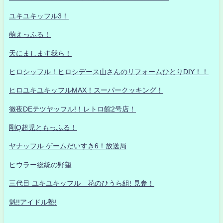
ユキユキッフル3！
萌えっふる！
天にまします我ら！
ヒロシッフル！ヒロシデース山さんのリフォームひとりDIY！！
ヒロユキユキッフルMAX！スーパークッキング！
徹夜DEテツヤッフル!！レトロ館2号店！
剛Q超児ともっふる！
ヤナッフル ゲームだいすき6！放送局
ヒウラー総統の野望
三代目 ユキユキッフル 花のひうら組! 見参！
魁!!アイドル塾!