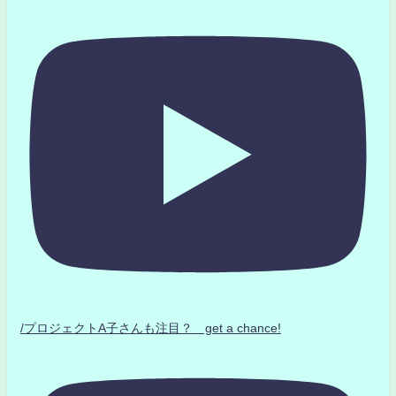
/プロジェクトA子さんも注目？ get a chance!