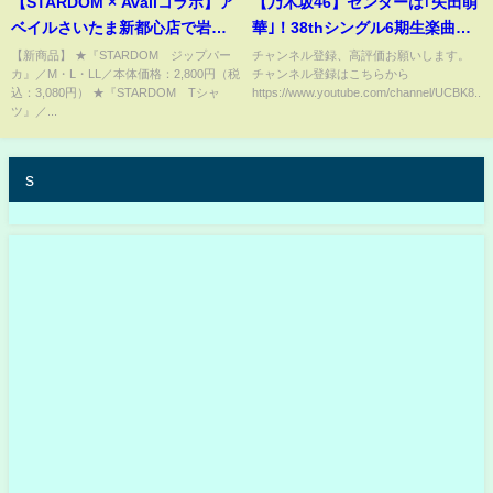
【STARDOM × Availコラボ】ア
【乃木坂46】センターは｢矢田萌
ベイルさいたま新都心店で岩谷
華｣！38thシングル6期生楽曲
麻優＆飯田沙耶が本気のお買い
『タイムリミット片想い』曲と
【新商品】 ★『STARDOM ジップパー
チャンネル登録、高評価お願いします。
カ』／M・L・LL／本体価格：2,800円（税
チャンネル登録はこちらから
物!?【12/29(木)新発売】
MVの率直な感想を語る！
込：3,080円） ★『STARDOM Tシャ
https://www.youtube.com/channel/UCBK8...
ツ』／...
s