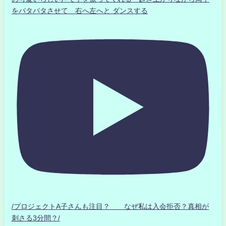
をパタパタさせて 右へ左へと ダンスする
/プロジェクトA子さんも注目？ なぜ私は入会拒否？真相が
刺さる3分間？/