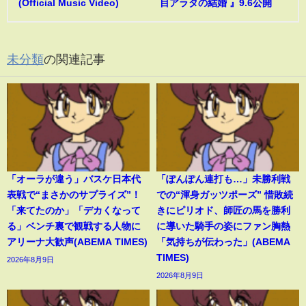
(Official Music Video)
目アラタの結婚 』9.6公開
未分類
の関連記事
「オーラが違う」バスケ日本代
「ぽんぽん連打も…」未勝利戦
表戦で“まさかのサプライズ”！
での“渾身ガッツポーズ” 惜敗続
「来てたのか」「デカくなって
きにピリオド、師匠の馬を勝利
る」ベンチ裏で観戦する人物に
に導いた騎手の姿にファン胸熱
アリーナ大歓声(ABEMA TIMES)
「気持ちが伝わった」(ABEMA
TIMES)
2026年8月9日
2026年8月9日