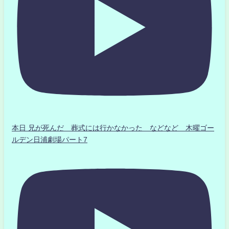
本日 兄が死んだ 葬式には行かなかった などなど 木曜ゴー
ルデン日浦劇場パート7