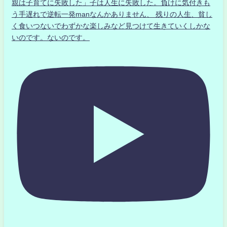
親は子育てに失敗した」子は人生に失敗した。負けに気付きも
う手遅れで逆転一発manなんかありません、 残りの人生、貧し
く食いつないでわずかな楽しみなど見つけて生きていくしかな
いのです。ないのです。