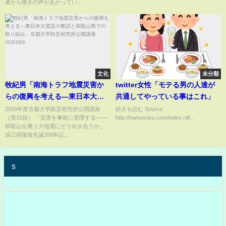
者から嘆きの声があがってい...
文化
未分類
牧紀男「南海トラフ地震災害か
twitter女性「モテる男の人達が
らの復興を考える―東日本大震
共通してやっている事はこれ」
災の教訓と和歌山県での取り組
2020年度京都大学防災研究所公開講座
続きを読む Source:
［第31回］ 「災害を事前に管理する――
http://hamusoku.com/index.rdf...
み」京都大学防災研究所公開講
和歌山を襲う大地震にどう向き合うか」
座20201005
浜口梧陵翁生誕200年記...
s