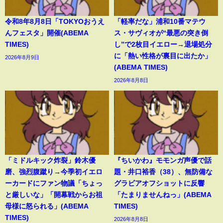
令和8年8月8日「TOKYOおうえ
「軽率だな」浦和10番マテウ
んフェスタ」開催(ABEMA
ス・サヴィオが“最悪の突き倒
TIMES)
し”で2枚目イエロー→退場処分
に「熱い性格が裏目に出たか」
2026年8月9日
(ABEMA TIMES)
2026年8月8日
「ミドルキック炸裂」鈴木優
『ちいかわ』モモンガ声優で話
磨、強烈腹蹴り→今季初イエロ
題・井口裕香（38）、無防備な
ーカードにファン物議「ちょっ
グラビアオフショットに反響
と厳しいな」「開幕戦からお祖
「たまりませんねっ」(ABEMA
母様に怒られる」(ABEMA
TIMES)
TIMES)
2026年8月8日