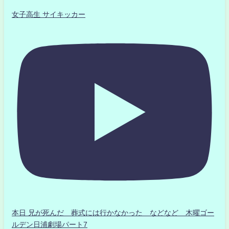
女子高生 サイキッカー
本日 兄が死んだ 葬式には行かなかった などなど 木曜ゴー
ルデン日浦劇場パート7