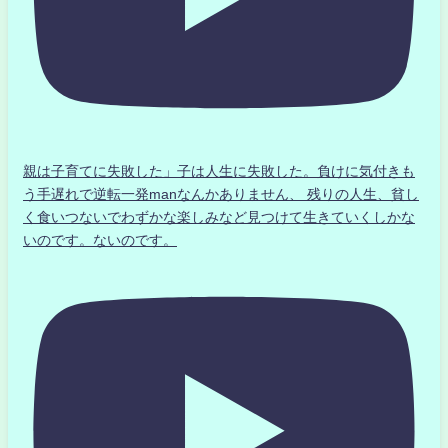
親は子育てに失敗した」子は人生に失敗した。負けに気付きも
う手遅れで逆転一発manなんかありません、 残りの人生、貧し
く食いつないでわずかな楽しみなど見つけて生きていくしかな
いのです。ないのです。