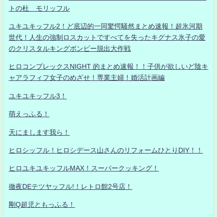
トの杜 モリッフル
ユキユキッフル2！ど底辺的一同驚愕騒然まとめ速報！超氷河期
世代！人生の強制ロスカットですべてを失ったキグナス氷子の愛
のクリスタルキングボンビー脱出大作戦
ヒロコンプレックスNIGHT 的まとめ速報！！子供が欲しいど陰キ
ャアラフィフ女子のめざせ！専業主婦！婚活計画編
ユキユキッフル3！
萌えっふる！
天にまします我ら！
ヒロシッフル！ヒロシデース山さんのリフォームひとりDIY！！
ヒロユキユキッフルMAX！スーパークッキング！
徹夜DEテツヤッフル!！レトロ館2号店！
剛Q超児ともっふる！