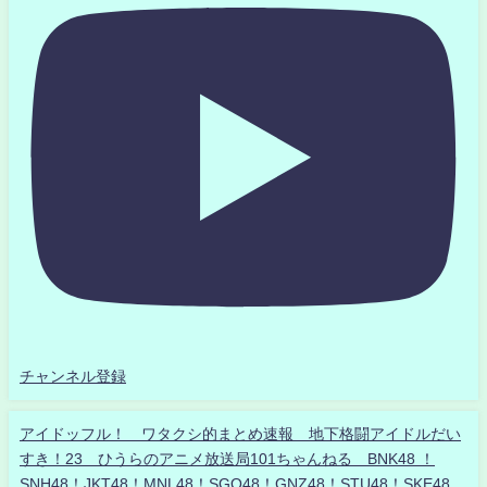
チャンネル登録
アイドッフル！ ワタクシ的まとめ速報 地下格闘アイドルだい
すき！23 ひうらのアニメ放送局101ちゃんねる BNK48 ！
SNH48！JKT48！MNL48！SGO48！GNZ48！STU48！SKE48