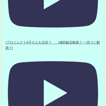
/プロジェクトA子さんも注目？ /感想戯言動画？.一息つく動
画？/