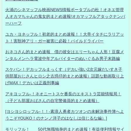
火浦のシネマッフル映画NEWS情報ポータブルの杜！オネエ管理
人オカマちゃんの鬼女的まとめ速報!オカマッフルアタックナンバ
ーハーフ
ユカ・ヨネッフル！初老的まとめ速報！！大帝イタチにラリアッ
ト！害獣神アリ・ガー被害に必殺！パイルドライバー
おネコさん的まとめ速報 僕の彼女はエリーちゃん人形！豆腐メ
ンタルメンヘラ電波中年アルバイターのぬいぐるみ男子末路編
スケバン！デカッフルまっくす（デカい強い2次元嫁だいすき子
供部屋おじさんヒロシ之古惑仔的まとめ速報）話題な動画取り上
げMAX！デカいは正義刑事編
アキヨッフル-！ネオニートスケ番長のエキストラ芸能情報局！
（子ども部屋おばさんの自宅警備員的まとめ速報）
[ヨシヨシロッフル-！！-素浪人勇者カツオンの未解決事件簿へよ
うこそYOUKO！のナンノ洋子のはなしは信じるな編）]
モリッフル！ 50代無職独身的まとめ速報！有益便利情報サイ