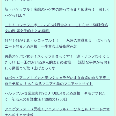
新・ハゲッフル！哀愁のハゲ男の髪ってるまとめ速報！！激しく
ハゲっTEL？
こじ！コジッフル@！-レズっ娘百合ネエ！こじらせ！50独身処
女のBL腐女子的まとめ速報-
何だ！何が？真・シロッフル！！ 永遠の無職童貞- ぼっちな
ニート的まとめ速報！一生童貞上等夜露死苦！
男装スケバン女子！スケッフルまっくす！（新・ナンノひゃくし
きっ!！ビー玉のおいぬさん的まとめ速報） 話題な事件からおも
しろ動画まで取り上げまっくす
ロボットアニメ！メカと美少女キャラだいすき永遠の非リア充・
非モテ星人 ！あらゆるマニアの為のマニアックサイト
ハルッフル-専業主夫的YOUTUBERまとめ速報！キモデブおた
く！初老人の介護生活！激動の1750日
アニゲタレスト（元祖！アニメッフル） ひきこもりニートのオ
ナベ的まとめ速報