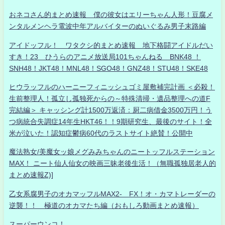
おネコさん的まとめ速報 僕の彼女はエリーちゃん人形！豆腐メ
ンタルメンヘラ電波中年アルバイターのぬいぐるみ男子末路編
アイドッフル！ ワタクシ的まとめ速報 地下格闘アイドルだい
すき！23 ひうらのアニメ放送局101ちゃんねる BNK48 ！
SNH48！JKT48！MNL48！SGO48！GNZ48！STU48！SKE48
ヒウラッフルのハーニーフィニッシュゴミ屋敷補完計画 ＜必殺！
生前整理人！孤立し孤独死からの～特殊清掃・遺品整理への道F
完結編＞ キャッシング計1500万返済：厨二病借金3500万円！う
つ病統合失調症14年生HKT46！！9期研究生、最後のサイト！全
米が泣いた！認知症鬱病60代のラストサイト絶賛！公開中
魔法熟女/美魔女ッ娘メグみみちゃんのニートッフルステーション
MAX！ ニート仙人仙女の映画三昧老後生活！（無職孤独居老人的
まとめ速報Z)]
乙女系腐男子のオカマッフルMAX2- FX！オ・カマトレーダーの
逆襲！！ 極道のオカマたち編（おもしろ動画まとめ速報）
スーパーウンコ！