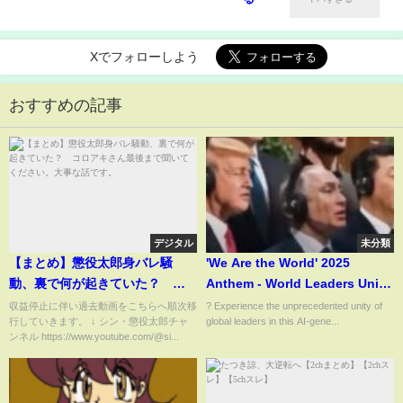
Xでフォローしよう
おすすめの記事
デジタル
未分類
【まとめ】懲役太郎身バレ騒
'We Are the World' 2025
動、裏で何が起きていた？ コ
Anthem - World Leaders Unite
ロアキさん最後まで聞いてくだ
in AI-Generated Song
収益停止に伴い過去動画をこちらへ順次移
? Experience the unprecedented unity of
行していきます。 ↓ シン・懲役太郎チャ
global leaders in this AI-gene...
さい。大事な話です。
ンネル https://www.youtube.com/@si...