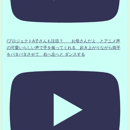
/プロジェクトA子さんも注目？ お母さんだよ とアニメ声
の可愛いらしい声で手を振ってくれる 起き上がりながら両手
をパタパタさせて 右へ左へと ダンスする