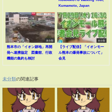
Kumamoto, Japan
未分類
未分類
熊本市の「イオン跡地」再開
【ライブ配信】「イオンモー
発へ連携協定 図書館、行政
ル熊本の爆発事故について」
機能の集約も検討
会見
未分類
の関連記事