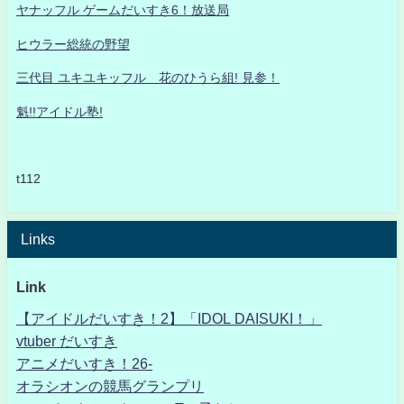
ヤナッフル ゲームだいすき6！放送局
ヒウラー総統の野望
三代目 ユキユキッフル 花のひうら組! 見参！
魁!!アイドル塾!
t112
Links
Link
【アイドルだいすき！2】「IDOL DAISUKI！」
vtuber だいすき
アニメだいすき！26-
オラシオンの競馬グランプリ