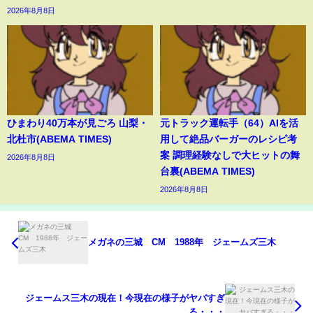
2026年8月8日
ひまわり40万本が見ごろ 山梨・
元トラック運転手（64）AIを活
北杜市(ABEMA TIMES)
用して絶品バーガーのレシピ考
案 調理経験なしで大ヒットの舞
2026年8月8日
台裏(ABEMA TIMES)
2026年8月8日
メガネの三城 CM 1988年 ジェームズ三木
ジェームス三木の現在！今現在の様子がヤバすぎ
る・・・