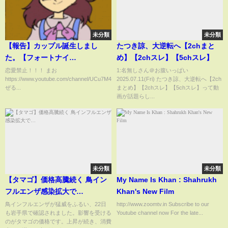
未分類
未分類
【報告】カップル誕生しまし
たつき諒、大逆転へ【2chまと
た。【フォートナイ
め】【2chスレ】【5chスレ】
ト/Fortnite】
恋愛禁止！！！ まお
1:名無しさん＠お腹いっぱい
https://www.youtube.com/channel/UCu7M4G63TvxoDJbX5woNELg
2025.07.11(Fri) たつき諒、大逆転へ【2ch
ぜる...
まとめ】【2chスレ】【5chスレ】って動
画が話題らし...
未分類
未分類
【タマゴ】価格高騰続く 鳥イン
My Name Is Khan : Shahrukh
フルエンザ感染拡大で…
Khan's New Film
鳥インフルエンザが猛威をふるい、22日
http://www.zoomtv.in Subscribe to our
も岩手県で確認されました。影響を受ける
Youtube channel now For the late...
のがタマゴの価格です。上昇が続き、消費