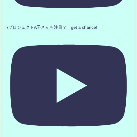
/プロジェクトA子さんも注目？ get a chance!