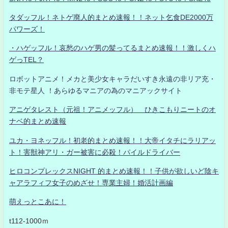
タダッフル！ネトゲ廃人的まとめ速報！！ネット乞食DE2000万
パワーズ！
・ハゲッフル！哀愁のハゲ男の髪ってるまとめ速報！！激しくハ
ゲっTEL？
ロボットアニメ！メカと美少女キャラだいすき永遠の非リア充・
非モテ星人 ！あらゆるマニアの為のマニアックサイト
アニゲタレスト（元祖！アニメッフル） ひきこもりニートのオ
ナベ的まとめ速報
ユカ・ヨネッフル！初老的まとめ速報！！大帝イタチにラリアッ
ト！害獣神アリ・ガー被害に必殺！パイルドライバー
ヒロコンプレックスNIGHT 的まとめ速報！！子供が欲しいど陰キ
ャアラフィフ女子のめざせ！専業主婦！婚活計画編
萌えっとこあに！
t112-1000ｍ