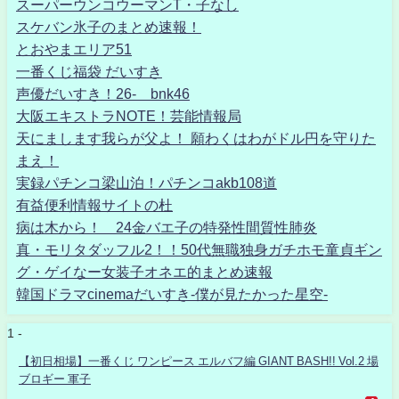
スーパーウンコウーマンT・子なし
スケバン氷子のまとめ速報！
とおやまエリア51
一番くじ福袋 だいすき
声優だいすき！26- bnk46
大阪エキストラNOTE！芸能情報局
天にまします我らが父よ！ 願わくはわがドル円を守りた
まえ！
実録パチンコ梁山泊！パチンコakb108道
有益便利情報サイトの杜
病は木から！ 24金バエ子の特発性間質性肺炎
真・モリタダッフル2！！50代無職独身ガチホモ童貞ギン
グ・ゲイなー女装子オネエ的まとめ速報
韓国ドラマcinemaだいすき-僕が見たかった星空-
1 -
【初日相場】一番くじ ワンピース エルバフ編 GIANT BASH!! Vol.2 場
ブロギー 軍子