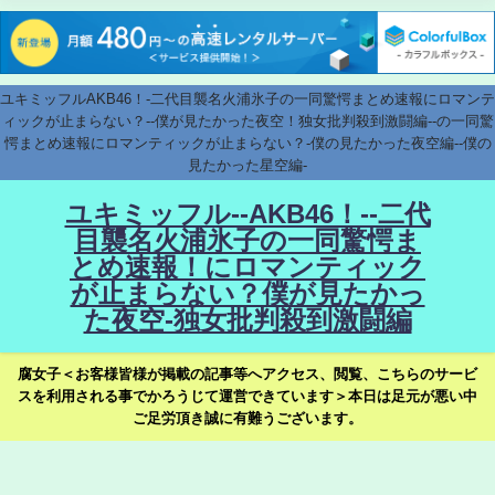
ユキミッフルAKB46！-二代目襲名火浦氷子の一同驚愕まとめ速報にロマンテ
ィックが止まらない？--僕が見たかった夜空！独女批判殺到激闘編--の一同驚
愕まとめ速報にロマンティックが止まらない？-僕の見たかった夜空編--僕の
見たかった星空編-
ユキミッフル--AKB46！--二代
目襲名火浦氷子の一同驚愕ま
とめ速報！にロマンティック
が止まらない？僕が見たかっ
た夜空-独女批判殺到激闘編
腐女子＜お客様皆様が掲載の記事等へアクセス、閲覧、こちらのサービ
スを利用される事でかろうじて運営できています＞本日は足元が悪い中
ご足労頂き誠に有難うございます。