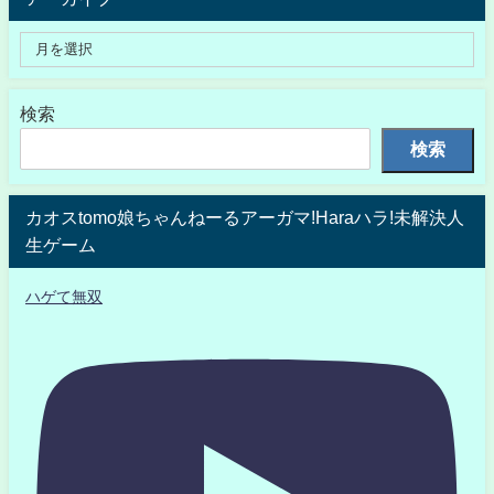
検索
検索
カオスtomo娘ちゃんねーるアーガマ!Haraハラ!未解決人
生ゲーム
ハゲて無双