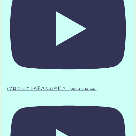
/プロジェクトA子さんも注目？ get a chance!