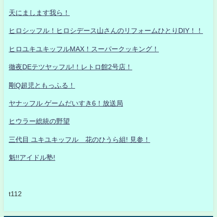
天にまします我ら！
ヒロシッフル！ヒロシデース山さんのリフォームひとりDIY！！
ヒロユキユキッフルMAX！スーパークッキング！
徹夜DEテツヤッフル!！レトロ館2号店！
剛Q超児ともっふる！
ヤナッフル ゲームだいすき6！放送局
ヒウラー総統の野望
三代目 ユキユキッフル 花のひうら組! 見参！
魁!!アイドル塾!
t112