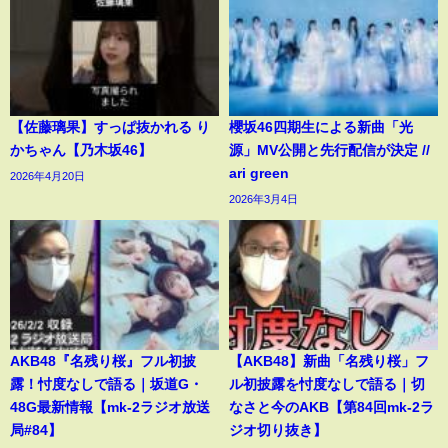
【佐藤璃果】すっぱ抜かれる り
櫻坂46四期生による新曲「光
かちゃん【乃木坂46】
源」MV公開と先行配信が決定 //
ari green
2026年4月20日
2026年3月4日
AKB48『名残り桜』フル初披
【AKB48】新曲「名残り桜」フ
露！忖度なしで語る｜坂道G・
ル初披露を忖度なしで語る｜切
48G最新情報【mk-2ラジオ放送
なさと今のAKB【第84回mk-2ラ
局#84】
ジオ切り抜き】