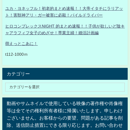
ユカ・ヨネッフル！初老的まとめ速報！！大帝イタチにラリアッ
ト！害獣神アリ・ガー被害に必殺！パイルドライバー
ヒロコンプレックスNIGHT 的まとめ速報！！子供が欲しいど陰キ
ャアラフィフ女子のめざせ！専業主婦！婚活計画編
萌えっとこあに！
t112-1000ｍ
カテゴリー
動画やサムネイルで使用している映像の著作権や肖像権
等は全てその権利所有者様に帰属いたします。申しわけ
ございません。お客様からの要望、問題がある記事を削
除、送信防止措置にできる限り応じます。お問い合わせ