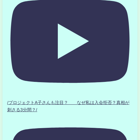
/プロジェクトA子さんも注目？ なぜ私は入会拒否？真相が
刺さる3分間？/