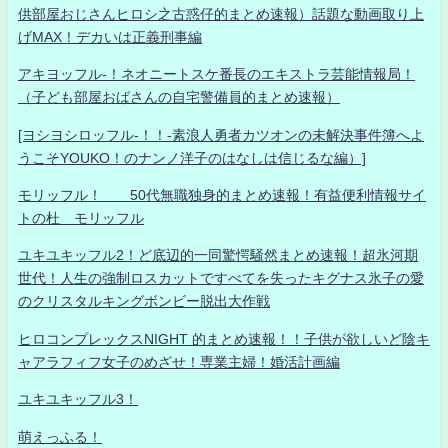
供部屋おじさんヒロシ之古惑仔的まとめ速報）話題な動画取り上
げMAX！デカいは正義刑事編
アキヨッフル-！ネオニートスケ番長のエキストラ芸能情報局！
（子ども部屋おばさんの自宅警備員的まとめ速報）
[ヨシヨシロッフル-！！-素浪人勇者カツオンの未解決事件簿へよ
うこそYOUKO！のナンノ洋子のはなしは信じるな編）]
モリッフル！ 50代無職独身的まとめ速報！有益便利情報サイ
トの杜 モリッフル
ユキユキッフル2！ど底辺的一同驚愕騒然まとめ速報！超氷河期
世代！人生の強制ロスカットですべてを失ったキグナス氷子の愛
のクリスタルキングボンビー脱出大作戦
ヒロコンプレックスNIGHT 的まとめ速報！！子供が欲しいど陰キ
ャアラフィフ女子のめざせ！専業主婦！婚活計画編
ユキユキッフル3！
萌えっふる！