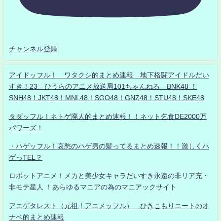
チャンネル登録
アイドッフル！ ワタクシ的まとめ速報 地下格闘アイドルだい
すき！23 ひうらのアニメ放送局101ちゃんねる BNK48 ！
SNH48！JKT48！MNL48！SGO48！GNZ48！STU48！SKE48
タダッフル！ネトゲ廃人的まとめ速報！！ネット乞食DE2000万
パワーズ！
・ハゲッフル！哀愁のハゲ男の髪ってるまとめ速報！！激しくハ
ゲっTEL？
ロボットアニメ！メカと美少女キャラだいすき永遠の非リア充・
非モテ星人 ！あらゆるマニアの為のマニアックサイト
アニゲタレスト（元祖！アニメッフル） ひきこもりニートのオ
ナベ的まとめ速報