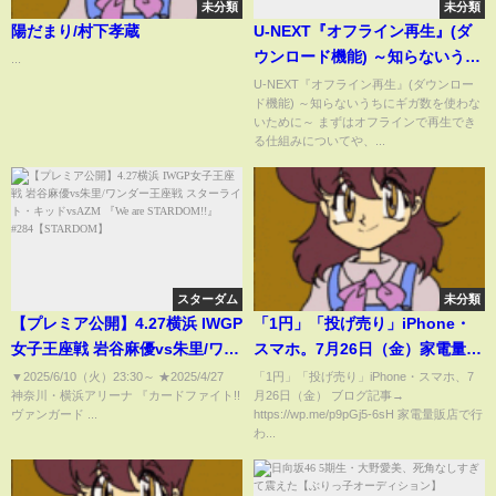
未分類
未分類
陽だまり/村下孝蔵
U-NEXT『オフライン再生』(ダ
ウンロード機能) ～知らないうち
...
にギガ数を使わないために～
U-NEXT『オフライン再生』(ダウンロー
ド機能) ～知らないうちにギガ数を使わな
いために～ まずはオフラインで再生でき
る仕組みについてや、...
スターダム
未分類
【プレミア公開】4.27横浜 IWGP
「1円」「投げ売り」iPhone・
女子王座戦 岩谷麻優vs朱里/ワン
スマホ。7月26日（金）家電量販
ダー王座戦 スターライト・キッ
店【ドコモ・au・ソフトバン
▼2025/6/10（火）23:30​​​​​​​​​​～ ★2025/4/27
「1円」「投げ売り」iPhone・スマホ、7
神奈川・横浜アリーナ 『カードファイト!!
月26日（金） ブログ記事→
ドvsAZM 『We are
ク】どう？iPhone15/14、
ヴァンガード ...
https://wp.me/p9pGj5-6sH 家電量販店で行
STARDOM!!』
Pixel8a。一括も少し。Redmi
わ...
#284【STARDOM】
Note 13 Pro 5Gなど