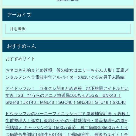
アーカイブ
おすすめ～ん
おすすめサイト
おネコさん的まとめ速報 僕の彼女はエリーちゃん人形！豆腐メ
ンタルメンヘラ電波中年アルバイターのぬいぐるみ男子末路編
アイドッフル！ ワタクシ的まとめ速報 地下格闘アイドルだい
すき！23 ひうらのアニメ放送局101ちゃんねる BNK48 ！
SNH48！JKT48！MNL48！SGO48！GNZ48！STU48！SKE48
ヒウラッフルのハーニーフィニッシュゴミ屋敷補完計画 ＜必殺！
生前整理人！孤立し孤独死からの～特殊清掃・遺品整理への道F
完結編＞ キャッシング計1500万返済：厨二病借金3500万円！う
つ病統合失調症14年生HKT46！！9期研究生、最後のサイト！全