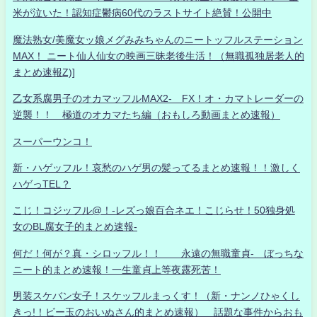
米が泣いた！認知症鬱病60代のラストサイト絶賛！公開中
魔法熟女/美魔女ッ娘メグみみちゃんのニートッフルステーション
MAX！ ニート仙人仙女の映画三昧老後生活！（無職孤独居老人的
まとめ速報Z)]
乙女系腐男子のオカマッフルMAX2- FX！オ・カマトレーダーの
逆襲！！ 極道のオカマたち編（おもしろ動画まとめ速報）
スーパーウンコ！
新・ハゲッフル！哀愁のハゲ男の髪ってるまとめ速報！！激しく
ハゲっTEL？
こじ！コジッフル@！-レズっ娘百合ネエ！こじらせ！50独身処
女のBL腐女子的まとめ速報-
何だ！何が？真・シロッフル！！ 永遠の無職童貞- ぼっちな
ニート的まとめ速報！一生童貞上等夜露死苦！
男装スケバン女子！スケッフルまっくす！（新・ナンノひゃくし
きっ!！ビー玉のおいぬさん的まとめ速報） 話題な事件からおも