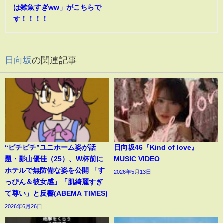
は雑魚すぎww」がこちらで
す！！！！
日向坂
の関連記事
“ピチピチ”ユニホーム姿が話
日向坂46『Kind of love』
題・影山優佳（25）、W杯前に
MUSIC VIDEO
ホテルで無防備な姿を公開 「す
2026年5月13日
っぴん＆彼女感」「肌綺麗すぎ
て尊い」と反響(ABEMA TIMES)
2026年6月26日