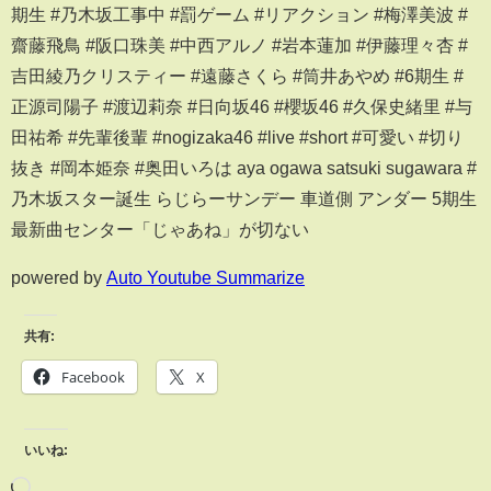
期生 #乃木坂工事中 #罰ゲーム #リアクション #梅澤美波 #
齋藤飛鳥 #阪口珠美 #中西アルノ #岩本蓮加 #伊藤理々杏 #
吉田綾乃クリスティー #遠藤さくら #筒井あやめ #6期生 #
正源司陽子 #渡辺莉奈 #日向坂46 #櫻坂46 #久保史緒里 #与
田祐希 #先輩後輩 #nogizaka46 #live #short #可愛い #切り
抜き #岡本姫奈 #奥田いろは aya ogawa satsuki sugawara #
乃木坂スター誕生 らじらーサンデー 車道側 アンダー 5期生
最新曲センター「じゃあね」が切ない
powered by
Auto Youtube Summarize
共有:
Facebook
X
いいね: