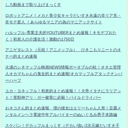
しろ動画まで取り上げまっくす
ロボットアニメ！メカと美少女キャラだいすき永遠の非リア充・
非モテ星人 ！あらゆるマニアの為のマニアックサイト
ハルッフル-専業主夫的YOUTUBERまとめ速報！キモデブおた
く！初老人の介護生活！激動の1750日
アニゲタレスト（元祖！アニメッフル） ひきこもりニートのオ
ナベ的まとめ速報
火浦のシネマッフル映画NEWS情報ポータブルの杜！オネエ管理
人オカマちゃんの鬼女的まとめ速報!オカマッフルアタックナンバ
ーハーフ
ユカ・ヨネッフル！初老的まとめ速報！！大帝イタチにラリアッ
ト！害獣神アリ・ガー被害に必殺！パイルドライバー
おネコさん的まとめ速報 僕の彼女はエリーちゃん人形！豆腐メ
ンタルメンヘラ電波中年アルバイターのぬいぐるみ男子末路編
スケバン！デカッフルまっくす（デカい強い2次元嫁だいすき子