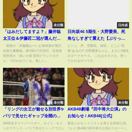
未分類
日向坂
「はみだしてますよ？」藤井聡
日向坂46 5期生・大野愛美、死
太王位＆伊藤匠二冠が選んだ極
角なしすぎて震えた【ぶりっ子
上“勝負メシ”が話題「見ただけ
オーディション】
将棋の「伊藤園お〜いお茶杯第67期王
ビジュ、声、雰囲気、表情… どこに“死
位戦七番勝負」第3局が7月29日、北海道
角”あるの!? 大野愛美ちゃん、まさに5期生
で美味いと分かる」「北海道食
登別市の「祝いの宿 登別グランドホテ
のダークホース。 これはオタク心、持っ
事美味すぎ最強説」(ABEMA
ル」で行われている。激しい...
てかれるやつです。 ...
TIMES)
未分類
未分類
「リングの女王が魅せる別世界✨
AKB48劇場『田中将大公演』の
パリで見せたギャップ全開の私
お知らせ / AKB48[公式]
服姿」 #カイリセイン #WWE #
WWE女子スーパースター、カイリ・セイ
著名人がセットリストを考える特別公演。
ンがフランス・パリで見せたシックでエレ
ついに第4弾の田中将大公演がスタートし
私服ショット