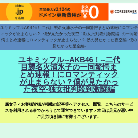
ユキミッフルAKB46！-二代目襲名火浦氷子の一同驚愕まとめ速報にロマンテ
ィックが止まらない？--僕が見たかった夜空！独女批判殺到激闘編--の一同驚
愕まとめ速報にロマンティックが止まらない？-僕の見たかった夜空編--僕の
見たかった星空編-
ユキミッフル--AKB46！--二代
目襲名火浦氷子の一同驚愕ま
とめ速報！にロマンティック
が止まらない？僕が見たかっ
た夜空-独女批判殺到激闘編
腐女子＜お客様皆様が掲載の記事等へアクセス、閲覧、こちらのサービ
スを利用される事でかろうじて運営できています＞本日は足元が悪い中
ご足労頂き誠に有難うございます。