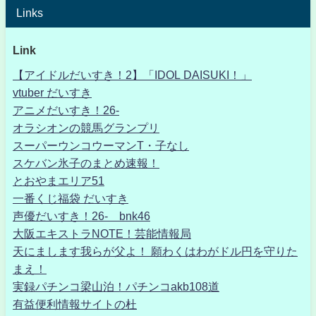
Links
Link
【アイドルだいすき！2】「IDOL DAISUKI！」
vtuber だいすき
アニメだいすき！26-
オラシオンの競馬グランプリ
スーパーウンコウーマンT・子なし
スケバン氷子のまとめ速報！
とおやまエリア51
一番くじ福袋 だいすき
声優だいすき！26- bnk46
大阪エキストラNOTE！芸能情報局
天にまします我らが父よ！ 願わくはわがドル円を守りた
まえ！
実録パチンコ梁山泊！パチンコakb108道
有益便利情報サイトの杜