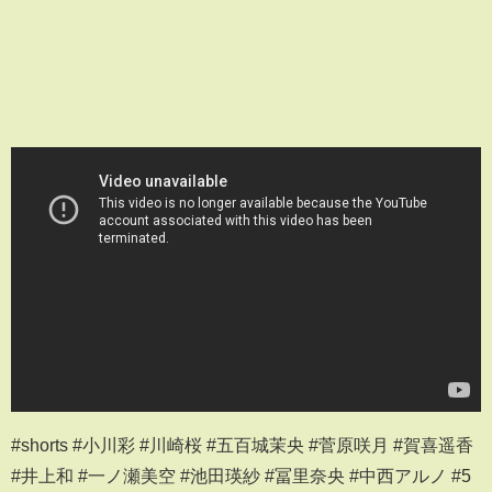
#shorts #小川彩 #川崎桜 #五百城茉央 #菅原咲月 #賀喜遥香
#井上和 #一ノ瀬美空 #池田瑛紗 #冨里奈央 #中西アルノ #5