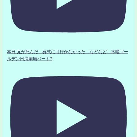
本日 兄が死んだ 葬式には行かなかった などなど 木曜ゴー
ルデン日浦劇場パート7