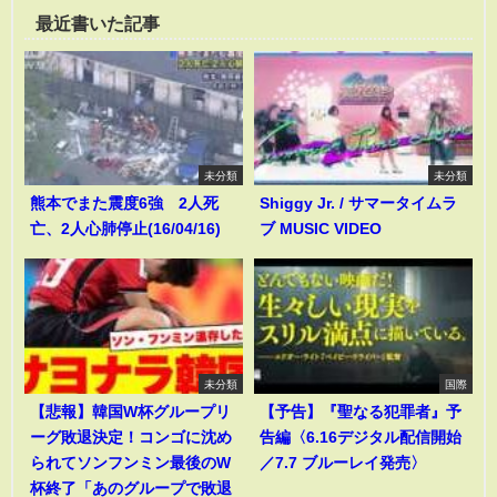
最近書いた記事
未分類
未分類
熊本でまた震度6強 2人死
Shiggy Jr. / サマータイムラ
亡、2人心肺停止(16/04/16)
ブ MUSIC VIDEO
未分類
国際
【悲報】韓国W杯グループリ
【予告】『聖なる犯罪者』予
ーグ敗退決定！コンゴに沈め
告編〈6.16デジタル配信開始
られてソンフンミン最後のW
／7.7 ブルーレイ発売〉
杯終了「あのグループで敗退