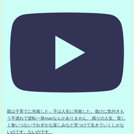
親は子育てに失敗した」子は人生に失敗した。負けに気付きも
う手遅れで逆転一発manなんかありません、 残りの人生、貧し
く食いつないでわずかな楽しみなど見つけて生きていくしかな
いのです。ないのです。