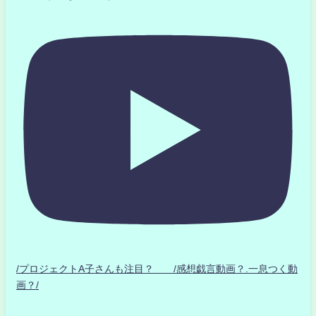
/プロジェクトA子さんも注目？ /感想戯言動画？.一息つく動
画？/