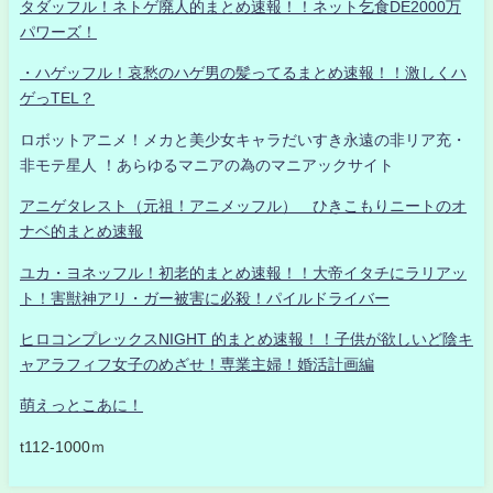
タダッフル！ネトゲ廃人的まとめ速報！！ネット乞食DE2000万
パワーズ！
・ハゲッフル！哀愁のハゲ男の髪ってるまとめ速報！！激しくハ
ゲっTEL？
ロボットアニメ！メカと美少女キャラだいすき永遠の非リア充・
非モテ星人 ！あらゆるマニアの為のマニアックサイト
アニゲタレスト（元祖！アニメッフル） ひきこもりニートのオ
ナベ的まとめ速報
ユカ・ヨネッフル！初老的まとめ速報！！大帝イタチにラリアッ
ト！害獣神アリ・ガー被害に必殺！パイルドライバー
ヒロコンプレックスNIGHT 的まとめ速報！！子供が欲しいど陰キ
ャアラフィフ女子のめざせ！専業主婦！婚活計画編
萌えっとこあに！
t112-1000ｍ