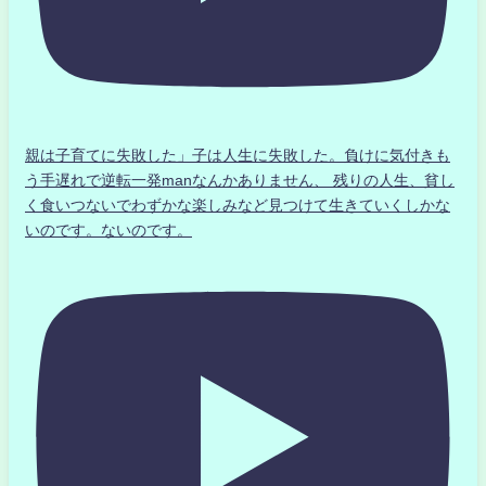
親は子育てに失敗した」子は人生に失敗した。負けに気付きも
う手遅れで逆転一発manなんかありません、 残りの人生、貧し
く食いつないでわずかな楽しみなど見つけて生きていくしかな
いのです。ないのです。