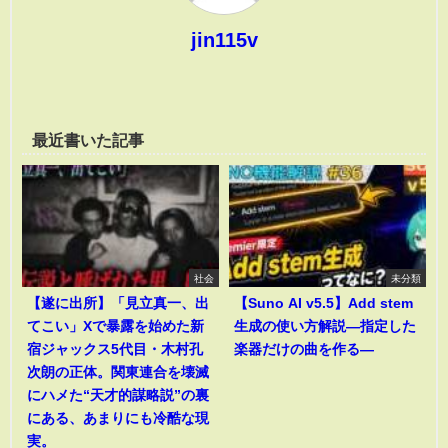
jin115v
最近書いた記事
社会
未分類
【遂に出所】「見立真一、出
【Suno AI v5.5】Add stem
てこい」Xで暴露を始めた新
生成の使い方解説―指定した
宿ジャックス5代目・木村孔
楽器だけの曲を作る―
次朗の正体。関東連合を壊滅
にハメた“天才的謀略説”の裏
にある、あまりにも冷酷な現
実。