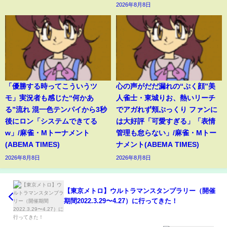
2026年8月8日
「優勝する時ってこういうツ
心の声がだだ漏れの“ぷく顔”美
モ」実況者も感じた“何かあ
人雀士・東城りお、熱いリーチ
る”流れ 混一色テンパイから3秒
でアガれず頬ぷっくり ファンに
後にロン「システムできてる
は大好評「可愛すぎる」「表情
w」/麻雀・Mトーナメント
管理も怠らない」/麻雀・Mトー
(ABEMA TIMES)
ナメント(ABEMA TIMES)
2026年8月8日
2026年8月8日
【東京メトロ】ウルトラマンスタンプラリー（開催
期間2022.3.29〜4.27）に行ってきた！