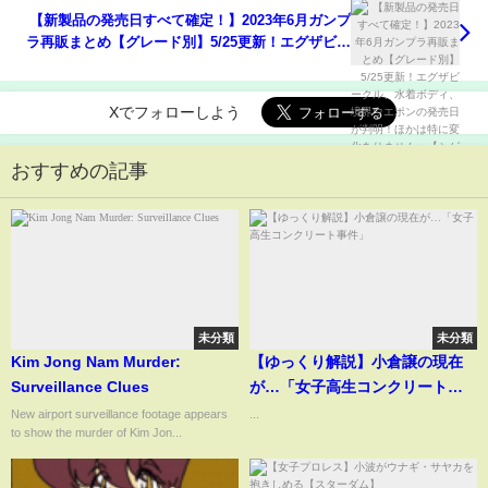
【新製品の発売日すべて確定！】2023年6月ガンプ
ラ再販まとめ【グレード別】5/25更新！エグザビー
クル、水着ボディ、境界ウエポンの発売日が判明！
ほかは特に変化ありませんｗ【シゲチャンネル】
Xでフォローしよう
おすすめの記事
未分類
未分類
Kim Jong Nam Murder:
【ゆっくり解説】小倉譲の現在
Surveillance Clues
が…「女子高生コンクリート事
件」
New airport surveillance footage appears
...
to show the murder of Kim Jon...