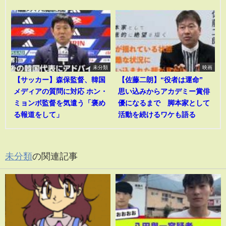
未分類
映画
【サッカー】森保監督、韓国
【佐藤二朗】“役者は運命”
メディアの質問に対応 ホン・
思い込みからアカデミー賞俳
ミョンボ監督を気遣う「褒め
優になるまで 脚本家として
る報道をして」
活動を続けるワケも語る
未分類
の関連記事