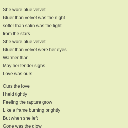
She wore blue velvet
Bluer than velvet was the night
softer than satin was the light
from the stars
She wore blue velvet
Bluer than velvet were her eyes
Warmer than
May her tender sighs
Love was ours
Ours the love
I held tightly
Feeling the rapture grow
Like a frame burning brightly
But when she left
Gone was the glow