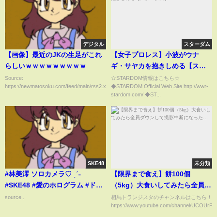
デジタル
スターダム
【画像】最近のJKの生足がこれ
【女子プロレス】小波がウナ
らしいｗｗｗｗｗｗｗｗｗ
ギ・サヤカを抱きしめる【スタ
ーダム】
Source:
☆STARDOM情報はこちら☆
https://newmatosoku.com/feed/main/rss2.xml...
◆STARDOM Official Web Site http://wwr-
stardom.com/ ◆ST...
SKE48
未分類
#林美澪 ソロカメラ♡ ˎˊ˗
【限界まで食え】餅100個
#SKE48 #愛のホログラム #ドー
（5kg）大食いしてみたら全員ダ
ルダンス #shorts
ウンして撮影中断になった…
source...
相馬トランジスタのチャンネルはこちら！
https://www.youtube.com/channel/UCOUrP