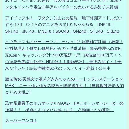
おネコさん的まとめ速報 僕の彼女はエリーちゃん人形！豆腐メ
ンタルメンヘラ電波中年アルバイターのぬいぐるみ男子末路編
アイドッフル！ ワタクシ的まとめ速報 地下格闘アイドルだい
すき！23 ひうらのアニメ放送局101ちゃんねる BNK48 ！
SNH48！JKT48！MNL48！SGO48！GNZ48！STU48！SKE48
ヒウラッフルのハーニーフィニッシュゴミ屋敷補完計画 ＜必殺！
生前整理人！孤立し孤独死からの～特殊清掃・遺品整理への道F
完結編＞ キャッシング計1500万返済：厨二病借金3500万円！う
つ病統合失調症14年生HKT46！！9期研究生、最後のサイト！全
米が泣いた！認知症鬱病60代のラストサイト絶賛！公開中
魔法熟女/美魔女ッ娘メグみみちゃんのニートッフルステーション
MAX！ ニート仙人仙女の映画三昧老後生活！（無職孤独居老人的
まとめ速報Z)]
乙女系腐男子のオカマッフルMAX2- FX！オ・カマトレーダーの
逆襲！！ 極道のオカマたち編（おもしろ動画まとめ速報）
スーパーウンコ！