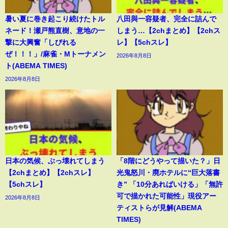
暑い夏に巻き起こり続けたトル
八田與一容疑者、完全に詰んで
ネード！瀬戸熊直樹、意地の一
しまう…【2chまとめ】【2chス
撃に大興奮「しびれる
レ】【5chスレ】
ぜ！！！」/麻雀・Mトーナメン
2026年8月8日
ト(ABEMA TIMES)
2026年8月8日
日本の気候、ぶっ壊れてしまう
「8階にどうやって描いた？」日
【2chまとめ】【2chスレ】
光鬼怒川・廃ホテルに“巨大落書
【5chスレ】
き” 「10分あればいける」「無許
可で描かれた可能性」現役アー
2026年8月8日
ティストらが見解(ABEMA
TIMES)