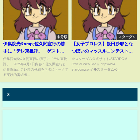
未分類
スターダム
伊集院光&amp;佐久間宣行の勝
【女子プロレス】飯田沙耶とな
手に「テレ東批評」 ゲスト：
つぽいのマッスルコンテスト！
土屋アンナ 4月1日
-9.23後楽園ホール大会-【スター
伊集院光&佐久間宣行の勝手に「テレ東批
☆スターダム公式サイト/STARDOM
評」 2025年4月1日内容：佐久間宣行と
Official Web Site☆ http://wwr-
ダム】
伊集院光がテレ東の番組をネタにトークす
stardom.com/ ◆スターダム公...
る実験的番組出...
s