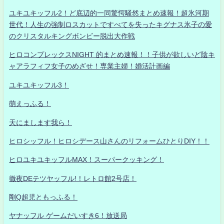
ユキユキッフル2！ど底辺的一同驚愕騒然まとめ速報！超氷河期
世代！人生の強制ロスカットですべてを失ったキグナス氷子の愛
のクリスタルキングボンビー脱出大作戦
ヒロコンプレックスNIGHT 的まとめ速報！！子供が欲しいど陰キ
ャアラフィフ女子のめざせ！専業主婦！婚活計画編
ユキユキッフル3！
萌えっふる！
天にまします我ら！
ヒロシッフル！ヒロシデース山さんのリフォームひとりDIY！！
ヒロユキユキッフルMAX！スーパークッキング！
徹夜DEテツヤッフル!！レトロ館2号店！
剛Q超児ともっふる！
ヤナッフル ゲームだいすき6！放送局