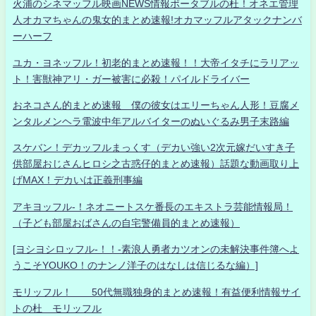
火浦のシネマッフル映画NEWS情報ポータブルの杜！オネエ管理
人オカマちゃんの鬼女的まとめ速報!オカマッフルアタックナンバ
ーハーフ
ユカ・ヨネッフル！初老的まとめ速報！！大帝イタチにラリアッ
ト！害獣神アリ・ガー被害に必殺！パイルドライバー
おネコさん的まとめ速報 僕の彼女はエリーちゃん人形！豆腐メ
ンタルメンヘラ電波中年アルバイターのぬいぐるみ男子末路編
スケバン！デカッフルまっくす（デカい強い2次元嫁だいすき子
供部屋おじさんヒロシ之古惑仔的まとめ速報）話題な動画取り上
げMAX！デカいは正義刑事編
アキヨッフル-！ネオニートスケ番長のエキストラ芸能情報局！
（子ども部屋おばさんの自宅警備員的まとめ速報）
[ヨシヨシロッフル-！！-素浪人勇者カツオンの未解決事件簿へよ
うこそYOUKO！のナンノ洋子のはなしは信じるな編）]
モリッフル！ 50代無職独身的まとめ速報！有益便利情報サイ
トの杜 モリッフル