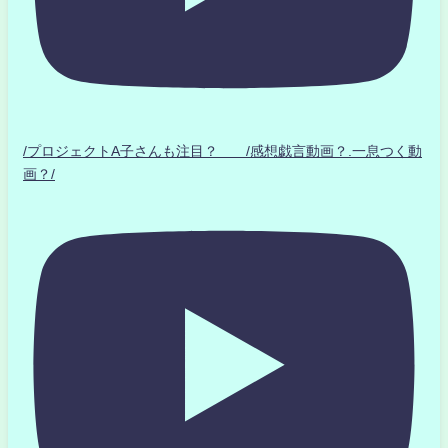
/プロジェクトA子さんも注目？ /感想戯言動画？.一息つく動
画？/