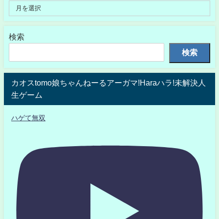
検索
検索
カオスtomo娘ちゃんねーるアーガマ!Haraハラ!未解決人
生ゲーム
ハゲて無双