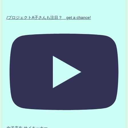
/プロジェクトA子さんも注目？ get a chance!