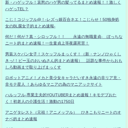
新・ハゲッフル！哀愁のハゲ男の髪ってるまとめ速報！！激しく
ハゲっTEL？
こじ！コジッフル@！-レズっ娘百合ネエ！こじらせ！50独身処
女のBL腐女子的まとめ速報-
何だ！何が？真・シロッフル！！ 永遠の無職童貞- ぼっちな
ニート的まとめ速報！一生童貞上等夜露死苦！
男装スケバン女子！スケッフルまっくす！（新・ナンノひゃくし
きっ!！ビー玉のおいぬさん的まとめ速報） 話題な事件からおも
しろ動画まで取り上げまっくす
ロボットアニメ！メカと美少女キャラだいすき永遠の非リア充・
非モテ星人 ！あらゆるマニアの為のマニアックサイト
ハルッフル-専業主夫的YOUTUBERまとめ速報！キモデブおた
く！初老人の介護生活！激動の1750日
アニゲタレスト（元祖！アニメッフル） ひきこもりニートのオ
ナベ的まとめ速報