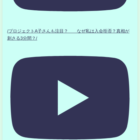
/プロジェクトA子さんも注目？ なぜ私は入会拒否？真相が
刺さる3分間？/