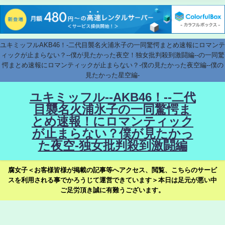
ユキミッフルAKB46！-二代目襲名火浦氷子の一同驚愕まとめ速報にロマンテ
ィックが止まらない？--僕が見たかった夜空！独女批判殺到激闘編--の一同驚
愕まとめ速報にロマンティックが止まらない？-僕の見たかった夜空編--僕の
見たかった星空編-
ユキミッフル--AKB46！--二代
目襲名火浦氷子の一同驚愕ま
とめ速報！にロマンティック
が止まらない？僕が見たかっ
た夜空-独女批判殺到激闘編
腐女子＜お客様皆様が掲載の記事等へアクセス、閲覧、こちらのサービ
スを利用される事でかろうじて運営できています＞本日は足元が悪い中
ご足労頂き誠に有難うございます。