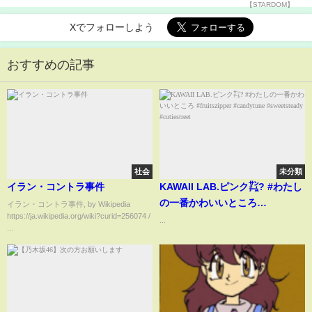
Xでフォローしよう
おすすめの記事
社会
未分類
イラン・コントラ事件
KAWAII LAB.ピンク㌠? #わたし
の一番かわいいところ
イラン・コントラ事件, by Wikipedia
https://ja.wikipedia.org/wiki?curid=256074 /
#fruitszipper #candytune
...
...
#sweetsteady #cutiestreet