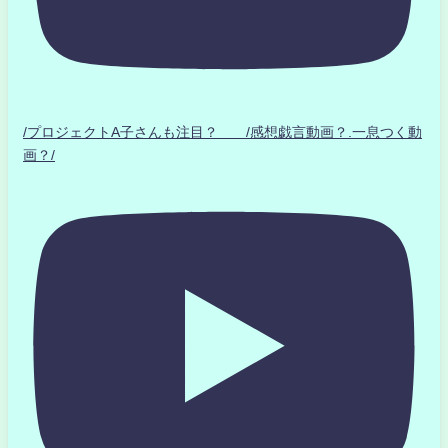
/プロジェクトA子さんも注目？ /感想戯言動画？.一息つく動
画？/