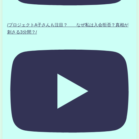
/プロジェクトA子さんも注目？ なぜ私は入会拒否？真相が
刺さる3分間？/