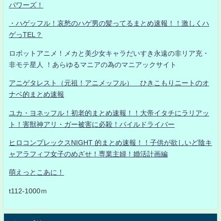
パワーズ！
・ハゲッフル！哀愁のハゲ男の髪ってるまとめ速報！！激しくハ
ゲっTEL？
ロボットアニメ！メカと美少女キャラだいすき永遠の非リア充・
非モテ星人 ！あらゆるマニアの為のマニアックサイト
アニゲタレスト（元祖！アニメッフル） ひきこもりニートのオ
ナベ的まとめ速報
ユカ・ヨネッフル！初老的まとめ速報！！大帝イタチにラリアッ
ト！害獣神アリ・ガー被害に必殺！パイルドライバー
ヒロコンプレックスNIGHT 的まとめ速報！！子供が欲しいど陰キ
ャアラフィフ女子のめざせ！専業主婦！婚活計画編
萌えっとこあに！
t112-1000ｍ