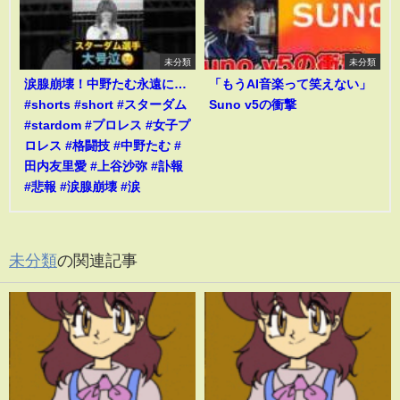
未分類
未分類
涙腺崩壊！中野たむ永遠に…
「もうAI音楽って笑えない」
#shorts #short #スターダム
Suno v5の衝撃
#stardom #プロレス #女子プ
ロレス #格闘技 #中野たむ #
田内友里愛 #上谷沙弥 #訃報
#悲報 #涙腺崩壊 #涙
未分類
の関連記事