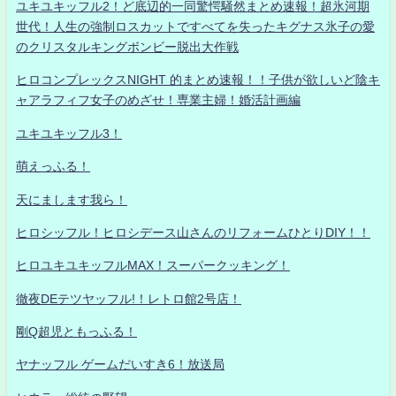
ユキユキッフル2！ど底辺的一同驚愕騒然まとめ速報！超氷河期
世代！人生の強制ロスカットですべてを失ったキグナス氷子の愛
のクリスタルキングボンビー脱出大作戦
ヒロコンプレックスNIGHT 的まとめ速報！！子供が欲しいど陰キ
ャアラフィフ女子のめざせ！専業主婦！婚活計画編
ユキユキッフル3！
萌えっふる！
天にまします我ら！
ヒロシッフル！ヒロシデース山さんのリフォームひとりDIY！！
ヒロユキユキッフルMAX！スーパークッキング！
徹夜DEテツヤッフル!！レトロ館2号店！
剛Q超児ともっふる！
ヤナッフル ゲームだいすき6！放送局