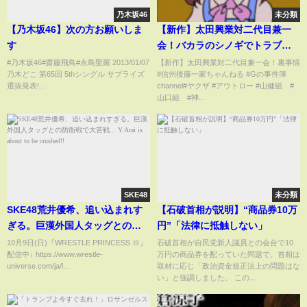
乃木坂46
未分類
【乃木坂46】次の方お願いしま
【新作】太田興業対二代目兼一
す
会！バカラのシノギでトラブル
裏◯情
#乃木坂46#齋藤飛鳥#永島聖羅 2013/01/07
【新作】太田興業対二代目兼一会！裏事情
乃木どこ 第65回 5thシングル サプライズ
#信州後藤一家ちゃんねる #Gの事件簿
選抜発表!...
channel#ヤクザ #アウトロー #山健組 #
山口組 #神...
SKE48
未分類
SKE48荒井優希、追い込まれす
【石破首相が説明】“商品券10万
ぎる。巨漢外国人タッグとの防
円”「法律に抵触しない」
衛戦で大苦戦... Y.Arai is about
10月9日(日)『WRESTLE PRINCESS Ⅲ』
石破首相が自民党新人議員との会合で10
配信中↓ https://www.wrestle-
万円の商品券を配っていた問題で、首相は
to be crushed!!
universe.com/ja/l...
取材に応じ「政治資金規正法上の問題はな
い」と強調しました。 この...