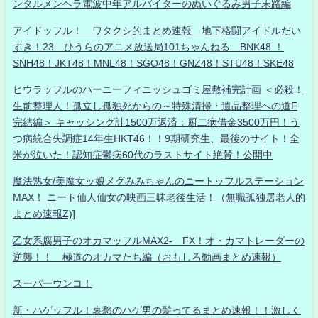
ンタルメンヘラ電波中年アルバイターのぬいぐるみ男子末路編
アイドッフル！ ワタクシ的まとめ速報 地下格闘アイドルだい
すき！23 ひうらのアニメ放送局101ちゃんねる BNK48 ！
SNH48！JKT48！MNL48！SGO48！GNZ48！STU48！SKE48
ヒウラッフルのハーニーフィニッシュゴミ屋敷補完計画 ＜必殺！
生前整理人！孤立し孤独死からの～特殊清掃・遺品整理への道F
完結編＞ キャッシング計1500万返済：厨二病借金3500万円！う
つ病統合失調症14年生HKT46！！9期研究生、最後のサイト！全
米が泣いた！認知症鬱病60代のラストサイト絶賛！公開中
魔法熟女/美魔女ッ娘メグみみちゃんのニートッフルステーション
MAX！ ニート仙人仙女の映画三昧老後生活！（無職孤独居老人的
まとめ速報Z)]
乙女系腐男子のオカマッフルMAX2- FX！オ・カマトレーダーの
逆襲！！ 極道のオカマたち編（おもしろ動画まとめ速報）
スーパーウンコ！
新・ハゲッフル！哀愁のハゲ男の髪ってるまとめ速報！！激しく