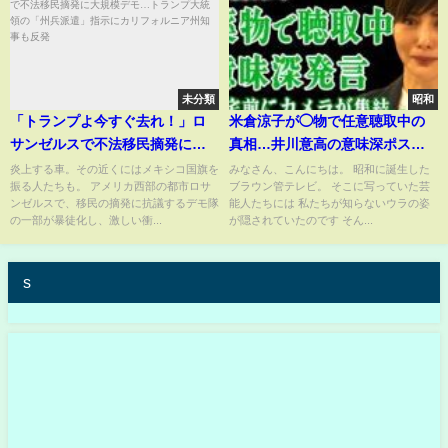
未分類
昭和
「トランプよ今すぐ去れ！」ロ
米倉涼子が◯物で任意聴取中の
サンゼルスで不法移民摘発に大
真相…井川意高の意味深ポスト
規模デモ…トランプ大統領の
と一致した報道陣の動き！自宅
炎上する車。その近くにはメキシコ国旗を
みなさん、こんにちは。 昭和に誕生した
振る人たちも。 アメリカ西部の都市ロサ
ブラウン管テレビ。 そこに写っていた芸
「州兵派遣」指示にカリフォル
前に集結するカメラ過去の交際
ンゼルスで、移民の摘発に抗議するデモ隊
能人たちには 私たちが知らないウラの姿
ニア州知事も反発
相手の逮捕歴まで発覚した現
の一部が暴徒化し、激しい衝...
が隠されていたのです そん...
在…表舞台から姿を消した大物
女優の末路に言葉を失う！
s