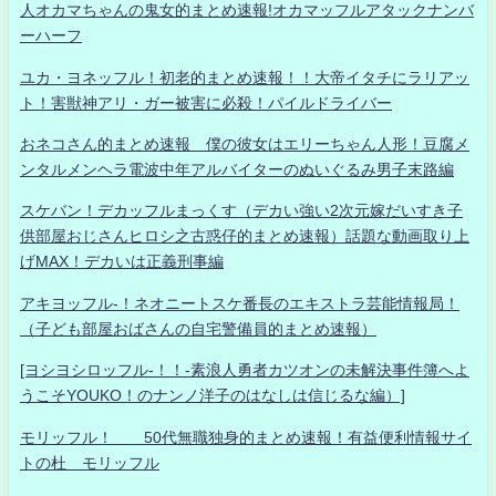
人オカマちゃんの鬼女的まとめ速報!オカマッフルアタックナンバ
ーハーフ
ユカ・ヨネッフル！初老的まとめ速報！！大帝イタチにラリアッ
ト！害獣神アリ・ガー被害に必殺！パイルドライバー
おネコさん的まとめ速報 僕の彼女はエリーちゃん人形！豆腐メ
ンタルメンヘラ電波中年アルバイターのぬいぐるみ男子末路編
スケバン！デカッフルまっくす（デカい強い2次元嫁だいすき子
供部屋おじさんヒロシ之古惑仔的まとめ速報）話題な動画取り上
げMAX！デカいは正義刑事編
アキヨッフル-！ネオニートスケ番長のエキストラ芸能情報局！
（子ども部屋おばさんの自宅警備員的まとめ速報）
[ヨシヨシロッフル-！！-素浪人勇者カツオンの未解決事件簿へよ
うこそYOUKO！のナンノ洋子のはなしは信じるな編）]
モリッフル！ 50代無職独身的まとめ速報！有益便利情報サイ
トの杜 モリッフル