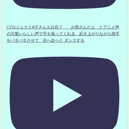
/プロジェクトA子さんも注目？ お母さんだよ とアニメ声
の可愛いらしい声で手を振ってくれる 起き上がりながら両手
をパタパタさせて 右へ左へと ダンスする