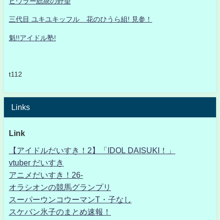
ヒウラー総統の野望
三代目 ユキユキッフル 花のひうら組! 見参！
魁!!アイドル塾!
t112
Links
Link
【アイドルだいすき！2】「IDOL DAISUKI！」
vtuber だいすき
アニメだいすき！26-
オラシオンの競馬グランプリ
スーパーウンコウーマンT・子なし
スケバン氷子のまとめ速報！