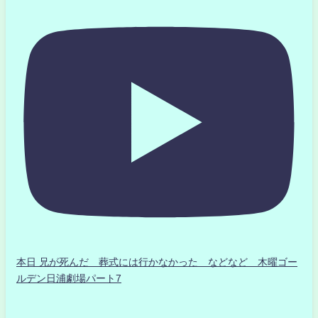
本日 兄が死んだ 葬式には行かなかった などなど 木曜ゴー
ルデン日浦劇場パート7