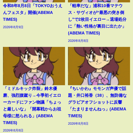
令和8年8月8日「TOKYOおうえ
「軽率だな」浦和10番マテウ
んフェスタ」開催(ABEMA
ス・サヴィオが“最悪の突き倒
TIMES)
し”で2枚目イエロー→退場処分
に「熱い性格が裏目に出たか」
2026年8月9日
(ABEMA TIMES)
2026年8月8日
「ミドルキック炸裂」鈴木優
『ちいかわ』モモンガ声優で話
磨、強烈腹蹴り→今季初イエロ
題・井口裕香（38）、無防備な
ーカードにファン物議「ちょっ
グラビアオフショットに反響
と厳しいな」「開幕戦からお祖
「たまりませんねっ」(ABEMA
母様に怒られる」(ABEMA
TIMES)
TIMES)
2026年8月8日
2026年8月8日