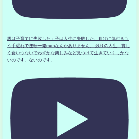
親は子育てに失敗した」子は人生に失敗した。負けに気付きも
う手遅れで逆転一発manなんかありません、 残りの人生、貧し
く食いつないでわずかな楽しみなど見つけて生きていくしかな
いのです。ないのです。