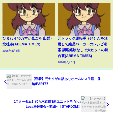
ひまわり40万本が見ごろ 山梨・
元トラック運転手（64）AIを活
北杜市(ABEMA TIMES)
用して絶品バーガーのレシピ考
案 調理経験なしで大ヒットの舞
2026年8月8日
台裏(ABEMA TIMES)
2026年8月8日
【密着】元ヤクザの訳ありホームレス生活 前
編/PART57
【スターダム】代々木直前❣️新ユニットMi Vida
Loca決起集会 ~前編~ 【STARDOM】