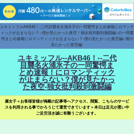
ユキミッフルAKB46！-二代目襲名火浦氷子の一同驚愕まとめ速報にロマンテ
ィックが止まらない？--僕が見たかった夜空！独女批判殺到激闘編--の一同驚
愕まとめ速報にロマンティックが止まらない？-僕の見たかった夜空編--僕の
見たかった星空編-
ユキミッフル--AKB46！--二代
目襲名火浦氷子の一同驚愕ま
とめ速報！にロマンティック
が止まらない？僕が見たかっ
た夜空-独女批判殺到激闘編
腐女子＜お客様皆様が掲載の記事等へアクセス、閲覧、こちらのサービ
スを利用される事でかろうじて運営できています＞本日は足元が悪い中
ご足労頂き誠に有難うございます。