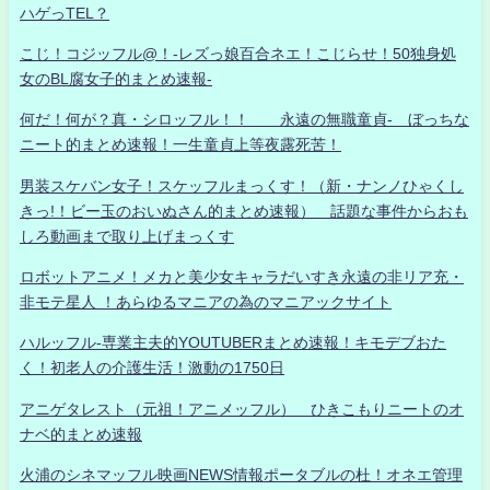
ハゲっTEL？
こじ！コジッフル@！-レズっ娘百合ネエ！こじらせ！50独身処
女のBL腐女子的まとめ速報-
何だ！何が？真・シロッフル！！ 永遠の無職童貞- ぼっちな
ニート的まとめ速報！一生童貞上等夜露死苦！
男装スケバン女子！スケッフルまっくす！（新・ナンノひゃくし
きっ!！ビー玉のおいぬさん的まとめ速報） 話題な事件からおも
しろ動画まで取り上げまっくす
ロボットアニメ！メカと美少女キャラだいすき永遠の非リア充・
非モテ星人 ！あらゆるマニアの為のマニアックサイト
ハルッフル-専業主夫的YOUTUBERまとめ速報！キモデブおた
く！初老人の介護生活！激動の1750日
アニゲタレスト（元祖！アニメッフル） ひきこもりニートのオ
ナベ的まとめ速報
火浦のシネマッフル映画NEWS情報ポータブルの杜！オネエ管理