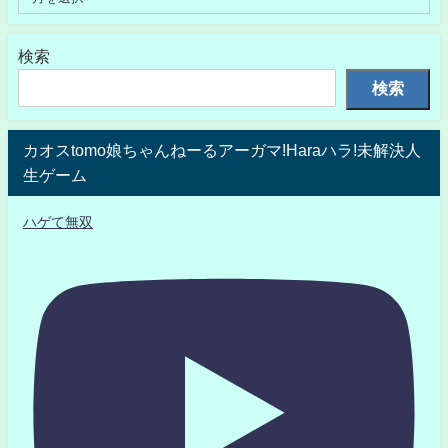
検索
検索
カオスtomo娘ちゃんねーるアーガマ!Haraハラ!未解決人
生ゲーム
ハゲて無双