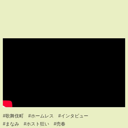
#歌舞伎町 #ホームレス #インタビュー
#まなみ #ホスト狂い #売春