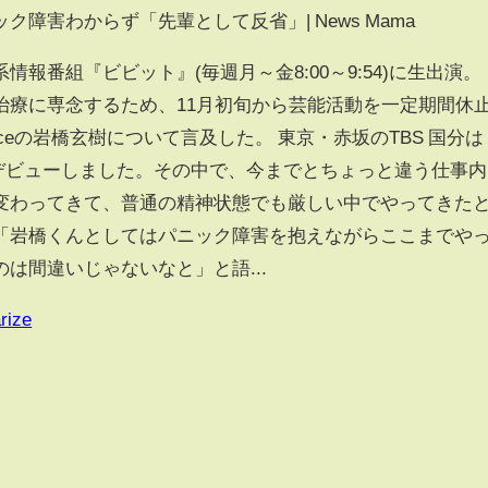
障害わからず「先輩として反省」| News Mama
S系情報番組『ビビット』(毎週月～金8:00～9:54)に生出演。
治療に専念するため、11月初旬から芸能活動を一定期間休
rinceの岩橋玄樹について言及した。 東京・赤坂のTBS 国分は
nceはデビューしました。その中で、今までとちょっと違う仕事内
変わってきて、普通の精神状態でも厳しい中でやってきた
「岩橋くんとしてはパニック障害を抱えながらここまでや
は間違いじゃないなと」と語...
rize