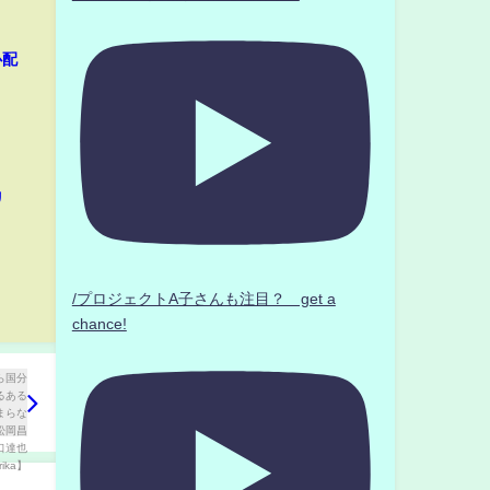
心配
リ
/プロジェクトA子さんも注目？ get a
chance!