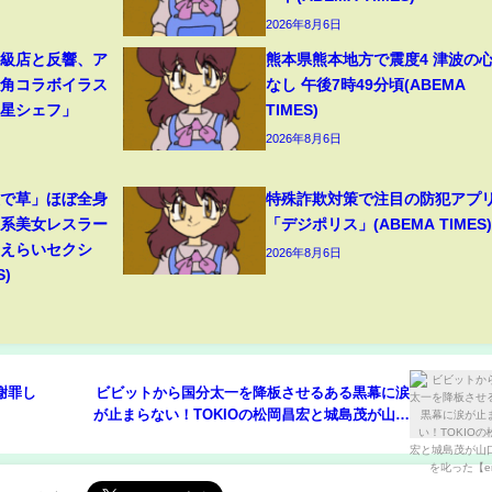
2026年8月6日
高級店と反響、ア
熊本県熊本地方で震度4 津波の
牛角コラボイラス
なし 午後7時49分頃(ABEMA
つ星シェフ」
TIMES)
2026年8月6日
装で草」ほぼ全身
特殊詐欺対策で注目の防犯アプ
ン系美女レスラー
「デジポリス」(ABEMA TIMES)
「えらいセクシ
2026年8月6日
S)
謝罪し
ビビットから国分太一を降板させるある黒幕に涙
が止まらない！TOKIOの松岡昌宏と城島茂が山口
達也を叱った【erika】