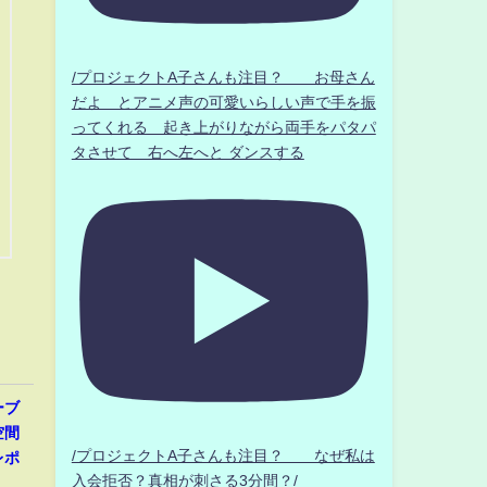
/プロジェクトA子さんも注目？ お母さん
だよ とアニメ声の可愛いらしい声で手を振
ってくれる 起き上がりながら両手をパタパ
タさせて 右へ左へと ダンスする
ーブ
空間
/プロジェクトA子さんも注目？ なぜ私は
レポ
入会拒否？真相が刺さる3分間？/