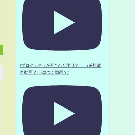
/プロジェクトA子さんも注目？ /感想戯
言動画？.一息つく動画？/