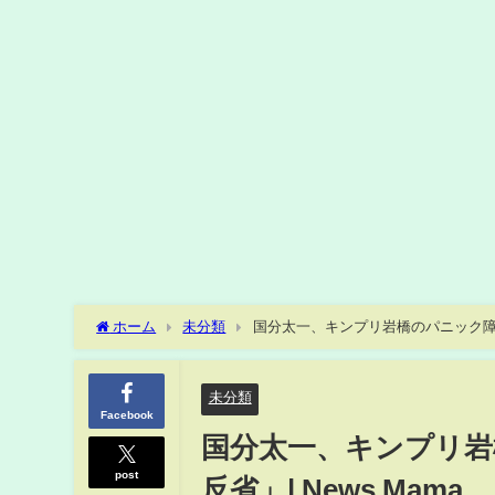
ホーム
未分類
国分太一、キンプリ岩橋のパニック障害わ
未分類
Facebook
国分太一、キンプリ岩
post
反省」| News Mama