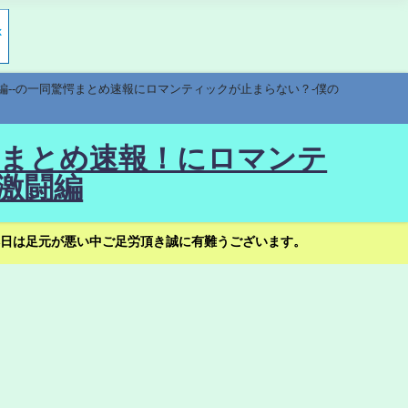
編--の一同驚愕まとめ速報にロマンティックが止まらない？-僕の
驚愕まとめ速報！にロマンテ
激闘編
日は足元が悪い中ご足労頂き誠に有難うございます。