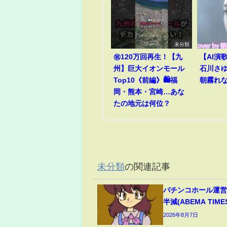
未分類
㊗️120万回再生！【九
【AI演
州】巨大イオンモール
石川さゆり
Top10《前編》🛍️福
朝霧れ
岡・熊本・宮崎…あな
たの地元は何位？
未分類
の関連記事
パチンコホール運営
半減(ABEMA TIME
2026年8月7日