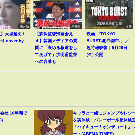
未分類
未分類
国際
歌】天城越え /
【森保監督帰国会見
映画 『TOKYO
 cover by
４】韓国メディアの質
BURST-犯罪都市-』／
な
問に「褒める報道をし
超特報映像｜5月29日
てあげて」洪明甫監督
(金) 公開
への言葉も
会社 10年間で
キャラと一緒にジャンプやレシ
S)
を実体験！バレーボール超体験
『ハイキュー!! オンザコート』
ート(ABEMA TIMES)