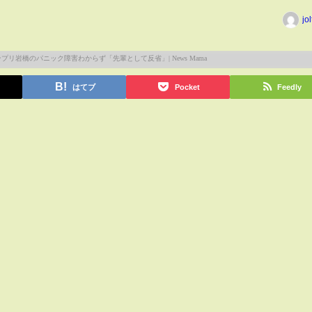
jo
はてブ
Pocket
Feedly