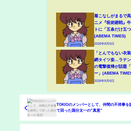
着こなしがまるで
ニメ『呪術廻戦』
トに「五条だけ五
(ABEMA TIMES)
2026年8月6日
「とんでもない衣
網タイツ姿…ラテ
の電撃復帰が話題
ー」(ABEMA TIME
2026年8月6日
TOKIOのメンバーとして、仲間の不祥事を
て回った国分太一の”真意”