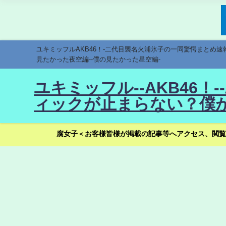
ユキミッフルAKB46！-二代目襲名火浦氷子の一同驚愕まとめ
見たかった夜空編--僕の見たかった星空編-
ユキミッフル--AKB46
ィックが止まらない？僕が
腐女子＜お客様皆様が掲載の記事等へアクセス、閲覧