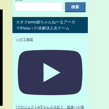
検索
カオスtomo娘ちゃんねーるアーガ
マ!Haraハラ!未解決人生ゲーム
ハゲて無双
/プロジェクトA子さんも注目？ 独身ハゲ僧