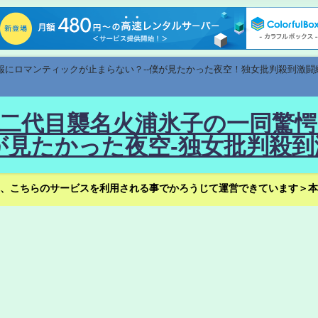
速報にロマンティックが止まらない？--僕が見たかった夜空！独女批判殺到激闘
！--二代目襲名火浦氷子の一同
見たかった夜空-独女批判殺到
、こちらのサービスを利用される事でかろうじて運営できています＞本