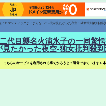
速報にロマンティックが止まらない？--僕が見たかった夜空！独女批判殺到激闘
！--二代目襲名火浦氷子の一同
見たかった夜空-独女批判殺到
、こちらのサービスを利用される事でかろうじて運営できています＞本