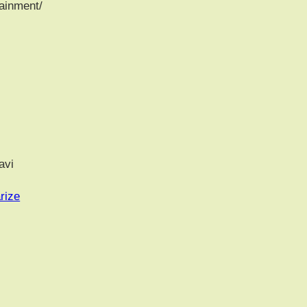
tainment/
avi
rize