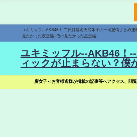
ユキミッフルAKB46！-二代目襲名火浦氷子の一同驚愕まとめ
見たかった夜空編--僕の見たかった星空編-
ユキミッフル--AKB46
ィックが止まらない？僕が
腐女子＜お客様皆様が掲載の記事等へアクセス、閲覧