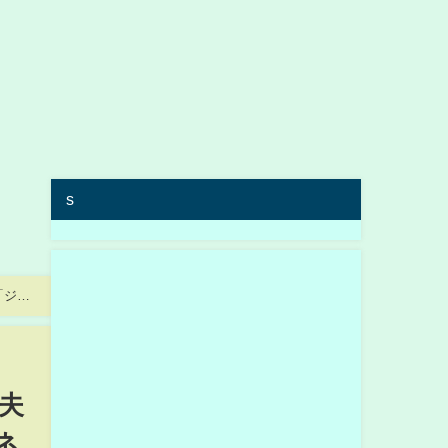
s
「ジャ
夫
ネ