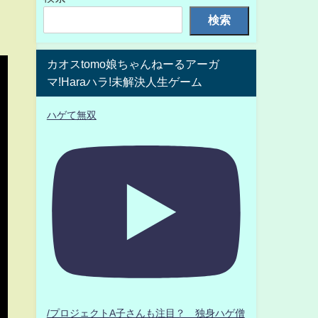
検索
カオスtomo娘ちゃんねーるアーガ
マ!Haraハラ!未解決人生ゲーム
ハゲて無双
/プロジェクトA子さんも注目？ 独身ハゲ僧