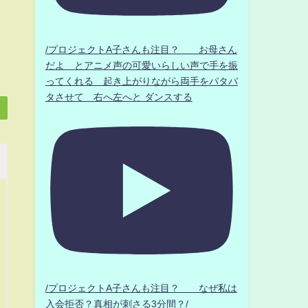
/プロジェクトA子さんも注目？ お母さん
だよ とアニメ声の可愛いらしい声で手を振
ってくれる 起き上がりながら両手をパタパ
タさせて 右へ左へと ダンスする
/プロジェクトA子さんも注目？ なぜ私は
入会拒否？真相が刺さる3分間？/