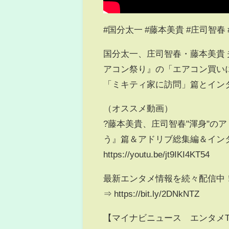
#国分太一 #藤本美貴 #庄司智春
国分太一、庄司智春・藤本美貴
アコン祭り』の「エアコン買いに
「ミキティ家に訪問」篇とイン
（オススメ動画）
?藤本美貴、庄司智春"渾身"の
う』篇＆アドリブ総集編＆イン
https://youtu.be/jt9IKI4KT54
最新エンタメ情報を続々配信中
⇒ https://bit.ly/2DNkNTZ
【マイナビニュース エンタメT