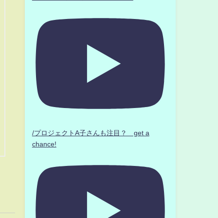
/プロジェクトA子さんも注目？ get a
chance!