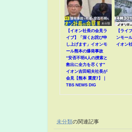
未分類
【イオン社長の会見ラ
【ライ
イブ】「深くお詫び申
ンモー
し上げます」イオンモ
イオン
ール熊本の爆発事故
“安否不明4人の捜索と
救出に全力を尽くす”
イオン吉田昭夫社長が
会見【熊本 震度7】｜
TBS NEWS DIG
未分類
の関連記事