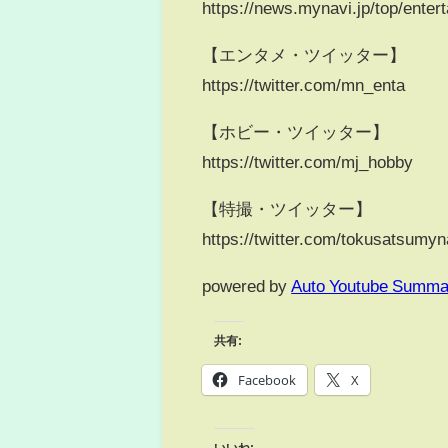
https://news.mynavi.jp/top/enter
【エンタメ・ツイッター】
https://twitter.com/mn_enta
【ホビー・ツイッター】
https://twitter.com/mj_hobby
【特撮・ツイッター】
https://twitter.com/tokusatsumyn
powered by
Auto Youtube Summa
共有:
Facebook
X
いいね: