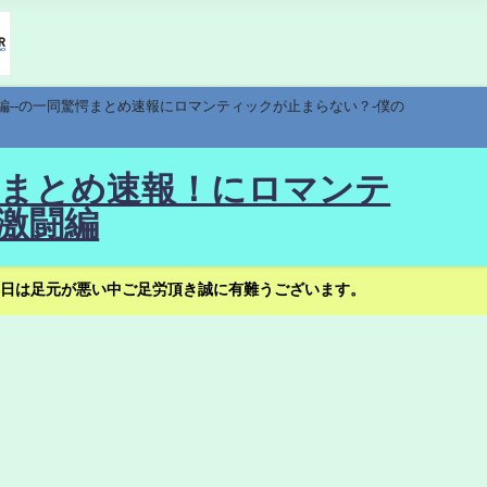
編--の一同驚愕まとめ速報にロマンティックが止まらない？-僕の
驚愕まとめ速報！にロマンテ
激闘編
日は足元が悪い中ご足労頂き誠に有難うございます。