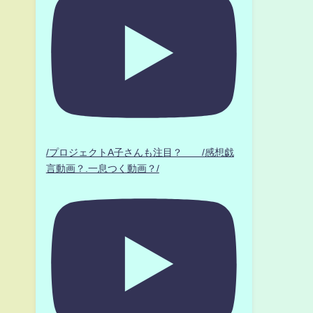
/プロジェクトA子さんも注目？ /感想戯
言動画？.一息つく動画？/