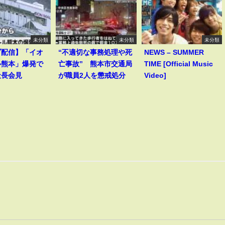
未分類
未分類
未分類
ブ配信】「イオ
“不適切な事務処理や死
NEWS – SUMMER
ル熊本」爆発で
亡事故” 熊本市交通局
TIME [Official Music
社長会見
が職員2人を懲戒処分
Video]