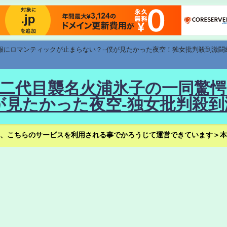
速報にロマンティックが止まらない？--僕が見たかった夜空！独女批判殺到激闘
！--二代目襲名火浦氷子の一同
見たかった夜空-独女批判殺到
、こちらのサービスを利用される事でかろうじて運営できています＞本