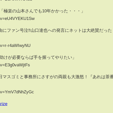
理奈「極楽の山本さんでも10年かかった・・・」
ch?v=eU4VYEKU1Sw
理由にファン号泣‼山口達也への発言にネットは大絶賛だった
h?v=r-r4aWIwyNU
之「助けが必要ならば手を握ってやりたい」
h?v=E3g0vaWjtFs
在日マスゴミと事務所にさすがの両親も大激怒！『あれは茶
ch?v=YmV7dNhZyGc
rize