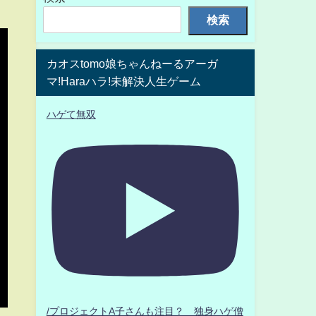
検索
カオスtomo娘ちゃんねーるアーガ
マ!Haraハラ!未解決人生ゲーム
ハゲて無双
/プロジェクトA子さんも注目？ 独身ハゲ僧