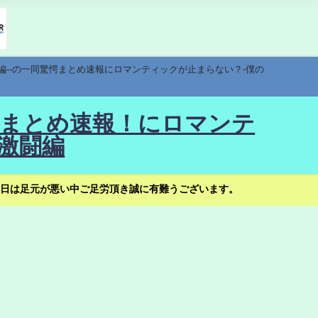
編--の一同驚愕まとめ速報にロマンティックが止まらない？-僕の
驚愕まとめ速報！にロマンテ
激闘編
日は足元が悪い中ご足労頂き誠に有難うございます。