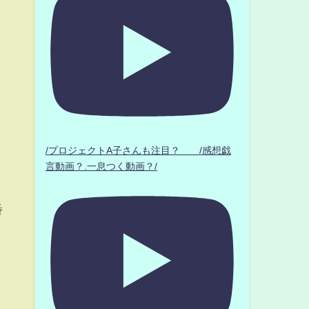
/プロジェクトA子さんも注目？ /感想戯
言動画？.一息つく動画？/
番