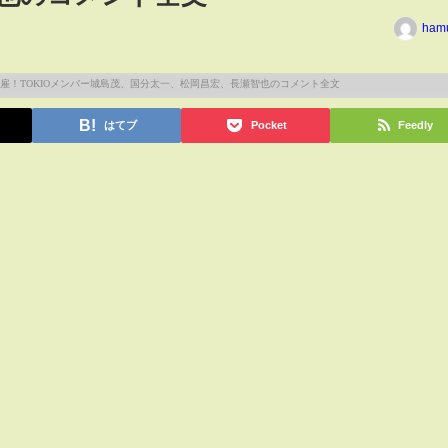
ham
はてブ
Pocket
Feedly