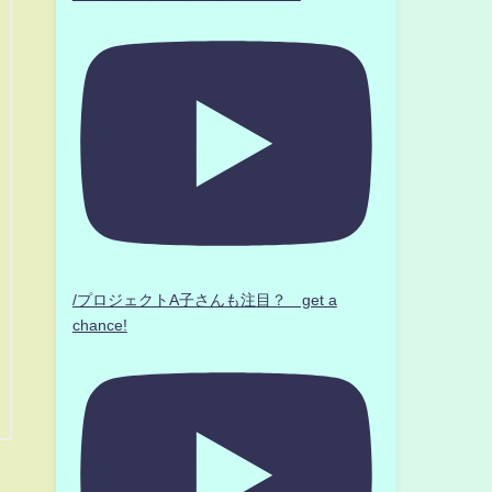
/プロジェクトA子さんも注目？ get a
chance!