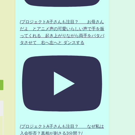
/プロジェクトA子さんも注目？ お母さん
だよ とアニメ声の可愛いらしい声で手を振
ってくれる 起き上がりながら両手をパタパ
タさせて 右へ左へと ダンスする
/プロジェクトA子さんも注目？ なぜ私は
入会拒否？真相が刺さる3分間？/