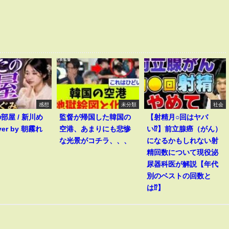
感想
未分類
社会
部屋 / 新川め
監督が帰国した韓国の
【射精月○回はヤバ
ver by 朝霧れ
空港、あまりにも悲惨
い⁉︎】前立腺癌（がん）
な光景がコチラ、、、
になるかもしれない射
精回数について現役泌
尿器科医が解説【年代
別のベストの回数と
は⁉︎】