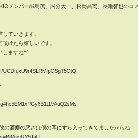
KIOメンバー城島茂、国分太一、松岡昌宏、長瀬智也のコ
信していきます。
て頂けたら嬉しいです。
しますね^^
nnel/UCDIuxU9r4SLRMlpOSgT5OtQ
ト
?
5zg4hc5EM1xPGy6B1t1VAuQ2sMs
志「彼の酒癖の悪さは僕の耳にすら入ってきてましたからね」
h?v=B8AvvRY5TaU