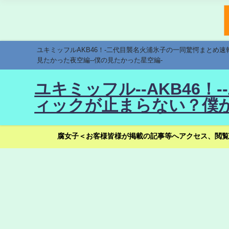
ユキミッフルAKB46！-二代目襲名火浦氷子の一同驚愕まとめ
見たかった夜空編--僕の見たかった星空編-
ユキミッフル--AKB46
ィックが止まらない？僕が
腐女子＜お客様皆様が掲載の記事等へアクセス、閲覧