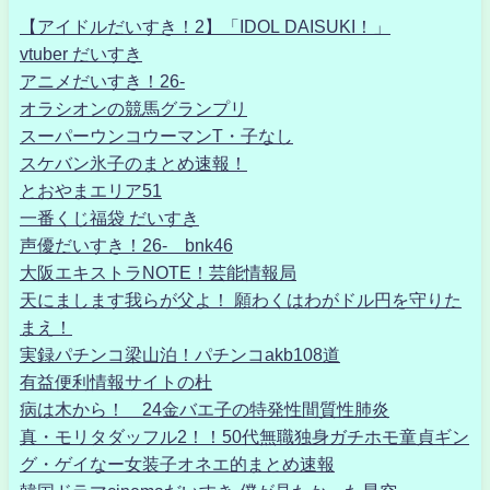
【アイドルだいすき！2】「IDOL DAISUKI！」
vtuber だいすき
アニメだいすき！26-
オラシオンの競馬グランプリ
スーパーウンコウーマンT・子なし
スケバン氷子のまとめ速報！
とおやまエリア51
一番くじ福袋 だいすき
声優だいすき！26- bnk46
大阪エキストラNOTE！芸能情報局
天にまします我らが父よ！ 願わくはわがドル円を守りた
まえ！
実録パチンコ梁山泊！パチンコakb108道
有益便利情報サイトの杜
病は木から！ 24金バエ子の特発性間質性肺炎
真・モリタダッフル2！！50代無職独身ガチホモ童貞ギン
グ・ゲイなー女装子オネエ的まとめ速報