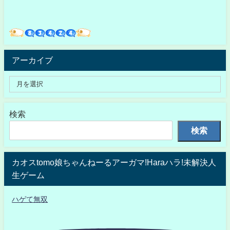
アーカイブ
検索
検索
カオスtomo娘ちゃんねーるアーガマ!Haraハラ!未解決人
生ゲーム
ハゲて無双