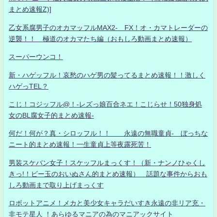
まとめ速報Z)]
乙女系腐男子のオカマッフルMAX2- FX！オ・カマトレーダーの
逆襲！！ 極道のオカマたち編（おもしろ動画まとめ速報）
スーパーウンコ！
新・ハゲッフル！哀愁のハゲ男の髪ってるまとめ速報！！激しく
ハゲっTEL？
こじ！コジッフル@！-レズっ娘百合ネエ！こじらせ！50独身処
女のBL腐女子的まとめ速報-
何だ！何が？真・シロッフル！！ 永遠の無職童貞- ぼっちな
ニート的まとめ速報！一生童貞上等夜露死苦！
男装スケバン女子！スケッフルまっくす！（新・ナンノひゃくし
きっ!！ビー玉のおいぬさん的まとめ速報） 話題な事件からおも
しろ動画まで取り上げまっくす
ロボットアニメ！メカと美少女キャラだいすき永遠の非リア充・
非モテ星人 ！あらゆるマニアの為のマニアックサイト