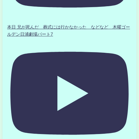
本日 兄が死んだ 葬式には行かなかった などなど 木曜ゴー
ルデン日浦劇場パート7