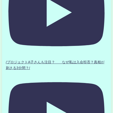
/プロジェクトA子さんも注目？ なぜ私は入会拒否？真相が
刺さる3分間？/