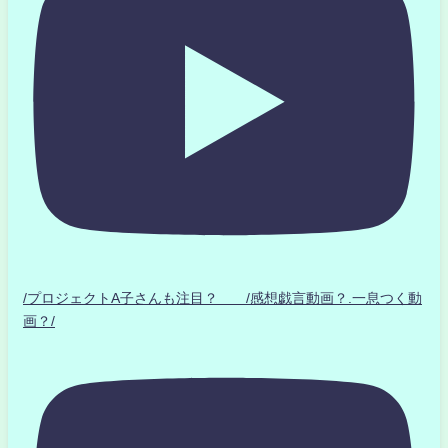
/プロジェクトA子さんも注目？ /感想戯言動画？.一息つく動
画？/