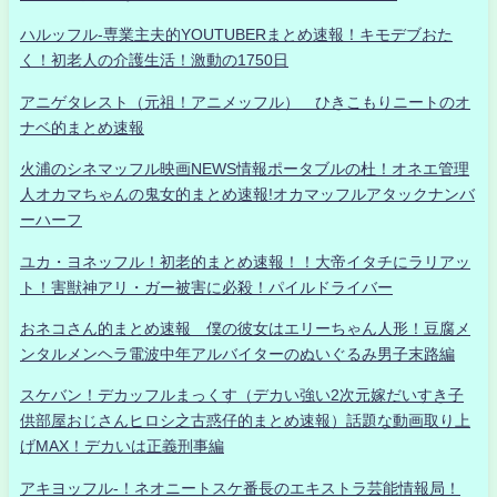
ハルッフル-専業主夫的YOUTUBERまとめ速報！キモデブおた
く！初老人の介護生活！激動の1750日
アニゲタレスト（元祖！アニメッフル） ひきこもりニートのオ
ナベ的まとめ速報
火浦のシネマッフル映画NEWS情報ポータブルの杜！オネエ管理
人オカマちゃんの鬼女的まとめ速報!オカマッフルアタックナンバ
ーハーフ
ユカ・ヨネッフル！初老的まとめ速報！！大帝イタチにラリアッ
ト！害獣神アリ・ガー被害に必殺！パイルドライバー
おネコさん的まとめ速報 僕の彼女はエリーちゃん人形！豆腐メ
ンタルメンヘラ電波中年アルバイターのぬいぐるみ男子末路編
スケバン！デカッフルまっくす（デカい強い2次元嫁だいすき子
供部屋おじさんヒロシ之古惑仔的まとめ速報）話題な動画取り上
げMAX！デカいは正義刑事編
アキヨッフル-！ネオニートスケ番長のエキストラ芸能情報局！