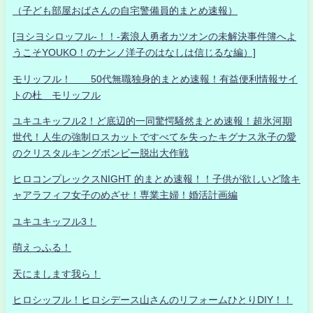
（子ども部屋おばさんの自宅警備員的まとめ速報）
[ヨシヨシロッフル-！！-素浪人勇者カツオンの未解決事件簿へよ
うこそYOUKO！のナンノ洋子のはなしは信じるな編）]
モリッフル！ 50代無職独身的まとめ速報！有益便利情報サイ
トの杜 モリッフル
ユキユキッフル2！ど底辺的一同驚愕騒然まとめ速報！超氷河期
世代！人生の強制ロスカットですべてを失ったキグナス氷子の愛
のクリスタルキングボンビー脱出大作戦
ヒロコンプレックスNIGHT 的まとめ速報！！子供が欲しいど陰キ
ャアラフィフ女子のめざせ！専業主婦！婚活計画編
ユキユキッフル3！
萌えっふる！
天にまします我ら！
ヒロシッフル！ヒロシデース山さんのリフォームひとりDIY！！