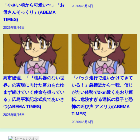
「小さい頃から可愛い〜」「お
2026年8月6日
母さんそっくり」(ABEMA
TIMES)
2026年8月6日
高市総理、「『核兵器のない世
「バック走行で追いかけてきて
界』の実現に向けた努力をたゆ
いる！」急接近から一転、信じ
まず続けていく使命を担ってい
がたい体勢で2km近くあおり運
る」広島平和記念式典であいさ
転…危険すぎる運転の様子と恐
つ(ABEMA TIMES)
怖の叫び声 アメリカ(ABEMA
TIMES)
2026年8月6日
2026年8月6日