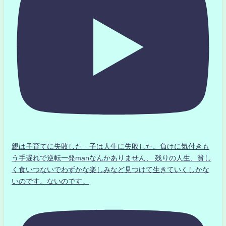
親は子育てに失敗した」子は人生に失敗した。負けに気付きも
う手遅れで逆転一発manなんかありません、 残りの人生、貧し
く食いつないでわずかな楽しみなど見つけて生きていくしかな
いのです。ないのです。