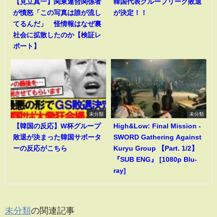
【見立真一】関東連合関係者
韓国代表グループリーグ敗退
が憤怒「この写真は誰が流し
が決定！！
てるんだ」 怪情報はなぜ裏
社会に拡散したのか【検証レ
ポート】
未分類
未分類
【韓国の反応】W杯グループ
High&Low: Final Mission -
敗退が決まった韓国サポータ
SWORD Gathering Against
ーの反応がこちら
Kuryu Group 【Part. 1/2】
『SUB ENG』 [1080p Blu-
ray]
未分類
の関連記事