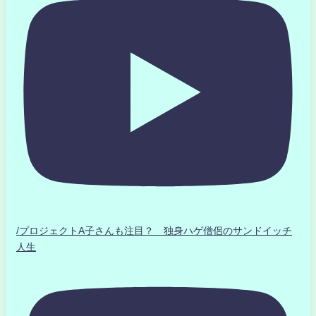
/プロジェクトA子さんも注目？ 独身ハゲ僧侶のサンドイッチ
人生