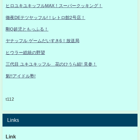
ヒロユキユキッフルMAX！スーパークッキング！
徹夜DEテツヤッフル!！レトロ館2号店！
剛Q超児ともっふる！
ヤナッフル ゲームだいすき6！放送局
ヒウラー総統の野望
三代目 ユキユキッフル 花のひうら組! 見参！
魁!!アイドル塾!
t112
Links
Link