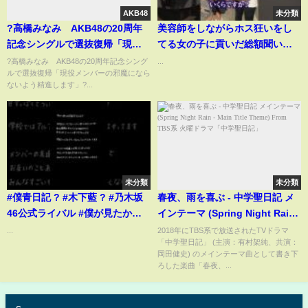
AKB48
未分類
?高橋みなみ AKB48の20周年
美容師をしながらホス狂いをし
記念シングルで選抜復帰「現役
てる女の子に貢いだ総額聞いて
メンバーの邪魔にならないよう
みた #ホスト #shorts #歌舞伎町
?高橋みなみ AKB48の20周年記念シング
...
ルで選抜復帰「現役メンバーの邪魔になら
精進します」?
ないよう精進します」?...
未分類
未分類
#僕青日記 ? #木下藍 ? #乃木坂
春夜、雨を喜ぶ - 中学聖日記 メ
46公式ライバル #僕が見たかっ
インテーマ (Spring Night Rain -
た青空
Main Title Theme) From TBS系
...
2018年にTBS系で放送されたTVドラマ
「中学聖日記」 (主演：有村架純、共演：
火曜ドラマ「中学聖日記」
岡田健史) のメインテーマ曲として書き下
ろした楽曲「春夜、...