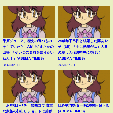
千原ジュニア、歴史の調べもの
24歳年下男性と結婚した藤あや
をしていたら→AIから“まさかの
子（65）「手に熱湯が…」大量
回答”「そいつの名前を知りたい
の差し入れ調理中にやけど
ねん！」(ABEMA TIMES)
(ABEMA TIMES)
2026年8月6日
2026年8月6日
「お母様レベチ」柴咲コウ 貴重
日経平均株価 一時1000円超下落
な家族の顔出しショットに反響
(ABEMA TIMES)