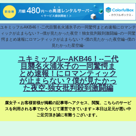
ユキミッフルAKB46！-二代目襲名火浦氷子の一同驚愕まとめ速報にロマンテ
ィックが止まらない？--僕が見たかった夜空！独女批判殺到激闘編--の一同驚
愕まとめ速報にロマンティックが止まらない？-僕の見たかった夜空編--僕の
見たかった星空編-
ユキミッフル--AKB46！--二代
目襲名火浦氷子の一同驚愕ま
とめ速報！にロマンティック
が止まらない？僕が見たかっ
た夜空-独女批判殺到激闘編
腐女子＜お客様皆様が掲載の記事等へアクセス、閲覧、こちらのサービ
スを利用される事でかろうじて運営できています＞本日は足元が悪い中
ご足労頂き誠に有難うございます。