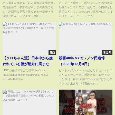
言”が波紋 河村市長出席で陳謝
が投下された！衝撃の暴力、全
名古屋市が進める「名古屋城の復元計画」
どこよりも適当に！暇つぶしのための雑談
の討論会で、参加者が車いすの男性に対
動画チャンネルです。話している内容など
も｜TBS NEWS DIG
治2ヶ月の重傷、髪の毛を刈りド
し、差別的な発言を浴びせる一幕があり、
確認などしていませんので鵜呑みにしては
ラム缶で燃やす鬼畜さ 愛人の
波紋が広がっています。 #差...
いけません。 ニュースエン...
存在も （TTMつよし
感想
未分類
【クロちゃん流】日本中から嫌
殺害40年 NYでレノン氏追悼
われている僕が絶対に病まない
（2020年12月9日）
理由読んで、現代人の悩みを解
LINEの登録で学びの情報をゲット！
ビートルズのメンバーだったジョン・レノ
https://landing.lineml.jp/r/1655778617-
ンがニューヨークで射殺されて40年とな
決！！
VG8A65KW?lp=...
った８日、殺害現場に近い広場には多くの
ファンが集まり、代表曲を次...