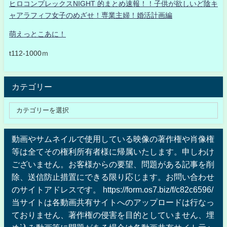
ヒロコンプレックスNIGHT 的まとめ速報！！子供が欲しいど陰キ
ャアラフィフ女子のめざせ！専業主婦！婚活計画編
萌えっとこあに！
t112-1000ｍ
カテゴリー
動画やサムネイルで使用している映像の著作権や肖像権
等は全てその権利所有者様に帰属いたします。申しわけ
ございません。お客様からの要望、問題がある記事を削
除、送信防止措置にできる限り応じます。お問い合わせ
のサイトアドレスです。 https://form.os7.biz/f/c82c6596/
当サイトは各動画共有サイトへのアップロードは行なっ
ておりません、著作権の侵害を目的としていません、埋