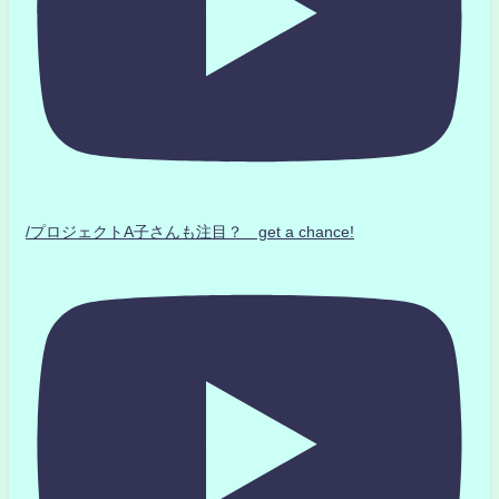
/プロジェクトA子さんも注目？ get a chance!