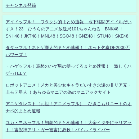
チャンネル登録
アイドッフル！ ワタクシ的まとめ速報 地下格闘アイドルだい
すき！23 ひうらのアニメ放送局101ちゃんねる BNK48 ！
SNH48！JKT48！MNL48！SGO48！GNZ48！STU48！SKE48
タダッフル！ネトゲ廃人的まとめ速報！！ネット乞食DE2000万
パワーズ！
・ハゲッフル！哀愁のハゲ男の髪ってるまとめ速報！！激しくハ
ゲっTEL？
ロボットアニメ！メカと美少女キャラだいすき永遠の非リア充・
非モテ星人 ！あらゆるマニアの為のマニアックサイト
アニゲタレスト（元祖！アニメッフル） ひきこもりニートのオ
ナベ的まとめ速報
ユカ・ヨネッフル！初老的まとめ速報！！大帝イタチにラリアッ
ト！害獣神アリ・ガー被害に必殺！パイルドライバー