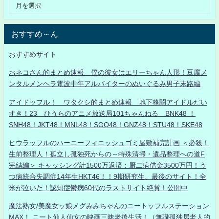
おすすめ～ん
おすすめサイト
おネコさん的まとめ速報 僕の彼女はエリーちゃん人形！豆腐メ
ンタルメンヘラ電波中年アルバイターのぬいぐるみ男子末路編
アイドッフル！ ワタクシ的まとめ速報 地下格闘アイドルだい
すき！23 ひうらのアニメ放送局101ちゃんねる BNK48 ！
SNH48！JKT48！MNL48！SGO48！GNZ48！STU48！SKE48
ヒウラッフルのハーニーフィニッシュゴミ屋敷補完計画 ＜必殺！
生前整理人！孤立し孤独死からの～特殊清掃・遺品整理への道F
完結編＞ キャッシング計1500万返済：厨二病借金3500万円！う
つ病統合失調症14年生HKT46！！9期研究生、最後のサイト！全
米が泣いた！認知症鬱病60代のラストサイト絶賛！公開中
魔法熟女/美魔女ッ娘メグみみちゃんのニートッフルステーション
MAX！ ニート仙人仙女の映画三昧老後生活！（無職孤独居老人的