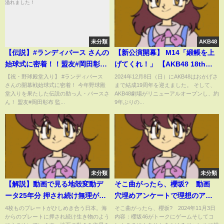
未分類
AKB48
【伝説】#ランディバース さんの
【新公演開幕】 M14「緞帳を上
始球式に密着！！盟友#岡田彰布
げてくれ！」 【AKB48 18th
監督との再会に笑顔が溢れまし
Stage「ここからだ」より】
【祝・野球殿堂入り】 #ランディバース
2024年12月8日（日）にAKB48はおかげさ
さんの開幕戦始球式に密着！ 今年野球殿
まで結成19周年を迎えました。 そして、
た！
堂入りを果たした伝説の助っ人・バースさ
AKB48劇場がリニューアルオープンし、約
ん！ 盟友#岡田彰布 監...
9年ぶりの...
未分類
未分類
【解説】動画で見る地殻変動デ
そこ曲がったら、櫻坂? 動画
ータ25年分 押され続け無理がた
穴埋めアンケートで理想のアイ
まっているところは？『週刊地
ドル像を掘り下げる 11月3日
4枚ものプレートがひしめき合う日本。海
そこ曲がったら、櫻坂? 2024年11月3日
からのプレートに押され続け生き物のよう
内容：櫻坂46がトークにゲームそしてコ
震ニュース』