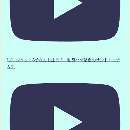
/プロジェクトA子さんも注目？ 独身ハゲ僧侶のサンドイッチ
人生