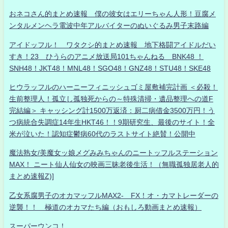
おネコさん的まとめ速報 僕の彼女はエリーちゃん人形！豆腐メ
ンタルメンヘラ電波中年アルバイターのぬいぐるみ男子末路編
アイドッフル！ ワタクシ的まとめ速報 地下格闘アイドルだい
すき！23 ひうらのアニメ放送局101ちゃんねる BNK48 ！
SNH48！JKT48！MNL48！SGO48！GNZ48！STU48！SKE48
ヒウラッフルのハーニーフィニッシュゴミ屋敷補完計画 ＜必殺！
生前整理人！孤立し孤独死からの～特殊清掃・遺品整理への道F
完結編＞ キャッシング計1500万返済：厨二病借金3500万円！う
つ病統合失調症14年生HKT46！！9期研究生、最後のサイト！全
米が泣いた！認知症鬱病60代のラストサイト絶賛！公開中
魔法熟女/美魔女ッ娘メグみみちゃんのニートッフルステーション
MAX！ ニート仙人仙女の映画三昧老後生活！（無職孤独居老人的
まとめ速報Z)]
乙女系腐男子のオカマッフルMAX2- FX！オ・カマトレーダーの
逆襲！！ 極道のオカマたち編（おもしろ動画まとめ速報）
スーパーウンコ！