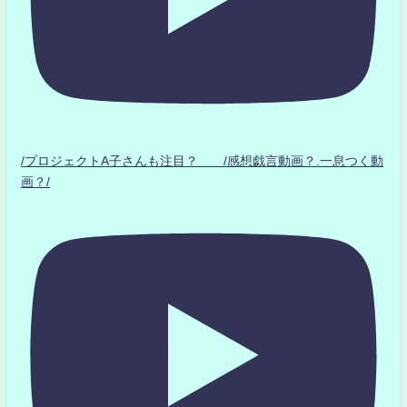
/プロジェクトA子さんも注目？ /感想戯言動画？.一息つく動
画？/