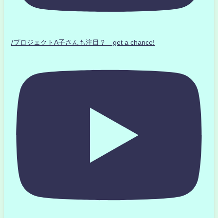
/プロジェクトA子さんも注目？ get a chance!