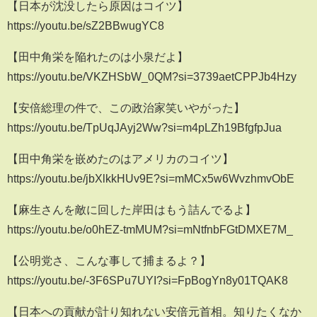
【日本が沈没したら原因はコイツ】
https://youtu.be/sZ2BBwugYC8
【田中角栄を陥れたのは小泉だよ】
https://youtu.be/VKZHSbW_0QM?si=3739aetCPPJb4Hzy
【安倍総理の件で、この政治家笑いやがった】
https://youtu.be/TpUqJAyj2Ww?si=m4pLZh19BfgfpJua
【田中角栄を嵌めたのはアメリカのコイツ】
https://youtu.be/jbXlkkHUv9E?si=mMCx5w6WvzhmvObE
【麻生さんを敵に回した岸田はもう詰んでるよ】
https://youtu.be/o0hEZ-tmMUM?si=mNtfnbFGtDMXE7M_
【公明党さ、こんな事して捕まるよ？】
https://youtu.be/-3F6SPu7UYI?si=FpBogYn8y01TQAK8
【日本への貢献が計り知れない安倍元首相。知りたくなか