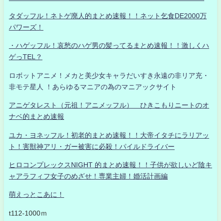
タダッフル！ネトゲ廃人的まとめ速報！！ネット乞食DE2000万
パワーズ！
・ハゲッフル！哀愁のハゲ男の髪ってるまとめ速報！！激しくハ
ゲっTEL？
ロボットアニメ！メカと美少女キャラだいすき永遠の非リア充・
非モテ星人 ！あらゆるマニアの為のマニアックサイト
アニゲタレスト（元祖！アニメッフル） ひきこもりニートのオ
ナベ的まとめ速報
ユカ・ヨネッフル！初老的まとめ速報！！大帝イタチにラリアッ
ト！害獣神アリ・ガー被害に必殺！パイルドライバー
ヒロコンプレックスNIGHT 的まとめ速報！！子供が欲しいど陰キ
ャアラフィフ女子のめざせ！専業主婦！婚活計画編
萌えっとこあに！
t112-1000ｍ