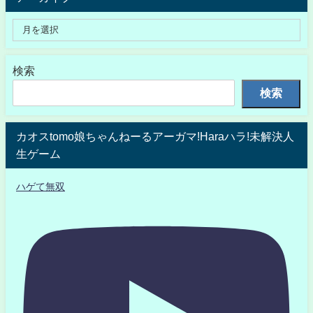
検索
検索
カオスtomo娘ちゃんねーるアーガマ!Haraハラ!未解決人
生ゲーム
ハゲて無双