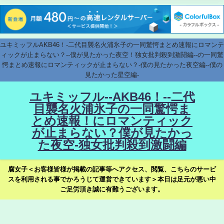
ユキミッフルAKB46！-二代目襲名火浦氷子の一同驚愕まとめ速報にロマンテ
ィックが止まらない？--僕が見たかった夜空！独女批判殺到激闘編--の一同驚
愕まとめ速報にロマンティックが止まらない？-僕の見たかった夜空編--僕の
見たかった星空編-
ユキミッフル--AKB46！--二代
目襲名火浦氷子の一同驚愕ま
とめ速報！にロマンティック
が止まらない？僕が見たかっ
た夜空-独女批判殺到激闘編
腐女子＜お客様皆様が掲載の記事等へアクセス、閲覧、こちらのサービ
スを利用される事でかろうじて運営できています＞本日は足元が悪い中
ご足労頂き誠に有難うございます。