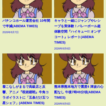
パチンコホール運営会社 10年間
キャラと一緒にジャンプやレシ
で半減(ABEMA TIMES)
ーブを実体験！バレーボール超
体験空間『ハイキュー!! オンザ
2026年8月7日
コート』レポート(ABEMA
TIMES)
2026年8月6日
着こなしがまるで高級店と反
熊本県熊本地方で震度4 津波の心
響、アニメ『呪術廻戦』牛角コ
配なし 午後7時49分頃(ABEMA
ラボイラストに「五条だけ五つ
TIMES)
星シェフ」(ABEMA TIMES)
2026年8月6日