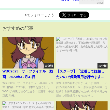
Xでフォローしよう
おすすめの記事
未分類
未分類
WBC2023 ザ・ファイナル 動
【スクープ】「近道して妊娠し
画 2023年12月31日
たいので保険適用は諦めます」
不妊治療の保険適用 対象外の
WBC2023 ザ・ファイナル 2023年12月
保険適用の範囲が広がった不妊治療。「不
31日内容：2023年、日本中を熱くした
妊の原因の検査」や「原因疾患の治療」は
治療あり明暗...助成金撤廃で負担
WBCの“侍魂の核心”に迫る！出演者：中居
以前から保険適用だったが、今年４月から
増の人も（2022年5月25日）
正広 川﨑...
新たに保険適用となったのが...