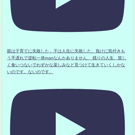
親は子育てに失敗した」子は人生に失敗した。負けに気付きも
う手遅れで逆転一発manなんかありません、 残りの人生、貧し
く食いつないでわずかな楽しみなど見つけて生きていくしかな
いのです。ないのです。