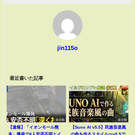
jin115o
最近書いた記事
未分類
未分類
【速報】「イオンモール熊
【Suno AI v5.5】民族音楽風
本」爆発で4人安否不明とイ
の曲を作るスタイルーv5.5で