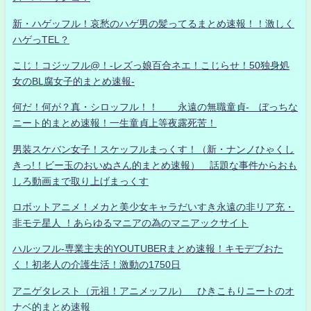
新・ハゲッフル！哀愁のハゲ男の髪ってるまとめ速報！！激しく
ハゲっTEL？
こじ！コジッフル@！-レズっ娘百合ネエ！こじらせ！50独身処
女のBL腐女子的まとめ速報-
何だ！何が？真・シロッフル！！ 永遠の無職童貞- ぼっちな
ニート的まとめ速報！一生童貞上等夜露死苦！
男装スケバン女子！スケッフルまっくす！（新・ナンノひゃくし
きっ!！ビー玉のおいぬさん的まとめ速報） 話題な事件からおも
しろ動画まで取り上げまっくす
ロボットアニメ！メカと美少女キャラだいすき永遠の非リア充・
非モテ星人 ！あらゆるマニアの為のマニアックサイト
ハルッフル-専業主夫的YOUTUBERまとめ速報！キモデブおた
く！初老人の介護生活！激動の1750日
アニゲタレスト（元祖！アニメッフル） ひきこもりニートのオ
ナベ的まとめ速報