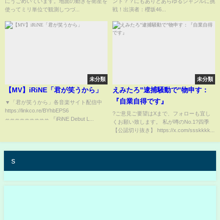
にうごめいています。地面の動きを衛星を
ント？？にもありとあらゆるジャンルに挑
使ってミリ単位で観測しつづ...
戦！出演者：櫻坂46...
未分類
未分類
【MV】iRiNE「君が笑うから」
えみたろ"逮捕騒動で"物申す：
『自業自得です』
▼「君が笑うから」各音楽サイト配信中
https://linkco.re/BYhbEPS6
?ご意見ご要望はXまで、フォローも宜し
ꕀꕀꕀꕀꕀꕀꕀꕀꕀ 『iRiNE Debut L...
くお願い致します。 私が噂のNo.1?四季
【公認切り抜き】 https://x.com/ssskkkk...
s