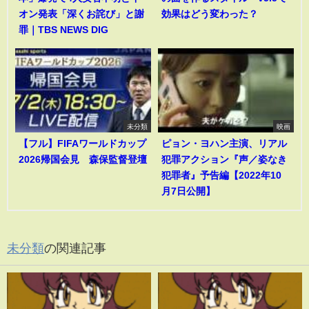
オン発表「深くお詫び」と謝
効果はどう変わった？
罪｜TBS NEWS DIG
未分類
映画
【フル】FIFAワールドカップ
ピョン・ヨハン主演、リアル
2026帰国会見 森保監督登壇
犯罪アクション『声／姿なき
犯罪者』予告編【2022年10
月7日公開】
未分類
の関連記事