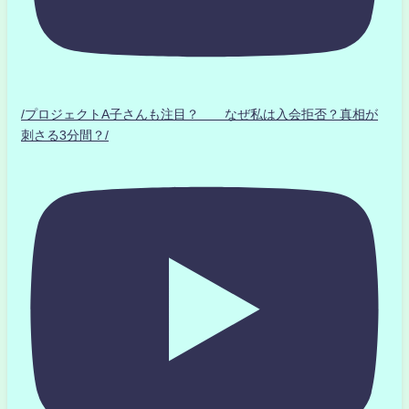
/プロジェクトA子さんも注目？ なぜ私は入会拒否？真相が
刺さる3分間？/