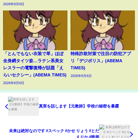
2026年8月6日
「とんでもない衣装で草」ほぼ
特殊詐欺対策で注目の防犯アプ
全身網タイツ姿…ラテン系美女
リ「デジポリス」(ABEMA
レスラーの電撃復帰が話題「え
TIMES)
らいセクシー」(ABEMA TIMES)
2026年8月6日
2026年8月6日
真実を話します【元教師】学校の秘密を暴露
‎未来は絶対なのです #スペック #かせ りょう #とだ
えりか #映画