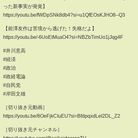
った新事実が発覚】
https://youtu.be/fWDpSNk8db4?si=u1QfEOsKJHO8--Q3
【前澤友作は苦境から逃げた！失格だよ】
https://youtu.be/-6UoEtMuaO4?si=NBZbTimUo1jJqg4F
#井川意高
#経済
#政治
#政経電論
#自民党
#岸田文雄
［切り抜き元動画］
https://youtu.be/8OeFjkCIuEU?si=BfdpqxdLeI2DL_Z2
［切り抜き元チャンネル］
https://youtube.com/@seikeidenronTV