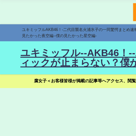
ユキミッフルAKB46！-二代目襲名火浦氷子の一同驚愕まとめ
見たかった夜空編--僕の見たかった星空編-
ユキミッフル--AKB46
ィックが止まらない？僕が
腐女子＜お客様皆様が掲載の記事等へアクセス、閲覧