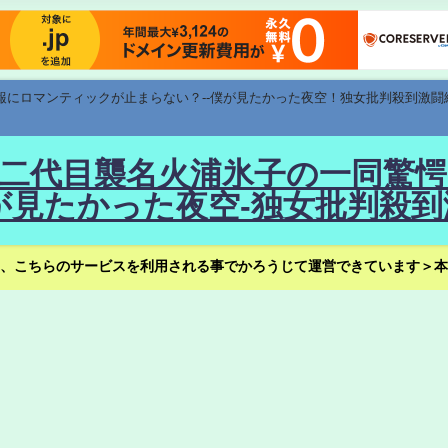
速報にロマンティックが止まらない？--僕が見たかった夜空！独女批判殺到激闘
！--二代目襲名火浦氷子の一同
見たかった夜空-独女批判殺到
、こちらのサービスを利用される事でかろうじて運営できています＞本