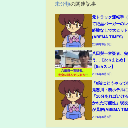
未分類
の関連記事
元トラック運転手（6
て絶品バーガーのレ
経験なしで大ヒッ
(ABEMA TIMES)
2026年8月8日
八田與一容疑者、
う…【2chまとめ】
【5chスレ】
2026年8月8日
「8階にどうやって
鬼怒川・廃ホテルに
「10分あればいけ
かれた可能性」現
が見解(ABEMA TIM
2026年8月8日