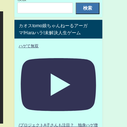
検索
カオスtomo娘ちゃんねーるアーガ
マ!Haraハラ!未解決人生ゲーム
ハゲて無双
/プロジェクトA子さんも注目？ 独身ハゲ僧