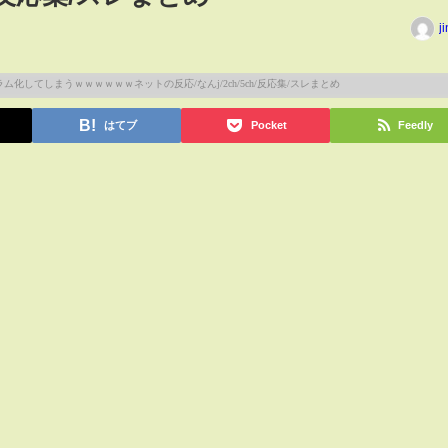
j
はてブ
Pocket
Feedly