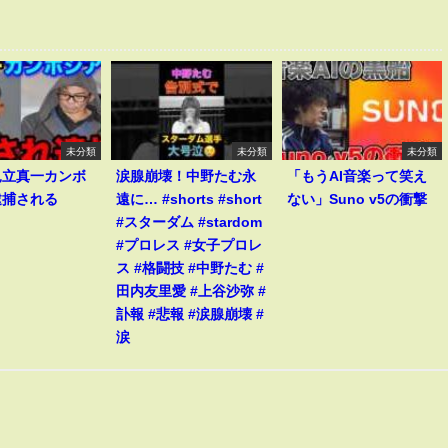
未分類
未分類
未分類
見立真一カンボ
涙腺崩壊！中野たむ永
「もうAI音楽って笑え
逮捕される
遠に… #shorts #short
ない」Suno v5の衝撃
#スターダム #stardom
#プロレス #女子プロレ
ス #格闘技 #中野たむ #
田内友里愛 #上谷沙弥 #
訃報 #悲報 #涙腺崩壊 #
涙