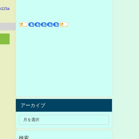
in115a
アーカイブ
検索