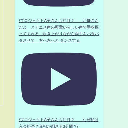
/プロジェクトA子さんも注目？ お母さん
だよ とアニメ声の可愛いらしい声で手を振
ってくれる 起き上がりながら両手をパタパ
タさせて 右へ左へと ダンスする
/プロジェクトA子さんも注目？ なぜ私は
入会拒否？真相が刺さる3分間？/