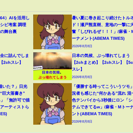
4）AIを活用し
暑い夏に巻き起こり続けたトル
シピ考案 調理
ド！瀬戸熊直樹、意地の一撃に
トの舞台裏
奮「しびれるぜ！！！」/麻雀・
ーナメント(ABEMA TIMES)
2026年8月8日
完全に詰んでしま
日本の気候、ぶっ壊れてしまう
【2chスレ】
【2chまとめ】【2chスレ】【5c
スレ】
2026年8月8日
描いた？」日光
「優勝する時ってこういうツモ
“巨大落書き”
況者も感じた“何かある”流れ 混
る」「無許可で描
色テンパイから3秒後にロン「シ
役アーティストら
テムできてるw」/麻雀・Mトー
ES)
ント(ABEMA TIMES)
2026年8月8日