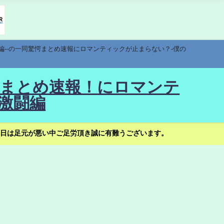
編--の一同驚愕まとめ速報にロマンティックが止まらない？-僕の
驚愕まとめ速報！にロマンテ
激闘編
日は足元が悪い中ご足労頂き誠に有難うございます。