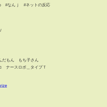
まとめ #なんｊ #ネットの反応
/
んだもん もち子さん
ミコ ナースロボ＿タイプＴ
rize