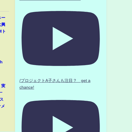
ネー
大興
Mト
h
/プロジェクトA子さんも注目？ get a
」実
chance!
一
ス
ナメ