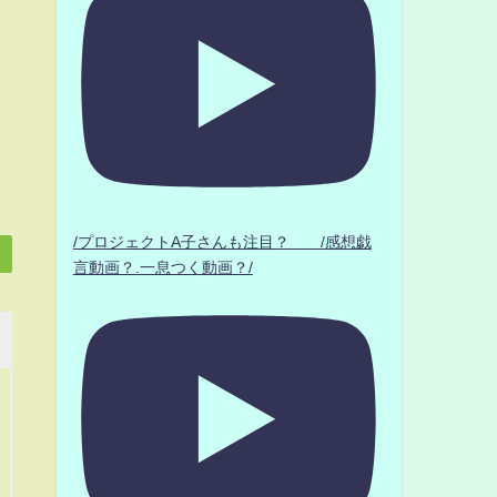
/プロジェクトA子さんも注目？ /感想戯
言動画？.一息つく動画？/