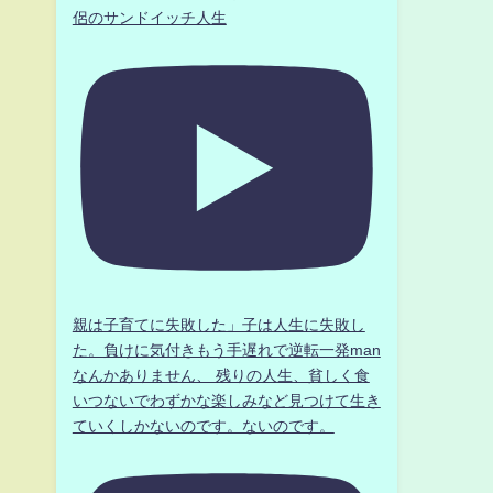
侶のサンドイッチ人生
親は子育てに失敗した」子は人生に失敗し
た。負けに気付きもう手遅れで逆転一発man
なんかありません、 残りの人生、貧しく食
いつないでわずかな楽しみなど見つけて生き
ていくしかないのです。ないのです。