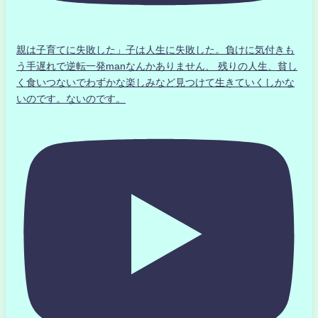
親は子育てに失敗した」子は人生に失敗した。負けに気付きも
う手遅れで逆転一発manなんかありません、 残りの人生、貧し
く食いつないでわずかな楽しみなど見つけて生きていくしかな
いのです。ないのです。