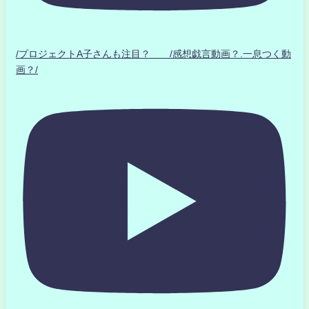
/プロジェクトA子さんも注目？ /感想戯言動画？.一息つく動
画？/