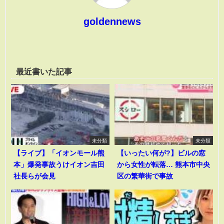
goldennews
最近書いた記事
未分類
未分類
【ライブ】「イオンモール熊
【いったい何が?】ビルの窓
本」爆発事故うけイオン吉田
から女性が転落… 熊本市中央
社長らが会見
区の繁華街で事故