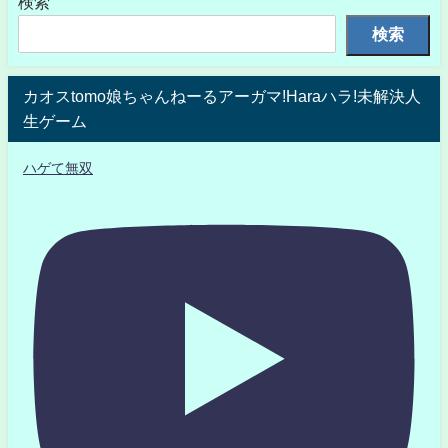
検索
検索
カオスtomo娘ちゃんねーるアーガマ!Haraハラ!未解決人
生ゲーム
ハゲて無双