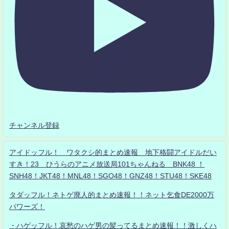
チャンネル登録
アイドッフル！ ワタクシ的まとめ速報 地下格闘アイドルだい
すき！23 ひうらのアニメ放送局101ちゃんねる BNK48 ！
SNH48！JKT48！MNL48！SGO48！GNZ48！STU48！SKE48
タダッフル！ネトゲ廃人的まとめ速報！！ネット乞食DE2000万
パワーズ！
・ハゲッフル！哀愁のハゲ男の髪ってるまとめ速報！！激しくハ