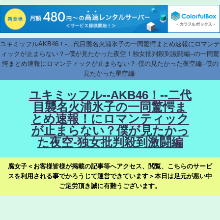
ユキミッフルAKB46！-二代目襲名火浦氷子の一同驚愕まとめ速報にロマンテ
ィックが止まらない？--僕が見たかった夜空！独女批判殺到激闘編--の一同驚
愕まとめ速報にロマンティックが止まらない？-僕の見たかった夜空編--僕の
見たかった星空編-
ユキミッフル--AKB46！--二代
目襲名火浦氷子の一同驚愕ま
とめ速報！にロマンティック
が止まらない？僕が見たかっ
た夜空-独女批判殺到激闘編
腐女子＜お客様皆様が掲載の記事等へアクセス、閲覧、こちらのサービ
スを利用される事でかろうじて運営できています＞本日は足元が悪い中
ご足労頂き誠に有難うございます。