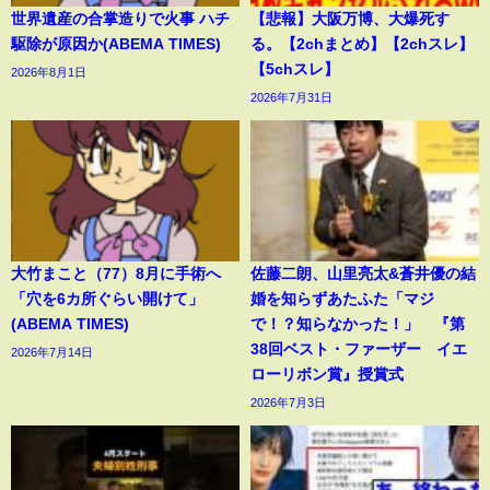
世界遺産の合掌造りで火事 ハチ
【悲報】大阪万博、大爆死す
駆除が原因か(ABEMA TIMES)
る。【2chまとめ】【2chスレ】
【5chスレ】
2026年8月1日
2026年7月31日
大竹まこと（77）8月に手術へ
佐藤二朗、山里亮太&蒼井優の結
「穴を6カ所ぐらい開けて」
婚を知らずあたふた「マジ
(ABEMA TIMES)
で！？知らなかった！」 『第
38回ベスト・ファーザー イエ
2026年7月14日
ローリボン賞』授賞式
2026年7月3日