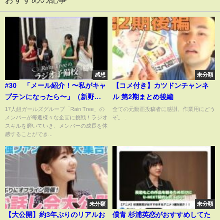
感想
未分類
#30 「メール紹介！〜私がキャ
【コメ付き】カツドンチャンネ
プテンになったら〜」（新野楓
ル 第2期まとめ後編
果、朝宮日向、片瀬真花、水野
17人組ガールズグループ「Rain Tree」の
全ての元動画投稿者に感謝。作業用にどう
メンバーが毎週様々な企画に挑戦！ラジオ
ぞ。...
乃愛）
スキルを磨いていき、メンバーの成長を体
感することができ...
未分類
未分類
【大公開】約3年ぶりのリアルお
僕青 杉浦英恋がおすすめしてた