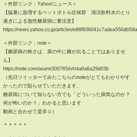
＜外部リンク：Yahoo!ニュース＞
【猛暑に急増するペットボトル症候群 清涼飲料水のとり
過ぎによる急性糖尿病に要注意】
https://news.yahoo.co.jp/articles/e88f936041c7adea550db5
＜外部リンク：note＞
【糖尿病の怖さは、尿の中に糖が出ることではありませ
ん】
https://note.com/asami300765/n/n4a0a6a29d03b
（先日ツイッターでみたこちらのnoteがとてもわかりやす
かったので貼らせていただきます。
糖尿病について知らない方でも「どういった病気なのか？
何が怖いのか？」わかると思います
動画と合わせて是非☺️）
＊＊＊＊＊