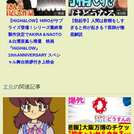
映画
未分類
【HiGH&LOW】HIROがサプ
【勃起学】人間は射精をしす
ライズ登場！シリーズ最終章
ぎると何が起きる？医師が徹
製作決定でAKIRA＆NAOTO
底解説
＆白濱亜嵐ら帰還 映画
『HiGH&LOW』
10thANNIVERSARY スペシ
ャル舞台挨拶付き上映会
文化
の関連記事