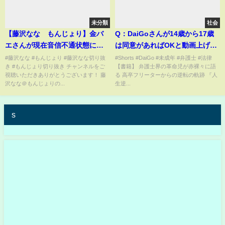
未分類
社会
【藤沢なな もんじょり】金バ
Q：DaiGoさんが14歳から17歳
エさんが現在音信不通状態に…●
は同意があればOKと動画上げて
亡説も…？横領の疑いもあり、
ました。どちらが正しいのでし
#藤沢なな #もんじょり #藤沢なな切り抜
#Shorts #DaiGo #未成年 #弁護士 #法律
き #もんじょり切り抜き チャンネルをご
【書籍】 弁護士界の革命児が赤裸々に語
ぜろわんが警察に相談…これに
ょう？#Shorts
視聴いただきありがとうございます！ 藤
る 高卒フリーターからの逆転の軌跡 『人
は裏があって…？
沢なな＠もんじょりの...
生逆...
s