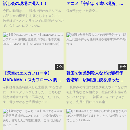
話し会の現場に潜入！！
アニメ「宇宙より遠い場所」が
Abemaで無料配信中
今回の動画は、、 現地で行われるリアル
僕が見たかった青空...
お話し会の様子を お届けします☺️? ここ
数年はずっとオンラインでの開催だったの
で、久しぶりにファンの...
文化
社会
【天空のエスカフローネ】
韓国で無差別殺人などの犯行予
MAD/AMV エスカフローネ 劇場
告増加 駅周辺に銃を持った機
版 主題歌「指輪」坂本真綾 2025
動隊員や装甲車(2023年8月7日)
今回は発売当時購入した主題歌CDを音源
夏休みの韓国で無差別殺人やテロなどの
に、リマスタリングしました。 こちらは
犯行予告などが相次ぎ、社会に不安感が広
REMASTER【The Vision of
発売当時すでに音に不満があった一曲で
がっています。 韓国メディアによりま
Escaflowne】
す。伸びやかさと透明感がイマ...
すと、先月21日にソウル南...