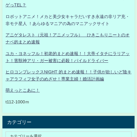
ゲっTEL？
ロボットアニメ！メカと美少女キャラだいすき永遠の非リア充・
非モテ星人 ！あらゆるマニアの為のマニアックサイト
アニゲタレスト（元祖！アニメッフル） ひきこもりニートのオ
ナベ的まとめ速報
ユカ・ヨネッフル！初老的まとめ速報！！大帝イタチにラリアッ
ト！害獣神アリ・ガー被害に必殺！パイルドライバー
ヒロコンプレックスNIGHT 的まとめ速報！！子供が欲しいど陰キ
ャアラフィフ女子のめざせ！専業主婦！婚活計画編
萌えっとこあに！
t112-1000ｍ
カテゴリー