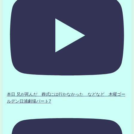
本日 兄が死んだ 葬式には行かなかった などなど 木曜ゴー
ルデン日浦劇場パート7