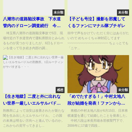
未分類
未分類
八潮市の道路陥没事故 下水道
【子ども号泣】撮影を邪魔して
管内のドローン調査続行 今後
くるファンにマナル隊ブチギレ
の救助活動方針は再検討(2025年
埼玉県八潮市の道路陥没事故で5日、現
街中で声をかけていただく分にはありがた
場付近の下水道管内で運転席部分とみられ
いので めちゃくちゃ神対応してます
2月6日)
るものが見つかりましたが、6日もドロー
~~~~~~~~~~~~~~~~~~~~~~~ ちょっとでも
ンを使って引き続き内部の調...
「ニヤ...
感想
未分類
【生き地獄】二度と外に出れな
「めでたすぎる！」中村太地八
い世界一厳しいエルサルバドル
段が結婚を発表！ファンから祝
の刑務所。1日ルーティンがヤバ
福続々「驚きました」「末長く
刑務所によって治安は改善されたが新たな
将棋の中村太地八段が6月15日、日本将
闇を生み出したエルサルバドル。 この国
棋連盟を通じて結婚したことを発表した。
すぎる・・・
お幸せに」(ABEMA TIMES)
の未来は明るい方向へと進んでいるのか。
中村八段は米長邦雄永世棋聖門下で、
これからの見守ってきまし...
2006年に17歳で四段...