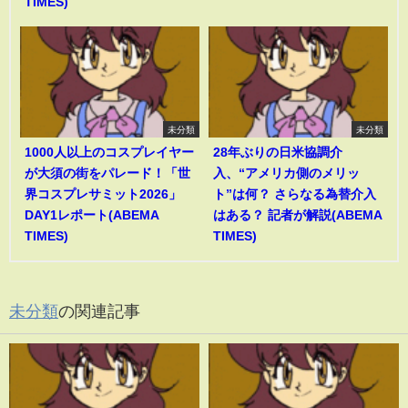
TIMES)
未分類
未分類
1000人以上のコスプレイヤー
28年ぶりの日米協調介
が大須の街をパレード！「世
入、“アメリカ側のメリッ
界コスプレサミット2026」
ト”は何？ さらなる為替介入
DAY1レポート(ABEMA
はある？ 記者が解説(ABEMA
TIMES)
TIMES)
未分類
の関連記事