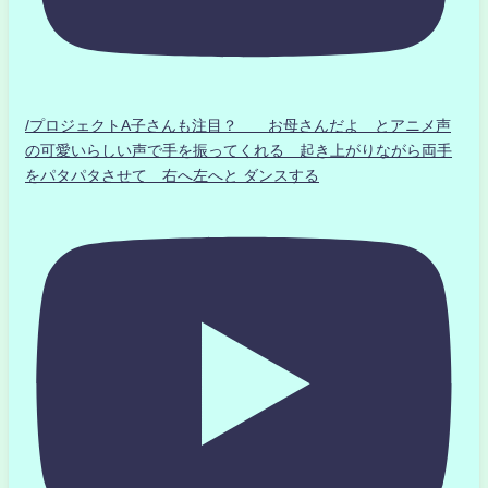
/プロジェクトA子さんも注目？ お母さんだよ とアニメ声
の可愛いらしい声で手を振ってくれる 起き上がりながら両手
をパタパタさせて 右へ左へと ダンスする