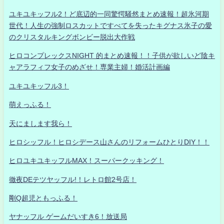
ユキユキッフル2！ど底辺的一同驚愕騒然まとめ速報！超氷河期
世代！人生の強制ロスカットですべてを失ったキグナス氷子の愛
のクリスタルキングボンビー脱出大作戦
ヒロコンプレックスNIGHT 的まとめ速報！！子供が欲しいど陰キ
ャアラフィフ女子のめざせ！専業主婦！婚活計画編
ユキユキッフル3！
萌えっふる！
天にまします我ら！
ヒロシッフル！ヒロシデース山さんのリフォームひとりDIY！！
ヒロユキユキッフルMAX！スーパークッキング！
徹夜DEテツヤッフル!！レトロ館2号店！
剛Q超児ともっふる！
ヤナッフル ゲームだいすき6！放送局