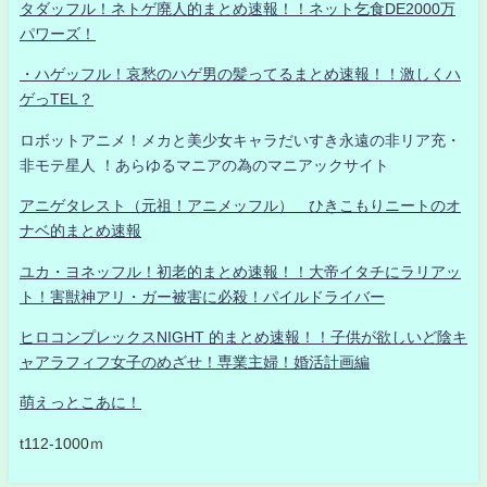
タダッフル！ネトゲ廃人的まとめ速報！！ネット乞食DE2000万
パワーズ！
・ハゲッフル！哀愁のハゲ男の髪ってるまとめ速報！！激しくハ
ゲっTEL？
ロボットアニメ！メカと美少女キャラだいすき永遠の非リア充・
非モテ星人 ！あらゆるマニアの為のマニアックサイト
アニゲタレスト（元祖！アニメッフル） ひきこもりニートのオ
ナベ的まとめ速報
ユカ・ヨネッフル！初老的まとめ速報！！大帝イタチにラリアッ
ト！害獣神アリ・ガー被害に必殺！パイルドライバー
ヒロコンプレックスNIGHT 的まとめ速報！！子供が欲しいど陰キ
ャアラフィフ女子のめざせ！専業主婦！婚活計画編
萌えっとこあに！
t112-1000ｍ