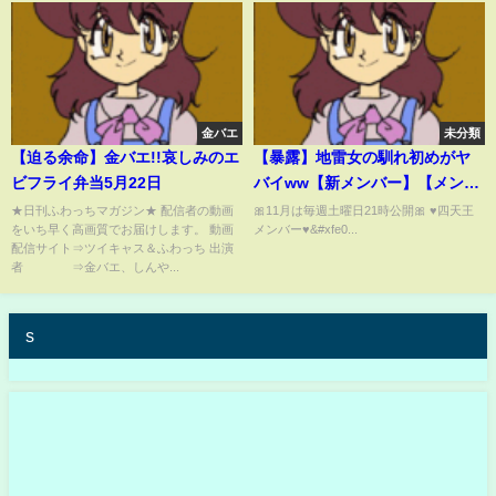
金バエ
未分類
【迫る余命】金バエ!!哀しみのエ
【暴露】地雷女の馴れ初めがヤ
ビフライ弁当5月22日
バイww【新メンバー】【メンヘ
ラ】
★日刊ふわっちマガジン★ 配信者の動画
🎀11月は毎週土曜日21時公開🎀 ♥️四天王
をいち早く高画質でお届けします。 動画
メンバー♥&#xfe0...
配信サイト⇒ツイキャス＆ふわっち 出演
者 ⇒金バエ、しんや...
s