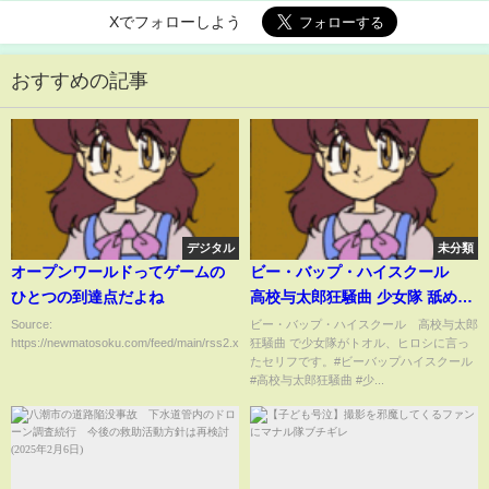
Xでフォローしよう
おすすめの記事
デジタル
未分類
オープンワールドってゲームの
ビー・バップ・ハイスクール
ひとつの到達点だよね
高校与太郎狂騒曲 少女隊 舐めな
いでよ #ビーバップハイスクール
Source:
ビー・バップ・ハイスクール 高校与太郎
https://newmatosoku.com/feed/main/rss2.xml...
狂騒曲 で少女隊がトオル、ヒロシに言っ
#高校与太郎狂騒曲 #少女隊
たセリフです。#ビーバップハイスクール
#高校与太郎狂騒曲 #少...