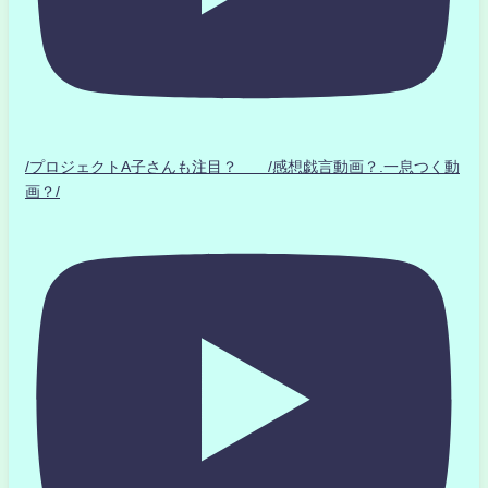
/プロジェクトA子さんも注目？ /感想戯言動画？.一息つく動
画？/