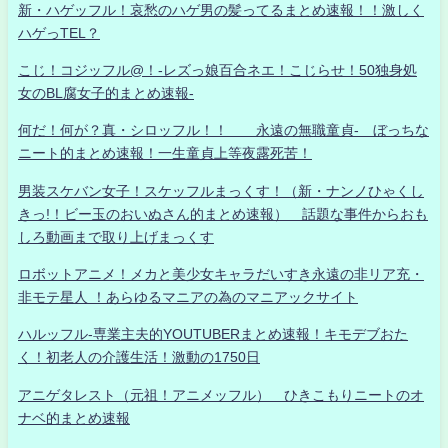
新・ハゲッフル！哀愁のハゲ男の髪ってるまとめ速報！！激しく
ハゲっTEL？
こじ！コジッフル@！-レズっ娘百合ネエ！こじらせ！50独身処
女のBL腐女子的まとめ速報-
何だ！何が？真・シロッフル！！ 永遠の無職童貞- ぼっちな
ニート的まとめ速報！一生童貞上等夜露死苦！
男装スケバン女子！スケッフルまっくす！（新・ナンノひゃくし
きっ!！ビー玉のおいぬさん的まとめ速報） 話題な事件からおも
しろ動画まで取り上げまっくす
ロボットアニメ！メカと美少女キャラだいすき永遠の非リア充・
非モテ星人 ！あらゆるマニアの為のマニアックサイト
ハルッフル-専業主夫的YOUTUBERまとめ速報！キモデブおた
く！初老人の介護生活！激動の1750日
アニゲタレスト（元祖！アニメッフル） ひきこもりニートのオ
ナベ的まとめ速報