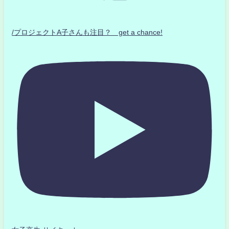
/プロジェクトA子さんも注目？ get a chance!