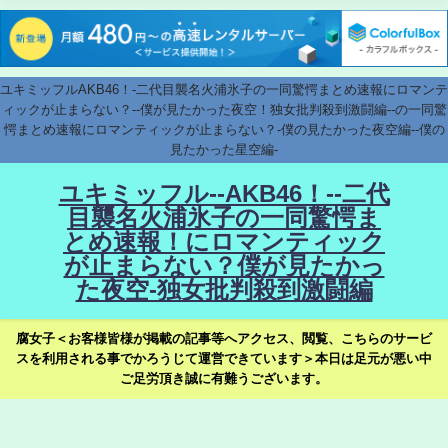
ユキミッフルAKB46！-二代目襲名火浦氷子の一同驚愕まとめ速報にロマンテ
ィックが止まらない？--僕が見たかった夜空！独女批判殺到激闘編--の一同驚
愕まとめ速報にロマンティックが止まらない？-僕の見たかった夜空編--僕の
見たかった星空編-
ユキミッフル--AKB46！--二代
目襲名火浦氷子の一同驚愕ま
とめ速報！にロマンティック
が止まらない？僕が見たかっ
た夜空-独女批判殺到激闘編
腐女子＜お客様皆様が掲載の記事等へアクセス、閲覧、こちらのサービ
スを利用される事でかろうじて運営できています＞本日は足元が悪い中
ご足労頂き誠に有難うございます。