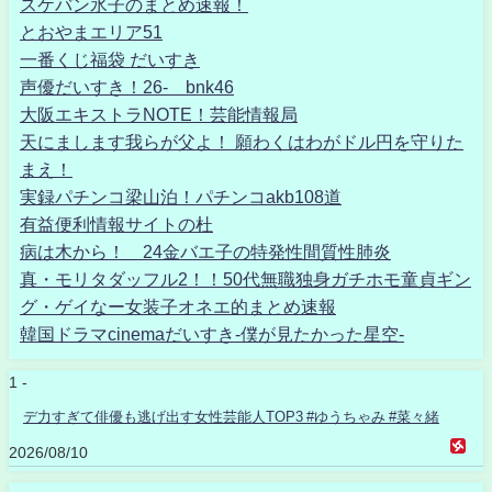
スケバン氷子のまとめ速報！
とおやまエリア51
一番くじ福袋 だいすき
声優だいすき！26- bnk46
大阪エキストラNOTE！芸能情報局
天にまします我らが父よ！ 願わくはわがドル円を守りた
まえ！
実録パチンコ梁山泊！パチンコakb108道
有益便利情報サイトの杜
病は木から！ 24金バエ子の特発性間質性肺炎
真・モリタダッフル2！！50代無職独身ガチホモ童貞ギン
グ・ゲイなー女装子オネエ的まとめ速報
韓国ドラマcinemaだいすき-僕が見たかった星空-
1 -
デ力すぎて俳優も逃げ出す女性芸能人TOP3 #ゆうちゃみ #菜々緒
2026/08/10