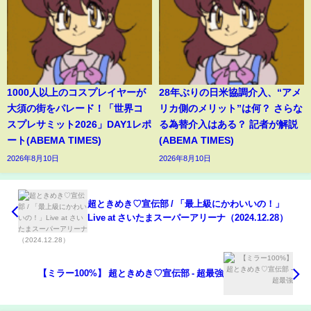
1000人以上のコスプレイヤーが
28年ぶりの日米協調介入、“アメ
大須の街をパレード！「世界コ
リカ側のメリット”は何？ さらな
スプレサミット2026」DAY1レポ
る為替介入はある？ 記者が解説
ート(ABEMA TIMES)
(ABEMA TIMES)
2026年8月10日
2026年8月10日
超ときめき♡宣伝部 / 「最上級にかわいいの！」
Live at さいたまスーパーアリーナ（2024.12.28）
【ミラー100%】 超ときめき♡宣伝部 - 超最強