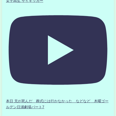
女子高生 サイキッカー
本日 兄が死んだ 葬式には行かなかった などなど 木曜ゴー
ルデン日浦劇場パート7