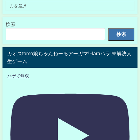
検索
検索
カオスtomo娘ちゃんねーるアーガマ!Haraハラ!未解決人
生ゲーム
ハゲて無双