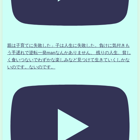
親は子育てに失敗した」子は人生に失敗した。負けに気付きも
う手遅れで逆転一発manなんかありません、 残りの人生、貧し
く食いつないでわずかな楽しみなど見つけて生きていくしかな
いのです。ないのです。