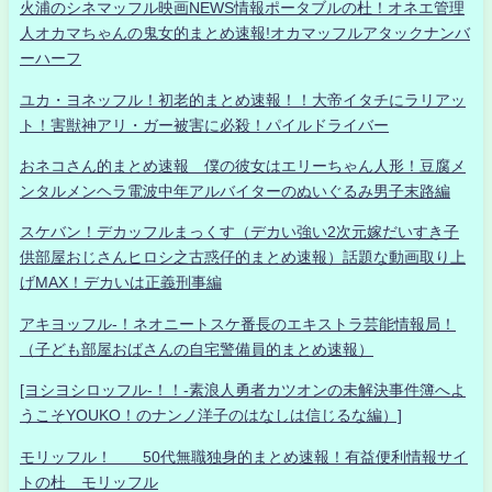
火浦のシネマッフル映画NEWS情報ポータブルの杜！オネエ管理
人オカマちゃんの鬼女的まとめ速報!オカマッフルアタックナンバ
ーハーフ
ユカ・ヨネッフル！初老的まとめ速報！！大帝イタチにラリアッ
ト！害獣神アリ・ガー被害に必殺！パイルドライバー
おネコさん的まとめ速報 僕の彼女はエリーちゃん人形！豆腐メ
ンタルメンヘラ電波中年アルバイターのぬいぐるみ男子末路編
スケバン！デカッフルまっくす（デカい強い2次元嫁だいすき子
供部屋おじさんヒロシ之古惑仔的まとめ速報）話題な動画取り上
げMAX！デカいは正義刑事編
アキヨッフル-！ネオニートスケ番長のエキストラ芸能情報局！
（子ども部屋おばさんの自宅警備員的まとめ速報）
[ヨシヨシロッフル-！！-素浪人勇者カツオンの未解決事件簿へよ
うこそYOUKO！のナンノ洋子のはなしは信じるな編）]
モリッフル！ 50代無職独身的まとめ速報！有益便利情報サイ
トの杜 モリッフル