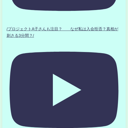
/プロジェクトA子さんも注目？ なぜ私は入会拒否？真相が
刺さる3分間？/