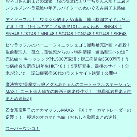
おネコさん的まとめ速報 僕の彼女はエリーちゃん人形！豆腐メ
ンタルメンヘラ電波中年アルバイターのぬいぐるみ男子末路編
アイドッフル！ ワタクシ的まとめ速報 地下格闘アイドルだい
すき！23 ひうらのアニメ放送局101ちゃんねる BNK48 ！
SNH48！JKT48！MNL48！SGO48！GNZ48！STU48！SKE48
ヒウラッフルのハーニーフィニッシュゴミ屋敷補完計画 ＜必殺！
生前整理人！孤立し孤独死からの～特殊清掃・遺品整理への道F
完結編＞ キャッシング計1500万返済：厨二病借金3500万円！う
つ病統合失調症14年生HKT46！！9期研究生、最後のサイト！全
米が泣いた！認知症鬱病60代のラストサイト絶賛！公開中
魔法熟女/美魔女ッ娘メグみみちゃんのニートッフルステーション
MAX！ ニート仙人仙女の映画三昧老後生活！（無職孤独居老人的
まとめ速報Z)]
乙女系腐男子のオカマッフルMAX2- FX！オ・カマトレーダーの
逆襲！！ 極道のオカマたち編（おもしろ動画まとめ速報）
スーパーウンコ！