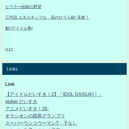
ヒウラー総統の野望
三代目 ユキユキッフル 花のひうら組! 見参！
魁!!アイドル塾!
t112
Links
Link
【アイドルだいすき！2】「IDOL DAISUKI！」
vtuber だいすき
アニメだいすき！26-
オラシオンの競馬グランプリ
スーパーウンコウーマンT・子なし