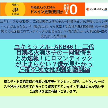
ユキミッフルAKB46！-二代目襲名火浦氷子の一同驚愕まとめ速報にロマンテ
ィックが止まらない？--僕が見たかった夜空！独女批判殺到激闘編--の一同驚
愕まとめ速報にロマンティックが止まらない？-僕の見たかった夜空編--僕の
見たかった星空編-
ユキミッフル--AKB46！--二代
目襲名火浦氷子の一同驚愕ま
とめ速報！にロマンティック
が止まらない？僕が見たかっ
た夜空-独女批判殺到激闘編
腐女子＜お客様皆様が掲載の記事等へアクセス、閲覧、こちらのサービ
スを利用される事でかろうじて運営できています＞本日は足元が悪い中
ご足労頂き誠に有難うございます。