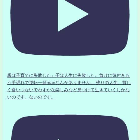
親は子育てに失敗した」子は人生に失敗した。負けに気付きも
う手遅れで逆転一発manなんかありません、 残りの人生、貧し
く食いつないでわずかな楽しみなど見つけて生きていくしかな
いのです。ないのです。