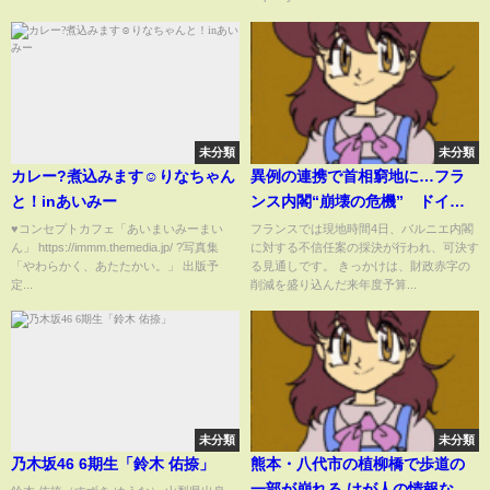
未分類
未分類
カレー?煮込みます☺︎りなちゃん
異例の連携で首相窮地に…フラ
と！inあいみー
ンス内閣“崩壊の危機” ドイツ
も“連立崩壊”【報道ステーショ
♥コンセプトカフェ「あいまいみーまい
フランスでは現地時間4日、バルニエ内閣
ん」 https://immm.themedia.jp/ ?写真集
に対する不信任案の採決が行われ、可決す
ン】(2024年12月4日)
「やわらかく、あたたかい。」 出版予
る見通しです。 きっかけは、財政赤字の
定...
削減を盛り込んだ来年度予算...
未分類
未分類
乃木坂46 6期生「鈴木 佑捺」
熊本・八代市の植柳橋で歩道の
一部が崩れる けが人の情報なし