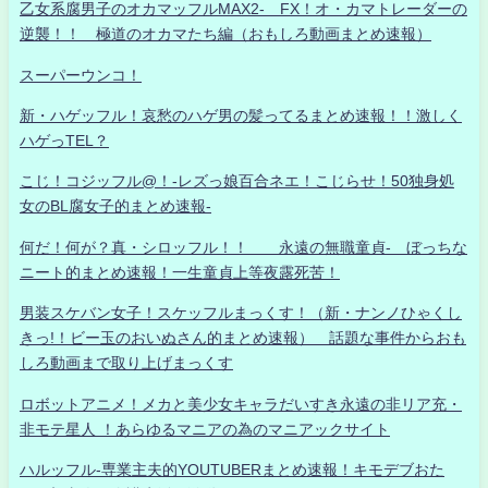
乙女系腐男子のオカマッフルMAX2- FX！オ・カマトレーダーの
逆襲！！ 極道のオカマたち編（おもしろ動画まとめ速報）
スーパーウンコ！
新・ハゲッフル！哀愁のハゲ男の髪ってるまとめ速報！！激しく
ハゲっTEL？
こじ！コジッフル@！-レズっ娘百合ネエ！こじらせ！50独身処
女のBL腐女子的まとめ速報-
何だ！何が？真・シロッフル！！ 永遠の無職童貞- ぼっちな
ニート的まとめ速報！一生童貞上等夜露死苦！
男装スケバン女子！スケッフルまっくす！（新・ナンノひゃくし
きっ!！ビー玉のおいぬさん的まとめ速報） 話題な事件からおも
しろ動画まで取り上げまっくす
ロボットアニメ！メカと美少女キャラだいすき永遠の非リア充・
非モテ星人 ！あらゆるマニアの為のマニアックサイト
ハルッフル-専業主夫的YOUTUBERまとめ速報！キモデブおた