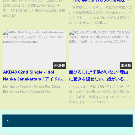
鈴木 佑捺（すずき ゆうな） 山梨県出身
18歳 乃木坂46に6期生11名の加入が決
(ABEMA TIMES)
熊本県によりますと、八代市の球磨川に
定！ 2月14日(金)より毎日午前11時に夏組
かかる植柳橋の歩道の一部が崩れたという
6名を1名...
ことです。 これまでにけが人は確認さ
れていません。 （ANNニ...
AKB48
未分類
AKB48 62nd Single - Idol
館ひろしに“子供がいない”理由
Nanka Janakattara / アイドルな
に驚きを隠せない…娘がいると
んかじゃなかったら | Color
噂されている内容に一同驚愕…
Member : • Team A - Okabe Rin, Chiba
こんにちは！ 今回は舘ひろしさんが「子
Erii, Honda Hitomi, Mukaichi Mion...
供」を作らない理由や 娘がいると噂され
Coded Lyrics
「禁煙」をしたきっかけに耳を
ている内容、禁煙をしたきっかけについて
KAN/ROM/ENG/IDN
疑う…
紹介します。 モノクロテレ...
s