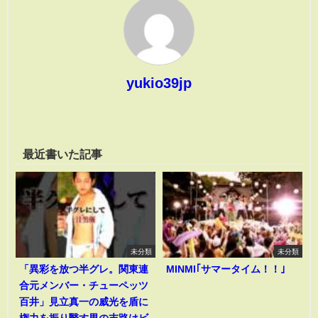
yukio39jp
最近書いた記事
未分類
未分類
「異彩を放つ半グレ。関東連
MINMI｢サマータイム！！｣
合元メンバー・チューペッツ
百井」見立真一の威光を盾に