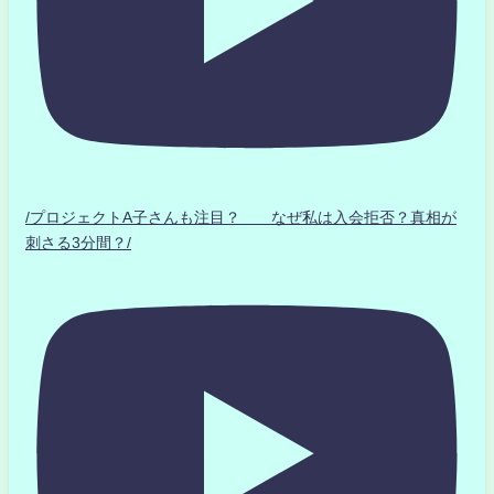
/プロジェクトA子さんも注目？ なぜ私は入会拒否？真相が
刺さる3分間？/