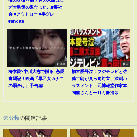
権力を振り翳す男の末路はビ
デオ男優の道だった…#裏社
会 #アウトロー #半グレ
#shorts
未分類
社会
橋本愛×中川大志で贈る”恋愛
橋本愛号泣！フジテレビと佐
奮闘記！映画『早乙女カナコ
藤二朗が真っ向対立。深刻ハ
の場合は』予告編
ラスメント。元博報堂作家本
間龍さんと一月万冊清水
未分類
の関連記事