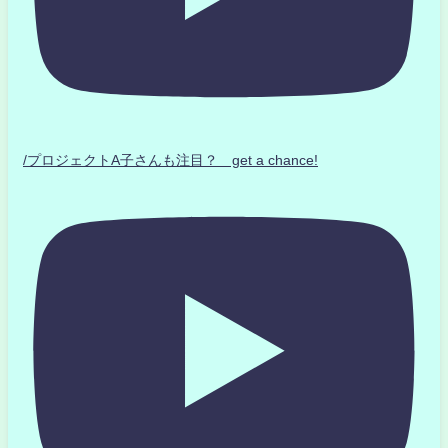
/プロジェクトA子さんも注目？ get a chance!