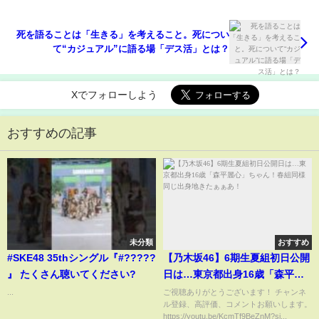
死を語ることは「生きる」を考えること。死につい
て“カジュアル”に語る場「デス活」とは？
Xでフォローしよう
おすすめの記事
未分類
おすすめ
#SKE48 35thシングル『#?????
【乃木坂46】6期生夏組初日公開
』 たくさん聴いてください?
日は…東京都出身16歳「森平麗
心」ちゃん！春組同様同じ出身
...
ご視聴ありがとうございます！ チャンネ
ル登録、高評価、コメントお願いします。
地きたぁぁあ！
https://youtu.be/KcmTf9BeZnM?si...