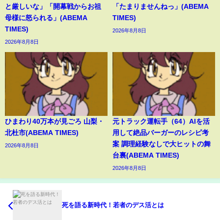
と厳しいな」「開幕戦からお祖
「たまりませんねっ」(ABEMA
母様に怒られる」(ABEMA
TIMES)
TIMES)
2026年8月8日
2026年8月8日
ひまわり40万本が見ごろ 山梨・
元トラック運転手（64）AIを活
北杜市(ABEMA TIMES)
用して絶品バーガーのレシピ考
案 調理経験なしで大ヒットの舞
2026年8月8日
台裏(ABEMA TIMES)
2026年8月8日
死を語る新時代！若者のデス活とは