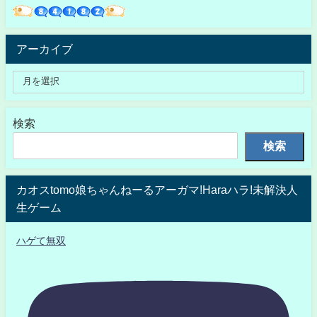
アーカイブ
検索
検索
カオスtomo娘ちゃんねーるアーガマ!Haraハラ!未解決人
生ゲーム
ハゲて無双