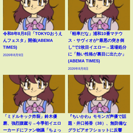
令和8年8月8日「TOKYOおうえ
「軽率だな」浦和10番マテウ
んフェスタ」開催(ABEMA
ス・サヴィオが“最悪の突き倒
TIMES)
し”で2枚目イエロー→退場処分
に「熱い性格が裏目に出たか」
2026年8月9日
(ABEMA TIMES)
2026年8月8日
「ミドルキック炸裂」鈴木優
『ちいかわ』モモンガ声優で話
磨、強烈腹蹴り→今季初イエロ
題・井口裕香（38）、無防備な
ーカードにファン物議「ちょっ
グラビアオフショットに反響