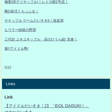
徹夜DEテツヤッフル!！レトロ館2号店！
剛Q超児ともっふる！
ヤナッフル ゲームだいすき6！放送局
ヒウラー総統の野望
三代目 ユキユキッフル 花のひうら組! 見参！
魁!!アイドル塾!
t112
Links
Link
【アイドルだいすき！2】「IDOL DAISUKI！」