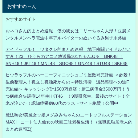
おすすめ～ん
おすすめサイト
おネコさん的まとめ速報 僕の彼女はエリーちゃん人形！豆腐メ
ンタルメンヘラ電波中年アルバイターのぬいぐるみ男子末路編
アイドッフル！ ワタクシ的まとめ速報 地下格闘アイドルだい
すき！23 ひうらのアニメ放送局101ちゃんねる BNK48 ！
SNH48！JKT48！MNL48！SGO48！GNZ48！STU48！SKE48
ヒウラッフルのハーニーフィニッシュゴミ屋敷補完計画 ＜必殺！
生前整理人！孤立し孤独死からの～特殊清掃・遺品整理への道F
完結編＞ キャッシング計1500万返済：厨二病借金3500万円！う
つ病統合失調症14年生HKT46！！9期研究生、最後のサイト！全
米が泣いた！認知症鬱病60代のラストサイト絶賛！公開中
魔法熟女/美魔女ッ娘メグみみちゃんのニートッフルステーション
MAX！ ニート仙人仙女の映画三昧老後生活！（無職孤独居老人的
まとめ速報Z)]