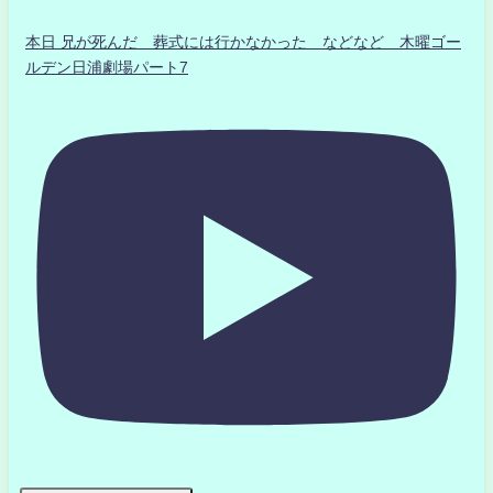
本日 兄が死んだ 葬式には行かなかった などなど 木曜ゴー
ルデン日浦劇場パート7