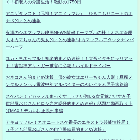
く！初老人の介護生活！激動の1750日
アニゲタレスト（元祖！アニメッフル） ひきこもりニートのオ
ナベ的まとめ速報
火浦のシネマッフル映画NEWS情報ポータブルの杜！オネエ管理
人オカマちゃんの鬼女的まとめ速報!オカマッフルアタックナンバ
ーハーフ
ユカ・ヨネッフル！初老的まとめ速報！！大帝イタチにラリアッ
ト！害獣神アリ・ガー被害に必殺！パイルドライバー
おネコさん的まとめ速報 僕の彼女はエリーちゃん人形！豆腐メ
ンタルメンヘラ電波中年アルバイターのぬいぐるみ男子末路編
スケバン！デカッフルまっくす（デカい強い2次元嫁だいすき子
供部屋おじさんヒロシ之古惑仔的まとめ速報）話題な動画取り上
げMAX！デカいは正義刑事編
アキヨッフル-！ネオニートスケ番長のエキストラ芸能情報局！
（子ども部屋おばさんの自宅警備員的まとめ速報）