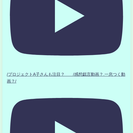
/プロジェクトA子さんも注目？ /感想戯言動画？.一息つく動
画？/