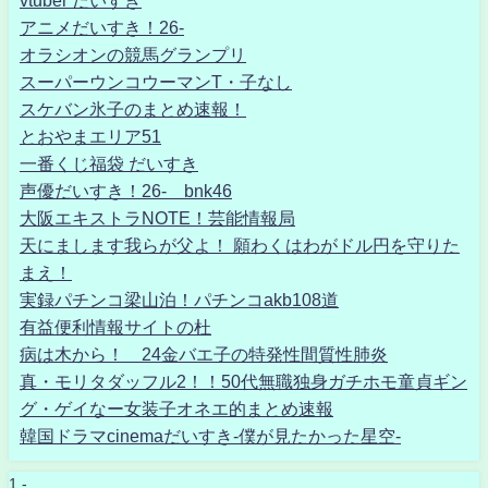
vtuber だいすき
アニメだいすき！26-
オラシオンの競馬グランプリ
スーパーウンコウーマンT・子なし
スケバン氷子のまとめ速報！
とおやまエリア51
一番くじ福袋 だいすき
声優だいすき！26- bnk46
大阪エキストラNOTE！芸能情報局
天にまします我らが父よ！ 願わくはわがドル円を守りた
まえ！
実録パチンコ梁山泊！パチンコakb108道
有益便利情報サイトの杜
病は木から！ 24金バエ子の特発性間質性肺炎
真・モリタダッフル2！！50代無職独身ガチホモ童貞ギン
グ・ゲイなー女装子オネエ的まとめ速報
韓国ドラマcinemaだいすき-僕が見たかった星空-
1 -