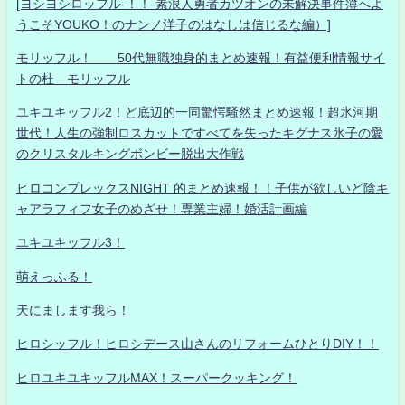
[ヨシヨシロッフル-！！-素浪人勇者カツオンの未解決事件簿へよ
うこそYOUKO！のナンノ洋子のはなしは信じるな編）]
モリッフル！ 50代無職独身的まとめ速報！有益便利情報サイ
トの杜 モリッフル
ユキユキッフル2！ど底辺的一同驚愕騒然まとめ速報！超氷河期
世代！人生の強制ロスカットですべてを失ったキグナス氷子の愛
のクリスタルキングボンビー脱出大作戦
ヒロコンプレックスNIGHT 的まとめ速報！！子供が欲しいど陰キ
ャアラフィフ女子のめざせ！専業主婦！婚活計画編
ユキユキッフル3！
萌えっふる！
天にまします我ら！
ヒロシッフル！ヒロシデース山さんのリフォームひとりDIY！！
ヒロユキユキッフルMAX！スーパークッキング！