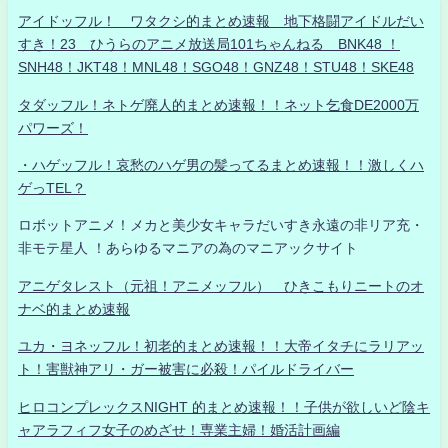
アイドッフル！ ワタクシ的まとめ速報 地下格闘アイドルだい
すき！23 ひうらのアニメ放送局101ちゃんねる BNK48 ！
SNH48！JKT48！MNL48！SGO48！GNZ48！STU48！SKE48
タダッフル！ネトゲ廃人的まとめ速報！！ネット乞食DE2000万
パワーズ！
・ハゲッフル！哀愁のハゲ男の髪ってるまとめ速報！！激しくハ
ゲっTEL？
ロボットアニメ！メカと美少女キャラだいすき永遠の非リア充・
非モテ星人 ！あらゆるマニアの為のマニアックサイト
アニゲタレスト（元祖！アニメッフル） ひきこもりニートのオ
ナベ的まとめ速報
ユカ・ヨネッフル！初老的まとめ速報！！大帝イタチにラリアッ
ト！害獣神アリ・ガー被害に必殺！パイルドライバー
ヒロコンプレックスNIGHT 的まとめ速報！！子供が欲しいど陰キ
ャアラフィフ女子のめざせ！専業主婦！婚活計画編