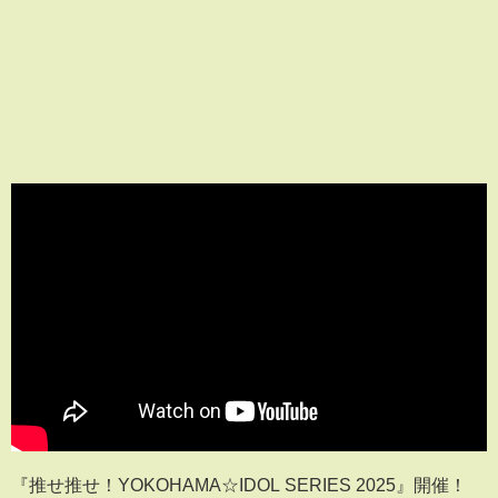
『推せ推せ！YOKOHAMA☆IDOL SERIES 2025』開催！