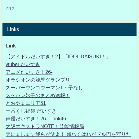
t112
Links
Link
【アイドルだいすき！2】「IDOL DAISUKI！」
vtuber だいすき
アニメだいすき！26-
オラシオンの競馬グランプリ
スーパーウンコウーマンT・子なし
スケバン氷子のまとめ速報！
とおやまエリア51
一番くじ福袋 だいすき
声優だいすき！26- bnk46
大阪エキストラNOTE！芸能情報局
天にまします我らが父よ！ 願わくはわがドル円を守りた