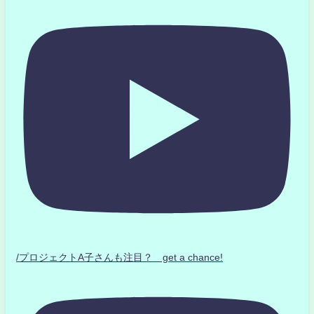
/プロジェクトA子さんも注目？ get a chance!