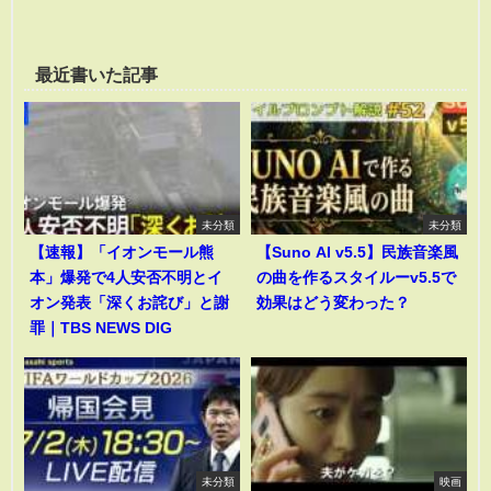
最近書いた記事
未分類
未分類
【速報】「イオンモール熊
【Suno AI v5.5】民族音楽風
本」爆発で4人安否不明とイ
の曲を作るスタイルーv5.5で
オン発表「深くお詫び」と謝
効果はどう変わった？
罪｜TBS NEWS DIG
未分類
映画