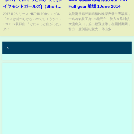
イヤモンドガールズ]（Short
Full gear 離場 1June 2014
ver.） / HKT48[公式]
2017.8.2リリース HKT48 10thシングル
九龍灣啟晴邨樂晴樓昨晚深夜發生謀殺案，
「キスは待つしかないのでしょうか？」
一名冷氣技工身中3槍死亡，警方今早封鎖
TYPE-B 収録曲 『ぐにゃっと曲がった』
大廈出入口，並出動飛虎隊，在圍捕期間，
ダイ...
警方一度與疑犯駁火，傳出多...
s