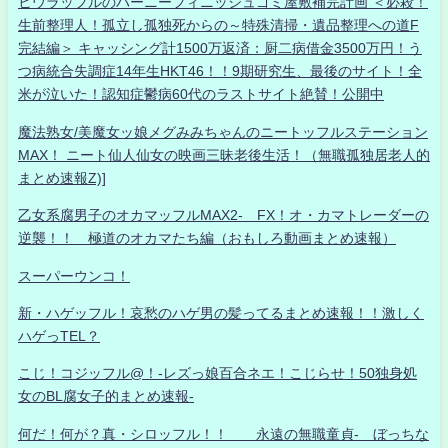
ヒウラッフルのハーニーフィニッシュゴミ屋敷補完計画 ＜必殺！
生前整理人！孤立し孤独死からの～特殊清掃・遺品整理への道F
完結編＞ キャッシング計1500万返済：厨二病借金3500万円！う
つ病統合失調症14年生HKT46！！9期研究生、最後のサイト！全
米が泣いた！認知症鬱病60代のラストサイト絶賛！公開中
魔法熟女/美魔女ッ娘メグみみちゃんのニートッフルステーション
MAX！ ニート仙人仙女の映画三昧老後生活！（無職孤独居老人的
まとめ速報Z)]
乙女系腐男子のオカマッフルMAX2- FX！オ・カマトレーダーの
逆襲！！ 極道のオカマたち編（おもしろ動画まとめ速報）
スーパーウンコ！
新・ハゲッフル！哀愁のハゲ男の髪ってるまとめ速報！！激しく
ハゲっTEL？
こじ！コジッフル@！-レズっ娘百合ネエ！こじらせ！50独身処
女のBL腐女子的まとめ速報-
何だ！何が？真・シロッフル！！ 永遠の無職童貞- ぼっちな