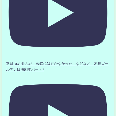
本日 兄が死んだ 葬式には行かなかった などなど 木曜ゴー
ルデン日浦劇場パート7