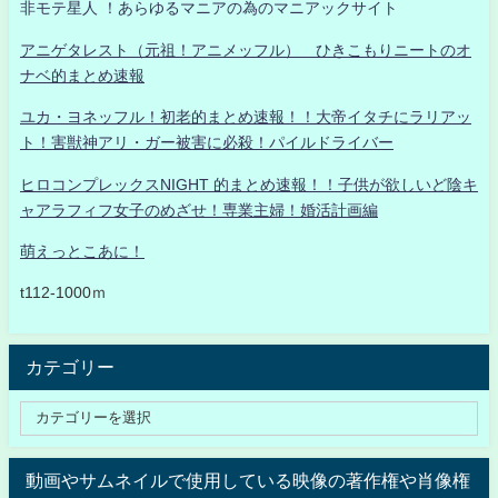
非モテ星人 ！あらゆるマニアの為のマニアックサイト
アニゲタレスト（元祖！アニメッフル） ひきこもりニートのオ
ナベ的まとめ速報
ユカ・ヨネッフル！初老的まとめ速報！！大帝イタチにラリアッ
ト！害獣神アリ・ガー被害に必殺！パイルドライバー
ヒロコンプレックスNIGHT 的まとめ速報！！子供が欲しいど陰キ
ャアラフィフ女子のめざせ！専業主婦！婚活計画編
萌えっとこあに！
t112-1000ｍ
カテゴリー
動画やサムネイルで使用している映像の著作権や肖像権