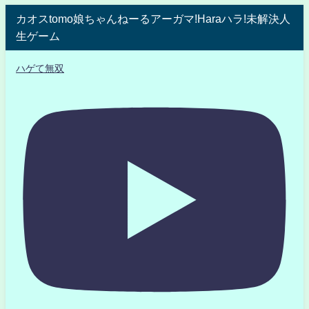
カオスtomo娘ちゃんねーるアーガマ!Haraハラ!未解決人
生ゲーム
ハゲて無双