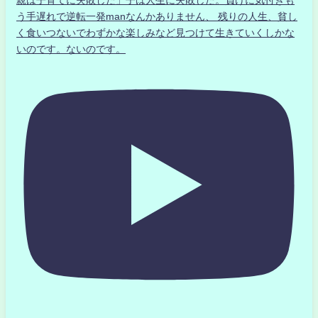
親は子育てに失敗した」子は人生に失敗した。負けに気付きも
う手遅れで逆転一発manなんかありません、 残りの人生、貧し
く食いつないでわずかな楽しみなど見つけて生きていくしかな
いのです。ないのです。