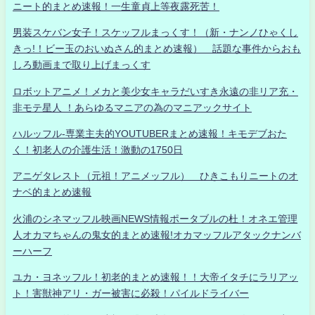
ニート的まとめ速報！一生童貞上等夜露死苦！
男装スケバン女子！スケッフルまっくす！（新・ナンノひゃくし
きっ!！ビー玉のおいぬさん的まとめ速報） 話題な事件からおも
しろ動画まで取り上げまっくす
ロボットアニメ！メカと美少女キャラだいすき永遠の非リア充・
非モテ星人 ！あらゆるマニアの為のマニアックサイト
ハルッフル-専業主夫的YOUTUBERまとめ速報！キモデブおた
く！初老人の介護生活！激動の1750日
アニゲタレスト（元祖！アニメッフル） ひきこもりニートのオ
ナベ的まとめ速報
火浦のシネマッフル映画NEWS情報ポータブルの杜！オネエ管理
人オカマちゃんの鬼女的まとめ速報!オカマッフルアタックナンバ
ーハーフ
ユカ・ヨネッフル！初老的まとめ速報！！大帝イタチにラリアッ
ト！害獣神アリ・ガー被害に必殺！パイルドライバー