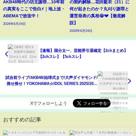
AKB48時代の坊主謝罪…10年前
の契約解除…花田藍衣（21）に
の真実をここで告白⚡️｜地上波・
何が起きたのか？丸刈り謝罪と
ABEMAで放送中！
運営発表の真相😭💔【徹底解
説】
2026年6月24日
2026年6月24日
【速報】国分太一、芸能界引退確定【2chまとめ】
【2chスレ】【5chスレ】
試合前ライブ/AKB48/始球式まで/大声ダイヤモンド/
推せ推せ！YOKOHAMA☆IDOL SERIES 2025/2025
年6月17日西武ライオンズ戦/ウイング/DeNA ベイス
ターズ/ハマスタ
Xでフォローしよう
おすすめの記事