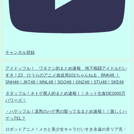
チャンネル登録
アイドッフル！ ワタクシ的まとめ速報 地下格闘アイドルだい
すき！23 ひうらのアニメ放送局101ちゃんねる BNK48 ！
SNH48！JKT48！MNL48！SGO48！GNZ48！STU48！SKE48
タダッフル！ネトゲ廃人的まとめ速報！！ネット乞食DE2000万
パワーズ！
・ハゲッフル！哀愁のハゲ男の髪ってるまとめ速報！！激しくハ
ゲっTEL？
ロボットアニメ！メカと美少女キャラだいすき永遠の非リア充・