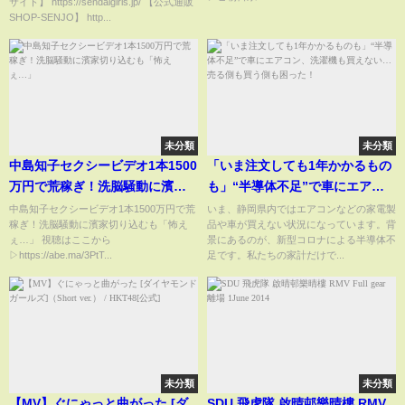
サイト】 https://sendaigirls.jp/ 【公式通販
子プロレスBIG SHOW〜
SHOP-SENJO】 http...
未分類
未分類
中島知子セクシービデオ1本1500
「いま注文しても1年かかるもの
万円で荒稼ぎ！洗脳騒動に濱家
も」“半導体不足”で車にエアコ
切り込むも「怖えぇ…」
ン、洗濯機も買えない…売る側
中島知子セクシービデオ1本1500万円で荒
いま、静岡県内ではエアコンなどの家電製
稼ぎ！洗脳騒動に濱家切り込むも「怖え
品や車が買えない状況になっています。背
も買う側も困った！
ぇ…」 視聴はここから
景にあるのが、新型コロナによる半導体不
▷https://abe.ma/3PtT...
足です。私たちの家計だけで...
未分類
未分類
【MV】ぐにゃっと曲がった [ダ
SDU 飛虎隊 啟晴邨樂晴樓 RMV