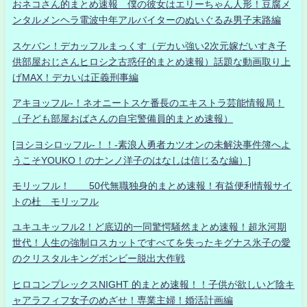
おネコさん的まとめ速報 僕の彼女はエリーちゃん人形！豆腐メ
ンタルメンヘラ電波中年アルバイターのぬいぐるみ男子末路編
スケバン！デカッフルまっくす（デカい強い2次元嫁だいすき子
供部屋おじさんヒロシ之古惑仔的まとめ速報）話題な動画取り上
げMAX！デカいは正義刑事編
アキヨッフル-！ネオニートスケ番長のエキストラ芸能情報局！
（子ども部屋おばさんの自宅警備員的まとめ速報）
[ヨシヨシロッフル-！！-素浪人勇者カツオンの未解決事件簿へよ
うこそYOUKO！のナンノ洋子のはなしは信じるな編）]
モリッフル！ 50代無職独身的まとめ速報！有益便利情報サイ
トの杜 モリッフル
ユキユキッフル2！ど底辺的一同驚愕騒然まとめ速報！超氷河期
世代！人生の強制ロスカットですべてを失ったキグナス氷子の愛
のクリスタルキングボンビー脱出大作戦
ヒロコンプレックスNIGHT 的まとめ速報！！子供が欲しいど陰キ
ャアラフィフ女子のめざせ！専業主婦！婚活計画編