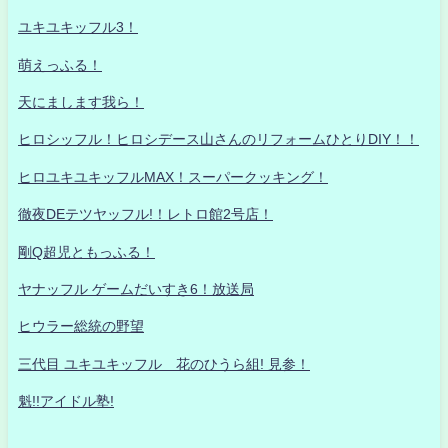
ユキユキッフル3！
萌えっふる！
天にまします我ら！
ヒロシッフル！ヒロシデース山さんのリフォームひとりDIY！！
ヒロユキユキッフルMAX！スーパークッキング！
徹夜DEテツヤッフル!！レトロ館2号店！
剛Q超児ともっふる！
ヤナッフル ゲームだいすき6！放送局
ヒウラー総統の野望
三代目 ユキユキッフル 花のひうら組! 見参！
魁!!アイドル塾!