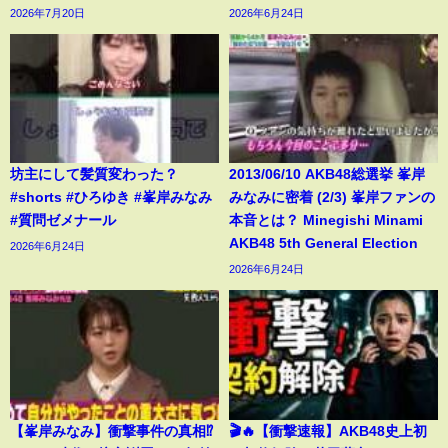
2026年7月20日
2026年6月24日
坊主にして髪質変わった？
2013/06/10 AKB48総選挙 峯岸
#shorts #ひろゆき #峯岸みなみ
みなみに密着 (2/3) 峯岸ファンの
#質問ゼメナール
本音とは？ Minegishi Minami
AKB48 5th General Election
2026年6月24日
2026年6月24日
【峯岸みなみ】衝撃事件の真相⁉️
🎬🔥【衝撃速報】AKB48史上初