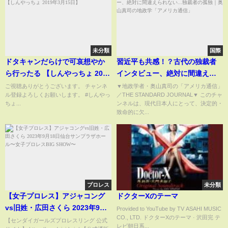
未分類
国際
ドタキャンだらけで可哀想やか
習近平も共感！？古代の独裁者
ら行ったる 【しんやっちょ 2019
インタビュー、絶対に間違えら
年3月15日】
れない...独裁者の孤独｜奥山真司
ご視聴ありがとうございます。 チャンネ
▼地政学者・奥山真司の「アメリカ通信」
ル登録よろしくお願いします。 #しんやっ
／THE STANDARD JOURNAL▼ このチャ
の地政学「アメリカ通信」
ちょ...
ンネルは、現代日本人にとって、決定的・
致命的に欠...
プロレス
未分類
【女子プロレス】アジャコング
ドクターXのテーマ
vs旧姓・広田さくら 2023年9月
Provided to YouTube by TV ASAHI MUSIC
CO., LTD. ドクターXのテーマ · 沢田完 テ
18日仙台サンプラザホール〜女
【センダイガールズプロレスリング 公式
レビ朝日系...