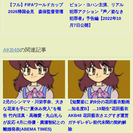
【フル】FIFAワールドカップ
ピョン・ヨハン主演、リアル
2026帰国会見 森保監督登壇
犯罪アクション『声／姿なき
犯罪者』予告編【2022年10
月7日公開】
AKB48
の関連記事
2児のシンママ・川栄李奈、大き
【短髪姿に 約9分の花田藍衣動画
な花束を手に“夏休み突入”を報
...知名度B】 …19期生"花田藍衣
告 竹内涼真・高橋愛・丸山礼ら
AKB48 花田藍衣さエグすぎ運営
が反応 4月に俳優・廣瀬智紀との
ガチギレギレ前代未聞の契約解
離婚発表(ABEMA TIMES)
除