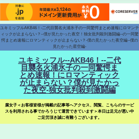
ユキミッフルAKB46！-二代目襲名火浦氷子の一同驚愕まとめ速報にロマンテ
ィックが止まらない？--僕が見たかった夜空！独女批判殺到激闘編--の一同驚
愕まとめ速報にロマンティックが止まらない？-僕の見たかった夜空編--僕の
見たかった星空編-
ユキミッフル--AKB46！--二代
目襲名火浦氷子の一同驚愕ま
とめ速報！にロマンティック
が止まらない？僕が見たかっ
た夜空-独女批判殺到激闘編
腐女子＜お客様皆様が掲載の記事等へアクセス、閲覧、こちらのサービ
スを利用される事でかろうじて運営できています＞本日は足元が悪い中
ご足労頂き誠に有難うございます。