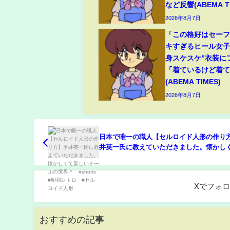
など反響(ABEMA TI
2026年8月7日
「この格好はセー
キすぎるヒール女子
身スケスケ”衣装に
「着ているけど着
(ABEMA TIMES)
2026年8月7日
日本で唯一の職人【セルロイド人形の作り
井英一氏に教えていただきました。懐かし
しいドールの世界＊ #shorts #昭和レトロ #セル
ロイド人形
Xでフォ
おすすめの記事