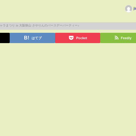
j
はてブ
Pocket
Feedly