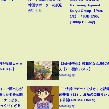
韓国サポーターの反応
Gathering Against
がこちら
Kuryu Group 【Part.
1/2】 『SUB ENG』
[1080p Blu-ray]
円を投資ｗｗｗ
【2ch優等生】模範的なんJ民の
2chスレ】
え【2ch面白いスレ】
2026年8月8日
8）、“顔出しが
「ご夫婦でデートですか」と話
成長した姿を公開
武井咲（32）、最新の自撮りシ
オトナっぽさ」
ト公開(ABEMA TIMES)
そっくりすぎる」
2026年8月7日