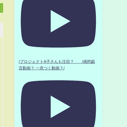
/プロジェクトA子さんも注目？ /感想戯
言動画？.一息つく動画？/