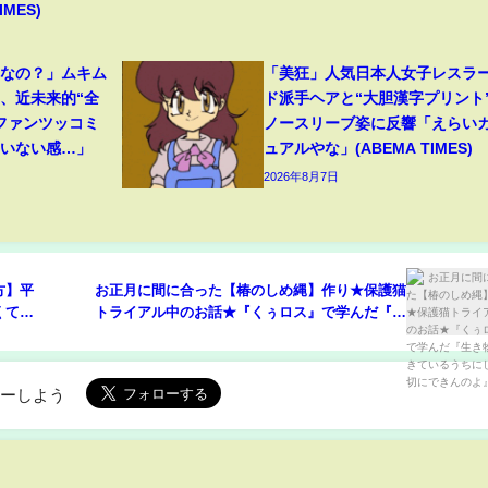
MES)
フなの？」ムキム
「美狂」人気日本人女子レスラ
、近未来的“全
ド派手ヘアと“大胆漢字プリント
ファンツッコミ
ノースリーブ姿に反響「えらい
ていない感…」
ュアルやな」(ABEMA TIMES)
2026年8月7日
方】平
お正月に間に合った【椿のしめ縄】作り★保護猫
くて新
トライアル中のお話★『くぅロス』で学んだ『生
き物は生きているうちにしか大切にできんのよ』
のお話
ローしよう