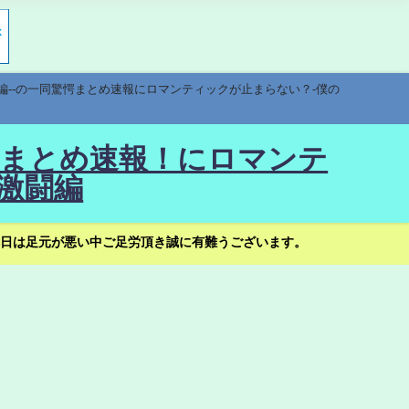
編--の一同驚愕まとめ速報にロマンティックが止まらない？-僕の
驚愕まとめ速報！にロマンテ
激闘編
日は足元が悪い中ご足労頂き誠に有難うございます。