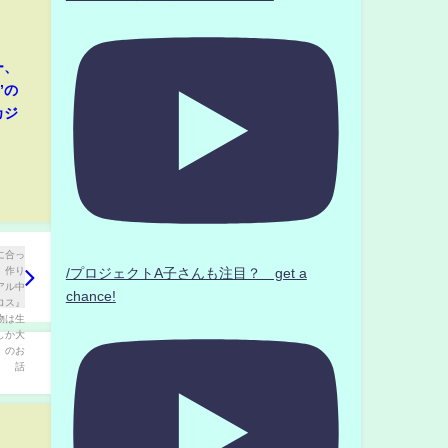
ー、
”の
カジ
/プロジェクトA子さんも注目？ get a
chance!