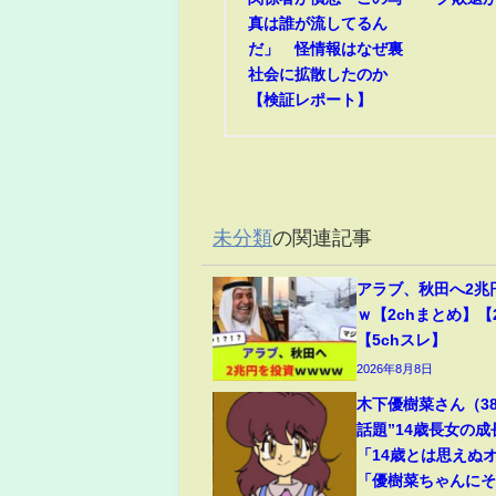
真は誰が流してるん
だ」 怪情報はなぜ裏
社会に拡散したのか
【検証レポート】
未分類
の関連記事
アラブ、秋田へ2兆
ｗ【2chまとめ】【
【5chスレ】
2026年8月8日
木下優樹菜さん（3
話題”14歳長女の
「14歳とは思えぬ
「優樹菜ちゃんに