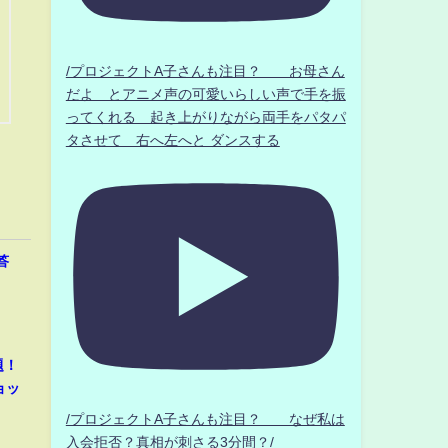
/プロジェクトA子さんも注目？ お母さん
だよ とアニメ声の可愛いらしい声で手を振
ってくれる 起き上がりながら両手をパタパ
タさせて 右へ左へと ダンスする
答
題！
ョッ
/プロジェクトA子さんも注目？ なぜ私は
入会拒否？真相が刺さる3分間？/