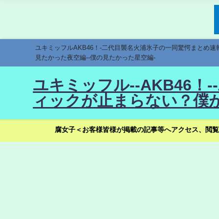
ユキミッフルAKB46！-二代目襲名火浦氷子の一同驚愕まとめ
見たかった夜空編--僕の見たかった星空編-
ユキミッフル--AKB46
ィックが止まらない？僕が
腐女子＜お客様皆様が掲載の記事等へアクセス、閲覧