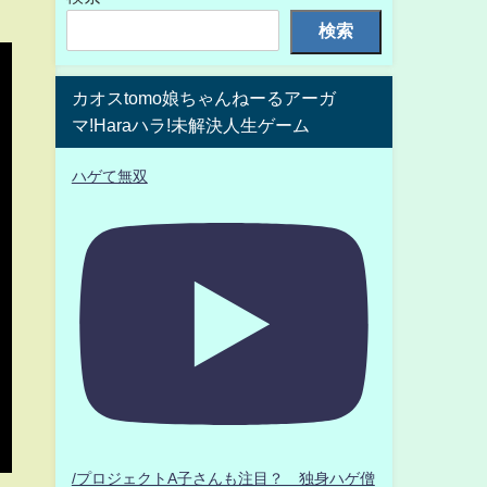
検索
カオスtomo娘ちゃんねーるアーガ
マ!Haraハラ!未解決人生ゲーム
ハゲて無双
/プロジェクトA子さんも注目？ 独身ハゲ僧