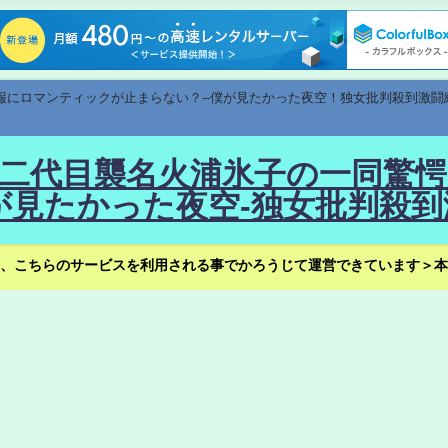
速報にロマンティックが止まらない？--僕が見たかった夜空！独女批判殺到激闘
！--二代目襲名火浦氷子の一同
見たかった夜空-独女批判殺到
、こちらのサービスを利用される事でかろうじて運営できています＞本