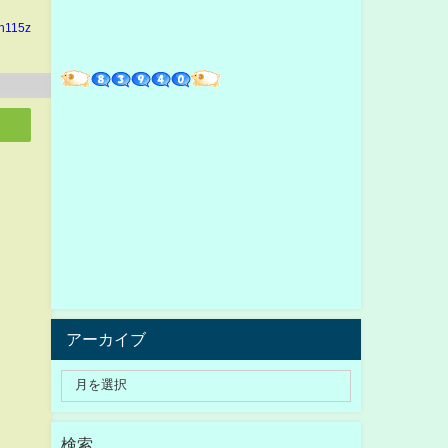
in115z
アーカイブ
検索