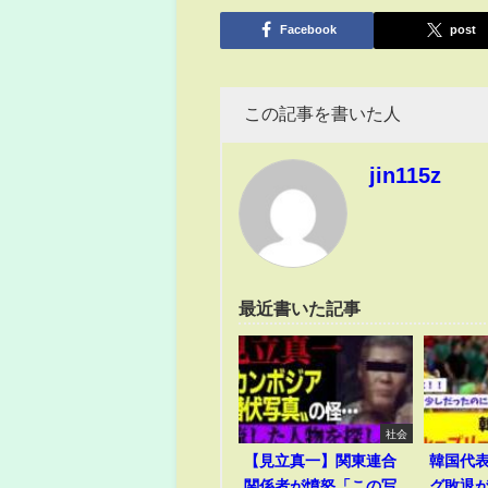
有
Facebook
post
この記事を書いた人
jin115z
最近書いた記事
社会
【見立真一】関東連合
韓国代
関係者が憤怒「この写
グ敗退