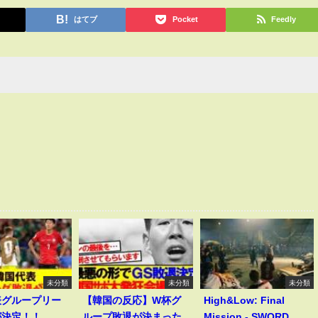
はてブ
Pocket
Feedly
未分類
未分類
未分類
表グループリー
【韓国の反応】W杯グ
High&Low: Final
が決定！！
ループ敗退が決まった
Mission - SWORD