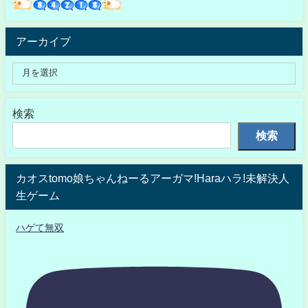
アーカイブ
検索
検索
カオスtomo娘ちゃんねーるアーガマ!Haraハラ!未解決人
生ゲーム
ハゲて無双