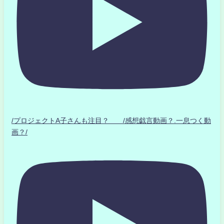
/プロジェクトA子さんも注目？ /感想戯言動画？.一息つく動
画？/