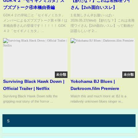
GDK４２「セイギノミカタ」ズ
【妙だな？】これは名推理ワイ
ブズブトーク④本橋由香編
さん【2ch面白いスレ】
GDK４２の岸祐二と「セイギノミカタ」
1:名無しさん＠お腹いっぱい
メンバーによるズブズブトーク第４弾！は
2026.05.27(Wed) 【妙だな？】これは名推
本橋由香さんの登場です！！！！！ GDK
理ワイさん【2ch面白いスレ】って動画が
４２「セイギノミカタ」 ...
話題らしいぞ 2:...
未分類
未分類
Surviving Black Hawk Down |
Yokohama BJ Blues |
Official Trailer | Netflix
Darkroom.film Premiere
Surviving Black Hawk Down tells the
Watch this and much more at: BJ is a
gripping real story of the horror ...
relatively unknown blues singer w...
s