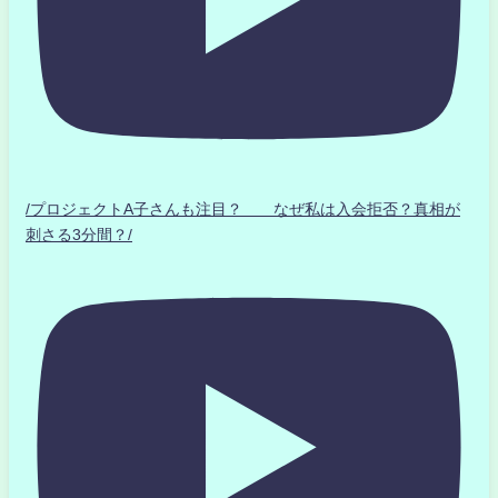
/プロジェクトA子さんも注目？ なぜ私は入会拒否？真相が
刺さる3分間？/