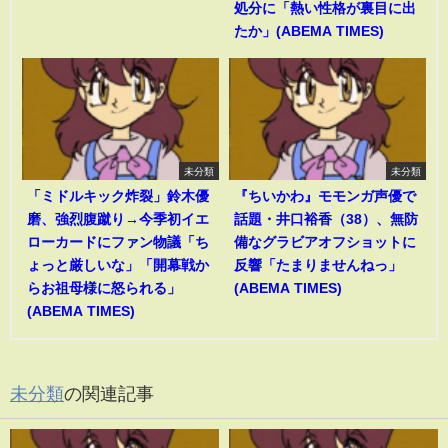
処分に「熱い性格が裏目に出
たか」(ABEMA TIMES)
未分類
未分類
「ミドルキック炸裂」鈴木優
『ちいかわ』モモンガ声優で
磨、強烈腹蹴り→今季初イエ
話題・井口裕香（38）、無防
ローカードにファン物議「ち
備なグラビアオフショットに
ょっと厳しいな」「開幕戦か
反響「たまりませんねっ」
らお祖母様に怒られる」
(ABEMA TIMES)
(ABEMA TIMES)
未分類
の関連記事