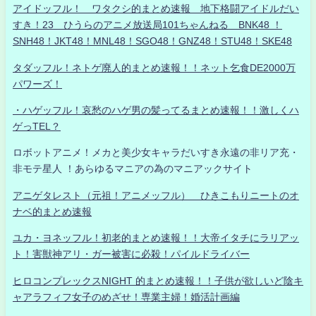
アイドッフル！ ワタクシ的まとめ速報 地下格闘アイドルだい
すき！23 ひうらのアニメ放送局101ちゃんねる BNK48 ！
SNH48！JKT48！MNL48！SGO48！GNZ48！STU48！SKE48
タダッフル！ネトゲ廃人的まとめ速報！！ネット乞食DE2000万
パワーズ！
・ハゲッフル！哀愁のハゲ男の髪ってるまとめ速報！！激しくハ
ゲっTEL？
ロボットアニメ！メカと美少女キャラだいすき永遠の非リア充・
非モテ星人 ！あらゆるマニアの為のマニアックサイト
アニゲタレスト（元祖！アニメッフル） ひきこもりニートのオ
ナベ的まとめ速報
ユカ・ヨネッフル！初老的まとめ速報！！大帝イタチにラリアッ
ト！害獣神アリ・ガー被害に必殺！パイルドライバー
ヒロコンプレックスNIGHT 的まとめ速報！！子供が欲しいど陰キ
ャアラフィフ女子のめざせ！専業主婦！婚活計画編