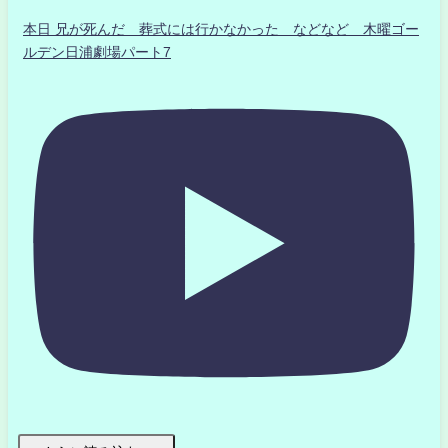
本日 兄が死んだ 葬式には行かなかった などなど 木曜ゴー
ルデン日浦劇場パート7