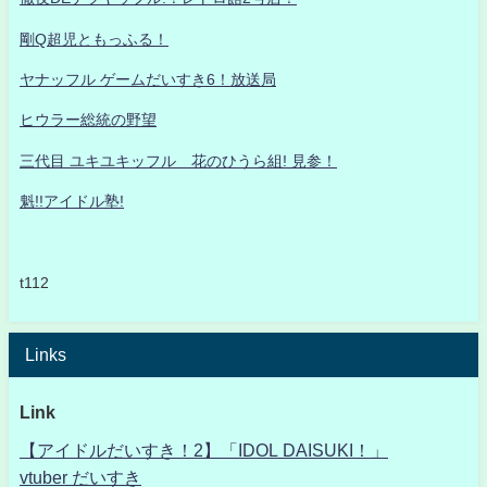
剛Q超児ともっふる！
ヤナッフル ゲームだいすき6！放送局
ヒウラー総統の野望
三代目 ユキユキッフル 花のひうら組! 見参！
魁!!アイドル塾!
t112
Links
Link
【アイドルだいすき！2】「IDOL DAISUKI！」
vtuber だいすき