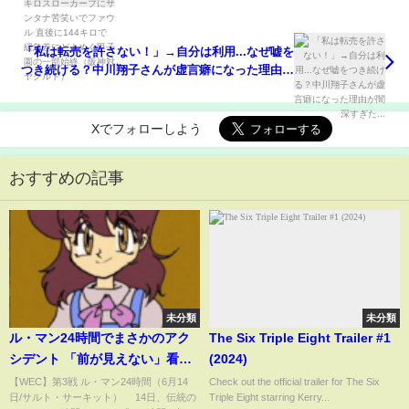
ル 直後に144キロで緩急差にどよめく甲子園の一部
始終（阪神対ヤクルト）
「私は転売を許さない！」→自分は利用...なぜ嘘を
つき続ける？中川翔子さんが虚言癖になった理由が
闇深すぎた...
Xでフォローしよう
おすすめの記事
未分類
未分類
ル・マン24時間でまさかのアク
The Six Triple Eight Trailer #1
シデント 「前が見えない」看板
(2024)
激突も“抱えながら”激走、衝撃
【WEC】第3戦 ル・マン24時間（6月14
Check out the official trailer for The Six
日/サルト・サーキット） 14日、伝統の
Triple Eight starring Kerry...
光景に中継騒然(ABEMA TIMES)