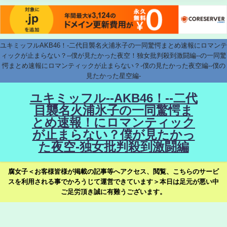
ユキミッフルAKB46！-二代目襲名火浦氷子の一同驚愕まとめ速報にロマンテ
ィックが止まらない？--僕が見たかった夜空！独女批判殺到激闘編--の一同驚
愕まとめ速報にロマンティックが止まらない？-僕の見たかった夜空編--僕の
見たかった星空編-
ユキミッフル--AKB46！--二代
目襲名火浦氷子の一同驚愕ま
とめ速報！にロマンティック
が止まらない？僕が見たかっ
た夜空-独女批判殺到激闘編
腐女子＜お客様皆様が掲載の記事等へアクセス、閲覧、こちらのサービ
スを利用される事でかろうじて運営できています＞本日は足元が悪い中
ご足労頂き誠に有難うございます。