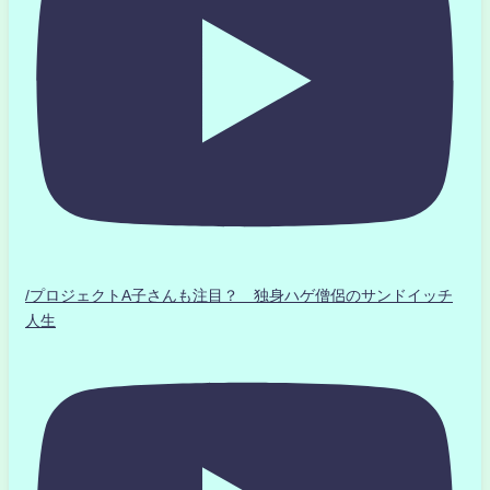
/プロジェクトA子さんも注目？ 独身ハゲ僧侶のサンドイッチ
人生