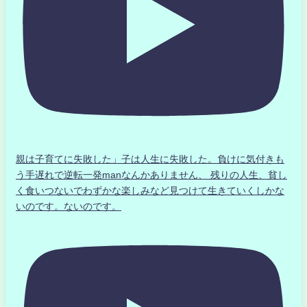
親は子育てに失敗した」子は人生に失敗した。負けに気付きも
う手遅れで逆転一発manなんかありません、 残りの人生、貧し
く食いつないでわずかな楽しみなど見つけて生きていくしかな
いのです。ないのです。