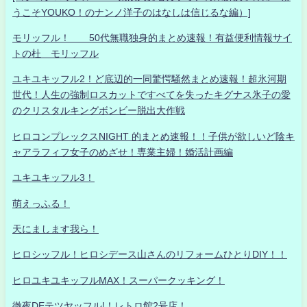
うこそYOUKO！のナンノ洋子のはなしは信じるな編）]
モリッフル！ 50代無職独身的まとめ速報！有益便利情報サイ
トの杜 モリッフル
ユキユキッフル2！ど底辺的一同驚愕騒然まとめ速報！超氷河期
世代！人生の強制ロスカットですべてを失ったキグナス氷子の愛
のクリスタルキングボンビー脱出大作戦
ヒロコンプレックスNIGHT 的まとめ速報！！子供が欲しいど陰キ
ャアラフィフ女子のめざせ！専業主婦！婚活計画編
ユキユキッフル3！
萌えっふる！
天にまします我ら！
ヒロシッフル！ヒロシデース山さんのリフォームひとりDIY！！
ヒロユキユキッフルMAX！スーパークッキング！
徹夜DEテツヤッフル!！レトロ館2号店！