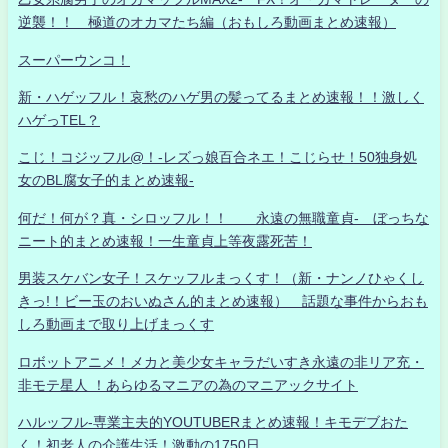
逆襲！！ 極道のオカマたち編（おもしろ動画まとめ速報）
スーパーウンコ！
新・ハゲッフル！哀愁のハゲ男の髪ってるまとめ速報！！激しく
ハゲっTEL？
こじ！コジッフル@！-レズっ娘百合ネエ！こじらせ！50独身処
女のBL腐女子的まとめ速報-
何だ！何が？真・シロッフル！！ 永遠の無職童貞- ぼっちな
ニート的まとめ速報！一生童貞上等夜露死苦！
男装スケバン女子！スケッフルまっくす！（新・ナンノひゃくし
きっ!！ビー玉のおいぬさん的まとめ速報） 話題な事件からおも
しろ動画まで取り上げまっくす
ロボットアニメ！メカと美少女キャラだいすき永遠の非リア充・
非モテ星人 ！あらゆるマニアの為のマニアックサイト
ハルッフル-専業主夫的YOUTUBERまとめ速報！キモデブおた
く！初老人の介護生活！激動の1750日