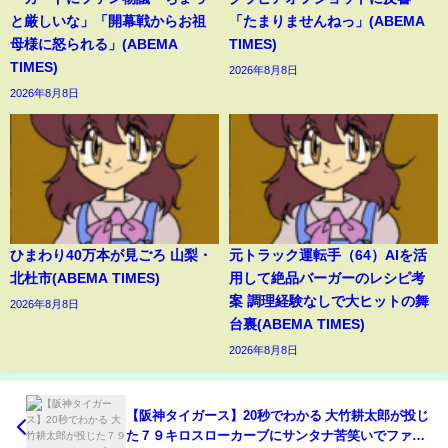
と厳しいな」「開幕戦からお祖
「たまりませんねっ」(ABEMA
母様に怒られる」(ABEMA
TIMES)
TIMES)
2026年8月8日
2026年8月8日
ひまわり40万本が見ごろ 山梨・
元トラック運転手（64）AIを活
北杜市(ABEMA TIMES)
用して絶品バーガーのレシピ考
案 調理経験なしで大ヒットの舞
2026年8月8日
台裏(ABEMA TIMES)
2026年8月8日
【阪神タイガース】20秒でわかる 大竹耕太郎が投じ
た７９キロスローカーブにサンタナ苦笑いでファウ