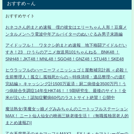
おすすめ～ん
おすすめサイト
おネコさん的まとめ速報 僕の彼女はエリーちゃん人形！豆腐メ
ンタルメンヘラ電波中年アルバイターのぬいぐるみ男子末路編
アイドッフル！ ワタクシ的まとめ速報 地下格闘アイドルだい
すき！23 ひうらのアニメ放送局101ちゃんねる BNK48 ！
SNH48！JKT48！MNL48！SGO48！GNZ48！STU48！SKE48
ヒウラッフルのハーニーフィニッシュゴミ屋敷補完計画 ＜必殺！
生前整理人！孤立し孤独死からの～特殊清掃・遺品整理への道F
完結編＞ キャッシング計1500万返済：厨二病借金3500万円！う
つ病統合失調症14年生HKT46！！9期研究生、最後のサイト！全
米が泣いた！認知症鬱病60代のラストサイト絶賛！公開中
魔法熟女/美魔女ッ娘メグみみちゃんのニートッフルステーション
MAX！ ニート仙人仙女の映画三昧老後生活！（無職孤独居老人的
まとめ速報Z)]
乙女系腐男子のオカマッフルMAX2- FX！オ・カマトレーダーの