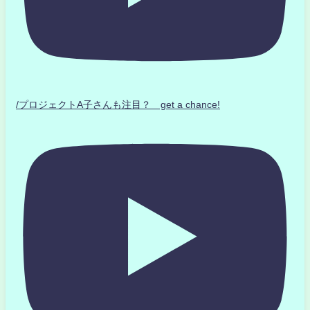
/プロジェクトA子さんも注目？ get a chance!