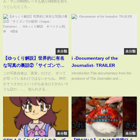
ル・マン24時間レースも残り6時間を切ろ
うとしたところ...
未分類
未分類
【ゆっくり解説】世界的に有名
i -Documentary of the
な写真の裏話②「サイゴンでの
Journalist- TRAILER
処刑（Saigon Execution）」 #
この写真自体は「真実」だけど、 すべて
Introduction This documentary from the
が写っているわけではないからね。 時代
producer of The Journalist and ...
ゆっくり解説 ＃ベトナム戦
がそうさせたというのもあるけどかわいそ
争 #歴史
うな話だ……。 知られざる...
未分類
未分類