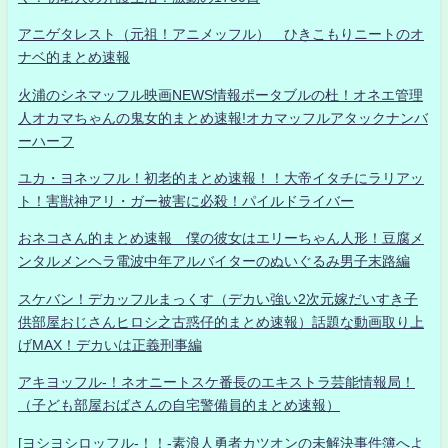
アニゲタレスト（元祖！アニメッフル） ひきこもりニートのオ
ナベ的まとめ速報
火浦のシネマッフル映画NEWS情報ポータブルの杜！オネエ管理
人オカマちゃんの鬼女的まとめ速報!オカマッフルアタックナンバ
ーハーフ
ユカ・ヨネッフル！初老的まとめ速報！！大帝イタチにラリアッ
ト！害獣神アリ・ガー被害に必殺！パイルドライバー
おネコさん的まとめ速報 僕の彼女はエリーちゃん人形！豆腐メ
ンタルメンヘラ電波中年アルバイターのぬいぐるみ男子末路編
スケバン！デカッフルまっくす（デカい強い2次元嫁だいすき子
供部屋おじさんヒロシ之古惑仔的まとめ速報）話題な動画取り上
げMAX！デカいは正義刑事編
アキヨッフル-！ネオニートスケ番長のエキストラ芸能情報局！
（子ども部屋おばさんの自宅警備員的まとめ速報）
[ヨシヨシロッフル-！！-素浪人勇者カツオンの未解決事件簿へよ