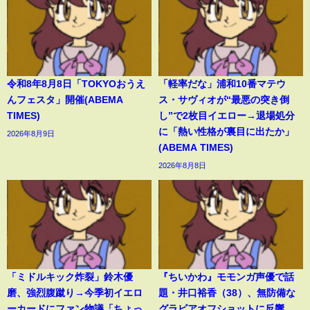
令和8年8月8日「TOKYOおうえ
「軽率だな」浦和10番マテウ
んフェスタ」開催(ABEMA
ス・サヴィオが“最悪の突き倒
TIMES)
し”で2枚目イエロー→退場処分
に「熱い性格が裏目に出たか」
2026年8月9日
(ABEMA TIMES)
2026年8月8日
「ミドルキック炸裂」鈴木優
『ちいかわ』モモンガ声優で話
磨、強烈腹蹴り→今季初イエロ
題・井口裕香（38）、無防備な
ーカードにファン物議「ちょっ
グラビアオフショットに反響