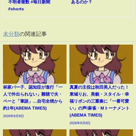
不明者複数 #毎日新聞
あるのか？
#shorts
未分類
の関連記事
林家パー子、認知症が進行「一
真夏の主役は秋田美人だった！
人で外出られない」難聴で夫・
東城りお、美貌・スタイル・幸
ペーと「筆談」…自宅全焼から
福リボンの三重奏に「一番可愛
約1年(ABEMA TIMES)
い」の声/麻雀・Mトーナメント
(ABEMA TIMES)
2026年8月8日
2026年8月8日