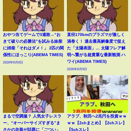
おやつ当てゲームで3連敗→“お
直径170kmのプラズマが激しく
きて破りの必勝法”を試みる妹柴
渦巻く！ 過去最高解像度で捉え
に姉柴「それはダメ！」 2匹の関
た「太陽表面」… 太陽フレア解
係性にほっこり(ABEMA TIMES)
明へ繋がる超貴重な最新観測 ハ
ワイ(ABEMA TIMES)
2026年8月8日
2026年8月8日
まるで空調服？ 人気女子レスラ
アラブ、秋田へ2兆円を投資ｗｗ
ー、“オーバーサイズすぎる”ま
ｗｗ【2chまとめ】【2chスレ】
さかの衣装が話題に「ごつい」
【5chスレ】