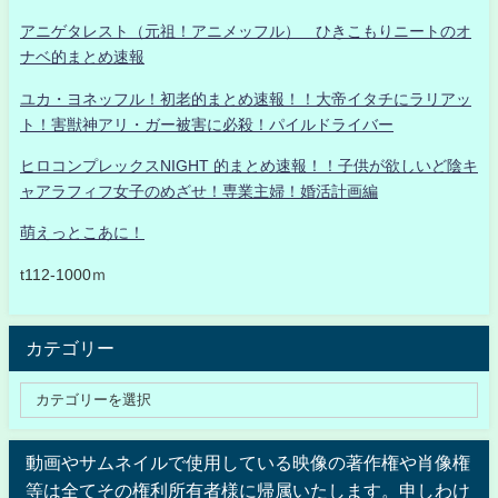
アニゲタレスト（元祖！アニメッフル） ひきこもりニートのオ
ナベ的まとめ速報
ユカ・ヨネッフル！初老的まとめ速報！！大帝イタチにラリアッ
ト！害獣神アリ・ガー被害に必殺！パイルドライバー
ヒロコンプレックスNIGHT 的まとめ速報！！子供が欲しいど陰キ
ャアラフィフ女子のめざせ！専業主婦！婚活計画編
萌えっとこあに！
t112-1000ｍ
カテゴリー
動画やサムネイルで使用している映像の著作権や肖像権
等は全てその権利所有者様に帰属いたします。申しわけ