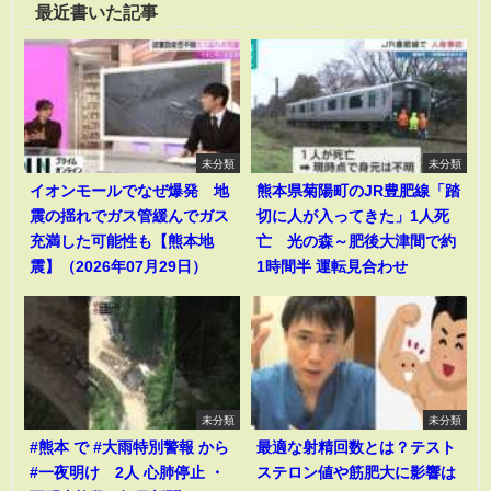
最近書いた記事
未分類
未分類
イオンモールでなぜ爆発 地
熊本県菊陽町のJR豊肥線「踏
震の揺れでガス管緩んでガス
切に人が入ってきた」1人死
充満した可能性も【熊本地
亡 光の森～肥後大津間で約
震】（2026年07月29日）
1時間半 運転見合わせ
未分類
未分類
#熊本 で #大雨特別警報 から
最適な射精回数とは？テスト
#一夜明け 2人 心肺停止 ・
ステロン値や筋肥大に影響は