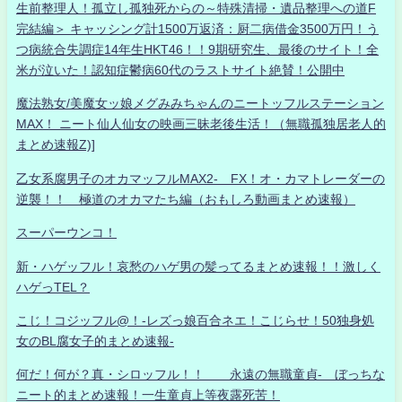
生前整理人！孤立し孤独死からの～特殊清掃・遺品整理への道F
完結編＞ キャッシング計1500万返済：厨二病借金3500万円！う
つ病統合失調症14年生HKT46！！9期研究生、最後のサイト！全
米が泣いた！認知症鬱病60代のラストサイト絶賛！公開中
魔法熟女/美魔女ッ娘メグみみちゃんのニートッフルステーション
MAX！ ニート仙人仙女の映画三昧老後生活！（無職孤独居老人的
まとめ速報Z)]
乙女系腐男子のオカマッフルMAX2- FX！オ・カマトレーダーの
逆襲！！ 極道のオカマたち編（おもしろ動画まとめ速報）
スーパーウンコ！
新・ハゲッフル！哀愁のハゲ男の髪ってるまとめ速報！！激しく
ハゲっTEL？
こじ！コジッフル@！-レズっ娘百合ネエ！こじらせ！50独身処
女のBL腐女子的まとめ速報-
何だ！何が？真・シロッフル！！ 永遠の無職童貞- ぼっちな
ニート的まとめ速報！一生童貞上等夜露死苦！