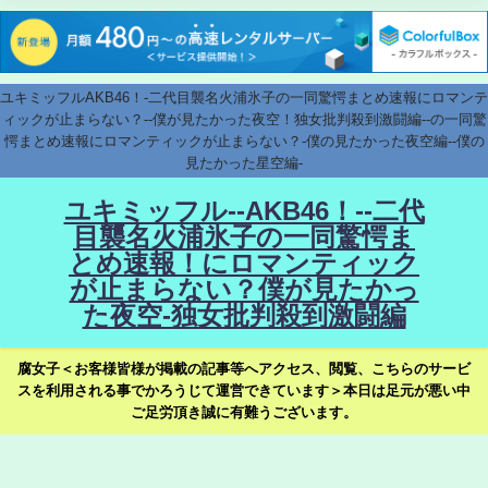
ユキミッフルAKB46！-二代目襲名火浦氷子の一同驚愕まとめ速報にロマンテ
ィックが止まらない？--僕が見たかった夜空！独女批判殺到激闘編--の一同驚
愕まとめ速報にロマンティックが止まらない？-僕の見たかった夜空編--僕の
見たかった星空編-
ユキミッフル--AKB46！--二代
目襲名火浦氷子の一同驚愕ま
とめ速報！にロマンティック
が止まらない？僕が見たかっ
た夜空-独女批判殺到激闘編
腐女子＜お客様皆様が掲載の記事等へアクセス、閲覧、こちらのサービ
スを利用される事でかろうじて運営できています＞本日は足元が悪い中
ご足労頂き誠に有難うございます。