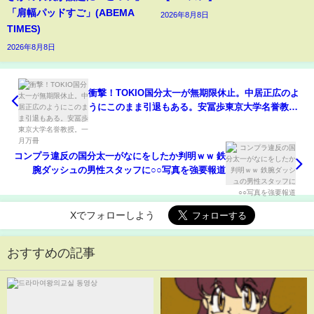
「肩幅パッドすご」(ABEMA
2026年8月8日
TIMES)
2026年8月8日
衝撃！TOKIO国分太一が無期限休止。中居正広のよ
うにこのまま引退もある。安冨歩東京大学名誉教
授。一月万冊
コンプラ違反の国分太一がなにをしたか判明ｗｗ 鉄
腕ダッシュの男性スタッフに○○写真を強要報道
Xでフォローしよう
おすすめの記事