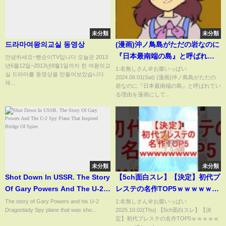
未分類
未分類
드라마여왕의교실 동영상
(漫画)沖ノ鳥島がただの岩なのに
『日本最南端の島』と呼ばれて
안녕하세요~빵순이TV입니다 오늘은 2013
년6월12일~2013년8월1일까지 한 여왕의교
いる理由を漫画にしてみた(マン
1:名無しさん＠お腹いっぱい
실 드라마를 동영상을 만들어보았습니다
2024.06.01(Sat) (漫画)沖ノ鳥島がただの
ガで分かる)
재...
岩なのに『日本最南端の島』と呼ばれてい
る理由を漫画にして...
未分類
未分類
Shot Down In USSR. The Story
【5ch面白スレ】【決定】初代プ
Of Gary Powers And The U-2
レステの名作TOP5ｗｗｗｗｗｗ
Spy Plane That Inspired
ｗｗ #2ちゃんまとめ #2ch面白
The story of Gary Powers and his U-2
1:名無しさん＠お腹いっぱい
Dragonlady Spy plane that was sho...
2025.10.02(Thu) 【5ch面白スレ】【決
Bridge Of Spies
いスレ
定】初代プレステの名作TOP5ｗｗｗｗｗ