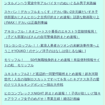
ンタルメンヘラ電波中年アルバイターのぬいぐるみ男子末路編
スケバン！デカッフルまっくす（デカい強い2次元嫁だいすき子
供部屋おじさんヒロシ之古惑仔的まとめ速報）話題な動画取り上
げMAX！デカいは正義刑事編
アキヨッフル-！ネオニートスケ番長のエキストラ芸能情報局！
（子ども部屋おばさんの自宅警備員的まとめ速報）
[ヨシヨシロッフル-！！-素浪人勇者カツオンの未解決事件簿へよ
うこそYOUKO！のナンノ洋子のはなしは信じるな編）]
モリッフル！ 50代無職独身的まとめ速報！有益便利情報サイ
トの杜 モリッフル
ユキユキッフル2！ど底辺的一同驚愕騒然まとめ速報！超氷河期
世代！人生の強制ロスカットですべてを失ったキグナス氷子の愛
のクリスタルキングボンビー脱出大作戦
ヒロコンプレックスNIGHT 的まとめ速報！！子供が欲しいど陰キ
ャアラフィフ女子のめざせ！専業主婦！婚活計画編