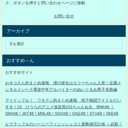
ク、ボタンを押すと問い合わせページに移動
お問い合せ
アーカイブ
おすすめ～ん
おすすめサイト
おネコさん的まとめ速報 僕の彼女はエリーちゃん人形！豆腐メ
ンタルメンヘラ電波中年アルバイターのぬいぐるみ男子末路編
アイドッフル！ ワタクシ的まとめ速報 地下格闘アイドルだい
すき！23 ひうらのアニメ放送局101ちゃんねる BNK48 ！
SNH48！JKT48！MNL48！SGO48！GNZ48！STU48！SKE48
ヒウラッフルのハーニーフィニッシュゴミ屋敷補完計画 ＜必殺！