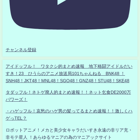
チャンネル登録
アイドッフル！ ワタクシ的まとめ速報 地下格闘アイドルだい
すき！23 ひうらのアニメ放送局101ちゃんねる BNK48 ！
SNH48！JKT48！MNL48！SGO48！GNZ48！STU48！SKE48
タダッフル！ネトゲ廃人的まとめ速報！！ネット乞食DE2000万
パワーズ！
・ハゲッフル！哀愁のハゲ男の髪ってるまとめ速報！！激しくハ
ゲっTEL？
ロボットアニメ！メカと美少女キャラだいすき永遠の非リア充・
非モテ星人 ！あらゆるマニアの為のマニアックサイト