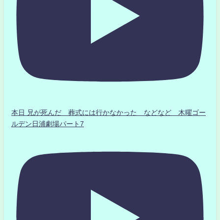
本日 兄が死んだ 葬式には行かなかった などなど 木曜ゴー
ルデン日浦劇場パート7