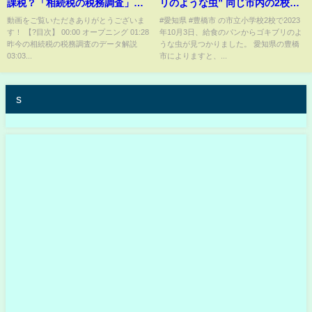
課税？「相続税の税務調査」の
リのような虫” 同じ市内の2校で
特徴と対策
見つかる いずれも食べる前で健
動画をご覧いただきありがとうございま
#愛知県 #豊橋市 の市立小学校2校で2023
す！ 【?目次】 00:00​ オープニング 01:28
年10月3日、給食のパンからゴキブリのよ
康被害なし
昨今の相続税の税務調査のデータ解説
うな虫が見つかりました。 愛知県の豊橋
03:03...
市によりますと、...
s