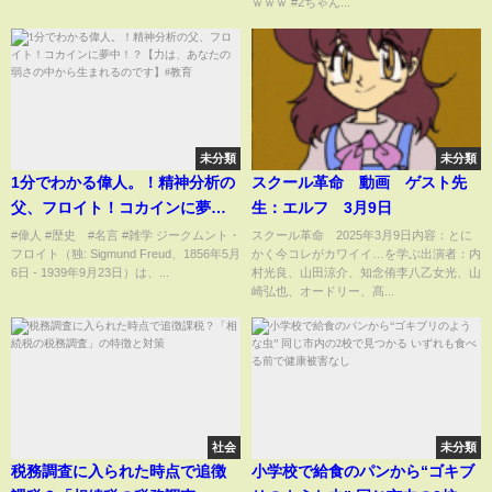
ｗｗｗ #2ちゃん...
未分類
未分類
1分でわかる偉人。！精神分析の
スクール革命 動画 ゲスト先
父、フロイト！コカインに夢
生：エルフ 3月9日
中！？【力は、あなたの弱さの
#偉人 #歴史 #名言 #雑学 ジークムント・
スクール革命 2025年3月9日内容：とに
フロイト（独: Sigmund Freud、1856年5月
かく今コレがカワイイ…を学ぶ出演者：内
中から生まれるのです】#教育
6日 - 1939年9月23日）は、...
村光良、山田涼介、知念侑李八乙女光、山
崎弘也、オードリー、髙...
社会
未分類
税務調査に入られた時点で追徴
小学校で給食のパンから“ゴキブ