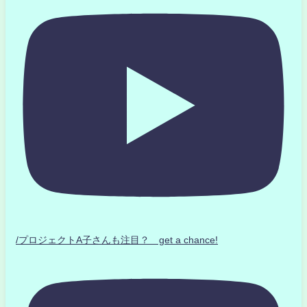
/プロジェクトA子さんも注目？ get a chance!