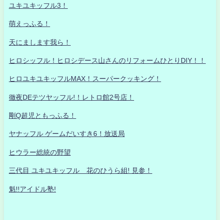
ユキユキッフル3！
萌えっふる！
天にまします我ら！
ヒロシッフル！ヒロシデース山さんのリフォームひとりDIY！！
ヒロユキユキッフルMAX！スーパークッキング！
徹夜DEテツヤッフル!！レトロ館2号店！
剛Q超児ともっふる！
ヤナッフル ゲームだいすき6！放送局
ヒウラー総統の野望
三代目 ユキユキッフル 花のひうら組! 見参！
魁!!アイドル塾!