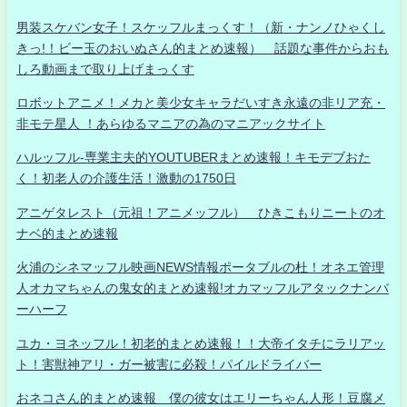
男装スケバン女子！スケッフルまっくす！（新・ナンノひゃくし
きっ!！ビー玉のおいぬさん的まとめ速報） 話題な事件からおも
しろ動画まで取り上げまっくす
ロボットアニメ！メカと美少女キャラだいすき永遠の非リア充・
非モテ星人 ！あらゆるマニアの為のマニアックサイト
ハルッフル-専業主夫的YOUTUBERまとめ速報！キモデブおた
く！初老人の介護生活！激動の1750日
アニゲタレスト（元祖！アニメッフル） ひきこもりニートのオ
ナベ的まとめ速報
火浦のシネマッフル映画NEWS情報ポータブルの杜！オネエ管理
人オカマちゃんの鬼女的まとめ速報!オカマッフルアタックナンバ
ーハーフ
ユカ・ヨネッフル！初老的まとめ速報！！大帝イタチにラリアッ
ト！害獣神アリ・ガー被害に必殺！パイルドライバー
おネコさん的まとめ速報 僕の彼女はエリーちゃん人形！豆腐メ