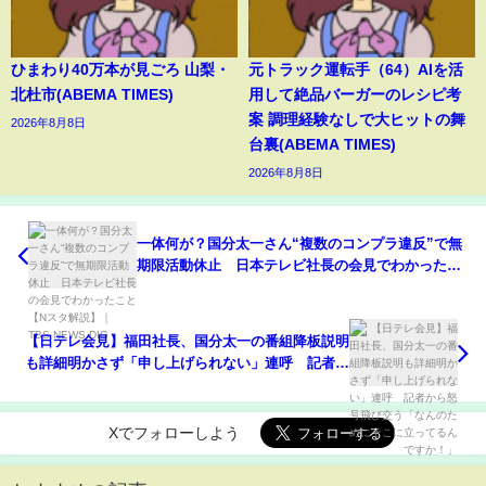
ひまわり40万本が見ごろ 山梨・
元トラック運転手（64）AIを活
北杜市(ABEMA TIMES)
用して絶品バーガーのレシピ考
案 調理経験なしで大ヒットの舞
2026年8月8日
台裏(ABEMA TIMES)
2026年8月8日
一体何が？国分太一さん“複数のコンプラ違反”で無
期限活動休止 日本テレビ社長の会見でわかったこ
と【Nスタ解説】｜TBS NEWS DIG
【日テレ会見】福田社長、国分太一の番組降板説明
も詳細明かさず「申し上げられない」連呼 記者か
ら怒号飛び交う「なんのためにそこに立ってるんで
すか！」
Xでフォローしよう