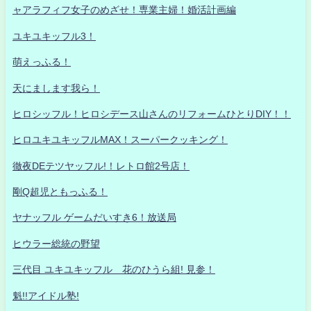
ャアラフィフ女子のめざせ！専業主婦！婚活計画編
ユキユキッフル3！
萌えっふる！
天にまします我ら！
ヒロシッフル！ヒロシデース山さんのリフォームひとりDIY！！
ヒロユキユキッフルMAX！スーパークッキング！
徹夜DEテツヤッフル!！レトロ館2号店！
剛Q超児ともっふる！
ヤナッフル ゲームだいすき6！放送局
ヒウラー総統の野望
三代目 ユキユキッフル 花のひうら組! 見参！
魁!!アイドル塾!