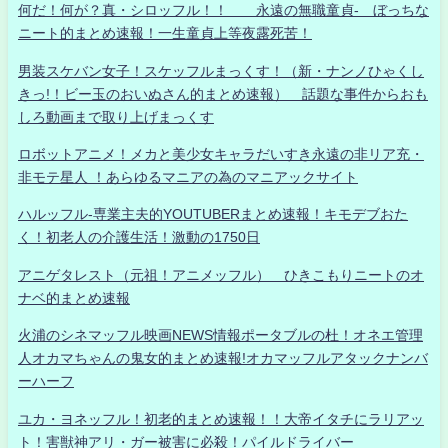
何だ！何が？真・シロッフル！！ 永遠の無職童貞- ぼっちな
ニート的まとめ速報！一生童貞上等夜露死苦！
男装スケバン女子！スケッフルまっくす！（新・ナンノひゃくし
きっ!！ビー玉のおいぬさん的まとめ速報） 話題な事件からおも
しろ動画まで取り上げまっくす
ロボットアニメ！メカと美少女キャラだいすき永遠の非リア充・
非モテ星人 ！あらゆるマニアの為のマニアックサイト
ハルッフル-専業主夫的YOUTUBERまとめ速報！キモデブおた
く！初老人の介護生活！激動の1750日
アニゲタレスト（元祖！アニメッフル） ひきこもりニートのオ
ナベ的まとめ速報
火浦のシネマッフル映画NEWS情報ポータブルの杜！オネエ管理
人オカマちゃんの鬼女的まとめ速報!オカマッフルアタックナンバ
ーハーフ
ユカ・ヨネッフル！初老的まとめ速報！！大帝イタチにラリアッ
ト！害獣神アリ・ガー被害に必殺！パイルドライバー