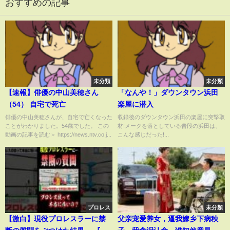
おすすめの記事
未分類
未分類
【速報】俳優の中山美穂さん
「なんや！」ダウンタウン浜田
（54） 自宅で死亡
楽屋に潜入
俳優の中山美穂さんが、自宅で亡くなった
収録後のダウンタウン浜田の楽屋に突撃取
ことがわかりました。54歳でした。 この
材!メークを落としている普段の浜田は、
動画の記事を読む＞ https://news.ntv.co.j...
こんな感じだった!...
プロレス
未分類
【激白】現役プロレスラーに禁
父亲宠爱养女，逼我嫁乡下病秧