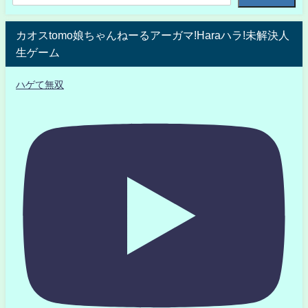
カオスtomo娘ちゃんねーるアーガマ!Haraハラ!未解決人
生ゲーム
ハゲて無双