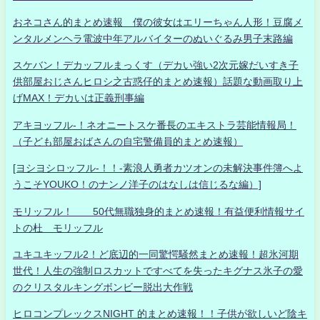
おネコさん的まとめ速報 僕の彼女はエリーちゃん人形！豆腐メ
ンタルメンヘラ電波中年アルバイターのぬいぐるみ男子末路編
スケバン！デカッフルまっくす（デカい強い2次元嫁だいすき子
供部屋おじさんヒロシ之古惑仔的まとめ速報）話題な動画取り上
げMAX！デカいは正義刑事編
アキヨッフル-！ネオニートスケ番長のエキストラ芸能情報局！
（子ども部屋おばさんの自宅警備員的まとめ速報）
[ヨシヨシロッフル-！！-素浪人勇者カツオンの未解決事件簿へよ
うこそYOUKO！のナンノ洋子のはなしは信じるな編）]
モリッフル！ 50代無職独身的まとめ速報！有益便利情報サイ
トの杜 モリッフル
ユキユキッフル2！ど底辺的一同驚愕騒然まとめ速報！超氷河期
世代！人生の強制ロスカットですべてを失ったキグナス氷子の愛
のクリスタルキングボンビー脱出大作戦
ヒロコンプレックスNIGHT 的まとめ速報！！子供が欲しいど陰キ