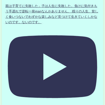
親は子育てに失敗した」子は人生に失敗した。負けに気付きも
う手遅れで逆転一発manなんかありません、 残りの人生、貧し
く食いつないでわずかな楽しみなど見つけて生きていくしかな
いのです。ないのです。