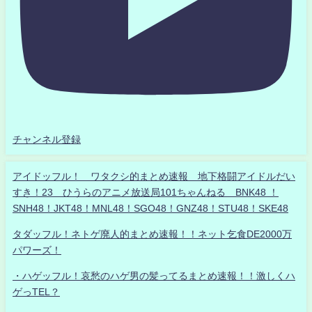
チャンネル登録
アイドッフル！ ワタクシ的まとめ速報 地下格闘アイドルだい
すき！23 ひうらのアニメ放送局101ちゃんねる BNK48 ！
SNH48！JKT48！MNL48！SGO48！GNZ48！STU48！SKE48
タダッフル！ネトゲ廃人的まとめ速報！！ネット乞食DE2000万
パワーズ！
・ハゲッフル！哀愁のハゲ男の髪ってるまとめ速報！！激しくハ
ゲっTEL？