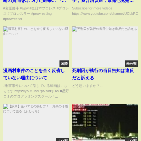
断の質問をぶつけた結果… 『プ
子，我含泪认命，谁知他竟是权
ロレス技って痛いの？』
倾全球的军阀大佬 ！💘
#宮原健斗 #ajpw #全日本プロレス #プロレ
Subscribe for more videos:
ス #プロレスラー #prowrestling
https://www.youtube.com/channel/UCLkRCR
#shorts
#chinese television dramas #
#prowrestler...
逆袭 #爽剧 #豪门 #shortdramas
国際
未分類
漫画村事件のことを全く反省し
死刑囚が執行の当日告知は違反
ていない理由について
だと訴える
⇩刑事事件について話している動画はこち
どう思いますか？...
らです https://youtu.be/7pfZVbBjTAs ■星野
ロミのプログラミングスクール「...