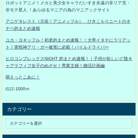
ロボットアニメ！メカと美少女キャラだいすき永遠の非リア充・
非モテ星人 ！あらゆるマニアの為のマニアックサイト
アニゲタレスト（元祖！アニメッフル） ひきこもりニートのオ
ナベ的まとめ速報
ユカ・ヨネッフル！初老的まとめ速報！！大帝イタチにラリアッ
ト！害獣神アリ・ガー被害に必殺！パイルドライバー
ヒロコンプレックスNIGHT 的まとめ速報！！子供が欲しいど陰キ
ャアラフィフ女子のめざせ！専業主婦！婚活計画編
萌えっとこあに！
t112-1000ｍ
カテゴリー