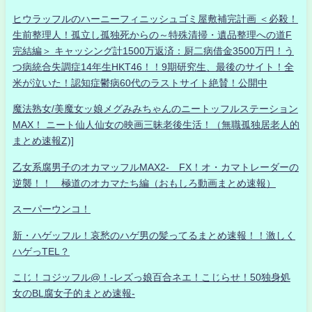
ヒウラッフルのハーニーフィニッシュゴミ屋敷補完計画 ＜必殺！
生前整理人！孤立し孤独死からの～特殊清掃・遺品整理への道F
完結編＞ キャッシング計1500万返済：厨二病借金3500万円！う
つ病統合失調症14年生HKT46！！9期研究生、最後のサイト！全
米が泣いた！認知症鬱病60代のラストサイト絶賛！公開中
魔法熟女/美魔女ッ娘メグみみちゃんのニートッフルステーション
MAX！ ニート仙人仙女の映画三昧老後生活！（無職孤独居老人的
まとめ速報Z)]
乙女系腐男子のオカマッフルMAX2- FX！オ・カマトレーダーの
逆襲！！ 極道のオカマたち編（おもしろ動画まとめ速報）
スーパーウンコ！
新・ハゲッフル！哀愁のハゲ男の髪ってるまとめ速報！！激しく
ハゲっTEL？
こじ！コジッフル@！-レズっ娘百合ネエ！こじらせ！50独身処
女のBL腐女子的まとめ速報-