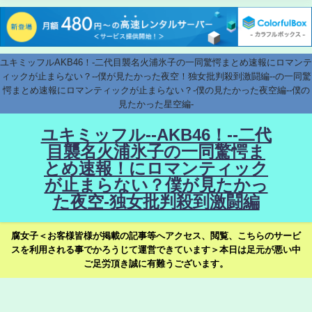
ユキミッフルAKB46！-二代目襲名火浦氷子の一同驚愕まとめ速報にロマンテ
ィックが止まらない？--僕が見たかった夜空！独女批判殺到激闘編--の一同驚
愕まとめ速報にロマンティックが止まらない？-僕の見たかった夜空編--僕の
見たかった星空編-
ユキミッフル--AKB46！--二代
目襲名火浦氷子の一同驚愕ま
とめ速報！にロマンティック
が止まらない？僕が見たかっ
た夜空-独女批判殺到激闘編
腐女子＜お客様皆様が掲載の記事等へアクセス、閲覧、こちらのサービ
スを利用される事でかろうじて運営できています＞本日は足元が悪い中
ご足労頂き誠に有難うございます。