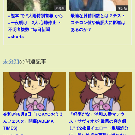
未分類
未分類
#熊本 で #大雨特別警報 から
最適な射精回数とは？テスト
#一夜明け 2人 心肺停止 ・
ステロン値や筋肥大に影響は
不明者複数 #毎日新聞
あるのか？
#shorts
未分類
の関連記事
令和8年8月8日「TOKYOおうえ
「軽率だな」浦和10番マテウ
んフェスタ」開催(ABEMA
ス・サヴィオが“最悪の突き倒
TIMES)
し”で2枚目イエロー→退場処分
に「熱い性格が裏目に出たか」