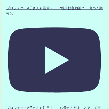
/プロジェクトA子さんも注目？ /感想戯言動画？.一息つく動
画？/
/プロジェクトA子さんも注目？ お母さんだよ とアニメ声