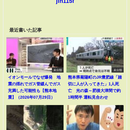
jin115f
最近書いた記事
未分類
未分類
イオンモールでなぜ爆発 地
熊本県菊陽町のJR豊肥線「踏
震の揺れでガス管緩んでガス
切に人が入ってきた」1人死
充満した可能性も【熊本地
亡 光の森～肥後大津間で約
震】（2026年07月29日）
1時間半 運転見合わせ