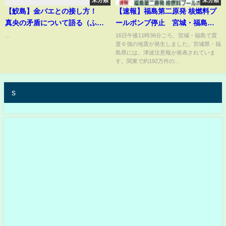
未分類
未分類
【鮫島】金バエとの接し方！
【速報】福島第二原発 核燃料プ
真央の矛盾について語る（ふわ
ールポンプ停止 宮城・福島で
っち）
震度６強
...
16日午後11時36分ごろ、宮城・福島で震
度６強の地震が発生しました。宮城県・福
島県には、津波注意報が発表されていま
す。関東で約192万件の...
s