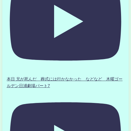
本日 兄が死んだ 葬式には行かなかった などなど 木曜ゴー
ルデン日浦劇場パート7