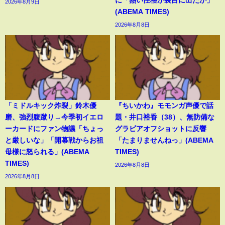
2026年8月9日
(ABEMA TIMES)
2026年8月8日
「ミドルキック炸裂」鈴木優
『ちいかわ』モモンガ声優で話
磨、強烈腹蹴り→今季初イエロ
題・井口裕香（38）、無防備な
ーカードにファン物議「ちょっ
グラビアオフショットに反響
と厳しいな」「開幕戦からお祖
「たまりませんねっ」(ABEMA
母様に怒られる」(ABEMA
TIMES)
TIMES)
2026年8月8日
2026年8月8日