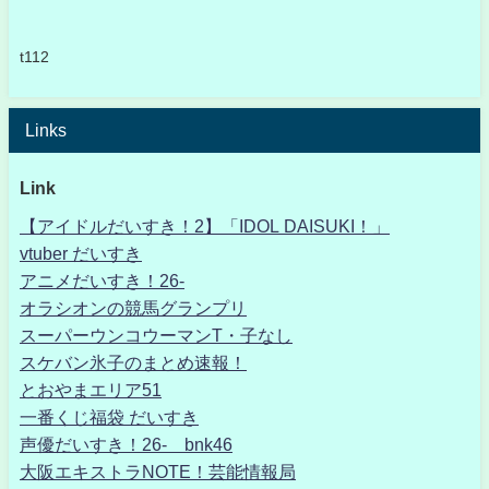
t112
Links
Link
【アイドルだいすき！2】「IDOL DAISUKI！」
vtuber だいすき
アニメだいすき！26-
オラシオンの競馬グランプリ
スーパーウンコウーマンT・子なし
スケバン氷子のまとめ速報！
とおやまエリア51
一番くじ福袋 だいすき
声優だいすき！26- bnk46
大阪エキストラNOTE！芸能情報局