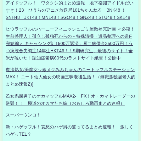
アイドッフル！ ワタクシ的まとめ速報 地下格闘アイドルだい
すき！23 ひうらのアニメ放送局101ちゃんねる BNK48 ！
SNH48！JKT48！MNL48！SGO48！GNZ48！STU48！SKE48
ヒウラッフルのハーニーフィニッシュゴミ屋敷補完計画 ＜必殺！
生前整理人！孤立し孤独死からの～特殊清掃・遺品整理への道F
完結編＞ キャッシング計1500万返済：厨二病借金3500万円！う
つ病統合失調症14年生HKT46！！9期研究生、最後のサイト！全
米が泣いた！認知症鬱病60代のラストサイト絶賛！公開中
魔法熟女/美魔女ッ娘メグみみちゃんのニートッフルステーション
MAX！ ニート仙人仙女の映画三昧老後生活！（無職孤独居老人的
まとめ速報Z)]
乙女系腐男子のオカマッフルMAX2- FX！オ・カマトレーダーの
逆襲！！ 極道のオカマたち編（おもしろ動画まとめ速報）
スーパーウンコ！
新・ハゲッフル！哀愁のハゲ男の髪ってるまとめ速報！！激しく
ハゲっTEL？