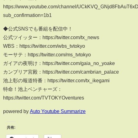
https://www.youtube.com/channel/UCkKVQ_GNjd8FbAuT6xD
sub_confirmation=1b1
◆公式SNSでも番組を配信中！
公式ツイッター：https://twitter.com/tx_news
WBS：https://twitter.com/wbs_tvtokyo
モーサテ：https://twitter.com/ms_tvtokyo
ガイアの夜明け：https://twitter.com/gaia_no_yoake
カンブリア宮殿：https://twitter.com/cambrian_palace
池上彰の報道特番：https://twitter.com/tx_ikegami
特命！池上ベンチャーズ：
https://twitter.com/TVTOKYOventures
powered by
Auto Youtube Summarize
共有: