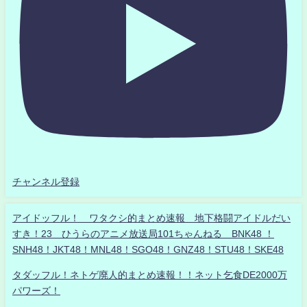
チャンネル登録
アイドッフル！ ワタクシ的まとめ速報 地下格闘アイドルだい
すき！23 ひうらのアニメ放送局101ちゃんねる BNK48 ！
SNH48！JKT48！MNL48！SGO48！GNZ48！STU48！SKE48
タダッフル！ネトゲ廃人的まとめ速報！！ネット乞食DE2000万
パワーズ！