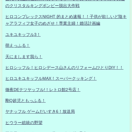
のクリスタルキングボンビー脱出大作戦
ヒロコンプレックスNIGHT 的まとめ速報！！子供が欲しいど陰キ
ャアラフィフ女子のめざせ！専業主婦！婚活計画編
ユキユキッフル3！
萌えっふる！
天にまします我ら！
ヒロシッフル！ヒロシデース山さんのリフォームひとりDIY！！
ヒロユキユキッフルMAX！スーパークッキング！
徹夜DEテツヤッフル!！レトロ館2号店！
剛Q超児ともっふる！
ヤナッフル ゲームだいすき6！放送局
ヒウラー総統の野望