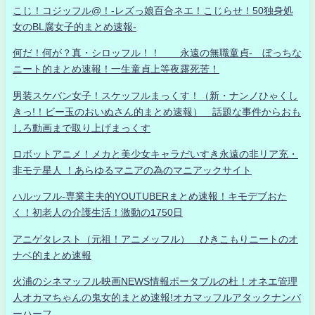
こじ！コジッフル@！-レズっ娘百合ネエ！こじらせ！50独身処
女のBL腐女子的まとめ速報-
何だ！何が？真・シロッフル！！ 永遠の無職童貞- ぼっちな
ニート的まとめ速報！一生童貞上等夜露死苦！
男装スケバン女子！スケッフルまっくす！（新・ナンノひゃくし
きっ!！ビー玉のおいぬさん的まとめ速報） 話題な事件からおも
しろ動画まで取り上げまっくす
ロボットアニメ！メカと美少女キャラだいすき永遠の非リア充・
非モテ星人 ！あらゆるマニアの為のマニアックサイト
ハルッフル-専業主夫的YOUTUBERまとめ速報！キモデブおた
く！初老人の介護生活！激動の1750日
アニゲタレスト（元祖！アニメッフル） ひきこもりニートのオ
ナベ的まとめ速報
火浦のシネマッフル映画NEWS情報ポータブルの杜！オネエ管理
人オカマちゃんの鬼女的まとめ速報!オカマッフルアタックナンバ
ーハーフ