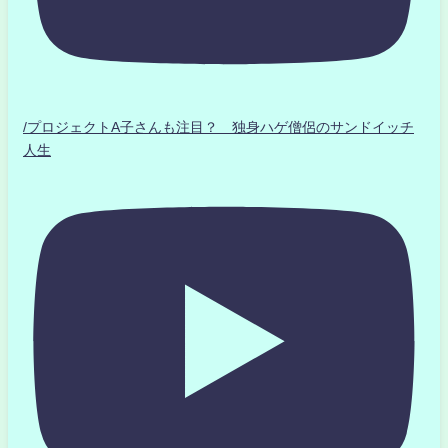
/プロジェクトA子さんも注目？ 独身ハゲ僧侶のサンドイッチ
人生