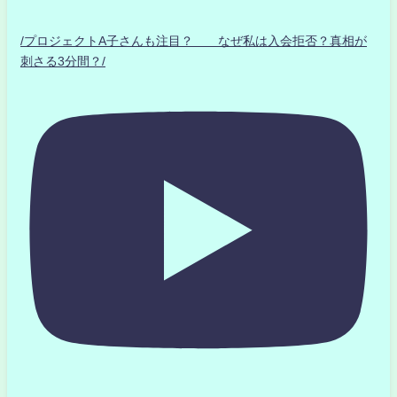
/プロジェクトA子さんも注目？ なぜ私は入会拒否？真相が
刺さる3分間？/