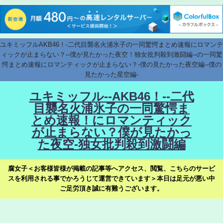
ユキミッフルAKB46！-二代目襲名火浦氷子の一同驚愕まとめ速報にロマンテ
ィックが止まらない？--僕が見たかった夜空！独女批判殺到激闘編--の一同驚
愕まとめ速報にロマンティックが止まらない？-僕の見たかった夜空編--僕の
見たかった星空編-
ユキミッフル--AKB46！--二代
目襲名火浦氷子の一同驚愕ま
とめ速報！にロマンティック
が止まらない？僕が見たかっ
た夜空-独女批判殺到激闘編
腐女子＜お客様皆様が掲載の記事等へアクセス、閲覧、こちらのサービ
スを利用される事でかろうじて運営できています＞本日は足元が悪い中
ご足労頂き誠に有難うございます。