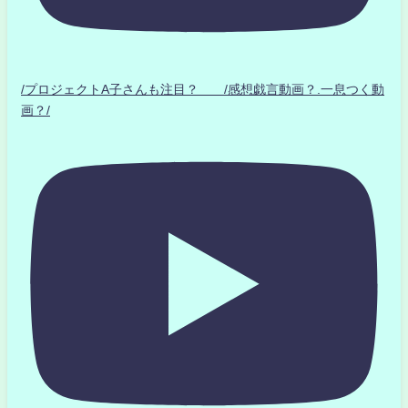
/プロジェクトA子さんも注目？ /感想戯言動画？.一息つく動
画？/