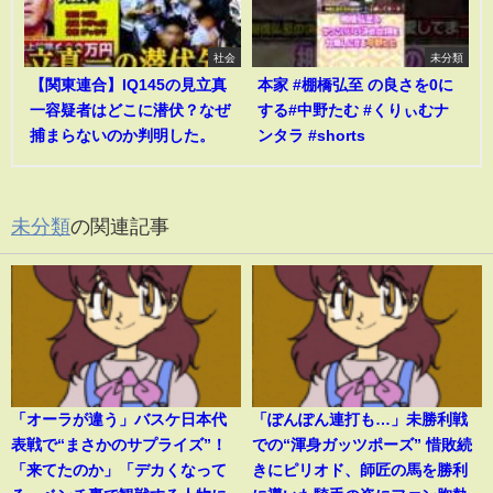
社会
未分類
【関東連合】IQ145の見立真
本家 #棚橋弘至 の良さを0に
一容疑者はどこに潜伏？なぜ
する#中野たむ #くりぃむナ
捕まらないのか判明した。
ンタラ #shorts
未分類
の関連記事
「オーラが違う」バスケ日本代
「ぽんぽん連打も…」未勝利戦
表戦で“まさかのサプライズ”！
での“渾身ガッツポーズ” 惜敗続
「来てたのか」「デカくなって
きにピリオド、師匠の馬を勝利