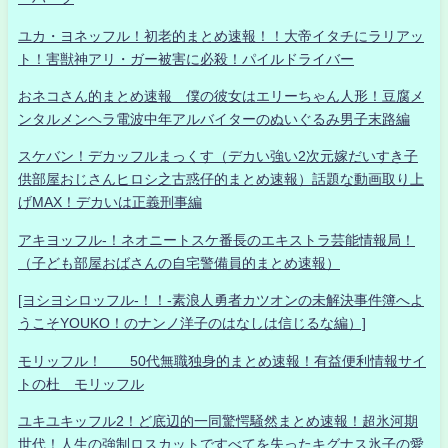
ユカ・ヨネッフル！初老的まとめ速報！！大帝イタチにラリアッ
ト！害獣神アリ・ガー被害に必殺！パイルドライバー
おネコさん的まとめ速報 僕の彼女はエリーちゃん人形！豆腐メ
ンタルメンヘラ電波中年アルバイターのぬいぐるみ男子末路編
スケバン！デカッフルまっくす（デカい強い2次元嫁だいすき子
供部屋おじさんヒロシ之古惑仔的まとめ速報）話題な動画取り上
げMAX！デカいは正義刑事編
アキヨッフル-！ネオニートスケ番長のエキストラ芸能情報局！
（子ども部屋おばさんの自宅警備員的まとめ速報）
[ヨシヨシロッフル-！！-素浪人勇者カツオンの未解決事件簿へよ
うこそYOUKO！のナンノ洋子のはなしは信じるな編）]
モリッフル！ 50代無職独身的まとめ速報！有益便利情報サイ
トの杜 モリッフル
ユキユキッフル2！ど底辺的一同驚愕騒然まとめ速報！超氷河期
世代！人生の強制ロスカットですべてを失ったキグナス氷子の愛