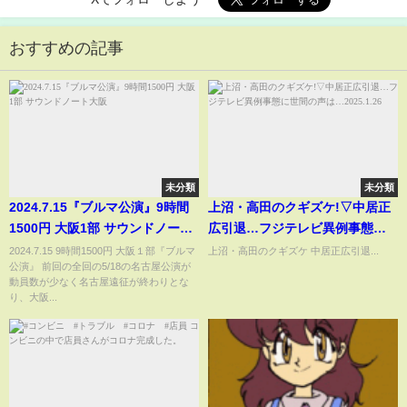
おすすめの記事
未分類
未分類
2024.7.15『ブルマ公演』9時間
上沼・高田のクギズケ!▽中居正
1500円 大阪1部 サウンドノート
広引退…フジテレビ異例事態に
大阪
世間の声は…2025.1.26
2024.7.15 9時間1500円 大阪１部『ブルマ
上沼・高田のクギズケ 中居正広引退...
公演』 前回の全回の5/18の名古屋公演が
動員数が少なく名古屋遠征が終わりとな
り、大阪...