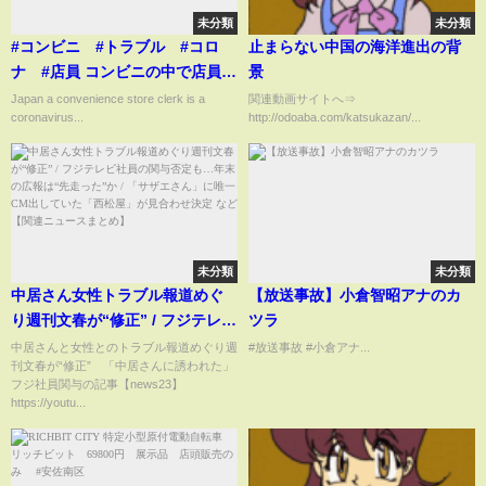
未分類
未分類
#コンビニ #トラブル #コロ
止まらない中国の海洋進出の背
ナ #店員 コンビニの中で店員さ
景
んがコロナ完成した。
Japan a convenience store clerk is a
関連動画サイトへ⇒
coronavirus...
http://odoaba.com/katsukazan/...
未分類
未分類
中居さん女性トラブル報道めぐ
【放送事故】小倉智昭アナのカ
り週刊文春が“修正” / フジテレビ
ツラ
社員の関与否定も…年末の広報
中居さんと女性とのトラブル報道めぐり週
#放送事故 #小倉アナ...
刊文春が“修正” 「中居さんに誘われた」
は“先走った”か / 「サザエさん」
フジ社員関与の記事【news23】
に唯一CM出していた「西松屋」
https://youtu...
が見合わせ決定 など【関連ニュ
ースまとめ】