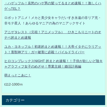
・ハゲッフル！哀愁のハゲ男の髪ってるまとめ速報！！激しくハ
ゲっTEL？
ロボットアニメ！メカと美少女キャラだいすき永遠の非リア充・
非モテ星人 ！あらゆるマニアの為のマニアックサイト
アニゲタレスト（元祖！アニメッフル） ひきこもりニートのオ
ナベ的まとめ速報
ユカ・ヨネッフル！初老的まとめ速報！！大帝イタチにラリアッ
ト！害獣神アリ・ガー被害に必殺！パイルドライバー
ヒロコンプレックスNIGHT 的まとめ速報！！子供が欲しいど陰キ
ャアラフィフ女子のめざせ！専業主婦！婚活計画編
萌えっとこあに！
t112-1000ｍ
カテゴリー