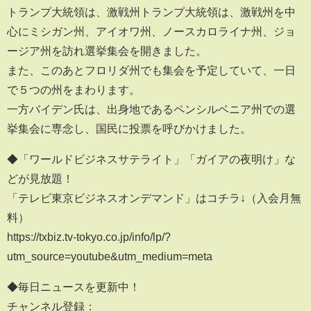
トランプ大統領は、激戦州トランプ大統領は、激戦州を中
心にミシガン州、アイオワ州、ノースカロライナ州、ジョ
ージア州を訪れ選挙集会を開きました。
また、このあとフロリダ州でも集会を予定していて、一日
で５つの州をまわります。
一方バイデン氏は、出身地であるペンシルベニア州での選
挙集会に専念し、国民に投票を呼びかけました。
◆「ワールドビジネスサテライト」「ガイアの夜明け」な
どが見放題！
「テレビ東京ビジネスオンデマンド」はコチラ↓（入会月無
料）
https://txbiz.tv-tokyo.co.jp/info/lp/?
utm_source=youtube&utm_medium=meta
◆毎日ニュースを更新中！
チャンネル登録：