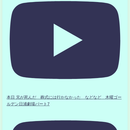
本日 兄が死んだ 葬式には行かなかった などなど 木曜ゴー
ルデン日浦劇場パート7