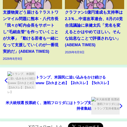
支援物資どう届ける？ラストワ
クラファン1億円達成も支持率は
ンマイル問題に熊本・八代市長
2.3％…中道改革連合、8月の3党
「我々が町内会長をサポート
合流議論に泉健太氏「党名を変
し”毛細血管”を作っていくこと
えるとかはやめてほしい。そん
が大事」「動ける若者も一緒に
な姑息なことで評価されない」
なって支援していくのが一番現
(ABEMA TIMES)
実的だ」(ABEMA TIMES)
2026年8月9日
2026年8月9日
トランプ、米国民に追い込みをかけ続ける
www【2chまとめ】【2chスレ】【5chスレ】
米大統領選 投票続く、激戦フロリダにはトランプ支
持者集結
Xでフォローしよう