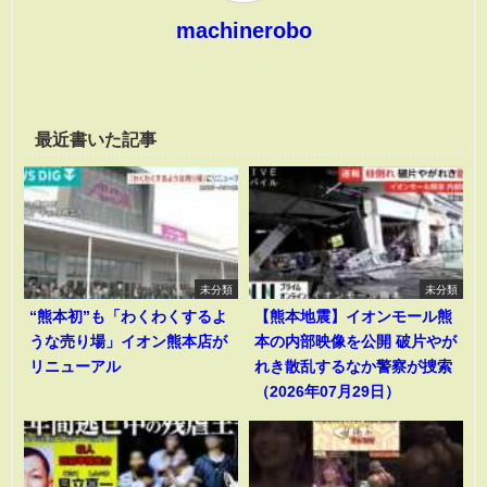
machinerobo
最近書いた記事
未分類
未分類
“熊本初”も「わくわくするよ
【熊本地震】イオンモール熊
うな売り場」イオン熊本店が
本の内部映像を公開 破片やが
リニューアル
れき散乱するなか警察が捜索
（2026年07月29日）