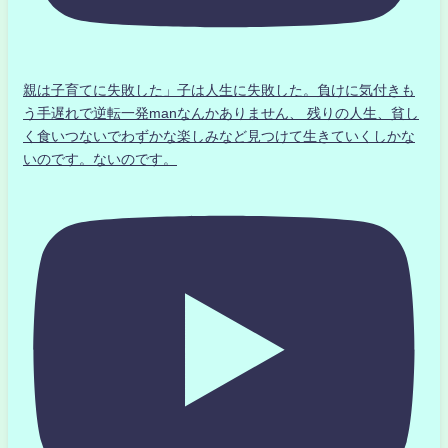
親は子育てに失敗した」子は人生に失敗した。負けに気付きも
う手遅れで逆転一発manなんかありません、 残りの人生、貧し
く食いつないでわずかな楽しみなど見つけて生きていくしかな
いのです。ないのです。