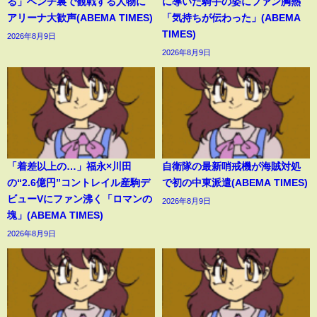
る」ベンチ裏で観戦する人物に
に導いた騎手の姿にファン胸熱
アリーナ大歓声(ABEMA TIMES)
「気持ちが伝わった」(ABEMA
TIMES)
2026年8月9日
2026年8月9日
「着差以上の…」福永×川田
自衛隊の最新哨戒機が海賊対処
の“2.6億円”コントレイル産駒デ
で初の中東派遣(ABEMA TIMES)
ビューVにファン沸く「ロマンの
2026年8月9日
塊」(ABEMA TIMES)
2026年8月9日