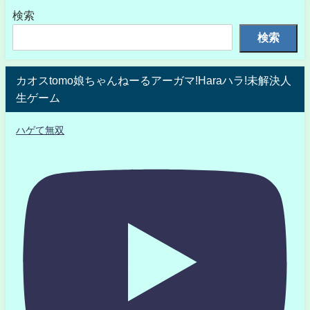
検索
検索
カオスtomo娘ちゃんねーるアーガマ!Haraハラ!未解決人
生ゲーム
ハゲて無双