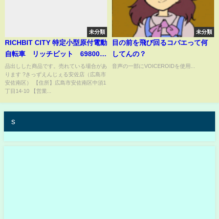
未分類
未分類
RICHBIT CITY 特定小型原付電動
目の前を飛び回るコバエって何
自転車 リッチビット 69800
してんの？
円 展示品 店頭販売のみ #安
品出しした商品です。売れている場合があ
音声の一部にVOICEROIDを使用...
ります ?きっずえんじぇる安佐店（広島市
佐南区
安佐南区） 【住所】広島市安佐南区中須1
丁目14-10 【営業...
s