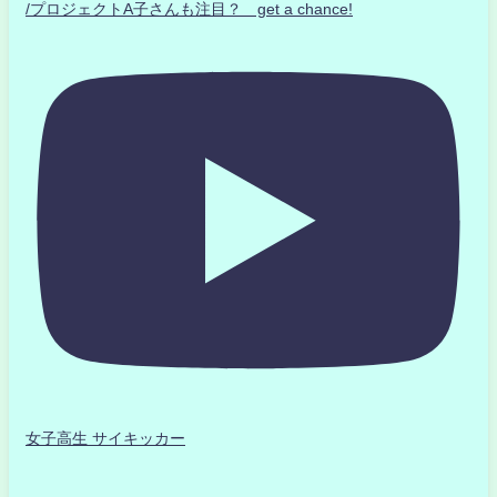
/プロジェクトA子さんも注目？ get a chance!
女子高生 サイキッカー