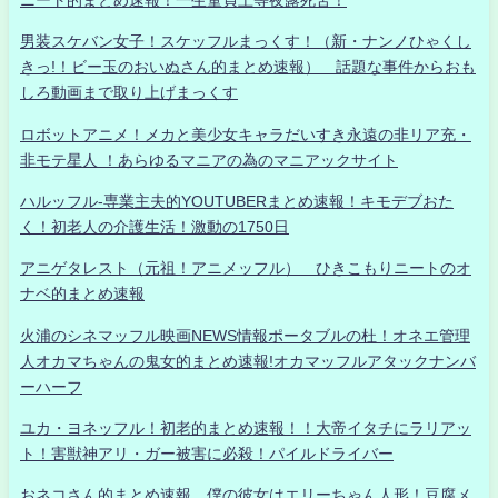
男装スケバン女子！スケッフルまっくす！（新・ナンノひゃくし
きっ!！ビー玉のおいぬさん的まとめ速報） 話題な事件からおも
しろ動画まで取り上げまっくす
ロボットアニメ！メカと美少女キャラだいすき永遠の非リア充・
非モテ星人 ！あらゆるマニアの為のマニアックサイト
ハルッフル-専業主夫的YOUTUBERまとめ速報！キモデブおた
く！初老人の介護生活！激動の1750日
アニゲタレスト（元祖！アニメッフル） ひきこもりニートのオ
ナベ的まとめ速報
火浦のシネマッフル映画NEWS情報ポータブルの杜！オネエ管理
人オカマちゃんの鬼女的まとめ速報!オカマッフルアタックナンバ
ーハーフ
ユカ・ヨネッフル！初老的まとめ速報！！大帝イタチにラリアッ
ト！害獣神アリ・ガー被害に必殺！パイルドライバー
おネコさん的まとめ速報 僕の彼女はエリーちゃん人形！豆腐メ