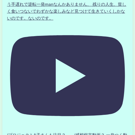
う手遅れで逆転一発manなんかありません、 残りの人生、貧し
く食いつないでわずかな楽しみなど見つけて生きていくしかな
いのです。ないのです。
/プロジェクトA子さんも注目？ /感想戯言動画？.一息つく動