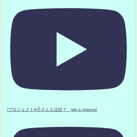
/プロジェクトA子さんも注目？ get a chance!