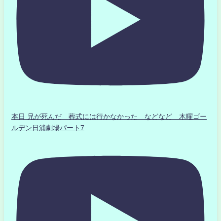
本日 兄が死んだ 葬式には行かなかった などなど 木曜ゴー
ルデン日浦劇場パート7