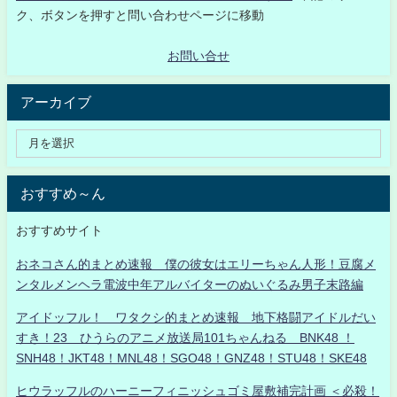
ク、ボタンを押すと問い合わせページに移動
お問い合せ
アーカイブ
おすすめ～ん
おすすめサイト
おネコさん的まとめ速報 僕の彼女はエリーちゃん人形！豆腐メ
ンタルメンヘラ電波中年アルバイターのぬいぐるみ男子末路編
アイドッフル！ ワタクシ的まとめ速報 地下格闘アイドルだい
すき！23 ひうらのアニメ放送局101ちゃんねる BNK48 ！
SNH48！JKT48！MNL48！SGO48！GNZ48！STU48！SKE48
ヒウラッフルのハーニーフィニッシュゴミ屋敷補完計画 ＜必殺！