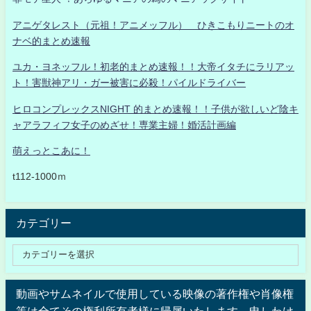
アニゲタレスト（元祖！アニメッフル） ひきこもりニートのオ
ナベ的まとめ速報
ユカ・ヨネッフル！初老的まとめ速報！！大帝イタチにラリアッ
ト！害獣神アリ・ガー被害に必殺！パイルドライバー
ヒロコンプレックスNIGHT 的まとめ速報！！子供が欲しいど陰キ
ャアラフィフ女子のめざせ！専業主婦！婚活計画編
萌えっとこあに！
t112-1000ｍ
カテゴリー
動画やサムネイルで使用している映像の著作権や肖像権