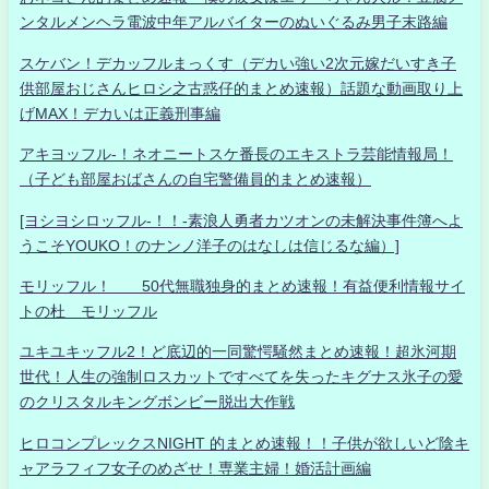
ンタルメンヘラ電波中年アルバイターのぬいぐるみ男子末路編
スケバン！デカッフルまっくす（デカい強い2次元嫁だいすき子
供部屋おじさんヒロシ之古惑仔的まとめ速報）話題な動画取り上
げMAX！デカいは正義刑事編
アキヨッフル-！ネオニートスケ番長のエキストラ芸能情報局！
（子ども部屋おばさんの自宅警備員的まとめ速報）
[ヨシヨシロッフル-！！-素浪人勇者カツオンの未解決事件簿へよ
うこそYOUKO！のナンノ洋子のはなしは信じるな編）]
モリッフル！ 50代無職独身的まとめ速報！有益便利情報サイ
トの杜 モリッフル
ユキユキッフル2！ど底辺的一同驚愕騒然まとめ速報！超氷河期
世代！人生の強制ロスカットですべてを失ったキグナス氷子の愛
のクリスタルキングボンビー脱出大作戦
ヒロコンプレックスNIGHT 的まとめ速報！！子供が欲しいど陰キ
ャアラフィフ女子のめざせ！専業主婦！婚活計画編