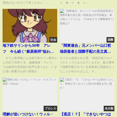
悪気がないのでご了承ください。...
☆ ★ ☆ ★ ☆...
社会
国際
地下鉄サリンから30年 アレ
「関東連合」元メンバー山口哲
フ 今も続く“麻原崇拝”狙われ
哉容疑者と国際手配の見立真一
る「事件を知らない世代」【ス
容疑者は中学同級生…暴力団と
オウム真理教による地下鉄サリン事件か
タイから移送された男。 特殊詐欺グルー
ら20日で30年です。後継団体「アレフ」
プのトップとみられていますが、殺人事件
ーパーJチャンネル】(2025年3月
トラブルも “六本木クラブ襲撃
では麻原元死刑囚の音声を使うなど、いま
で国際手配されている容疑者と同級生だっ
20日)
事件”に進展は？
だ強い影響力を持つ実態が...
たことが分かりました。 F...
プロレス
未分類
理解が追いつけない！ウィル・
【退店！？】「できないやつは