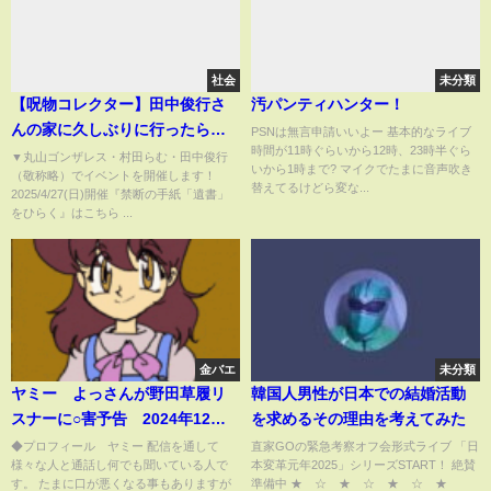
社会
未分類
【呪物コレクター】田中俊行さ
汚パンティハンター！
んの家に久しぶりに行ったら凄
PSNは無言申請いいよー 基本的なライブ
時間が11時ぐらいから12時、23時半ぐら
いことになっていた
▼丸山ゴンザレス・村田らむ・田中俊行
いから1時まで? マイクでたまに音声吹き
（敬称略）でイベントを開催します！
替えてるけどら変な...
2025/4/27(日)開催『禁断の手紙「遺書」
をひらく』はこちら ...
金バエ
未分類
ヤミー よっさんが野田草履リ
韓国人男性が日本での結婚活動
スナーに○害予告 2024年12月
を求めるその理由を考えてみた￼
14日放送
◆プロフィール ヤミー 配信を通して
直家GOの緊急考察オフ会形式ライブ 「日
様々な人と通話し何でも聞いている人で
本変革元年2025」シリーズSTART！ 絶賛
す。 たまに口が悪くなる事もありますが
準備中 ★ ☆ ★ ☆ ★ ☆ ★