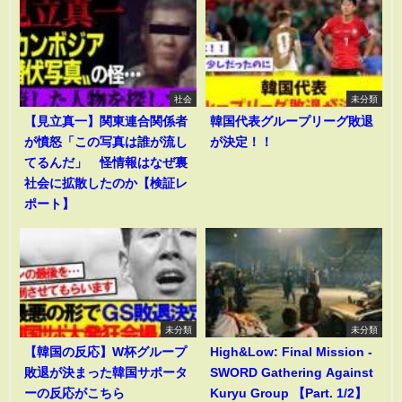
社会
未分類
【見立真一】関東連合関係者
韓国代表グループリーグ敗退
が憤怒「この写真は誰が流し
が決定！！
てるんだ」 怪情報はなぜ裏
社会に拡散したのか【検証レ
ポート】
未分類
未分類
【韓国の反応】W杯グループ
High&Low: Final Mission -
敗退が決まった韓国サポータ
SWORD Gathering Against
ーの反応がこちら
Kuryu Group 【Part. 1/2】