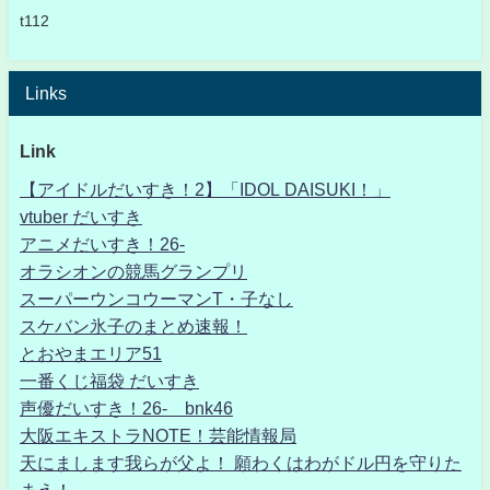
t112
Links
Link
【アイドルだいすき！2】「IDOL DAISUKI！」
vtuber だいすき
アニメだいすき！26-
オラシオンの競馬グランプリ
スーパーウンコウーマンT・子なし
スケバン氷子のまとめ速報！
とおやまエリア51
一番くじ福袋 だいすき
声優だいすき！26- bnk46
大阪エキストラNOTE！芸能情報局
天にまします我らが父よ！ 願わくはわがドル円を守りた