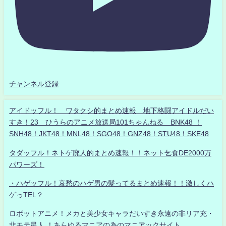
チャンネル登録
アイドッフル！ ワタクシ的まとめ速報 地下格闘アイドルだい
すき！23 ひうらのアニメ放送局101ちゃんねる BNK48 ！
SNH48！JKT48！MNL48！SGO48！GNZ48！STU48！SKE48
タダッフル！ネトゲ廃人的まとめ速報！！ネット乞食DE2000万
パワーズ！
・ハゲッフル！哀愁のハゲ男の髪ってるまとめ速報！！激しくハ
ゲっTEL？
ロボットアニメ！メカと美少女キャラだいすき永遠の非リア充・
非モテ星人 ！あらゆるマニアの為のマニアックサイト