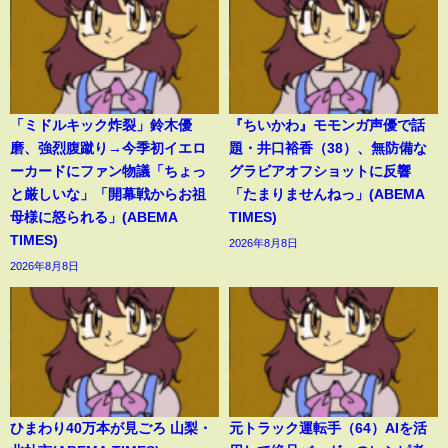
「ミドルキック炸裂」鈴木優
『ちいかわ』モモンガ声優で話
磨、強烈腹蹴り→今季初イエロ
題・井口裕香（38）、無防備な
ーカードにファン物議「ちょっ
グラビアオフショットに反響
と厳しいな」「開幕戦からお祖
「たまりませんねっ」(ABEMA
母様に怒られる」(ABEMA
TIMES)
TIMES)
2026年8月8日
2026年8月8日
ひまわり40万本が見ごろ 山梨・
元トラック運転手（64）AIを活