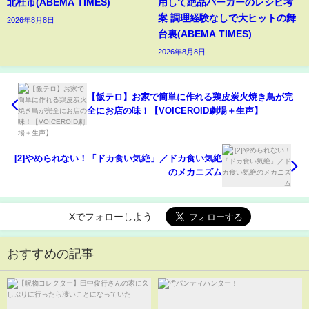
北杜市(ABEMA TIMES)
用して絶品バーガーのレシピ考
案 調理経験なしで大ヒットの舞
2026年8月8日
台裏(ABEMA TIMES)
2026年8月8日
【飯テロ】お家で簡単に作れる鶏皮炭火焼き鳥が完
全にお店の味！【VOICEROID劇場＋生声】
[2]やめられない！「ドカ食い気絶」／ドカ食い気絶
のメカニズム
Xでフォローしよう
おすすめの記事