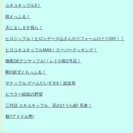
ユキユキッフル3！
萌えっふる！
天にまします我ら！
ヒロシッフル！ヒロシデース山さんのリフォームひとりDIY！！
ヒロユキユキッフルMAX！スーパークッキング！
徹夜DEテツヤッフル!！レトロ館2号店！
剛Q超児ともっふる！
ヤナッフル ゲームだいすき6！放送局
ヒウラー総統の野望
三代目 ユキユキッフル 花のひうら組! 見参！
魁!!アイドル塾!