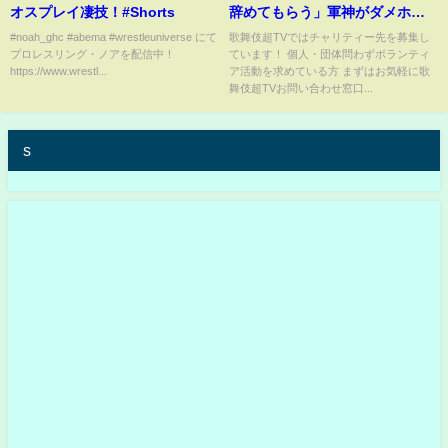
オスプレイ凄技！#Shorts
辞めてもらう」軍神がダメホス
トに戦力外通告を言い渡す！
#noah_ghc #abema #wrestleuniverse にて
歌舞伎超TVではチャリティー先を募集し
プロレスリング・ノアを配信中！
ています！ 個人・団体問わずボランティ
https://www.wrestl...
ア活動を求めている方 まずはお気軽に歌
舞伎超TVお問い合わせ窓口...
s