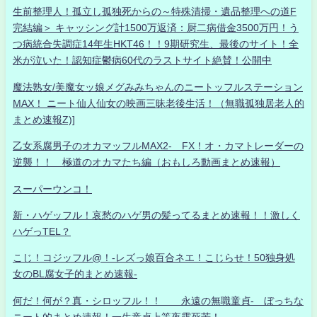
生前整理人！孤立し孤独死からの～特殊清掃・遺品整理への道F
完結編＞ キャッシング計1500万返済：厨二病借金3500万円！う
つ病統合失調症14年生HKT46！！9期研究生、最後のサイト！全
米が泣いた！認知症鬱病60代のラストサイト絶賛！公開中
魔法熟女/美魔女ッ娘メグみみちゃんのニートッフルステーション
MAX！ ニート仙人仙女の映画三昧老後生活！（無職孤独居老人的
まとめ速報Z)]
乙女系腐男子のオカマッフルMAX2- FX！オ・カマトレーダーの
逆襲！！ 極道のオカマたち編（おもしろ動画まとめ速報）
スーパーウンコ！
新・ハゲッフル！哀愁のハゲ男の髪ってるまとめ速報！！激しく
ハゲっTEL？
こじ！コジッフル@！-レズっ娘百合ネエ！こじらせ！50独身処
女のBL腐女子的まとめ速報-
何だ！何が？真・シロッフル！！ 永遠の無職童貞- ぼっちな
ニート的まとめ速報！一生童貞上等夜露死苦！