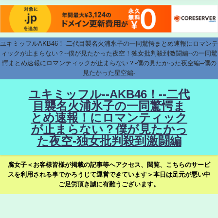
ユキミッフルAKB46！-二代目襲名火浦氷子の一同驚愕まとめ速報にロマンテ
ィックが止まらない？--僕が見たかった夜空！独女批判殺到激闘編--の一同驚
愕まとめ速報にロマンティックが止まらない？-僕の見たかった夜空編--僕の
見たかった星空編-
ユキミッフル--AKB46！--二代
目襲名火浦氷子の一同驚愕ま
とめ速報！にロマンティック
が止まらない？僕が見たかっ
た夜空-独女批判殺到激闘編
腐女子＜お客様皆様が掲載の記事等へアクセス、閲覧、こちらのサービ
スを利用される事でかろうじて運営できています＞本日は足元が悪い中
ご足労頂き誠に有難うございます。