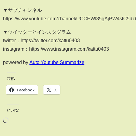
▼サブチャンネル
https://www.youtube.com/channel/UCCEWI35gAjPW4slC5dz
▼ツイッターとインスタグラム
twitter：https://twitter.com/kattu0403
instagram：https://www.instagram.com/kattu0403
powered by
Auto Youtube Summarize
共有:
Facebook
X
いいね: