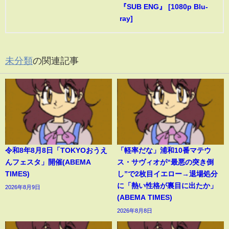
『SUB ENG』 [1080p Blu-
ray]
未分類
の関連記事
令和8年8月8日「TOKYOおうえ
「軽率だな」浦和10番マテウ
んフェスタ」開催(ABEMA
ス・サヴィオが“最悪の突き倒
TIMES)
し”で2枚目イエロー→退場処分
に「熱い性格が裏目に出たか」
2026年8月9日
(ABEMA TIMES)
2026年8月8日