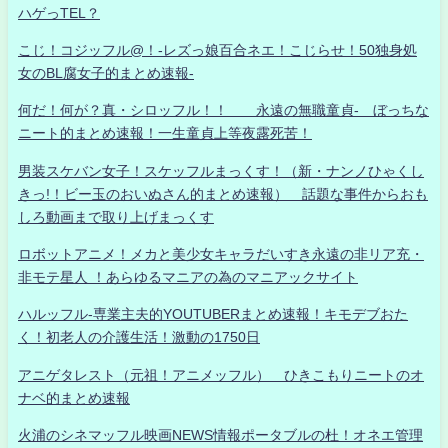
ハゲっTEL？
こじ！コジッフル@！-レズっ娘百合ネエ！こじらせ！50独身処
女のBL腐女子的まとめ速報-
何だ！何が？真・シロッフル！！ 永遠の無職童貞- ぼっちな
ニート的まとめ速報！一生童貞上等夜露死苦！
男装スケバン女子！スケッフルまっくす！（新・ナンノひゃくし
きっ!！ビー玉のおいぬさん的まとめ速報） 話題な事件からおも
しろ動画まで取り上げまっくす
ロボットアニメ！メカと美少女キャラだいすき永遠の非リア充・
非モテ星人 ！あらゆるマニアの為のマニアックサイト
ハルッフル-専業主夫的YOUTUBERまとめ速報！キモデブおた
く！初老人の介護生活！激動の1750日
アニゲタレスト（元祖！アニメッフル） ひきこもりニートのオ
ナベ的まとめ速報
火浦のシネマッフル映画NEWS情報ポータブルの杜！オネエ管理