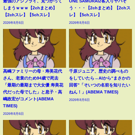
最強のアジフライ、見つかって
ONE SAMURAI2客入りヤバそ
しまうｗｗｗ【2chまとめ】
う・・・【2chまとめ】【2chス
【2chスレ】【5chスレ】
レ】【5chスレ】
2026年8月6日
2026年8月6日
高嶋ファミリーの母・寿美花代
千原ジュニア、歴史の調べもの
さん、老衰のため94歳で死去
をしていたら→AIから“まさかの
「最期の最期まで大女優 寿美花
回答”「そいつの名前を知りたい
代だった母でした」と息子・高
ねん！」(ABEMA TIMES)
嶋政宏がコメント(ABEMA
2026年8月6日
TIMES)
2026年8月6日