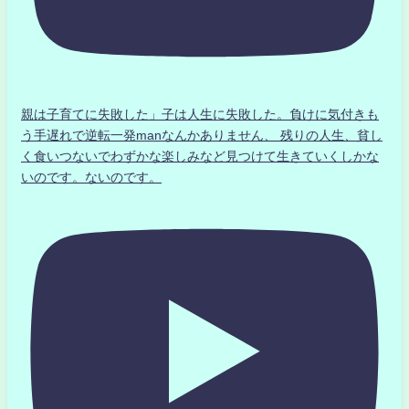
親は子育てに失敗した」子は人生に失敗した。負けに気付きも
う手遅れで逆転一発manなんかありません、 残りの人生、貧し
く食いつないでわずかな楽しみなど見つけて生きていくしかな
いのです。ないのです。