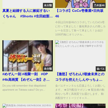
未分類
乃木坂46
真夏と結婚する人に嫉妬するい
【コラボ】CoCo壱番屋×日向坂
くちゃん #Shorts #生田絵梨花
46
#秋元真夏 #いくまな
...
今回は日向坂46のコラボしていたCoCo壱
に行って来ました！藤嶌果歩さんの推しカ
レーを注文して食べて来ました！お会計
1000円毎にオリジナル...
未分類
金バエ
#めぞん一刻 #相聚一刻 #OP
【激怒】ぜろわん‼朝倉未来との
#4k高画質 【めぞん一刻】さよ
コラボを控えたしんやっちょに
なら、僕の昭和の青春。いつま
本気で物申す11月7日
Do you still remember that dilapidated
金バエチャンネルも応援よろしくお願いし
apartment on Tokiwa-zaka? Do yo...
ます。 ★日刊配信マガジン★ 配信者の動
でも待ち続けたあの人へ
画をいち早く高画質でお届けします。 動
画配信サイト⇒ツイキャス...