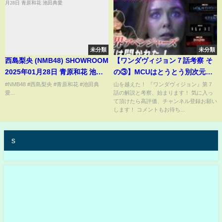
未分類
未分類
西島梨央 (NMB48) SHOWROOM
【ワンダヴィジョン７話考察 そ
2025年01月28日 青原和花 池田
の③】MCUはとうとう別次元に
典愛
突入！想像もできない世界が描
#NMB48 #西島梨央 #青原和花 #池田典
山を越えた！ 『ワンダヴィジョン』第７
愛...
話の解説と考察、始まります！ 気に入っ
かれる！
て頂けたら高評価、チャンネル登録お願い
します！ コメントもお待ち...
s