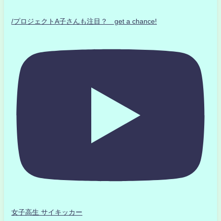
/プロジェクトA子さんも注目？ get a chance!
女子高生 サイキッカー