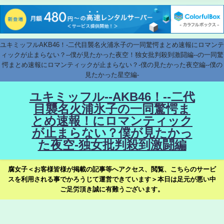
ユキミッフルAKB46！-二代目襲名火浦氷子の一同驚愕まとめ速報にロマンテ
ィックが止まらない？--僕が見たかった夜空！独女批判殺到激闘編--の一同驚
愕まとめ速報にロマンティックが止まらない？-僕の見たかった夜空編--僕の
見たかった星空編-
ユキミッフル--AKB46！--二代
目襲名火浦氷子の一同驚愕ま
とめ速報！にロマンティック
が止まらない？僕が見たかっ
た夜空-独女批判殺到激闘編
腐女子＜お客様皆様が掲載の記事等へアクセス、閲覧、こちらのサービ
スを利用される事でかろうじて運営できています＞本日は足元が悪い中
ご足労頂き誠に有難うございます。