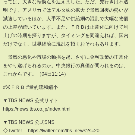
っては、大きな転換点を迎えました。ただ、先行きは不透
明です。アメリカではデルタ株の拡大で景気回復の勢いが
減速しているほか、人手不足や供給網の混乱で大幅な物価
の上昇が続いています。また、ＦＲＢは正常化に向けて利
上げの時期を探りますが、タイミングを間違えれば、国内
だけでなく、世界経済に混乱を招くおそれもあります。
景気の悪化や市場の動揺を起こさずに金融政策の正常化
をやり遂げられるのか。中央銀行の真価が問われるのは、
これからです。（04日11:14）
#米ＦＲＢ #量的緩和縮小
▼TBS NEWS 公式サイト
https://news.tbs.co.jp/index.html
▼TBS NEWS 公式SNS
◇Twitter https://twitter.com/tbs_news?s=20