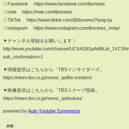
◇Facebook https://www.facebook.com/tbsnews
◇note https://note.com/tbsnews
◇TikTok https://www.tiktok.com/@tbsnews?lang=ja
◇instagram https://www.instagram.com/tbsnews_insta/
▼チャンネル登録をお願いします！
http://www.youtube.com/channel/UC6AG81pAkf6Lbi_1VC5
sub_confirmation=1
▼情報提供はこちらから「TBSインサイダーズ」
https://news.tbs.co.jp/newsi_sp/tbs-insiders/
▼映像提供はこちらから「TBSスクープ投稿」
https://news.tbs.co.jp/newsi_sp/toukou/
powered by
Auto Youtube Summarize
共有: