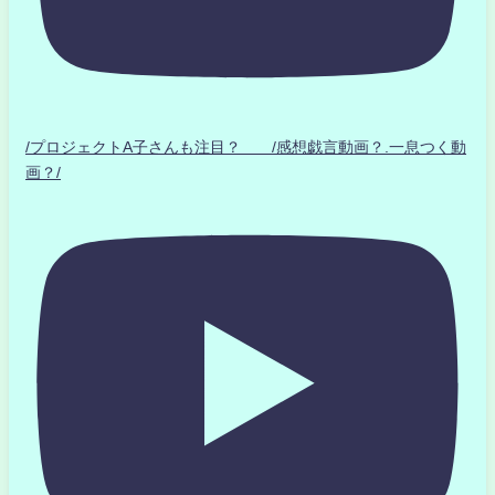
/プロジェクトA子さんも注目？ /感想戯言動画？.一息つく動
画？/