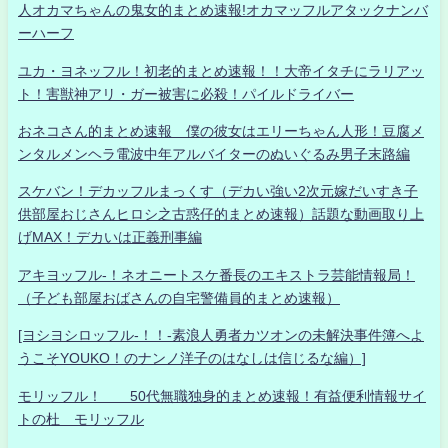
人オカマちゃんの鬼女的まとめ速報!オカマッフルアタックナンバ
ーハーフ
ユカ・ヨネッフル！初老的まとめ速報！！大帝イタチにラリアッ
ト！害獣神アリ・ガー被害に必殺！パイルドライバー
おネコさん的まとめ速報 僕の彼女はエリーちゃん人形！豆腐メ
ンタルメンヘラ電波中年アルバイターのぬいぐるみ男子末路編
スケバン！デカッフルまっくす（デカい強い2次元嫁だいすき子
供部屋おじさんヒロシ之古惑仔的まとめ速報）話題な動画取り上
げMAX！デカいは正義刑事編
アキヨッフル-！ネオニートスケ番長のエキストラ芸能情報局！
（子ども部屋おばさんの自宅警備員的まとめ速報）
[ヨシヨシロッフル-！！-素浪人勇者カツオンの未解決事件簿へよ
うこそYOUKO！のナンノ洋子のはなしは信じるな編）]
モリッフル！ 50代無職独身的まとめ速報！有益便利情報サイ
トの杜 モリッフル