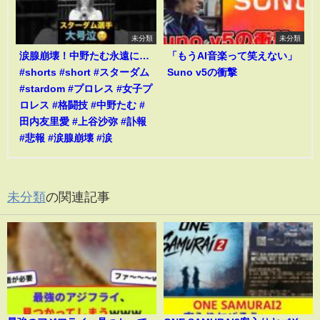
未分類
未分類
涙腺崩壊！中野たむ永遠に…
「もうAI音楽って笑えない」
#shorts #short #スターダム
Suno v5の衝撃
#stardom #プロレス #女子プ
ロレス #格闘技 #中野たむ #
田内友里愛 #上谷沙弥 #訃報
#悲報 #涙腺崩壊 #涙
未分類
の関連記事