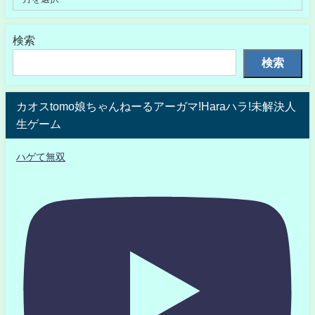
検索
検索
カオスtomo娘ちゃんねーるアーガマ!Haraハラ!未解決人
生ゲーム
ハゲて無双