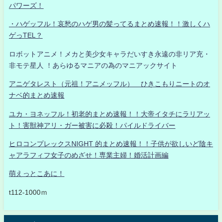
パワーズ！
・ハゲッフル！哀愁のハゲ男の髪ってるまとめ速報！！激しくハ
ゲっTEL？
ロボットアニメ！メカと美少女キャラだいすき永遠の非リア充・
非モテ星人 ！あらゆるマニアの為のマニアックサイト
アニゲタレスト（元祖！アニメッフル） ひきこもりニートのオ
ナベ的まとめ速報
ユカ・ヨネッフル！初老的まとめ速報！！大帝イタチにラリアッ
ト！害獣神アリ・ガー被害に必殺！パイルドライバー
ヒロコンプレックスNIGHT 的まとめ速報！！子供が欲しいど陰キ
ャアラフィフ女子のめざせ！専業主婦！婚活計画編
萌えっとこあに！
t112-1000ｍ