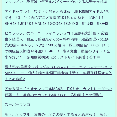
ンタルメンヘラ電波中年アルバイターのぬいぐるみ男子末路編
アイドッフル！ ワタクシ的まとめ速報 地下格闘アイドルだい
すき！23 ひうらのアニメ放送局101ちゃんねる BNK48 ！
SNH48！JKT48！MNL48！SGO48！GNZ48！STU48！SKE48
ヒウラッフルのハーニーフィニッシュゴミ屋敷補完計画 ＜必殺！
生前整理人！孤立し孤独死からの～特殊清掃・遺品整理への道F
完結編＞ キャッシング計1500万返済：厨二病借金3500万円！う
つ病統合失調症14年生HKT46！！9期研究生、最後のサイト！全
米が泣いた！認知症鬱病60代のラストサイト絶賛！公開中
魔法熟女/美魔女ッ娘メグみみちゃんのニートッフルステーション
MAX！ ニート仙人仙女の映画三昧老後生活！（無職孤独居老人的
まとめ速報Z)]
乙女系腐男子のオカマッフルMAX2- FX！オ・カマトレーダーの
逆襲！！ 極道のオカマたち編（おもしろ動画まとめ速報）
スーパーウンコ！
新・ハゲッフル！哀愁のハゲ男の髪ってるまとめ速報！！激しく