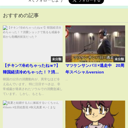
おすすめの記事
未分類
未分類
【チキン?冷めちゃったねｗ?】
マツケンサンバⅡ×逃走中 20周
韓国経済冷めちゃった！？消費
年スペシャルversion
ショックで焦るも戒厳令前から
韓国の12月の消費動向が、異常なほど冷
...
え込んでいます。 特に注目すべきは、非
危機的状況だった？
常戒厳が発表されたソウルでの消費急減し
ています。 しかし、もとも...