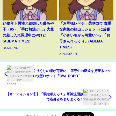
24歳年下男性と結婚した藤あや
「お母様レベチ」柴咲コウ 貴重
子（65）「手に熱湯が…」大量
な家族の顔出しショットに反響
の差し入れ調理中にやけど
「小さい頃から可愛い〜」「お
(ABEMA TIMES)
母さんそっくり」(ABEMA
TIMES)
2026年8月6日
2026年8月6日
くりくりの瞳が可愛い！ 留守中の愛犬を見守るフク
ロウ型ロボット「OWL ROBOT
【オーディション①】「常識考えろ！」軍神流面接
で応募者を切りまくる！
Xでフォローしよう