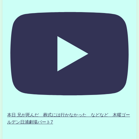
本日 兄が死んだ 葬式には行かなかった などなど 木曜ゴー
ルデン日浦劇場パート7