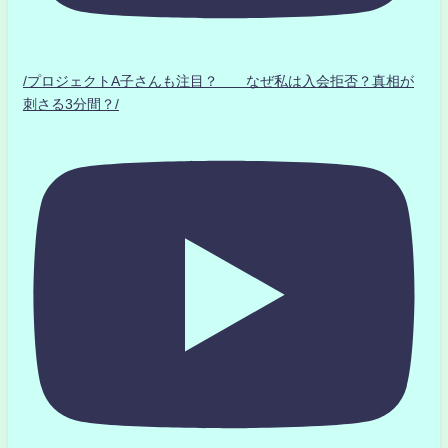
/プロジェクトA子さんも注目？ なぜ私は入会拒否？真相が
刺さる3分間？/