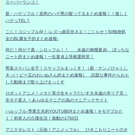
スーパーウンコ！
新・ハゲッフル！哀愁のハゲ男の髪ってるまとめ速報！！激しく
ハゲっTEL？
こじ！コジッフル@！-レズっ娘百合ネエ！こじらせ！50独身処
女のBL腐女子的まとめ速報-
何だ！何が？真・シロッフル！！ 永遠の無職童貞- ぼっちな
ニート的まとめ速報！一生童貞上等夜露死苦！
男装スケバン女子！スケッフルまっくす！（新・ナンノひゃくし
きっ!！ビー玉のおいぬさん的まとめ速報） 話題な事件からおも
しろ動画まで取り上げまっくす
ロボットアニメ！メカと美少女キャラだいすき永遠の非リア充・
非モテ星人 ！あらゆるマニアの為のマニアックサイト
ハルッフル-専業主夫的YOUTUBERまとめ速報！キモデブおた
く！初老人の介護生活！激動の1750日
アニゲタレスト（元祖！アニメッフル） ひきこもりニートのオ