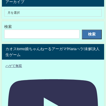
アーカイブ
検索
検索
カオスtomo娘ちゃんねーるアーガマ!Haraハラ!未解決人
生ゲーム
ハゲて無双