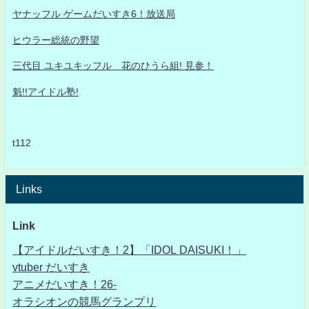
ヤナッフル ゲームだいすき6！放送局
ヒウラー総統の野望
三代目 ユキユキッフル 花のひうら組! 見参！
魁!!アイドル塾!
t112
Links
Link
【アイドルだいすき！2】「IDOL DAISUKI！」
vtuber だいすき
アニメだいすき！26-
オラシオンの競馬グランプリ