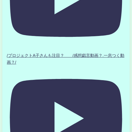
/プロジェクトA子さんも注目？ /感想戯言動画？.一息つく動
画？/