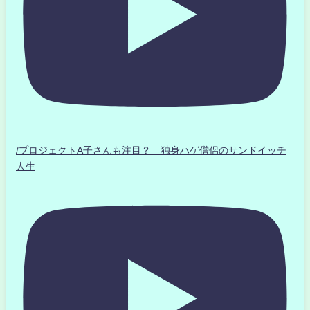
/プロジェクトA子さんも注目？ 独身ハゲ僧侶のサンドイッチ
人生