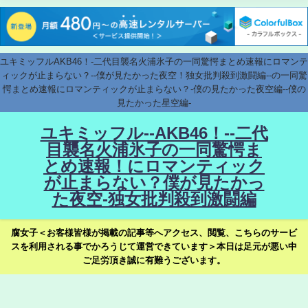
ユキミッフルAKB46！-二代目襲名火浦氷子の一同驚愕まとめ速報にロマンテ
ィックが止まらない？--僕が見たかった夜空！独女批判殺到激闘編--の一同驚
愕まとめ速報にロマンティックが止まらない？-僕の見たかった夜空編--僕の
見たかった星空編-
ユキミッフル--AKB46！--二代
目襲名火浦氷子の一同驚愕ま
とめ速報！にロマンティック
が止まらない？僕が見たかっ
た夜空-独女批判殺到激闘編
腐女子＜お客様皆様が掲載の記事等へアクセス、閲覧、こちらのサービ
スを利用される事でかろうじて運営できています＞本日は足元が悪い中
ご足労頂き誠に有難うございます。