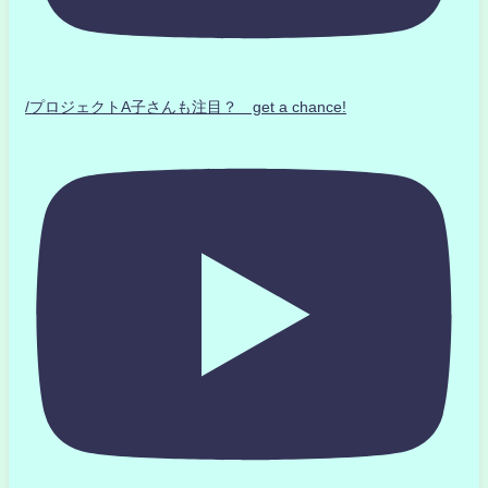
/プロジェクトA子さんも注目？ get a chance!