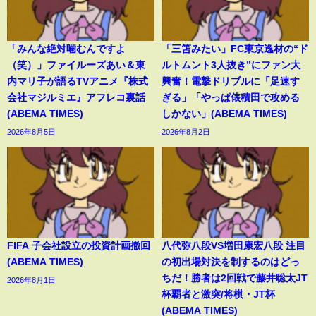
「みんな絶対噛むんですよ
「三笘みたい」FC東京逸材の“ド
（笑）」ファイルーズあい＆東
ルトムント3人抜き”にファン大
内マリ子が語るTVアニメ『株式
興奮！電撃ドリブルに「足速す
会社マジルミエ』アフレコ裏話
ぎる」「やっぱ俵積田で攻める
(ABEMA TIMES)
しかない」(ABEMA TIMES)
2026年8月5日
2026年8月2日
FIFA 子会社設立の投資計画撤回
八代弥八段VS増田康宏八段 注目
(ABEMA TIMES)
の初出場対決を制するのはどっ
ちだ！勝者は2回戦で藤井聡太JT
2026年8月1日
杯覇者と激突/将棋・JT杯
(ABEMA TIMES)