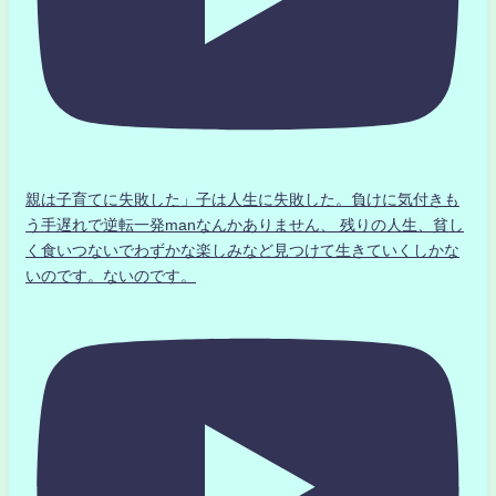
親は子育てに失敗した」子は人生に失敗した。負けに気付きも
う手遅れで逆転一発manなんかありません、 残りの人生、貧し
く食いつないでわずかな楽しみなど見つけて生きていくしかな
いのです。ないのです。