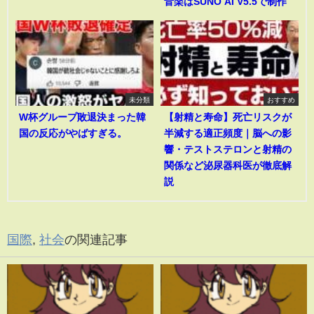
音楽はSUNO AI V5.5で制作
未分類
おすすめ
W杯グループ敗退決まった韓
【射精と寿命】死亡リスクが
国の反応がやばすぎる。
半減する適正頻度｜脳への影
響・テストステロンと射精の
関係など泌尿器科医が徹底解
説
国際
,
社会
の関連記事