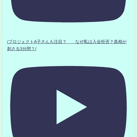
/プロジェクトA子さんも注目？ なぜ私は入会拒否？真相が
刺さる3分間？/