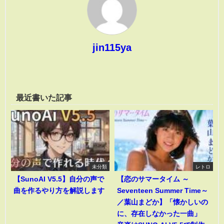
jin115ya
最近書いた記事
未分類
レトロ
【SunoAI V5.5】自分の声で
【恋のサマータイム ～
曲を作るやり方を解説します
Seventeen Summer Time～
／葉山まどか】「懐かしいの
に、存在しなかった一曲」