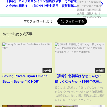
【解説】アメリカ軍がイラン核施設攻撃 その背景
と今後の展開は （前JNN中東支局長 須賀川拓）
｜TBS NEWS DIG
Xでフォローしよう
おすすめの記事
未分類
未分類
Saving Private Ryan Omaha
【実録】北朝鮮はなぜこんなに
Beach Scene [4K HDR]
貧しくなったか‥1960年代黄金
の国と呼ばれた超富裕国が衰退
...
皆さんは北朝鮮という国にどんなイメージ
をもっていらっしゃいますか？ 独裁政権
していった意外な理由とは
で経済的にも貧しい国。国民は生活に困窮
している‥そんなイメージを...