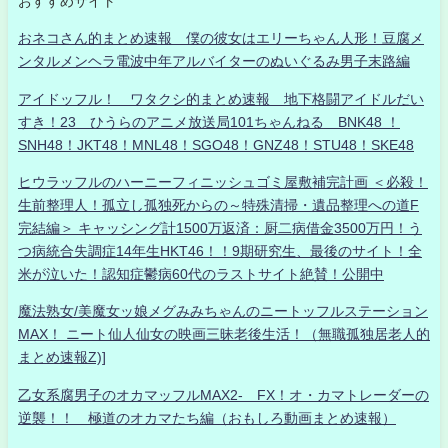
おすすめサイト
おネコさん的まとめ速報 僕の彼女はエリーちゃん人形！豆腐メ
ンタルメンヘラ電波中年アルバイターのぬいぐるみ男子末路編
アイドッフル！ ワタクシ的まとめ速報 地下格闘アイドルだい
すき！23 ひうらのアニメ放送局101ちゃんねる BNK48 ！
SNH48！JKT48！MNL48！SGO48！GNZ48！STU48！SKE48
ヒウラッフルのハーニーフィニッシュゴミ屋敷補完計画 ＜必殺！
生前整理人！孤立し孤独死からの～特殊清掃・遺品整理への道F
完結編＞ キャッシング計1500万返済：厨二病借金3500万円！う
つ病統合失調症14年生HKT46！！9期研究生、最後のサイト！全
米が泣いた！認知症鬱病60代のラストサイト絶賛！公開中
魔法熟女/美魔女ッ娘メグみみちゃんのニートッフルステーション
MAX！ ニート仙人仙女の映画三昧老後生活！（無職孤独居老人的
まとめ速報Z)]
乙女系腐男子のオカマッフルMAX2- FX！オ・カマトレーダーの
逆襲！！ 極道のオカマたち編（おもしろ動画まとめ速報）