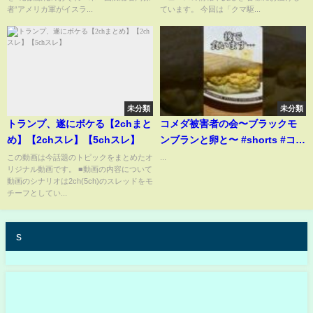
大を強く懸念／国連安保理が緊
者“アメリカ軍がイスラ...
ています。 今回は「クマ駆...
急会合 互いに非難【ニュースま
とめ】
未分類
未分類
トランプ、遂にボケる【2chまと
コメダ被害者の会〜ブラックモ
め】【2chスレ】【5chスレ】
ンブランと卵と〜 #shorts #コメ
ダ珈琲 #コメダ #シロノワール #
この動画は今話題のトピックをまとめたオ
...
リジナル動画です。 ■動画の内容について
ブラックモンブラン #被害者の会
動画のシナリオは2ch(5ch)のスレッドをモ
チーフとしてい...
s