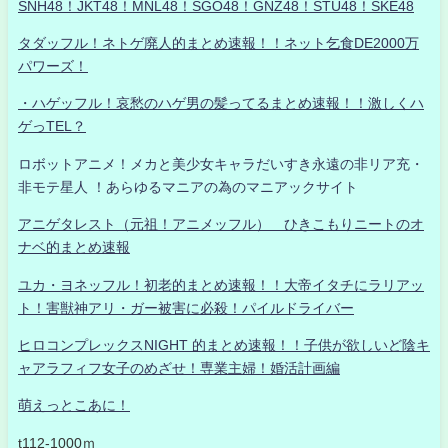
SNH48！JKT48！MNL48！SGO48！GNZ48！STU48！SKE48
タダッフル！ネトゲ廃人的まとめ速報！！ネット乞食DE2000万
パワーズ！
・ハゲッフル！哀愁のハゲ男の髪ってるまとめ速報！！激しくハ
ゲっTEL？
ロボットアニメ！メカと美少女キャラだいすき永遠の非リア充・
非モテ星人 ！あらゆるマニアの為のマニアックサイト
アニゲタレスト（元祖！アニメッフル） ひきこもりニートのオ
ナベ的まとめ速報
ユカ・ヨネッフル！初老的まとめ速報！！大帝イタチにラリアッ
ト！害獣神アリ・ガー被害に必殺！パイルドライバー
ヒロコンプレックスNIGHT 的まとめ速報！！子供が欲しいど陰キ
ャアラフィフ女子のめざせ！専業主婦！婚活計画編
萌えっとこあに！
t112-1000ｍ