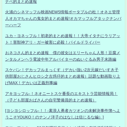
ナベ的まとめ速報
火浦のシネマッフル映画NEWS情報ポータブルの杜！オネエ管理
人オカマちゃんの鬼女的まとめ速報!オカマッフルアタックナンバ
ーハーフ
ユカ・ヨネッフル！初老的まとめ速報！！大帝イタチにラリアッ
ト！害獣神アリ・ガー被害に必殺！パイルドライバー
おネコさん的まとめ速報 僕の彼女はエリーちゃん人形！豆腐メ
ンタルメンヘラ電波中年アルバイターのぬいぐるみ男子末路編
スケバン！デカッフルまっくす（デカい強い2次元嫁だいすき子
供部屋おじさんヒロシ之古惑仔的まとめ速報）話題な動画取り上
げMAX！デカいは正義刑事編
アキヨッフル-！ネオニートスケ番長のエキストラ芸能情報局！
（子ども部屋おばさんの自宅警備員的まとめ速報）
[ヨシヨシロッフル-！！-素浪人勇者カツオンの未解決事件簿へよ
うこそYOUKO！のナンノ洋子のはなしは信じるな編）]