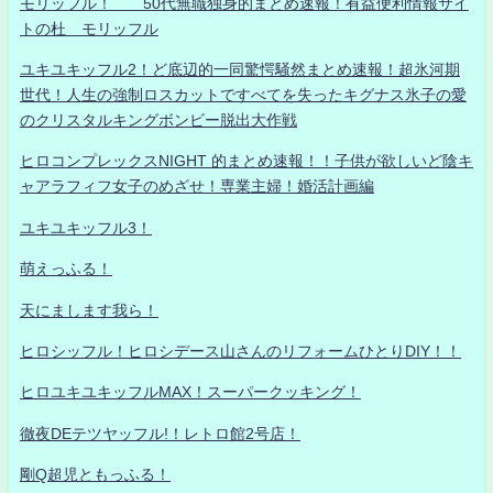
モリッフル！ 50代無職独身的まとめ速報！有益便利情報サイ
トの杜 モリッフル
ユキユキッフル2！ど底辺的一同驚愕騒然まとめ速報！超氷河期
世代！人生の強制ロスカットですべてを失ったキグナス氷子の愛
のクリスタルキングボンビー脱出大作戦
ヒロコンプレックスNIGHT 的まとめ速報！！子供が欲しいど陰キ
ャアラフィフ女子のめざせ！専業主婦！婚活計画編
ユキユキッフル3！
萌えっふる！
天にまします我ら！
ヒロシッフル！ヒロシデース山さんのリフォームひとりDIY！！
ヒロユキユキッフルMAX！スーパークッキング！
徹夜DEテツヤッフル!！レトロ館2号店！
剛Q超児ともっふる！