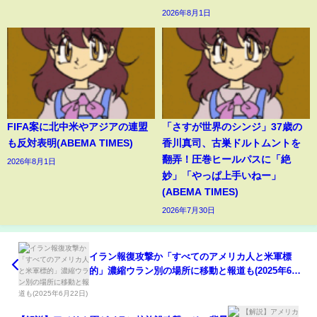
2026年8月1日
FIFA案に北中米やアジアの連盟
「さすが世界のシンジ」37歳の
も反対表明(ABEMA TIMES)
香川真司、古巣ドルトムントを
翻弄！圧巻ヒールパスに「絶
2026年8月1日
妙」「やっぱ上手いねー」
(ABEMA TIMES)
2026年7月30日
イラン報復攻撃か「すべてのアメリカ人と米軍標
的」濃縮ウラン別の場所に移動と報道も(2025年6月
22日)