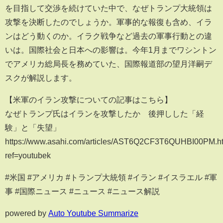
を目指して交渉を続けていた中で、なぜトランプ大統領は
攻撃を決断したのでしょうか。軍事的な報復も含め、イラ
ンはどう動くのか。イラク戦争など過去の軍事行動との違
いは。国際社会と日本への影響は。今年1月までワシントン
でアメリカ総局長を務めていた、国際報道部の望月洋嗣デ
スクが解説します。
【米軍のイラン攻撃についての記事はこちら】
なぜトランプ氏はイランを攻撃したか 後押しした「経
験」と「失望」
https://www.asahi.com/articles/AST6Q2CF3T6QUHBI00PM.h
ref=youtubek
#米国 #アメリカ #トランプ大統領 #イラン #イスラエル #軍
事 #国際ニュース #ニュース #ニュース解説
powered by
Auto Youtube Summarize