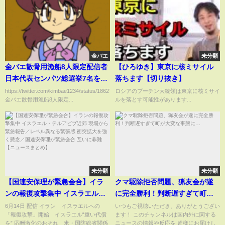
金バエ
未分類
金バエ散骨用漁船8人限定配信者
【ひろゆき】東京に核ミサイル
日本代表センパツ総選挙7名を発
落ちます【切り抜き】
表する、ユウノ 三杯目くん、せ
https://twitter.com/kimbae1234/status/1862784228183941325
ロシアのプーチン大統領は東京に核ミサイ
金バエ散骨用漁船8人限定...
ルを落とす可能性があります...
いZ、Q牧師。ヤミー ！はい、あ
と1名の席は誰の手に！キーパ森
崎君がいない・・ｗ残り1名残す
とこが騒動狙いだね！予想はグ
ミちゃんか金バエ将軍様へ高額
貢物献上配信者、散骨他人のな
らうけるー
未分類
未分類
【国連安保理が緊急会合】イラ
クマ駆除拒否問題、猟友会が遂
ンの報復攻撃集中 イスラエル・
に完全勝利！判断遅すぎて町が
テルアビブ近郊 現場から緊急報
大変な事態に…
6月14日 配信 イラン イスラエルへの
いつもご視聴いただき、ありがとうござい
「報復攻撃」開始 イスラエル“重い代償
ます！ このチャンネルは国内外に関する
告／レベル異なる緊張感 衝突拡
を” 応酬激化のおそれ 米・国防総省関係
ニュースの情報や反応を 皆様にお届けし