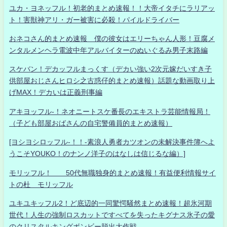
ユカ・ヨネッフル！初老的まとめ速報！！大帝イタチにラリアッ
ト！害獣神アリ・ガー被害に必殺！パイルドライバー
おネコさん的まとめ速報 僕の彼女はエリーちゃん人形！豆腐メ
ンタルメンヘラ電波中年アルバイターのぬいぐるみ男子末路編
スケバン！デカッフルまっくす（デカい強い2次元嫁だいすき子
供部屋おじさんヒロシ之古惑仔的まとめ速報）話題な動画取り上
げMAX！デカいは正義刑事編
アキヨッフル-！ネオニートスケ番長のエキストラ芸能情報局！
（子ども部屋おばさんの自宅警備員的まとめ速報）
[ヨシヨシロッフル-！！-素浪人勇者カツオンの未解決事件簿へよ
うこそYOUKO！のナンノ洋子のはなしは信じるな編）]
モリッフル！ 50代無職独身的まとめ速報！有益便利情報サイ
トの杜 モリッフル
ユキユキッフル2！ど底辺的一同驚愕騒然まとめ速報！超氷河期
世代！人生の強制ロスカットですべてを失ったキグナス氷子の愛
のクリスタルキングボンビー脱出大作戦