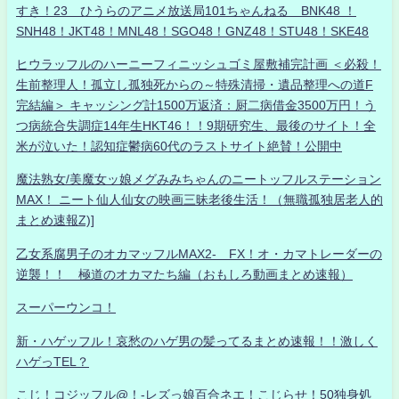
すき！23 ひうらのアニメ放送局101ちゃんねる BNK48 ！
SNH48！JKT48！MNL48！SGO48！GNZ48！STU48！SKE48
ヒウラッフルのハーニーフィニッシュゴミ屋敷補完計画 ＜必殺！
生前整理人！孤立し孤独死からの～特殊清掃・遺品整理への道F
完結編＞ キャッシング計1500万返済：厨二病借金3500万円！う
つ病統合失調症14年生HKT46！！9期研究生、最後のサイト！全
米が泣いた！認知症鬱病60代のラストサイト絶賛！公開中
魔法熟女/美魔女ッ娘メグみみちゃんのニートッフルステーション
MAX！ ニート仙人仙女の映画三昧老後生活！（無職孤独居老人的
まとめ速報Z)]
乙女系腐男子のオカマッフルMAX2- FX！オ・カマトレーダーの
逆襲！！ 極道のオカマたち編（おもしろ動画まとめ速報）
スーパーウンコ！
新・ハゲッフル！哀愁のハゲ男の髪ってるまとめ速報！！激しく
ハゲっTEL？
こじ！コジッフル@！-レズっ娘百合ネエ！こじらせ！50独身処