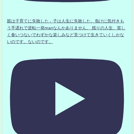
親は子育てに失敗した」子は人生に失敗した。負けに気付きも
う手遅れで逆転一発manなんかありません、 残りの人生、貧し
く食いつないでわずかな楽しみなど見つけて生きていくしかな
いのです。ないのです。