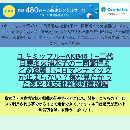
ユキミッフルAKB46！-二代目襲名火浦氷子の一同驚愕まとめ速報にロマンテ
ィックが止まらない？--僕が見たかった夜空！独女批判殺到激闘編--の一同驚
愕まとめ速報にロマンティックが止まらない？-僕の見たかった夜空編--僕の
見たかった星空編-
ユキミッフル--AKB46！--二代
目襲名火浦氷子の一同驚愕ま
とめ速報！にロマンティック
が止まらない？僕が見たかっ
た夜空-独女批判殺到激闘編
腐女子＜お客様皆様が掲載の記事等へアクセス、閲覧、こちらのサービ
スを利用される事でかろうじて運営できています＞本日は足元が悪い中
ご足労頂き誠に有難うございます。