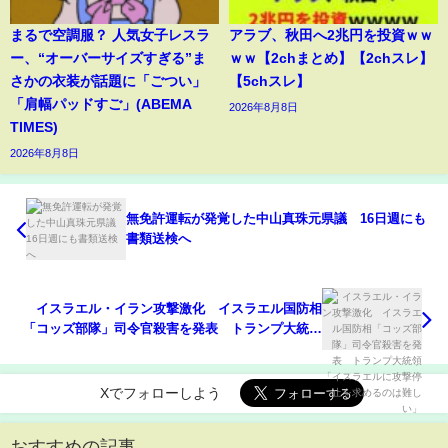
まるで空調服？ 人気女子レスラ
アラブ、秋田へ2兆円を投資ｗｗ
ー、“オーバーサイズすぎる”ま
ｗｗ【2chまとめ】【2chスレ】
さかの衣装が話題に「ごつい」
【5chスレ】
「肩幅パッドすご」(ABEMA
2026年8月8日
TIMES)
2026年8月8日
無免許運転が発覚した中山真珠元県議 16日週にも
書類送検へ
イスラエル・イラン攻撃激化 イスラエル国防相
「コッズ部隊」司令官殺害を発表 トランプ大統領
「イスラエルに攻撃停止を求めるのは難しい」
Xでフォローしよう
おすすめの記事