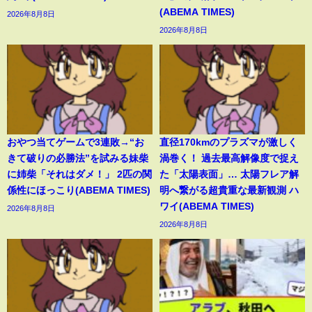
(ABEMA TIMES)
2026年8月8日
2026年8月8日
おやつ当てゲームで3連敗→“お
直径170kmのプラズマが激しく
きて破りの必勝法”を試みる妹柴
渦巻く！ 過去最高解像度で捉え
に姉柴「それはダメ！」 2匹の関
た「太陽表面」… 太陽フレア解
係性にほっこり(ABEMA TIMES)
明へ繋がる超貴重な最新観測 ハ
ワイ(ABEMA TIMES)
2026年8月8日
2026年8月8日