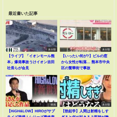
最近書いた記事
未分類
未分類
【ライブ】「イオンモール熊
【いったい何が?】ビルの窓
本」爆発事故うけイオン吉田
から女性が転落… 熊本市中央
社長らが会見
区の繁華街で事故
映画
未分類
【HiGH&LOW】HIROがサプ
【勃起学】人間は射精をしす
ライズ登場！シリーズ最終章
ぎると何が起きる？医師が徹