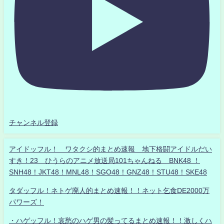
チャンネル登録
アイドッフル！ ワタクシ的まとめ速報 地下格闘アイドルだい
すき！23 ひうらのアニメ放送局101ちゃんねる BNK48 ！
SNH48！JKT48！MNL48！SGO48！GNZ48！STU48！SKE48
タダッフル！ネトゲ廃人的まとめ速報！！ネット乞食DE2000万
パワーズ！
・ハゲッフル！哀愁のハゲ男の髪ってるまとめ速報！！激しくハ