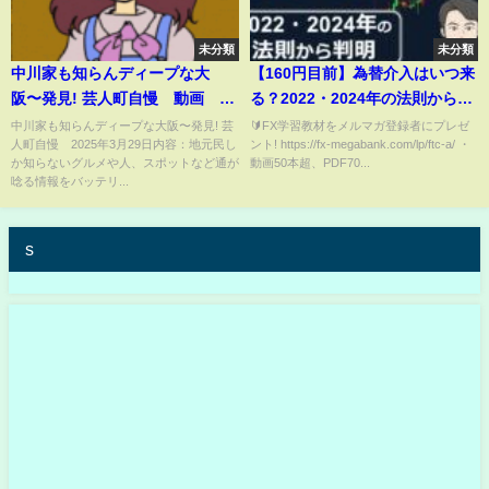
未分類
未分類
中川家も知らんディープな大
【160円目前】為替介入はいつ来
阪〜発見! 芸人町自慢 動画
る？2022・2024年の法則から導
2025年3月29日
く「Xデー」
中川家も知らんディープな大阪〜発見! 芸
🔰FX学習教材をメルマガ登録者にプレゼ
人町自慢 2025年3月29日内容：地元民し
ント! https://fx-megabank.com/lp/ftc-a/ ・
か知らないグルメや人、スポットなど通が
動画50本超、PDF70...
唸る情報をバッテリ...
s