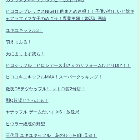
ヒロコンプレックスNIGHT 的まとめ速報！！子供が欲しいど陰キ
ャアラフィフ女子のめざせ！専業主婦！婚活計画編
ユキユキッフル3！
萌えっふる！
天にまします我ら！
ヒロシッフル！ヒロシデース山さんのリフォームひとりDIY！！
ヒロユキユキッフルMAX！スーパークッキング！
徹夜DEテツヤッフル!！レトロ館2号店！
剛Q超児ともっふる！
ヤナッフル ゲームだいすき6！放送局
ヒウラー総統の野望
三代目 ユキユキッフル 花のひうら組! 見参！