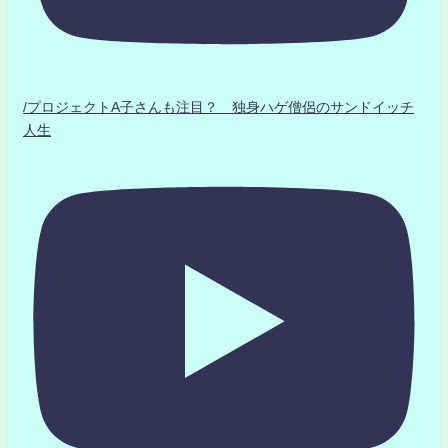
/プロジェクトA子さんも注目？ 独身ハゲ僧侶のサンドイッチ
人生