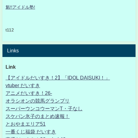
魁!!アイドル塾!
t112
Links
Link
【アイドルだいすき！2】「IDOL DAISUKI！」
vtuber だいすき
アニメだいすき！26-
オラシオンの競馬グランプリ
スーパーウンコウーマンT・子なし
スケバン氷子のまとめ速報！
とおやまエリア51
一番くじ福袋 だいすき