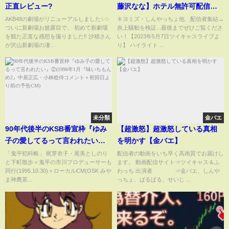
正直レビュー?
藤沢なな】ホテル無許可配信→
スタッフに暴●して逃亡...ツイキ
AKB48の劇場がリニューアルしました✨✨
キヨミズ・しんやっちょ他、配信者集結→
ついに新劇場お披露目で、 初めて新劇場
炎上騒動を検証...最後までぜひご覧くださ
ャスに未来はあるのか？ #コレコ
を観た正直な感想を撮りました‼️ 沙穂さん
い！【2023年5月7日ツイキャスライブよ
レ切り抜き #ツイキャス
が沢山新劇場の凄...
り】 ハイライト ...
未分類
金バエ
90年代後半のKSB番宣枠『ゆみ
【超激怒】超激怒している真相
子の愛してるって言われたい』
を明かす【金バエ】
②(1996年1月『味いちもんめ2』
「鬼平犯科帳」 梶芽衣子・尾美としのり
配信者の動画をいち早く高画質でお届けし
と下町散歩＋鬼平の市川プロデューサーも
ます。 動画配信サイト⇒ツイキャス＆ふ
中居正広・小林稔侍コメント＋
同行(1995.10.30)＋ローカルCM(OSK みや
わっち 出演者 ⇒金バエ、しんや
初回日より前の予告CM)
ま神農茶...
っちょ、ぱるぱる、せいじ ...