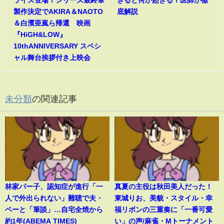
製作決定でAKIRA＆NAOTO
底解説
＆白濱亜嵐ら帰還 映画
『HiGH&LOW』
10thANNIVERSARY スペシ
ャル舞台挨拶付き上映会
未分類
の関連記事
林家パー子、認知症が進行「一
真夏の主役は秋田美人だった！
人で外出られない」難聴で夫・
東城りお、美貌・スタイル・幸
ペーと「筆談」…自宅全焼から
福リボンの三重奏に「一番可愛
約1年(ABEMA TIMES)
い」の声/麻雀・Mトーナメント