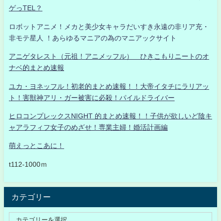
ゲっTEL？
ロボットアニメ！メカと美少女キャラだいすき永遠の非リア充・
非モテ星人 ！あらゆるマニアの為のマニアックサイト
アニゲタレスト（元祖！アニメッフル） ひきこもりニートのオ
ナベ的まとめ速報
ユカ・ヨネッフル！初老的まとめ速報！！大帝イタチにラリアッ
ト！害獣神アリ・ガー被害に必殺！パイルドライバー
ヒロコンプレックスNIGHT 的まとめ速報！！子供が欲しいど陰キ
ャアラフィフ女子のめざせ！専業主婦！婚活計画編
萌えっとこあに！
t112-1000ｍ
カテゴリー