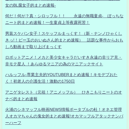
女のBL腐女子的まとめ速報-
何だ！何が？真・シロッフル！！ 永遠の無職童貞- ぼっちな
ニート的まとめ速報！一生童貞上等夜露死苦！
男装スケバン女子！スケッフルまっくす！（新・ナンノひゃくし
きっ!！ビー玉のおいぬさん的まとめ速報） 話題な事件からおも
しろ動画まで取り上げまっくす
ロボットアニメ！メカと美少女キャラだいすき永遠の非リア充・
非モテ星人 ！あらゆるマニアの為のマニアックサイト
ハルッフル-専業主夫的YOUTUBERまとめ速報！キモデブおた
く！初老人の介護生活！激動の1750日
アニゲタレスト（元祖！アニメッフル） ひきこもりニートのオ
ナベ的まとめ速報
火浦のシネマッフル映画NEWS情報ポータブルの杜！オネエ管理
人オカマちゃんの鬼女的まとめ速報!オカマッフルアタックナンバ
ーハーフ