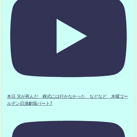
本日 兄が死んだ 葬式には行かなかった などなど 木曜ゴー
ルデン日浦劇場パート7