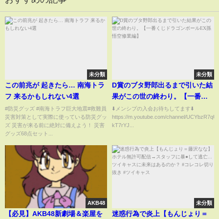
未分類
未分類
この前兆が 起きたら… 南海トラ
D賞のブタ野郎出るまで引いた結
フ 来るかもしれない4選
果がこの世の終わり。【一番く
じドラゴンボールEX孫悟空修業
#防災グッズ #南海トラフ巨大地震#救難員
⬇️メンシプの入会お待ちしてます⬇️
災害対策として実際に使っている防災グッ
https://m.youtube.com/channel/UCYbzR7qU
編】
ズ 災害が来る前に絶対に備えよう！ 災害
kT7rYJ...
グッズ68点セット...
AKB48
未分類
【必見】AKB48新劇場＆楽屋を
迷惑行為で炎上【もんじょり＝