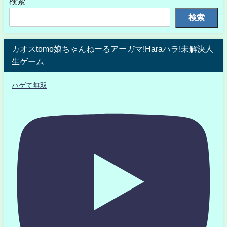
検索
検索
カオスtomo娘ちゃんねーるアーガマ!Haraハラ!未解決人
生ゲーム
ハゲて無双