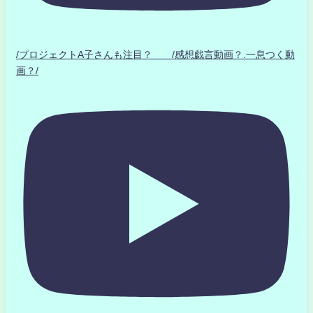
/プロジェクトA子さんも注目？ /感想戯言動画？.一息つく動
画？/