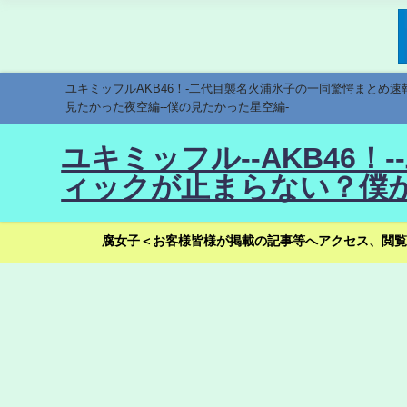
ユキミッフルAKB46！-二代目襲名火浦氷子の一同驚愕まとめ
見たかった夜空編--僕の見たかった星空編-
ユキミッフル--AKB46
ィックが止まらない？僕が
腐女子＜お客様皆様が掲載の記事等へアクセス、閲覧