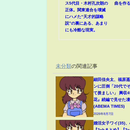
ス5代目・木村孔次朗の
曲を作
正体。関東連合を壊滅
にハメた“天才的謀略
説”の裏にある、あまり
にも冷酷な現実。
未分類
の関連記事
細田佳央太、福原
ンに圧倒「20代で
て羨ましい」 興収
花』続編で見せた
(ABEMA TIMES)
2026年8月7日
婚活女子ワイ(35)
【2chまとめ】【2c