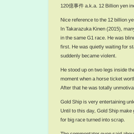
120億事件 a.k.a. 12 Billion yen in
Nice reference to the 12 billion ye
In Takarazuka Kinen (2015), many
in the same G1 race. He was blind
first. He was quietly waiting for 
suddenly became violent.
He stood up on two legs inside th
moment when a horse ticket worth 
After that he was totally unmotiva
Gold Ship is very entertaining un
Until to this day, Gold Ship make 
for big race turned into scrap.
The commentator even said about h