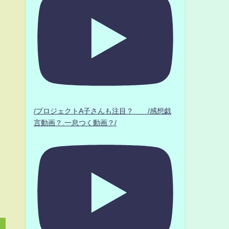
/プロジェクトA子さんも注目？ /感想戯
言動画？.一息つく動画？/