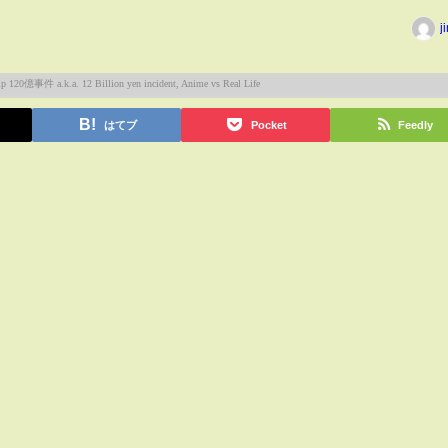
j
はてブ
Pocket
Feedly