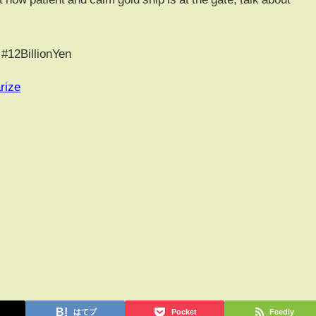
12BillionYen
rize
はてブ
Pocket
Feedly