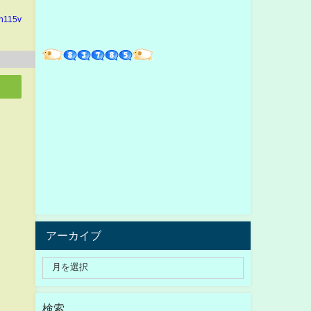
in115v
アーカイブ
検索