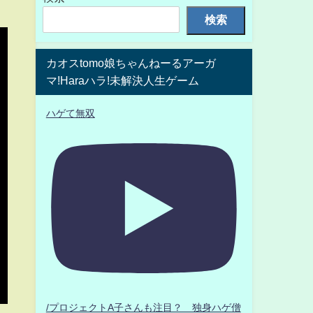
検索
カオスtomo娘ちゃんねーるアーガ
マ!Haraハラ!未解決人生ゲーム
ハゲて無双
/プロジェクトA子さんも注目？ 独身ハゲ僧