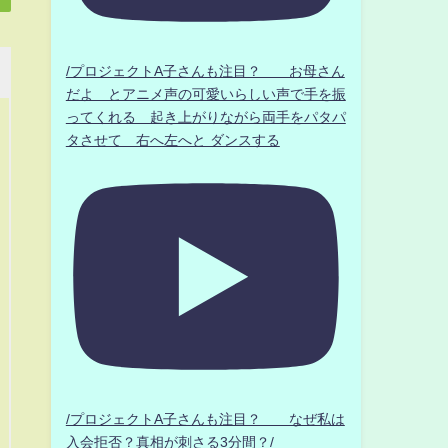
/プロジェクトA子さんも注目？ お母さん
だよ とアニメ声の可愛いらしい声で手を振
ってくれる 起き上がりながら両手をパタパ
タさせて 右へ左へと ダンスする
/プロジェクトA子さんも注目？ なぜ私は
入会拒否？真相が刺さる3分間？/