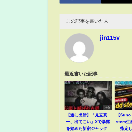
この記事を書いた人
jin115v
最近書いた記事
社会
【遂に出所】「見立真
【Suno 
一、出てこい」Xで暴露
stem
を始めた新宿ジャック
―指定