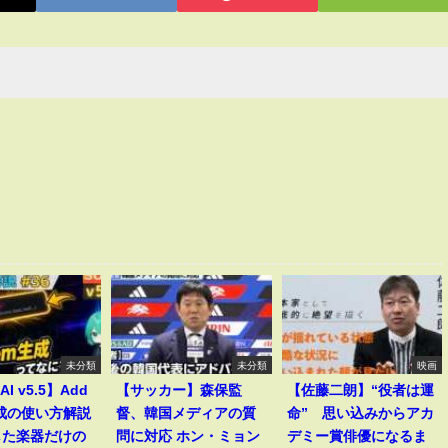
未分類
未分類
映画
AI v5.5】Add
【サッカー】森保監
【佐藤二朗】“役者は運
生成の使い方解説
督、韓国メディアの質
命” 思い込みからアカ
した楽器だけの
問に対応 ホン・ミョン
デミー賞俳優になるま