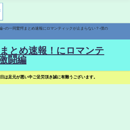
編--の一同驚愕まとめ速報にロマンティックが止まらない？-僕の
驚愕まとめ速報！にロマンテ
激闘編
日は足元が悪い中ご足労頂き誠に有難うございます。