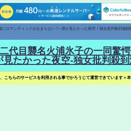
速報にロマンティックが止まらない？--僕が見たかった夜空！独女批判殺到激闘
！--二代目襲名火浦氷子の一同
見たかった夜空-独女批判殺到
、こちらのサービスを利用される事でかろうじて運営できています＞本