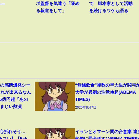
る―
ボ監督を気遣う「褒め
で 脚本家として活動
る報道をして」
を続けるワケも語る
遥の感情爆発シー
“無銭飲食”複数の早大生が関与
それが出来るなん
大学が異例の注意喚起(ABEMA
45億円超『あの
TIMES)
凄まじい熱演
2026年8月7日
、心折れそう…
イランとオマーン間の合意案 違
hスレ】【5ch
船舶に罰金科す(ABEMA TIMES)