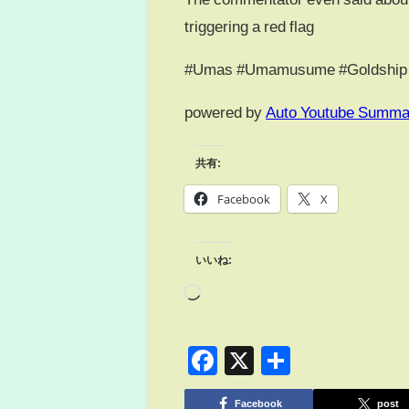
triggering a red flag
#Umas #Umamusume #Goldship #
powered by
Auto Youtube Summa
共有:
Facebook
X
いいね:
Facebook
X
共
有
Facebook
post