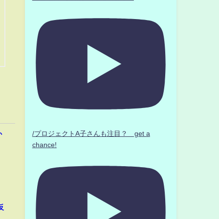
/プロジェクトA子さんも注目？ get a
か
chance!
反