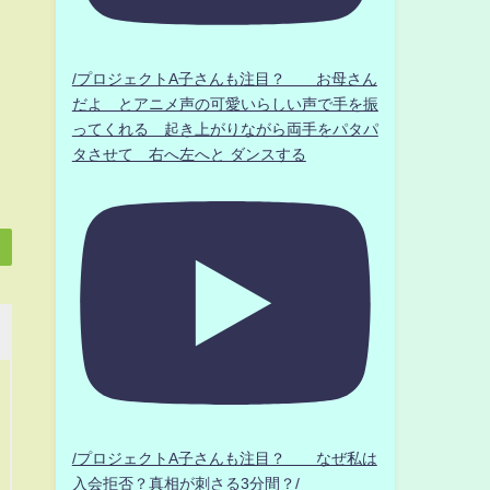
/プロジェクトA子さんも注目？ お母さん
だよ とアニメ声の可愛いらしい声で手を振
ってくれる 起き上がりながら両手をパタパ
タさせて 右へ左へと ダンスする
/プロジェクトA子さんも注目？ なぜ私は
入会拒否？真相が刺さる3分間？/