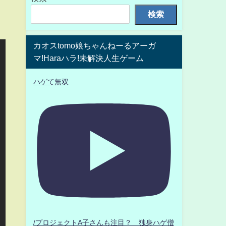
検索
カオスtomo娘ちゃんねーるアーガ
マ!Haraハラ!未解決人生ゲーム
ハゲて無双
/プロジェクトA子さんも注目？ 独身ハゲ僧