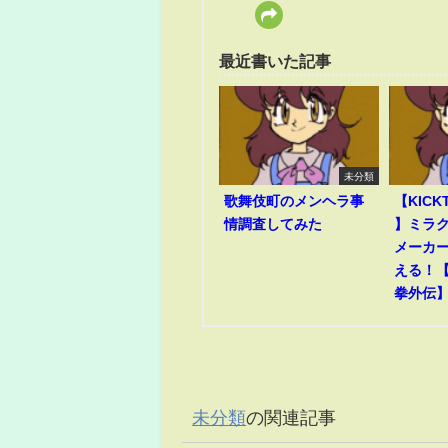
最近書いた記事
未分類
歌舞伎町のメンヘラ事
【KICK
情調査してみた
】ミラ
メーカ
える！
拳外伝
未分類
の関連記事