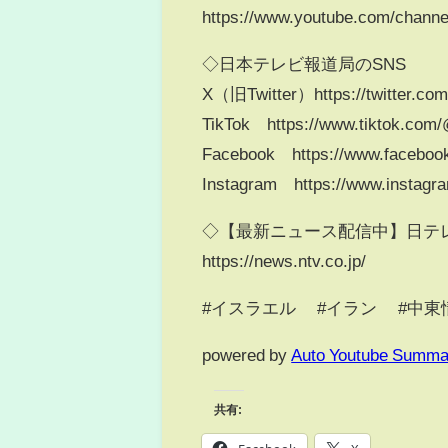
https://www.youtube.com/chann
◇日本テレビ報道局のSNS
X（旧Twitter）https://twitter.co
TikTok https://www.tiktok.com
Facebook https://www.faceboo
Instagram https://www.instagr
◇【最新ニュース配信中】日テレ
https://news.ntv.co.jp/
#イスラエル #イラン #中東情勢
powered by
Auto Youtube Summa
共有: