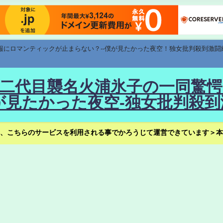
速報にロマンティックが止まらない？--僕が見たかった夜空！独女批判殺到激闘
！--二代目襲名火浦氷子の一同
見たかった夜空-独女批判殺到
、こちらのサービスを利用される事でかろうじて運営できています＞本