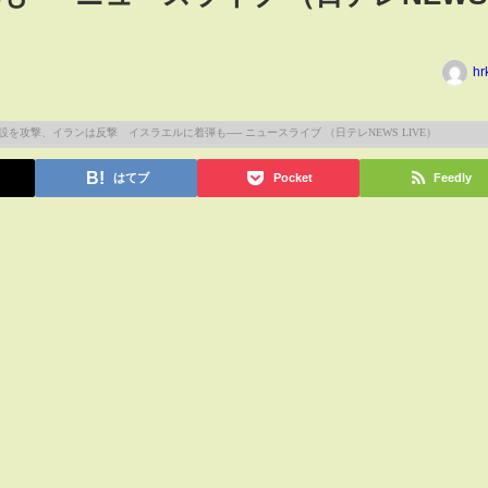
hr
はてブ
Pocket
Feedly