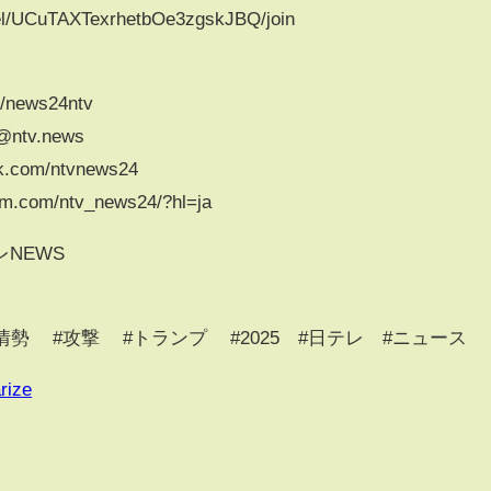
el/UCuTAXTexrhetbOe3zgskJBQ/join
m/news24ntv
/@ntv.news
k.com/ntvnews24
am.com/ntv_news24/?hl=ja
NEWS
 #攻撃 #トランプ #2025 #日テレ​​ #ニュース​​
rize