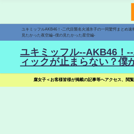
ユキミッフルAKB46！-二代目襲名火浦氷子の一同驚愕まとめ
見たかった夜空編--僕の見たかった星空編-
ユキミッフル--AKB46
ィックが止まらない？僕が
腐女子＜お客様皆様が掲載の記事等へアクセス、閲覧