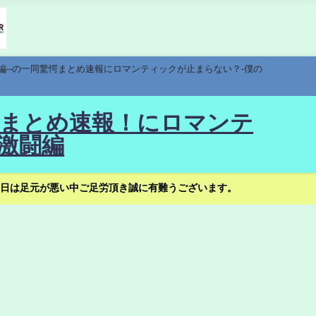
編--の一同驚愕まとめ速報にロマンティックが止まらない？-僕の
驚愕まとめ速報！にロマンテ
激闘編
日は足元が悪い中ご足労頂き誠に有難うございます。