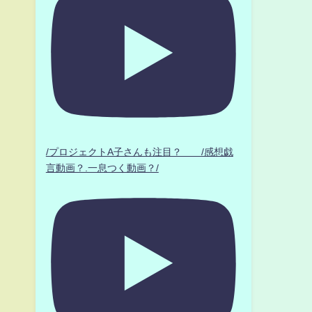
/プロジェクトA子さんも注目？ /感想戯
言動画？.一息つく動画？/