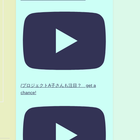
/プロジェクトA子さんも注目？ get a
chance!