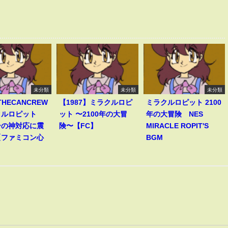
未分類
未分類
未分類
THECANCREW
【1987】ミラクルロピ
ミラクルロピット 2100
クルロピット
ット 〜2100年の大冒
年の大冒険 NES
ーの神対応に震
険〜【FC】
MIRACLE ROPIT'S
【ファミコン心
BGM
】