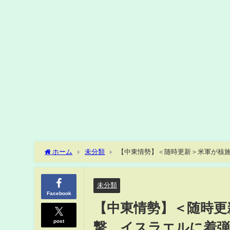
ホーム
未分類
【中東情勢】＜随時更新＞米軍が核施
NEWS LIVE）
未分類
Facebook
【中東情勢】＜随時更
post
撃 イスラエルに着弾も