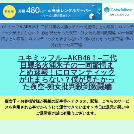
ユキミッフルAKB46！-二代目襲名火浦氷子の一同驚愕まとめ速報にロマンテ
ィックが止まらない？--僕が見たかった夜空！独女批判殺到激闘編--の一同驚
愕まとめ速報にロマンティックが止まらない？-僕の見たかった夜空編--僕の
見たかった星空編-
ユキミッフル--AKB46！--二代
目襲名火浦氷子の一同驚愕ま
とめ速報！にロマンティック
が止まらない？僕が見たかっ
た夜空-独女批判殺到激闘編
腐女子＜お客様皆様が掲載の記事等へアクセス、閲覧、こちらのサービ
スを利用される事でかろうじて運営できています＞本日は足元が悪い中
ご足労頂き誠に有難うございます。