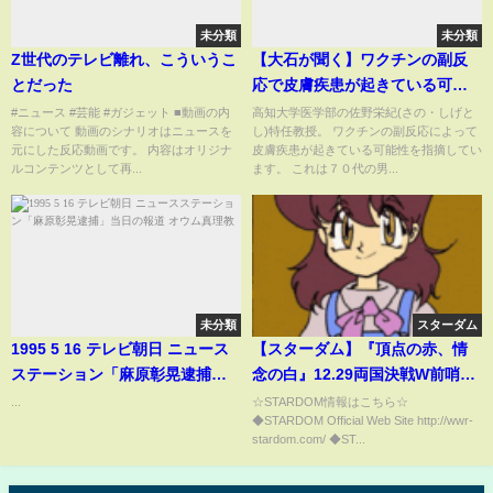
未分類
未分類
Z世代のテレビ離れ、こういうこ
【大石が聞く】ワクチンの副反
とだった
応で皮膚疾患が起きている可能
性 “スパイクタンパク”が炎症
#ニュース #芸能 #ガジェット ■動画の内
高知大学医学部の佐野栄紀(さの・しげと
容について 動画のシナリオはニュースを
し)特任教授。 ワクチンの副反応によって
を？ また免疫異常で高体温
元にした反応動画です。 内容はオリジナ
皮膚疾患が起きている可能性を指摘してい
に？
ルコンテンツとして再...
ます。 これは７０代の男...
未分類
スターダム
1995 5 16 テレビ朝日 ニュース
【スターダム】『頂点の赤、情
ステーション「麻原彰晃逮捕」
念の白』12.29両国決戦W前哨戦
当日の報道 オウム真理教
は林下詩美が勝利！1.5東京ドー
...
☆STARDOM情報はこちら☆
◆STARDOM Official Web Site http://wwr-
ム出場者くじ引きではまさかの
stardom.com/ ◆ST...
展開に... -2021.12.12高田馬場マ
イク-【STARDOM】