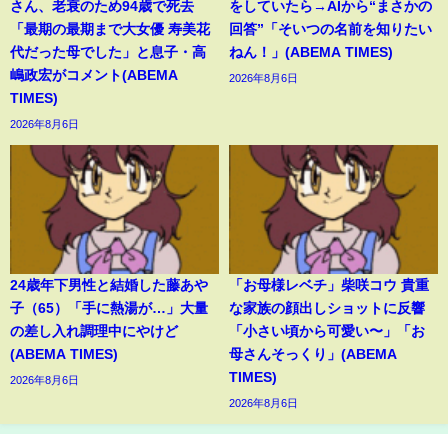
さん、老衰のため94歳で死去
をしていたら→AIから“まさかの
「最期の最期まで大女優 寿美花
回答”「そいつの名前を知りたい
代だった母でした」と息子・高
ねん！」(ABEMA TIMES)
嶋政宏がコメント(ABEMA
2026年8月6日
TIMES)
2026年8月6日
24歳年下男性と結婚した藤あや
「お母様レベチ」柴咲コウ 貴重
子（65）「手に熱湯が…」大量
な家族の顔出しショットに反響
の差し入れ調理中にやけど
「小さい頃から可愛い〜」「お
(ABEMA TIMES)
母さんそっくり」(ABEMA
TIMES)
2026年8月6日
2026年8月6日