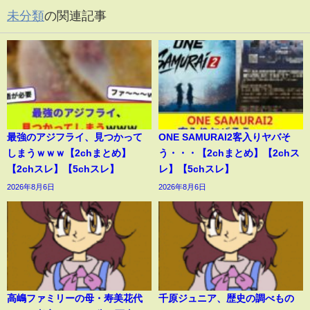
未分類
の関連記事
最強のアジフライ、見つかって
ONE SAMURAI2客入りヤバそ
しまうｗｗｗ【2chまとめ】
う・・・【2chまとめ】【2chス
【2chスレ】【5chスレ】
レ】【5chスレ】
2026年8月6日
2026年8月6日
高嶋ファミリーの母・寿美花代
千原ジュニア、歴史の調べもの