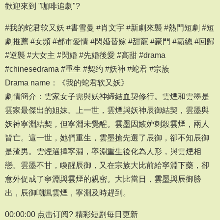
歡迎來到 "咖啡追劇"?
#我的蛇君软又妖 #書雪曼 #肖文宇 #新劇來襲 #熱門短劇 #短
劇推薦 #女頻 #都市愛情 #閃婚替嫁 #甜寵 #豪門 #霸總 #回歸
#逆襲 #大女主 #閃婚 #先婚後愛 #高甜 #drama
#chinesedrama #重生 #契约 #妖神 #蛇君 #宗族
Drama name：《我的蛇君软又妖》
劇情簡介：雲家女子需與妖神締結血契修行。雲煙和雲墨是
雲家最傑出的姐妹。上一世，雲煙與妖神辰御結契，雲墨與
妖神寧淵結契，但寧淵未覺醒。雲墨因嫉妒刺殺雲煙，兩人
皆亡。這一世，她們重生，雲墨搶先選了辰御，卻不知辰御
是渣男。雲煙選擇寧淵，寧淵重生後化為人形，與雲煙相
戀。雲墨不甘，喚醒辰御，又在宗族大比前給寧淵下藥，卻
意外促成了寧淵與雲煙的親密。大比當日，雲墨與辰御勝
出，辰御嘲諷雲煙，寧淵及時趕到。
00:00:00 点击订阅? 精彩短剧每日更新