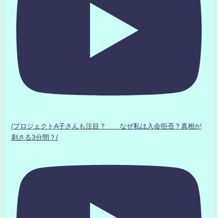
/プロジェクトA子さんも注目？ なぜ私は入会拒否？真相が
刺さる3分間？/