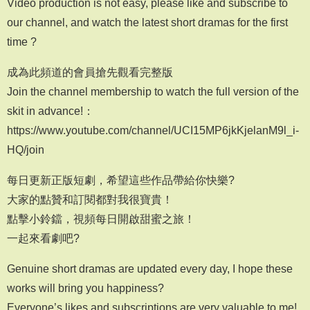
Video production is not easy, please like and subscribe to
our channel, and watch the latest short dramas for the first
time ?
成為此頻道的會員搶先觀看完整版
Join the channel membership to watch the full version of the
skit in advance!：
https://www.youtube.com/channel/UCI15MP6jkKjelanM9l_i-
HQ/join
每日更新正版短劇，希望這些作品帶給你快樂?
大家的點贊和訂閱都對我很寶貴！
點擊小鈴鐺，視頻每日開啟甜蜜之旅！
一起來看劇吧?
Genuine short dramas are updated every day, I hope these
works will bring you happiness?
Everyone’s likes and subscriptions are very valuable to me!