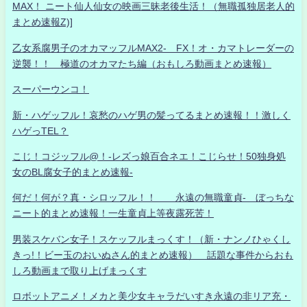
MAX！ ニート仙人仙女の映画三昧老後生活！（無職孤独居老人的
まとめ速報Z)]
乙女系腐男子のオカマッフルMAX2- FX！オ・カマトレーダーの
逆襲！！ 極道のオカマたち編（おもしろ動画まとめ速報）
スーパーウンコ！
新・ハゲッフル！哀愁のハゲ男の髪ってるまとめ速報！！激しく
ハゲっTEL？
こじ！コジッフル@！-レズっ娘百合ネエ！こじらせ！50独身処
女のBL腐女子的まとめ速報-
何だ！何が？真・シロッフル！！ 永遠の無職童貞- ぼっちな
ニート的まとめ速報！一生童貞上等夜露死苦！
男装スケバン女子！スケッフルまっくす！（新・ナンノひゃくし
きっ!！ビー玉のおいぬさん的まとめ速報） 話題な事件からおも
しろ動画まで取り上げまっくす
ロボットアニメ！メカと美少女キャラだいすき永遠の非リア充・