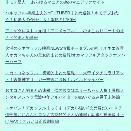
非モテ星人 ！あらゆるマニアの為のマニアックサイト
ハルッフル-専業主夫的YOUTUBERまとめ速報！キモデブおた
く！初老人の介護生活！激動の1750日
アニゲタレスト（元祖！アニメッフル） ひきこもりニートのオ
ナベ的まとめ速報
火浦のシネマッフル映画NEWS情報ポータブルの杜！オネエ管理
人オカマちゃんの鬼女的まとめ速報!オカマッフルアタックナンバ
ーハーフ
ユカ・ヨネッフル！初老的まとめ速報！！大帝イタチにラリアッ
ト！害獣神アリ・ガー被害に必殺！パイルドライバー
おネコさん的まとめ速報 僕の彼女はエリーちゃん人形！豆腐メ
ンタルメンヘラ電波中年アルバイターのぬいぐるみ男子末路編
スケバン！デカッフルまっくす（デカい強い2次元嫁だいすき子
供部屋おじさんヒロシ之古惑仔的まとめ速報）話題な動画取り上
げMAX！デカいは正義刑事編