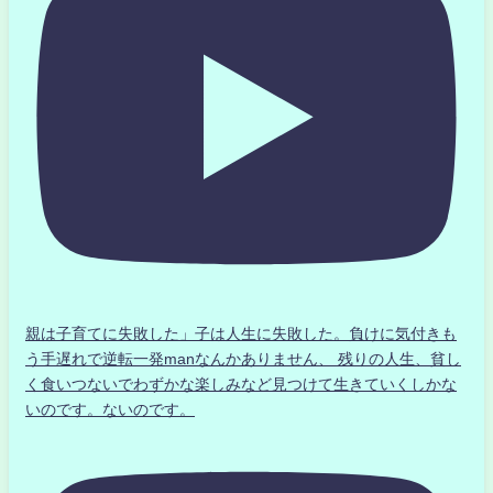
親は子育てに失敗した」子は人生に失敗した。負けに気付きも
う手遅れで逆転一発manなんかありません、 残りの人生、貧し
く食いつないでわずかな楽しみなど見つけて生きていくしかな
いのです。ないのです。