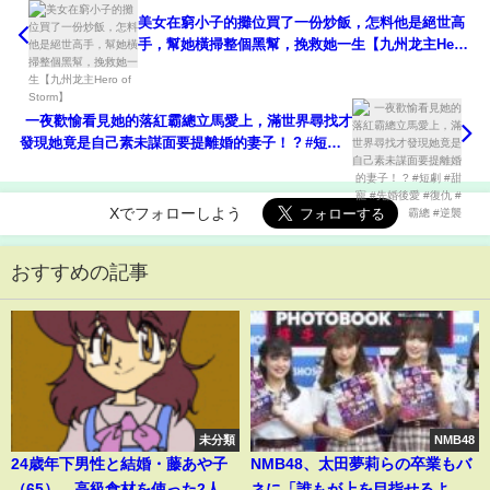
美女在窮小子的攤位買了一份炒飯，怎料他是絕世高
手，幫她橫掃整個黑幫，挽救她一生【九州龙主Hero
of Storm】
一夜歡愉看見她的落紅霸總立馬愛上，滿世界尋找才
發現她竟是自己素未謀面要提離婚的妻子！ ? #短劇 #
甜寵 #先婚後愛 #復仇 #霸總 #逆襲
Xでフォローしよう
おすすめの記事
未分類
NMB48
24歳年下男性と結婚・藤あや子
NMB48、太田夢莉らの卒業もバ
（65）、高級食材を使った2人分
ネに「誰もが上を目指せるよう