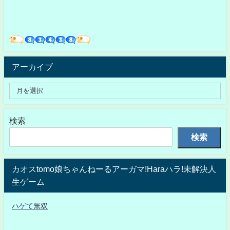
アーカイブ
検索
検索
カオスtomo娘ちゃんねーるアーガマ!Haraハラ!未解決人
生ゲーム
ハゲて無双