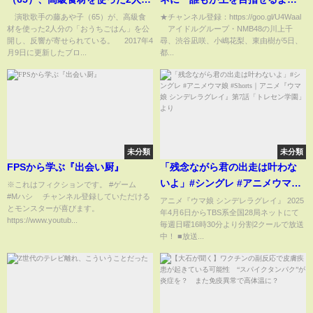
の“おうちごはん”披露(ABEMA
に」ゆきつん撮影の写真満載の
演歌歌手の藤あや子（65）が、高級食
★チャンネル登録：https://goo.gl/U4Waal
材を使った2人分の「おうちごはん」を公
アイドルグループ・NMB48の川上千
TIMES)
フォトブックが発売『NMB48近
開し、反響が寄せられている。 2017年4
尋、渋谷凪咲、小嶋花梨、東由樹が5日、
畿十番勝負2019 PHOTOBOOK
月9日に更新したブロ...
都...
発売記念会見』
未分類
未分類
FPSから学ぶ『出会い厨』
「残念ながら君の出走は叶わな
いよ」#シングレ #アニメウマ娘
※これはフィクションです。 #ゲーム
#Mハシ チャンネル登録していただける
#Shorts｜アニメ『ウマ娘 シン
アニメ『ウマ娘 シンデレラグレイ』 2025
とモンスターが喜びます。
年4月6日からTBS系全国28局ネットにて
デレラグレイ』第7話「トレセン
https://www.youtub...
毎週日曜16時30分より分割2クールで放送
学園」より
中！ ■放送...