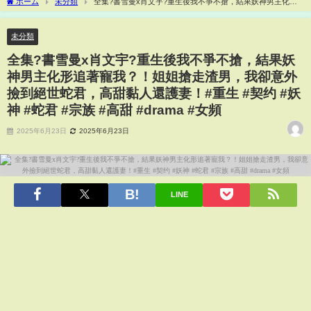
ホーム
未分類
全集?書雪曼x肖文宇?重生後我不爭不搶，結果妖神男主化形
追著寵我？！姐姐搶走渣男，我卻意外撿到絕世蛇君，高甜黏人還護妻！#重生 #契约 #
妖神 #蛇君 #宗族 #高甜 #drama #女頻
未分類
全集?書雪曼x肖文宇?重生後我不爭不搶，結果妖
神男主化形追著寵我？！姐姐搶走渣男，我卻意外
撿到絕世蛇君，高甜黏人還護妻！#重生 #契约 #妖
神 #蛇君 #宗族 #高甜 #drama #女頻
2025年6月23日
2025年6月23日
LINE