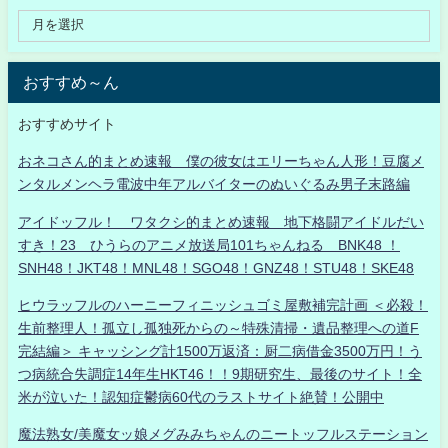
おすすめ～ん
おすすめサイト
おネコさん的まとめ速報 僕の彼女はエリーちゃん人形！豆腐メ
ンタルメンヘラ電波中年アルバイターのぬいぐるみ男子末路編
アイドッフル！ ワタクシ的まとめ速報 地下格闘アイドルだい
すき！23 ひうらのアニメ放送局101ちゃんねる BNK48 ！
SNH48！JKT48！MNL48！SGO48！GNZ48！STU48！SKE48
ヒウラッフルのハーニーフィニッシュゴミ屋敷補完計画 ＜必殺！
生前整理人！孤立し孤独死からの～特殊清掃・遺品整理への道F
完結編＞ キャッシング計1500万返済：厨二病借金3500万円！う
つ病統合失調症14年生HKT46！！9期研究生、最後のサイト！全
米が泣いた！認知症鬱病60代のラストサイト絶賛！公開中
魔法熟女/美魔女ッ娘メグみみちゃんのニートッフルステーション