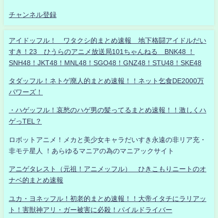
チャンネル登録
アイドッフル！ ワタクシ的まとめ速報 地下格闘アイドルだい
すき！23 ひうらのアニメ放送局101ちゃんねる BNK48 ！
SNH48！JKT48！MNL48！SGO48！GNZ48！STU48！SKE48
タダッフル！ネトゲ廃人的まとめ速報！！ネット乞食DE2000万
パワーズ！
・ハゲッフル！哀愁のハゲ男の髪ってるまとめ速報！！激しくハ
ゲっTEL？
ロボットアニメ！メカと美少女キャラだいすき永遠の非リア充・
非モテ星人 ！あらゆるマニアの為のマニアックサイト
アニゲタレスト（元祖！アニメッフル） ひきこもりニートのオ
ナベ的まとめ速報
ユカ・ヨネッフル！初老的まとめ速報！！大帝イタチにラリアッ
ト！害獣神アリ・ガー被害に必殺！パイルドライバー