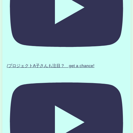
/プロジェクトA子さんも注目？ get a chance!