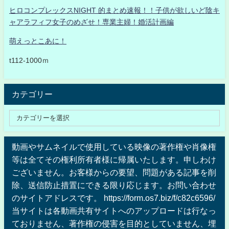
ヒロコンプレックスNIGHT 的まとめ速報！！子供が欲しいど陰キ
ャアラフィフ女子のめざせ！専業主婦！婚活計画編
萌えっとこあに！
t112-1000ｍ
カテゴリー
動画やサムネイルで使用している映像の著作権や肖像権
等は全てその権利所有者様に帰属いたします。申しわけ
ございません。お客様からの要望、問題がある記事を削
除、送信防止措置にできる限り応じます。お問い合わせ
のサイトアドレスです。 https://form.os7.biz/f/c82c6596/
当サイトは各動画共有サイトへのアップロードは行なっ
ておりません、著作権の侵害を目的としていません、埋