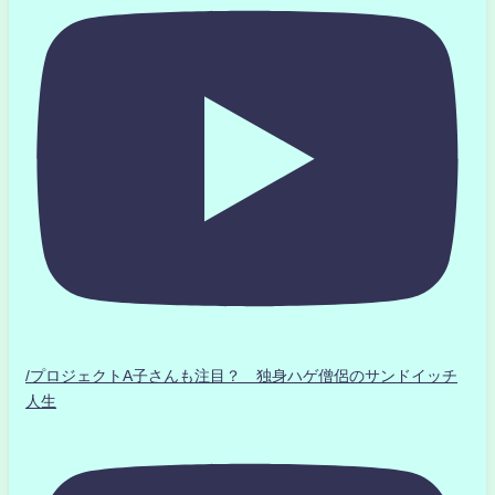
/プロジェクトA子さんも注目？ 独身ハゲ僧侶のサンドイッチ
人生