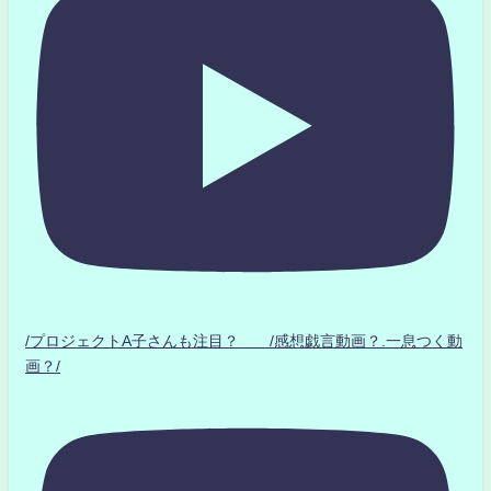
/プロジェクトA子さんも注目？ /感想戯言動画？.一息つく動
画？/