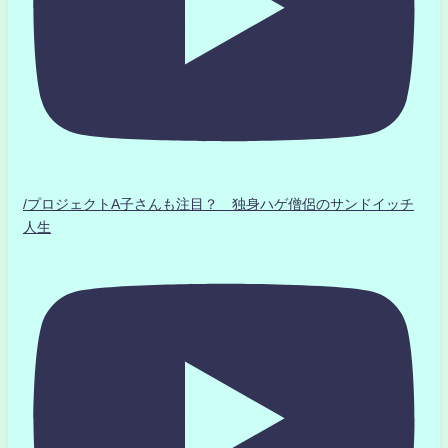
/プロジェクトA子さんも注目？ 独身ハゲ僧侶のサンドイッチ
人生