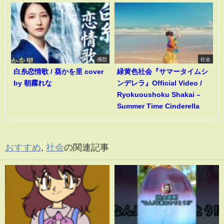
感想
社会
白糸恋情歌 / 葵かを里 cover
緑黄色社会『サマータイムシ
by 朝霧れな
ンデレラ』Official Video /
Ryokuoushoku Shakai –
Summer Time Cinderella
おすすめ
,
社会
の関連記事