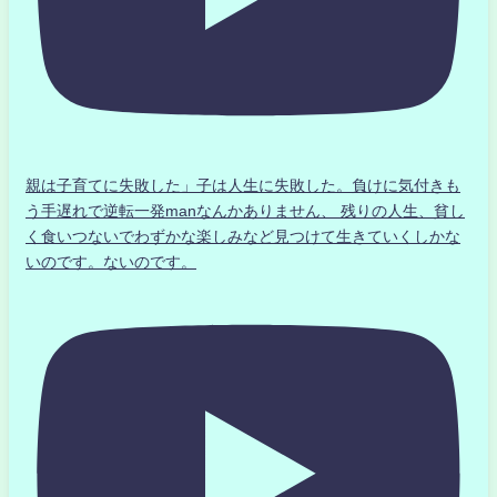
親は子育てに失敗した」子は人生に失敗した。負けに気付きも
う手遅れで逆転一発manなんかありません、 残りの人生、貧し
く食いつないでわずかな楽しみなど見つけて生きていくしかな
いのです。ないのです。