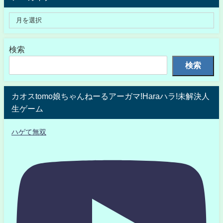
検索
検索
カオスtomo娘ちゃんねーるアーガマ!Haraハラ!未解決人
生ゲーム
ハゲて無双