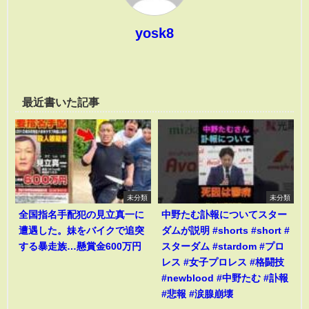
yosk8
最近書いた記事
未分類
未分類
全国指名手配犯の見立真一に
中野たむ訃報についてスター
遭遇した。妹をバイクで追突
ダムが説明 #shorts #short #
する暴走族…懸賞金600万円
スターダム #stardom #プロ
レス #女子プロレス #格闘技
#newblood #中野たむ #訃報
#悲報 #涙腺崩壊