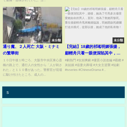
で逮捕・送検されていた。当...
未分類
未分類
通り魔、２人死亡 大阪・ミナミ
【完結】18歲的祁瑤明媚張揚，
の繁華街
顧輕舟只看一眼便深陷其中，婚
後，她為了竹馬多次傷害愛她如
１０日午後１時ごろ、大阪市中央区東心斎
#劇熱門 #女頻爽劇 #優質小說改編 #霸總 #
橋の路上で、通行人の女性から「人が刺さ
灰姑娘 #追妻火葬場 #大女主逆襲 #短劇
命的男人，直到，他為了救她而
れた」と１１０番があった。警察官が現場
#tvseries #ChineseDrama #...
慘死。重生後顧輕舟甩來離婚協
に駆け付けたところ、成人の...
議，而她開啟死纏爛打追夫模
式，從那以後，她成了他的私有
s
物！