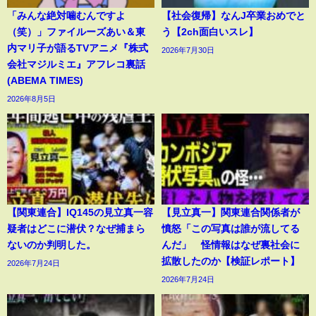
「みんな絶対噛むんですよ
【社会復帰】なんJ卒業おめでと
（笑）」ファイルーズあい＆東
う【2ch面白いスレ】
内マリ子が語るTVアニメ『株式
2026年7月30日
会社マジルミエ』アフレコ裏話
(ABEMA TIMES)
2026年8月5日
【関東連合】IQ145の見立真一容
【見立真一】関東連合関係者が
疑者はどこに潜伏？なぜ捕まら
憤怒「この写真は誰が流してる
ないのか判明した。
んだ」 怪情報はなぜ裏社会に
拡散したのか【検証レポート】
2026年7月24日
2026年7月24日