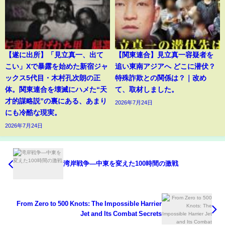
【遂に出所】「見立真一、出て
【関東連合】見立真一容疑者を
こい」Xで暴露を始めた新宿ジャ
追い東南アジアへ どこに潜伏？
ックス5代目・木村孔次朗の正
特殊詐欺との関係は？｜改め
体。関東連合を壊滅にハメた“天
て、取材しました。
才的謀略説”の裏にある、あまり
2026年7月24日
にも冷酷な現実。
2026年7月24日
湾岸戦争―中東を変えた100時間の激戦
From Zero to 500 Knots: The Impossible Harrier
Jet and Its Combat Secrets