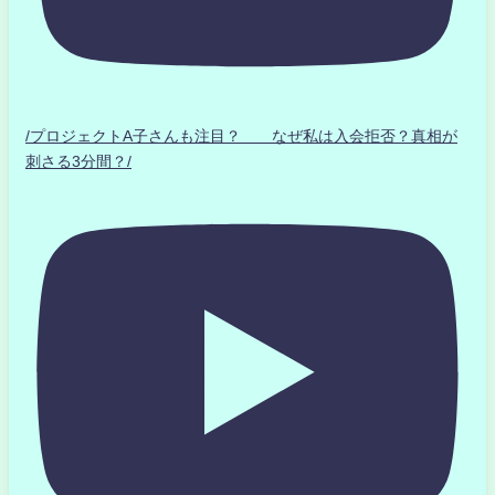
/プロジェクトA子さんも注目？ なぜ私は入会拒否？真相が
刺さる3分間？/