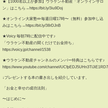
★【1000名以上が参加】ウラケン不動産「オンラインサロ
ン」はこちら→https://bit.ly/3iu9Doj
★オンライン大家塾✏️毎週日曜17時〜（無料）参加申し込
みはこちら→https://bit.ly/38rDJnB
★Voicy 毎朝7時に配信中です♪
「ウラケン不動産の聞くだけでお金持ち」
https://voicy.jp/channel/1538
★ウラケン不動産チャンネルのメンバー特典はこちらです♪
https://www.youtube.com/channel/UCfpEDJ5UHn3TlJiE1RD7
↓プレゼントする本の書き出しを紹介しています。
「お金と幸せの成功法則」
〜はじめに〜