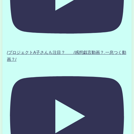
/プロジェクトA子さんも注目？ /感想戯言動画？.一息つく動
画？/