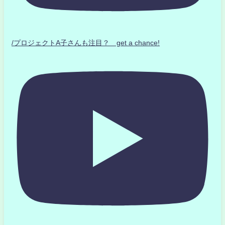
/プロジェクトA子さんも注目？ get a chance!