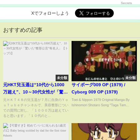
Xでフォローしよう
おすすめの記事
未分類
未分類
元HKT兒玉遥は“10代から1000
サイボーグ009 OP (1979) /
万超え”、10～30代女性が「驚い
Cyborg 009 OP (1979)
た“整形公言”有名人」【トップ
元ＨＫＴ４８の兒玉遥が７月に自身のＹｏ
Toei & Nippon 1979 Original Manga By
ｕＴｕｂｅチャンネルで、美容整形につい
Ishinomori Shotaro Song "Taga Tam...
5】
ての質問に対し、「１０００万は超えてい
ると思います」「１０代のと...