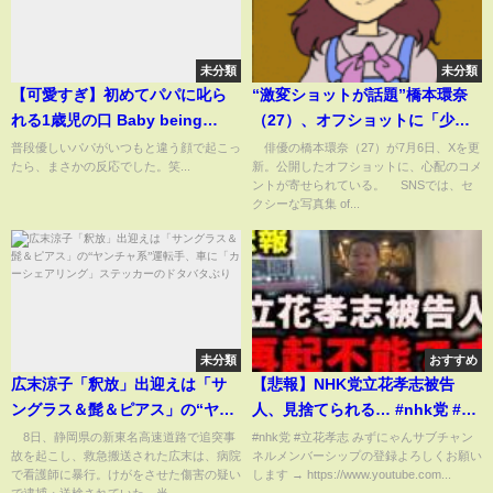
未分類
未分類
【可愛すぎ】初めてパパに叱ら
“激変ショットが話題”橋本環奈
れる1歳児の口 Baby being
（27）、オフショットに「少し
scolded by dad for the first
痩せた？」「お姉さんぽくなり
普段優しいパパがいつもと違う顔で起こっ
俳優の橋本環奈（27）が7月6日、Xを更
たら、まさかの反応でした。笑...
新。公開したオフショットに、心配のコメ
time #shorts
ましたね」などさまざまな声
ントが寄せられている。 SNSでは、セ
(ABEMA TIMES)
クシーな写真集 of...
未分類
おすすめ
広末涼子「釈放」出迎えは「サ
【悲報】NHK党立花孝志被告
ングラス＆髭＆ピアス」の“ヤン
人、見捨てられる… #nhk党 #立
チャ系”運転手、車に「カーシェ
花孝志
8日、静岡県の新東名高速道路で追突事
#nhk党 #立花孝志 みずにゃんサブチャン
故を起こし、救急搬送された広末は、病院
ネルメンバーシップの登録よろしくお願い
アリング」ステッカーのドタバ
で看護師に暴行。けがをさせた傷害の疑い
します → https://www.youtube.com...
タぶり