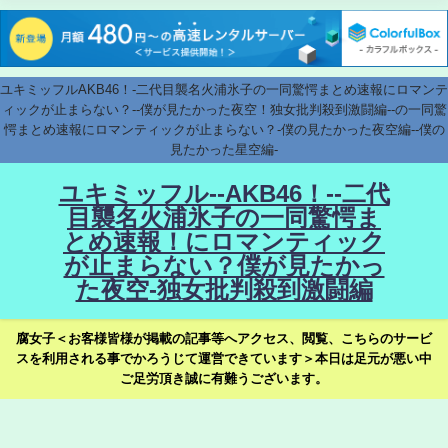
ユキミッフルAKB46！-二代目襲名火浦氷子の一同驚愕まとめ速報にロマンテ
ィックが止まらない？--僕が見たかった夜空！独女批判殺到激闘編--の一同驚
愕まとめ速報にロマンティックが止まらない？-僕の見たかった夜空編--僕の
見たかった星空編-
ユキミッフル--AKB46！--二代
目襲名火浦氷子の一同驚愕ま
とめ速報！にロマンティック
が止まらない？僕が見たかっ
た夜空-独女批判殺到激闘編
腐女子＜お客様皆様が掲載の記事等へアクセス、閲覧、こちらのサービ
スを利用される事でかろうじて運営できています＞本日は足元が悪い中
ご足労頂き誠に有難うございます。