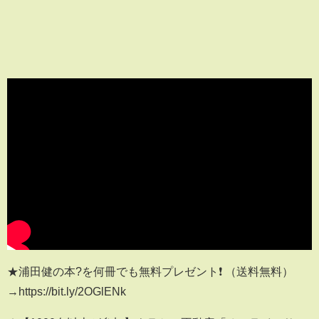
★浦田健の本?を何冊でも無料プレゼント❗ （送料無料）
→https://bit.ly/2OGlENk