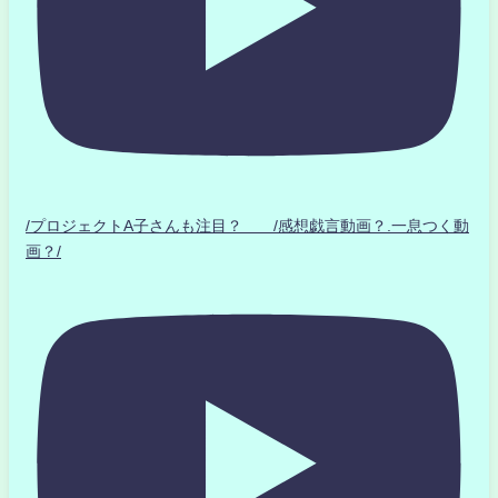
/プロジェクトA子さんも注目？ /感想戯言動画？.一息つく動
画？/