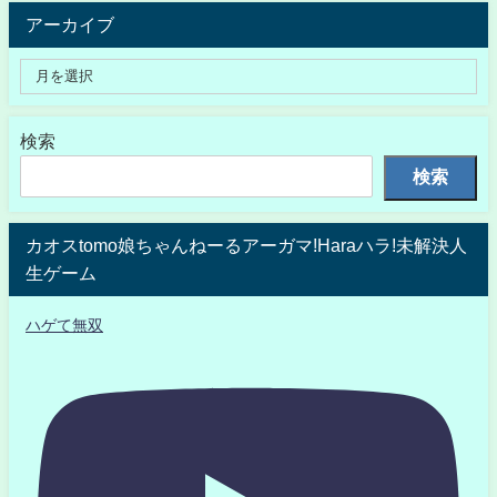
アーカイブ
検索
検索
カオスtomo娘ちゃんねーるアーガマ!Haraハラ!未解決人
生ゲーム
ハゲて無双