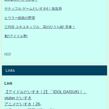
ヤナッフル ゲームだいすき6！放送局
ヒウラー総統の野望
三代目 ユキユキッフル 花のひうら組! 見参！
魁!!アイドル塾!
t112
Links
Link
【アイドルだいすき！2】「IDOL DAISUKI！」
vtuber だいすき
アニメだいすき！26-