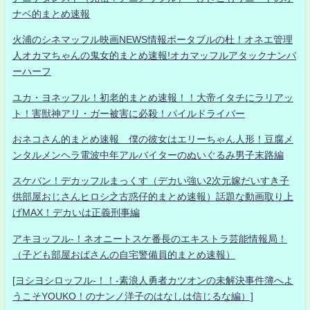
ナベ的まとめ速報
火浦のシネマッフル映画NEWS情報ポータブルの杜！オネエ管理
人オカマちゃんの鬼女的まとめ速報!オカマッフルアタックナンバ
ーハーフ
ユカ・ヨネッフル！初老的まとめ速報！！大帝イタチにラリアッ
ト！害獣神アリ・ガー被害に必殺！パイルドライバー
おネコさん的まとめ速報 僕の彼女はエリーちゃん人形！豆腐メ
ンタルメンヘラ電波中年アルバイターのぬいぐるみ男子末路編
スケバン！デカッフルまっくす（デカい強い2次元嫁だいすき子
供部屋おじさんヒロシ之古惑仔的まとめ速報）話題な動画取り上
げMAX！デカいは正義刑事編
アキヨッフル-！ネオニートスケ番長のエキストラ芸能情報局！
（子ども部屋おばさんの自宅警備員的まとめ速報）
[ヨシヨシロッフル-！！-素浪人勇者カツオンの未解決事件簿へよ
うこそYOUKO！のナンノ洋子のはなしは信じるな編）]