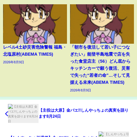
レベル4土砂災害危険警報 福島・
「朝市を復活して若い子につな
北塩原村(ABEMA TIMES)
ぎたい」能登半島地震で店を失
った食堂店主（56）どん底から
2026年8月9日
キッチンカーで願う復活、災害
で失った“若者の命”…そして見
据える未来(ABEMA TIMES)
2026年8月9日
【主役は大原】金バエ!!しんやっちょの真実を語り
ます8月24日