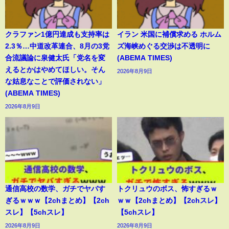
クラファン1億円達成も支持率は
イラン 米国に補償求める ホルム
2.3％…中道改革連合、8月の3党
ズ海峡めぐる交渉は不透明に
合流議論に泉健太氏「党名を変
(ABEMA TIMES)
えるとかはやめてほしい。そん
2026年8月9日
な姑息なことで評価されない」
(ABEMA TIMES)
2026年8月9日
通信高校の数学、ガチでヤバす
トクリュウのボス、怖すぎるｗ
ぎるｗｗｗ【2chまとめ】【2ch
ｗｗ【2chまとめ】【2chスレ】
スレ】【5chスレ】
【5chスレ】
2026年8月9日
2026年8月9日