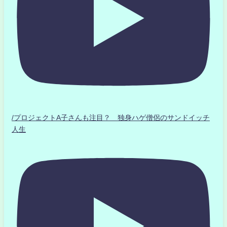
/プロジェクトA子さんも注目？ 独身ハゲ僧侶のサンドイッチ
人生