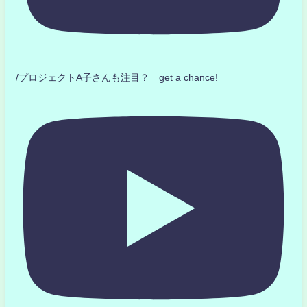
/プロジェクトA子さんも注目？ get a chance!