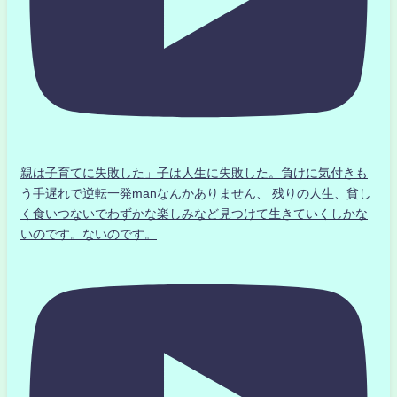
親は子育てに失敗した」子は人生に失敗した。負けに気付きも
う手遅れで逆転一発manなんかありません、 残りの人生、貧し
く食いつないでわずかな楽しみなど見つけて生きていくしかな
いのです。ないのです。