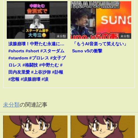
未分類
未分類
涙腺崩壊！中野たむ永遠に…
「もうAI音楽って笑えない」
#shorts #short #スターダム
Suno v5の衝撃
#stardom #プロレス #女子プ
ロレス #格闘技 #中野たむ #
田内友里愛 #上谷沙弥 #訃報
#悲報 #涙腺崩壊 #涙
未分類
の関連記事