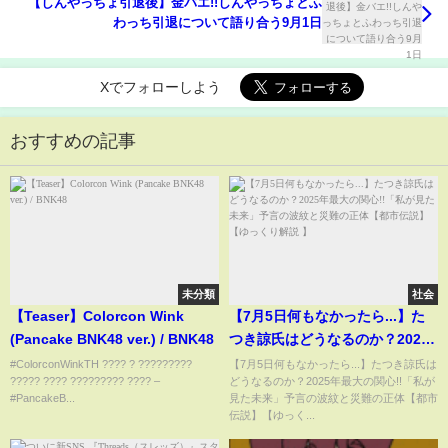
【しんやっちょ引退後】金バエ!!しんやっちょとふ
わっち引退について語り合う9月1日
Xでフォローしよう
おすすめの記事
未分類
社会
【Teaser】Colorcon Wink
【7月5日何もなかったら...】た
(Pancake BNK48 ver.) / BNK48
つき諒氏はどうなるのか？2025
年最大の関心!!「私が見た未来」
#ColorconWinkTH ???? ? ?????????
【7月5日何もなかったら...】たつき諒氏は
????? ???? ????????? ???? –
どうなるのか？2025年最大の関心!!「私が
予言の波紋と災難の正体【都市
#PancakeB...
見た未来」予言の波紋と災難の正体【都市
伝説】【ゆっくり解説 】
伝説】【ゆっく...