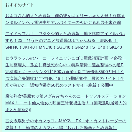
おすすめサイト
おネコさん的まとめ速報 僕の彼女はエリーちゃん人形！豆腐メ
ンタルメンヘラ電波中年アルバイターのぬいぐるみ男子末路編
アイドッフル！ ワタクシ的まとめ速報 地下格闘アイドルだい
すき！23 ひうらのアニメ放送局101ちゃんねる BNK48 ！
SNH48！JKT48！MNL48！SGO48！GNZ48！STU48！SKE48
ヒウラッフルのハーニーフィニッシュゴミ屋敷補完計画 ＜必殺！
生前整理人！孤立し孤独死からの～特殊清掃・遺品整理への道F
完結編＞ キャッシング計1500万返済：厨二病借金3500万円！う
つ病統合失調症14年生HKT46！！9期研究生、最後のサイト！全
米が泣いた！認知症鬱病60代のラストサイト絶賛！公開中
魔法熟女/美魔女ッ娘メグみみちゃんのニートッフルステーション
MAX！ ニート仙人仙女の映画三昧老後生活！（無職孤独居老人的
まとめ速報Z)]
乙女系腐男子のオカマッフルMAX2- FX！オ・カマトレーダーの
逆襲！！ 極道のオカマたち編（おもしろ動画まとめ速報）