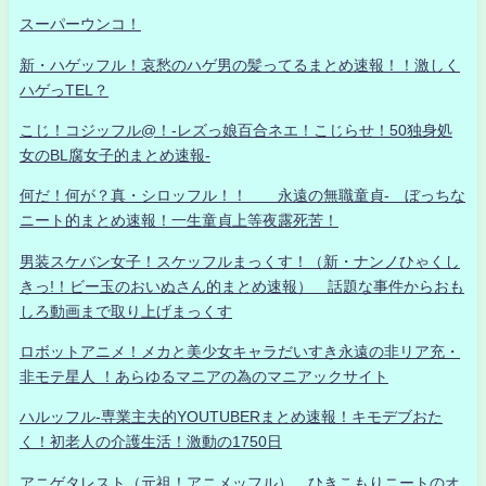
スーパーウンコ！
新・ハゲッフル！哀愁のハゲ男の髪ってるまとめ速報！！激しく
ハゲっTEL？
こじ！コジッフル@！-レズっ娘百合ネエ！こじらせ！50独身処
女のBL腐女子的まとめ速報-
何だ！何が？真・シロッフル！！ 永遠の無職童貞- ぼっちな
ニート的まとめ速報！一生童貞上等夜露死苦！
男装スケバン女子！スケッフルまっくす！（新・ナンノひゃくし
きっ!！ビー玉のおいぬさん的まとめ速報） 話題な事件からおも
しろ動画まで取り上げまっくす
ロボットアニメ！メカと美少女キャラだいすき永遠の非リア充・
非モテ星人 ！あらゆるマニアの為のマニアックサイト
ハルッフル-専業主夫的YOUTUBERまとめ速報！キモデブおた
く！初老人の介護生活！激動の1750日
アニゲタレスト（元祖！アニメッフル） ひきこもりニートのオ