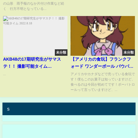
の山形 雨予報のなか片付け作業など続
く 行方不明となっている...
未分類
未分類
AKB48の17期研究生がサマス
【アメリカの食玩】フランクフ
テ！！ 撮影可能タイム
ォード ワンダーボール パウパト
2022.8.18
ロール!
...
アメリカやカナダなどで売っている食玩で
す！僕もこのお菓子は知っていますけど、
食べるのは今回が初めてです！ポーパトロ
ールって言っていますけど、...
s