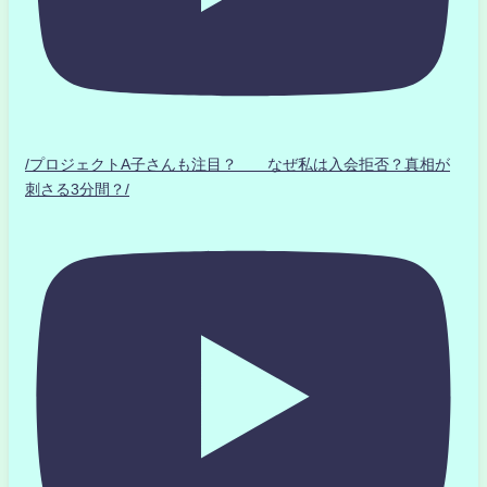
/プロジェクトA子さんも注目？ なぜ私は入会拒否？真相が
刺さる3分間？/