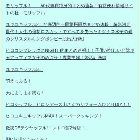
モリッフル！ 50代無職独身的まとめ速報！有益便利情報サイ
トの杜 モリッフル
ユキユキッフル2！ど底辺的一同驚愕騒然まとめ速報！超氷河期
世代！人生の強制ロスカットですべてを失ったキグナス氷子の愛
のクリスタルキングボンビー脱出大作戦
ヒロコンプレックスNIGHT 的まとめ速報！！子供が欲しいど陰キ
ャアラフィフ女子のめざせ！専業主婦！婚活計画編
ユキユキッフル3！
萌えっふる！
天にまします我ら！
ヒロシッフル！ヒロシデース山さんのリフォームひとりDIY！！
ヒロユキユキッフルMAX！スーパークッキング！
徹夜DEテツヤッフル!！レトロ館2号店！
剛Q超児ともっふる！