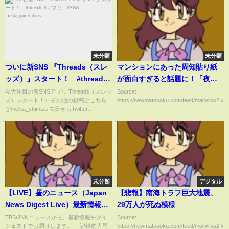
未分類
未分類
ついに新SNS 『Threads（スレ
マンションにあった周知貼り紙
ッズ）』スタート！ #threads
が面白すぎると話題に！「夜間
#アプリ #SNS
帯に大声で◯◯を歌っていてう
今大注目の新SNSアプリ Threads（スレッ
Source:
ズ）スタート！✨ その他の投稿はこちら
https://newmatosoku.com/feed/main/rss2.xml.
#instagramvideos
るさい」
@meika_shimizu 先日からTwitter...
未分類
デジタル
【LIVE】昼のニュース（Japan
【悲報】南海トラフ巨大地震、
News Digest Live）最新情報な
29万人が死ぬ模様
ど｜TBS NEWS DIG（7月28
TBS/JNNニュースから、最新情報をダイ
Source:
ジェストでお届けします。 ・記録的大雨
https://newmatosoku.com/feed/main/rss2.xml.
日）