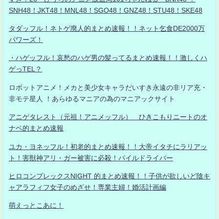
SNH48！JKT48！MNL48！SGO48！GNZ48！STU48！SKE48
タダッフル！ネトゲ廃人的まとめ速報！！ネット乞食DE2000万
パワーズ！
・ハゲッフル！哀愁のハゲ男の髪ってるまとめ速報！！激しくハ
ゲっTEL？
ロボットアニメ！メカと美少女キャラだいすき永遠の非リア充・
非モテ星人 ！あらゆるマニアの為のマニアックサイト
アニゲタレスト（元祖！アニメッフル） ひきこもりニートのオ
ナベ的まとめ速報
ユカ・ヨネッフル！初老的まとめ速報！！大帝イタチにラリアッ
ト！害獣神アリ・ガー被害に必殺！パイルドライバー
ヒロコンプレックスNIGHT 的まとめ速報！！子供が欲しいど陰キ
ャアラフィフ女子のめざせ！専業主婦！婚活計画編
萌えっとこあに！