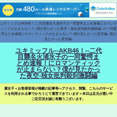
ユキミッフルAKB46！-二代目襲名火浦氷子の一同驚愕まとめ速報にロマンテ
ィックが止まらない？--僕が見たかった夜空！独女批判殺到激闘編--の一同驚
愕まとめ速報にロマンティックが止まらない？-僕の見たかった夜空編--僕の
見たかった星空編-
ユキミッフル--AKB46！--二代
目襲名火浦氷子の一同驚愕ま
とめ速報！にロマンティック
が止まらない？僕が見たかっ
た夜空-独女批判殺到激闘編
腐女子＜お客様皆様が掲載の記事等へアクセス、閲覧、こちらのサービ
スを利用される事でかろうじて運営できています＞本日は足元が悪い中
ご足労頂き誠に有難うございます。