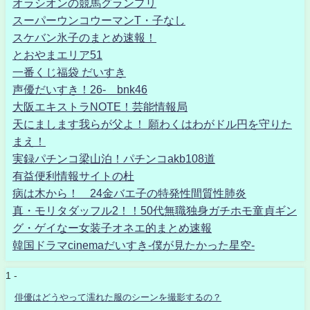
オラシオンの競馬グランプリ
スーパーウンコウーマンT・子なし
スケバン氷子のまとめ速報！
とおやまエリア51
一番くじ福袋 だいすき
声優だいすき！26- bnk46
大阪エキストラNOTE！芸能情報局
天にまします我らが父よ！ 願わくはわがドル円を守りた
まえ！
実録パチンコ梁山泊！パチンコakb108道
有益便利情報サイトの杜
病は木から！ 24金バエ子の特発性間質性肺炎
真・モリタダッフル2！！50代無職独身ガチホモ童貞ギン
グ・ゲイなー女装子オネエ的まとめ速報
韓国ドラマcinemaだいすき-僕が見たかった星空-
1 -
俳優はどうやって濡れた服のシーンを撮影するの？