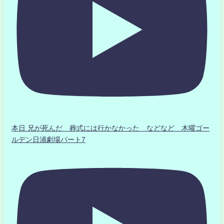
本日 兄が死んだ 葬式には行かなかった などなど 木曜ゴー
ルデン日浦劇場パート7