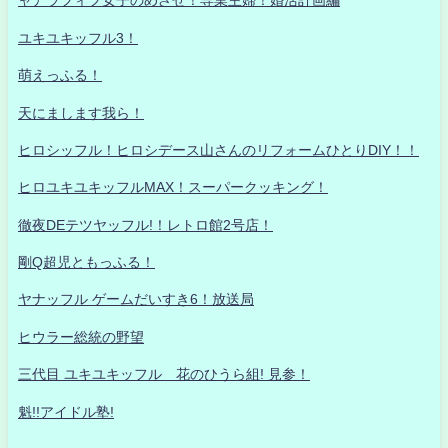
ャアラフィフ女子のめざせ！専業主婦！婚活計画編
ユキユキッフル3！
萌えっふる！
天にまします我ら！
ヒロシッフル！ヒロシデース山さんのリフォームひとりDIY！！
ヒロユキユキッフルMAX！スーパークッキング！
徹夜DEテツヤッフル!！レトロ館2号店！
剛Q超児ともっふる！
ヤナッフル ゲームだいすき6！放送局
ヒウラー総統の野望
三代目 ユキユキッフル 花のひうら組! 見参！
魁!!アイドル塾!