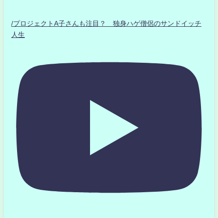
/プロジェクトA子さんも注目？ 独身ハゲ僧侶のサンドイッチ
人生