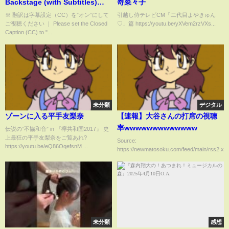
Backstage (with Subtitles)
嵜菜々子
11/12/24｜超人・石森太二は無
※ 翻訳は字幕設定（CC）を”オン”にして
引越し侍テレビCM「二代目よやきゅん
ご視聴ください ｜ Please set the Closed
♡」篇 https://youtu.be/yXVem2rzVXs...
茶をする 第1試合 Backstage
Caption (CC) to "...
未分類
デジタル
ゾーンに入る平手友梨奈
【速報】大谷さんの打席の視聴
率wwwwwwwwwwwww
伝説の”不協和音” in 『欅共和国2017』 史
上最狂の平手友梨奈をご覧あれ?
Source:
https://youtu.be/eQ86OqefsnM ...
https://newmatosoku.com/feed/main/rss2.xml.
未分類
感想