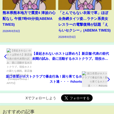
熊本県熊本地方で震度4 津波の心
「とんでもない衣装で草」ほぼ
配なし 午後7時49分頃(ABEMA
全身網タイツ姿…ラテン系美女
TIMES)
レスラーの電撃復帰が話題「え
らいセクシー」(ABEMA TIMES)
2026年8月6日
2026年8月6日
【昼起きれないホストは辞めろ】新店舗 代表の前代
未聞の試み、昼に活動するホストクラブ。現役ホス
トの新たな挑戦。新店舗の"昼の活動"に迫る。
【Smappa!Group / APiTS】
坂口杏里がホストクラブで暴走行為！困り果てるホ
スト達・・・ #shorts
Xでフォローしよう
おすすめの記事