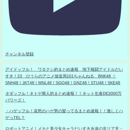
チャンネル登録
アイドッフル！ ワタクシ的まとめ速報 地下格闘アイドルだい
すき！23 ひうらのアニメ放送局101ちゃんねる BNK48 ！
SNH48！JKT48！MNL48！SGO48！GNZ48！STU48！SKE48
タダッフル！ネトゲ廃人的まとめ速報！！ネット乞食DE2000万
パワーズ！
・ハゲッフル！哀愁のハゲ男の髪ってるまとめ速報！！激しくハ
ゲっTEL？
ロボットアニメ！メカと美少女キャラだいすき永遠の非リア充・