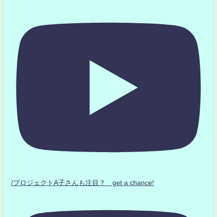
/プロジェクトA子さんも注目？ get a chance!