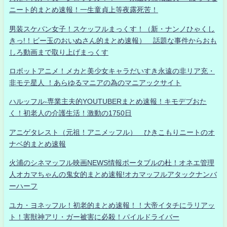
ニート的まとめ速報！一生童貞上等夜露死苦！
男装スケバン女子！スケッフルまっくす！（新・ナンノひゃくし
きっ!！ビー玉のおいぬさん的まとめ速報） 話題な事件からおも
しろ動画まで取り上げまっくす
ロボットアニメ！メカと美少女キャラだいすき永遠の非リア充・
非モテ星人 ！あらゆるマニアの為のマニアックサイト
ハルッフル-専業主夫的YOUTUBERまとめ速報！キモデブおた
く！初老人の介護生活！激動の1750日
アニゲタレスト（元祖！アニメッフル） ひきこもりニートのオ
ナベ的まとめ速報
火浦のシネマッフル映画NEWS情報ポータブルの杜！オネエ管理
人オカマちゃんの鬼女的まとめ速報!オカマッフルアタックナンバ
ーハーフ
ユカ・ヨネッフル！初老的まとめ速報！！大帝イタチにラリアッ
ト！害獣神アリ・ガー被害に必殺！パイルドライバー