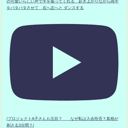
の可愛いらしい声で手を振ってくれる 起き上がりながら両手
をパタパタさせて 右へ左へと ダンスする
/プロジェクトA子さんも注目？ なぜ私は入会拒否？真相が
刺さる3分間？/