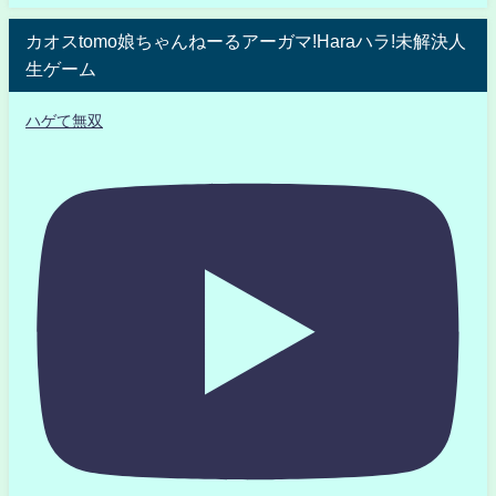
カオスtomo娘ちゃんねーるアーガマ!Haraハラ!未解決人
生ゲーム
ハゲて無双