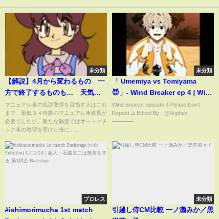
未分類
未分類
【解説】4月から変わるもの 一
「 Umemiya vs Tomiyama
方で終了するものも… 天気予
😈」- Wind Breaker ep 4 | Wind
報177やサイン決済、びん牛乳な
Breaker edit | #windbreaker
マニュアル車の免許取得を目指す人はこれ
Wind Breaker episode 4 Please Don't
まで、最低３４時限のマニュアル車教習が
Repost ⚠️ Edited By - @Anphex
どは3月で終了
#anime
必要でしたが、新たな制度ではオートマチ
————...
ック車の教習を受けた後に、...
プロレス
未分類
#ishimorimucha 1st match
引越し侍CM比較 一ノ瀬みか／黒