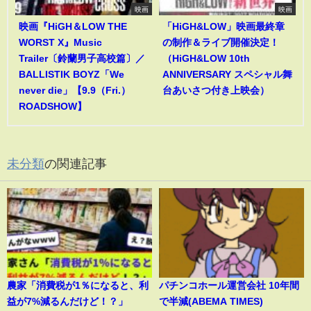
映画
映画
映画『HiGH＆LOW THE
「HiGH&LOW」映画最終章
WORST X』Music
の制作＆ライブ開催決定！
Trailer〔鈴蘭男子高校篇〕／
（HiGH&LOW 10th
BALLISTIK BOYZ「We
ANNIVERSARY スペシャル舞
never die」【9.9（Fri.）
台あいさつ付き上映会）
ROADSHOW】
未分類
の関連記事
農家「消費税が1％になると、利
パチンコホール運営会社 10年間
益が7%減るんだけど！？」
で半減(ABEMA TIMES)