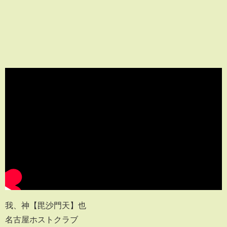
我、神【毘沙門天】也
名古屋ホストクラブ