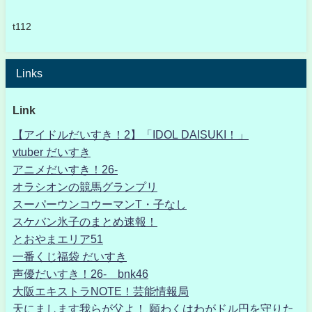
t112
Links
Link
【アイドルだいすき！2】「IDOL DAISUKI！」
vtuber だいすき
アニメだいすき！26-
オラシオンの競馬グランプリ
スーパーウンコウーマンT・子なし
スケバン氷子のまとめ速報！
とおやまエリア51
一番くじ福袋 だいすき
声優だいすき！26- bnk46
大阪エキストラNOTE！芸能情報局
天にまします我らが父よ！ 願わくはわがドル円を守りた