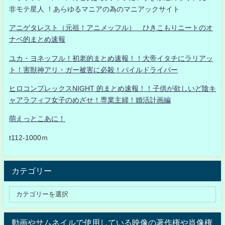
非モテ星人 ！あらゆるマニアの為のマニアックサイト
アニゲタレスト（元祖！アニメッフル） ひきこもりニートのオ
ナベ的まとめ速報
ユカ・ヨネッフル！初老的まとめ速報！！大帝イタチにラリアッ
ト！害獣神アリ・ガー被害に必殺！パイルドライバー
ヒロコンプレックスNIGHT 的まとめ速報！！子供が欲しいど陰キ
ャアラフィフ女子のめざせ！専業主婦！婚活計画編
萌えっとこあに！
t112-1000ｍ
カテゴリー
動画やサムネイルで使用している映像の著作権や肖像権