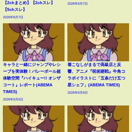
【2chまとめ】【2chスレ】
2026年8月7日
【5chスレ】
2026年8月7日
キャラと一緒にジャンプやレシ
着こなしがまるで高級店と反
ーブを実体験！バレーボール超
響、アニメ『呪術廻戦』牛角コ
体験空間『ハイキュー!! オンザ
ラボイラストに「五条だけ五つ
コート』レポート(ABEMA
星シェフ」(ABEMA TIMES)
TIMES)
2026年8月6日
2026年8月6日