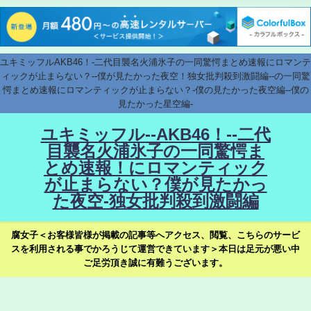
ユキミッフルAKB46！-二代目襲名火浦氷子の一同驚愕まとめ速報にロマンテ
ィックが止まらない？--僕が見たかった夜空！独女批判殺到激闘編--の一同驚
愕まとめ速報にロマンティックが止まらない？-僕の見たかった夜空編--僕の
見たかった星空編-
ユキミッフル--AKB46！--二代
目襲名火浦氷子の一同驚愕ま
とめ速報！にロマンティック
が止まらない？僕が見たかっ
た夜空-独女批判殺到激闘編
腐女子＜お客様皆様が掲載の記事等へアクセス、閲覧、こちらのサービ
スを利用される事でかろうじて運営できています＞本日は足元が悪い中
ご足労頂き誠に有難うございます。