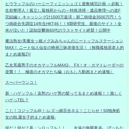
ヒウラッフルのハーニーフィニッシュゴミ屋敷補完計画 ＜必殺！
生前整理人！孤立し孤独死からの～特殊清掃・遺品整理への道F
完結編＞ キャッシング計1500万返済：厨二病借金3500万円！う
つ病統合失調症14年生HKT46！！9期研究生、最後のサイト！全
米が泣いた！認知症鬱病60代のラストサイト絶賛！公開中
魔法熟女/美魔女ッ娘メグみみちゃんのニートッフルステーション
MAX！ ニート仙人仙女の映画三昧老後生活！（無職孤独居老人的
まとめ速報Z)]
乙女系腐男子のオカマッフルMAX2- FX！オ・カマトレーダーの
逆襲！！ 極道のオカマたち編（おもしろ動画まとめ速報）
スーパーウンコ！
新・ハゲッフル！哀愁のハゲ男の髪ってるまとめ速報！！激しく
ハゲっTEL？
こじ！コジッフル@！-レズっ娘百合ネエ！こじらせ！50独身処
女のBL腐女子的まとめ速報-
何だ！何が？真・シロッフル！！ 永遠の無職童貞- ぼっちな