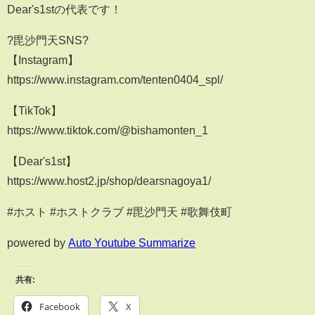
Dear's1stの代表です！
?毘沙門天SNS?
【Instagram】
https://www.instagram.com/tenten0404_spl/
【TikTok】
https://www.tiktok.com/@bishamonten_1
【Dear's1st】
https://www.host2.jp/shop/dearsnagoya1/
#ホスト #ホストクラブ #毘沙門天 #歌舞伎町
powered by
Auto Youtube Summarize
共有:
Facebook
X