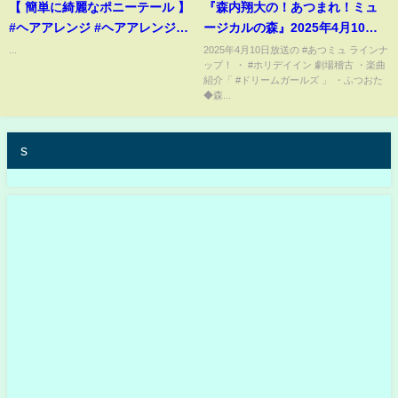
【 簡単に綺麗なポニーテール 】
『森内翔大の！あつまれ！ミュ
#ヘアアレンジ #ヘアアレンジ動
ージカルの森』2025年4月10日
画 #ポニーテール
O.A.
...
2025年4月10日放送の #あつミュ ラインナ
ップ！ ・ #ホリデイイン 劇場稽古 ・楽曲
紹介「 #ドリームガールズ 」 ・ふつおた
◆森...
s