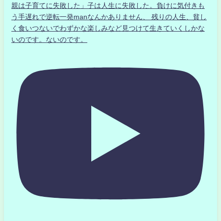
親は子育てに失敗した」子は人生に失敗した。負けに気付きも
う手遅れで逆転一発manなんかありません、 残りの人生、貧し
く食いつないでわずかな楽しみなど見つけて生きていくしかな
いのです。ないのです。