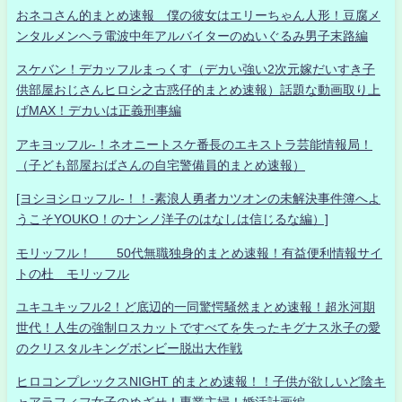
おネコさん的まとめ速報 僕の彼女はエリーちゃん人形！豆腐メ
ンタルメンヘラ電波中年アルバイターのぬいぐるみ男子末路編
スケバン！デカッフルまっくす（デカい強い2次元嫁だいすき子
供部屋おじさんヒロシ之古惑仔的まとめ速報）話題な動画取り上
げMAX！デカいは正義刑事編
アキヨッフル-！ネオニートスケ番長のエキストラ芸能情報局！
（子ども部屋おばさんの自宅警備員的まとめ速報）
[ヨシヨシロッフル-！！-素浪人勇者カツオンの未解決事件簿へよ
うこそYOUKO！のナンノ洋子のはなしは信じるな編）]
モリッフル！ 50代無職独身的まとめ速報！有益便利情報サイ
トの杜 モリッフル
ユキユキッフル2！ど底辺的一同驚愕騒然まとめ速報！超氷河期
世代！人生の強制ロスカットですべてを失ったキグナス氷子の愛
のクリスタルキングボンビー脱出大作戦
ヒロコンプレックスNIGHT 的まとめ速報！！子供が欲しいど陰キ