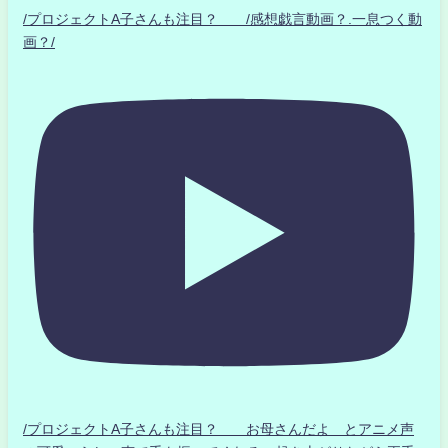
/プロジェクトA子さんも注目？ /感想戯言動画？.一息つく動
画？/
/プロジェクトA子さんも注目？ お母さんだよ とアニメ声