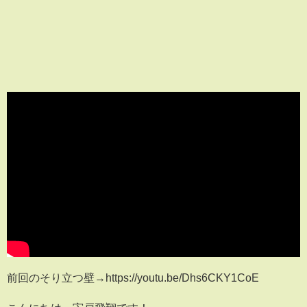
前回のそり立つ壁→https://youtu.be/Dhs6CKY1CoE