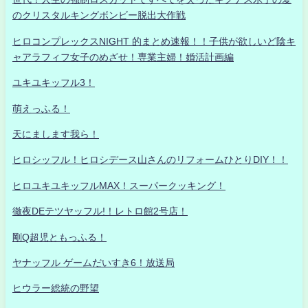
のクリスタルキングボンビー脱出大作戦
ヒロコンプレックスNIGHT 的まとめ速報！！子供が欲しいど陰キ
ャアラフィフ女子のめざせ！専業主婦！婚活計画編
ユキユキッフル3！
萌えっふる！
天にまします我ら！
ヒロシッフル！ヒロシデース山さんのリフォームひとりDIY！！
ヒロユキユキッフルMAX！スーパークッキング！
徹夜DEテツヤッフル!！レトロ館2号店！
剛Q超児ともっふる！
ヤナッフル ゲームだいすき6！放送局
ヒウラー総統の野望