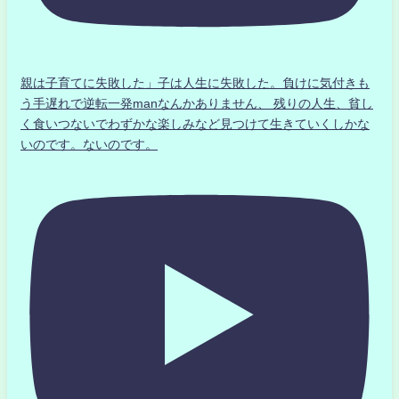
親は子育てに失敗した」子は人生に失敗した。負けに気付きも
う手遅れで逆転一発manなんかありません、 残りの人生、貧し
く食いつないでわずかな楽しみなど見つけて生きていくしかな
いのです。ないのです。