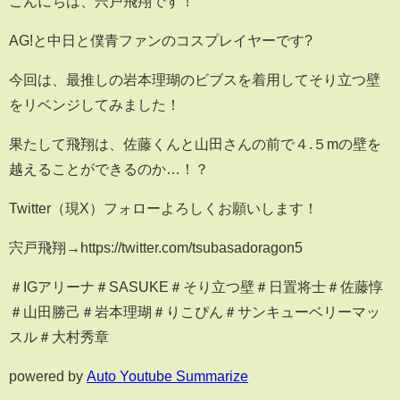
こんにちは、宍戸飛翔です！
AG!と中日と僕青ファンのコスプレイヤーです?
今回は、最推しの岩本理瑚のビブスを着用してそり立つ壁
をリベンジしてみました！
果たして飛翔は、佐藤くんと山田さんの前で４.５mの壁を
越えることができるのか…！？
Twitter（現X）フォローよろしくお願いします！
宍戸飛翔→https://twitter.com/tsubasadoragon5
＃IGアリーナ＃SASUKE＃そり立つ壁＃日置将士＃佐藤惇
＃山田勝己＃岩本理瑚＃りこぴん＃サンキューベリーマッ
スル＃大村秀章
powered by
Auto Youtube Summarize