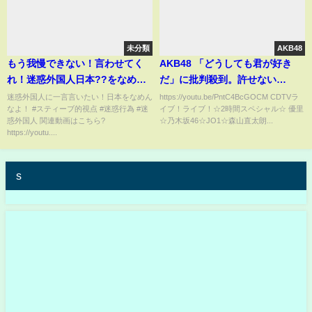
未分類
AKB48
もう我慢できない！言わせてく
AKB48 「どうしても君が好き
れ！迷惑外国人日本??をなめん
だ」に批判殺到。許せない
なよ！STOP Messing Around
(CDTVライブ!ライブ! 本田仁美
迷惑外国人に一言言いたい！日本をなめん
https://youtu.be/PntC4BcGOCM CDTVラ
なよ！ #スティーブ的視点 #迷惑行為 #迷
イブ！ライブ！☆2時間スペシャル☆ 優里
With Japan!
センター 61st シングル)
惑外国人 関連動画はこちら?
☆乃木坂46☆JO1☆森山直太朗...
https://youtu....
s