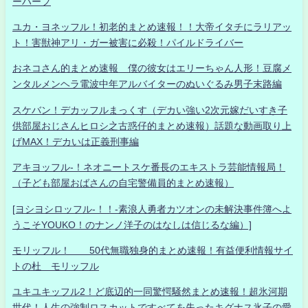
ーハーフ
ユカ・ヨネッフル！初老的まとめ速報！！大帝イタチにラリアッ
ト！害獣神アリ・ガー被害に必殺！パイルドライバー
おネコさん的まとめ速報 僕の彼女はエリーちゃん人形！豆腐メ
ンタルメンヘラ電波中年アルバイターのぬいぐるみ男子末路編
スケバン！デカッフルまっくす（デカい強い2次元嫁だいすき子
供部屋おじさんヒロシ之古惑仔的まとめ速報）話題な動画取り上
げMAX！デカいは正義刑事編
アキヨッフル-！ネオニートスケ番長のエキストラ芸能情報局！
（子ども部屋おばさんの自宅警備員的まとめ速報）
[ヨシヨシロッフル-！！-素浪人勇者カツオンの未解決事件簿へよ
うこそYOUKO！のナンノ洋子のはなしは信じるな編）]
モリッフル！ 50代無職独身的まとめ速報！有益便利情報サイ
トの杜 モリッフル
ユキユキッフル2！ど底辺的一同驚愕騒然まとめ速報！超氷河期
世代！人生の強制ロスカットですべてを失ったキグナス氷子の愛