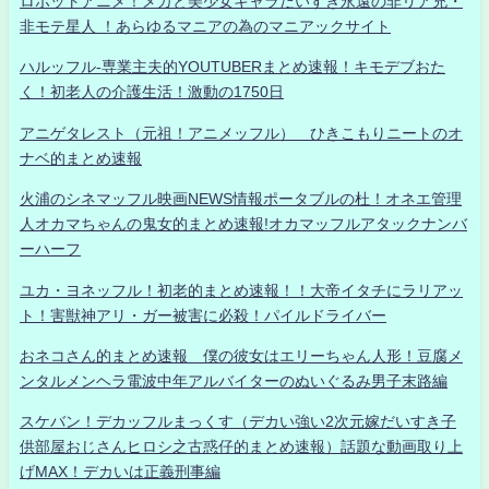
ロボットアニメ！メカと美少女キャラだいすき永遠の非リア充・
非モテ星人 ！あらゆるマニアの為のマニアックサイト
ハルッフル-専業主夫的YOUTUBERまとめ速報！キモデブおた
く！初老人の介護生活！激動の1750日
アニゲタレスト（元祖！アニメッフル） ひきこもりニートのオ
ナベ的まとめ速報
火浦のシネマッフル映画NEWS情報ポータブルの杜！オネエ管理
人オカマちゃんの鬼女的まとめ速報!オカマッフルアタックナンバ
ーハーフ
ユカ・ヨネッフル！初老的まとめ速報！！大帝イタチにラリアッ
ト！害獣神アリ・ガー被害に必殺！パイルドライバー
おネコさん的まとめ速報 僕の彼女はエリーちゃん人形！豆腐メ
ンタルメンヘラ電波中年アルバイターのぬいぐるみ男子末路編
スケバン！デカッフルまっくす（デカい強い2次元嫁だいすき子
供部屋おじさんヒロシ之古惑仔的まとめ速報）話題な動画取り上
げMAX！デカいは正義刑事編