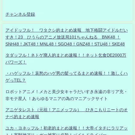
チャンネル登録
アイドッフル！ ワタクシ的まとめ速報 地下格闘アイドルだい
すき！23 ひうらのアニメ放送局101ちゃんねる BNK48 ！
SNH48！JKT48！MNL48！SGO48！GNZ48！STU48！SKE48
タダッフル！ネトゲ廃人的まとめ速報！！ネット乞食DE2000万
パワーズ！
・ハゲッフル！哀愁のハゲ男の髪ってるまとめ速報！！激しくハ
ゲっTEL？
ロボットアニメ！メカと美少女キャラだいすき永遠の非リア充・
非モテ星人 ！あらゆるマニアの為のマニアックサイト
アニゲタレスト（元祖！アニメッフル） ひきこもりニートのオ
ナベ的まとめ速報
ユカ・ヨネッフル！初老的まとめ速報！！大帝イタチにラリアッ
ト！害獣神アリ・ガー被害に必殺！パイルドライバー