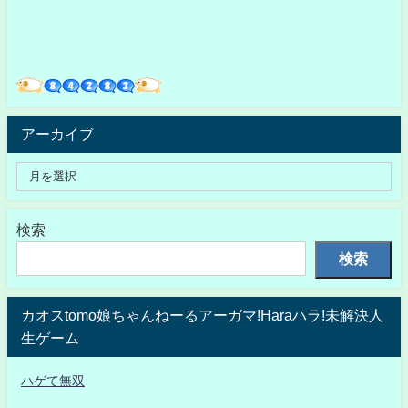
アーカイブ
検索
検索
カオスtomo娘ちゃんねーるアーガマ!Haraハラ!未解決人
生ゲーム
ハゲて無双