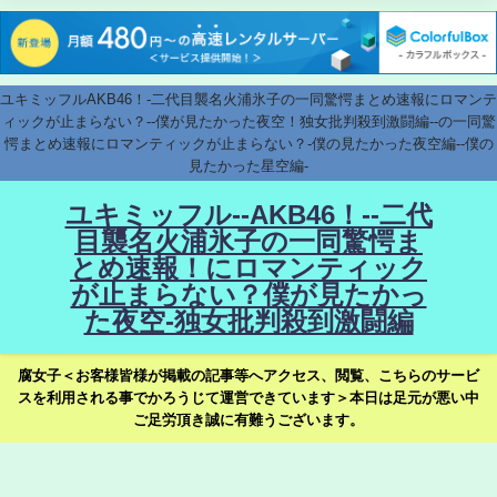
ユキミッフルAKB46！-二代目襲名火浦氷子の一同驚愕まとめ速報にロマンテ
ィックが止まらない？--僕が見たかった夜空！独女批判殺到激闘編--の一同驚
愕まとめ速報にロマンティックが止まらない？-僕の見たかった夜空編--僕の
見たかった星空編-
ユキミッフル--AKB46！--二代
目襲名火浦氷子の一同驚愕ま
とめ速報！にロマンティック
が止まらない？僕が見たかっ
た夜空-独女批判殺到激闘編
腐女子＜お客様皆様が掲載の記事等へアクセス、閲覧、こちらのサービ
スを利用される事でかろうじて運営できています＞本日は足元が悪い中
ご足労頂き誠に有難うございます。