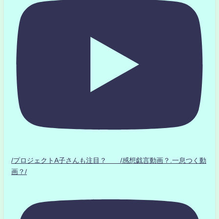
/プロジェクトA子さんも注目？ /感想戯言動画？.一息つく動
画？/