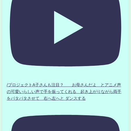
/プロジェクトA子さんも注目？ お母さんだよ とアニメ声
の可愛いらしい声で手を振ってくれる 起き上がりながら両手
をパタパタさせて 右へ左へと ダンスする