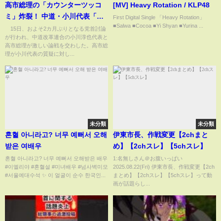
高市総理の「カウンターツッコ
[MV] Heavy Rotation / KLP48
ミ」炸裂！ 中道・小川代表「メ
First Digital Single 「Heavy Rotation」
■Salwa ■Cocoa ■Yi Shyan ■Yurina ...
モ見ないで」に「あなたもメモ
15日、およそ2カ月ぶりとなる党首討論
が行われ、中道改革連合の小川淳也代表と
見てる」 ヤジ＆爆笑で党首討論
高市総理が激しい論戦を交わした。高市総
が白熱(ABEMA TIMES)
理が小川代表の質疑に対し...
未分類
未分類
혼혈 아니라고? 너무 예뻐서 오해
伊東市長、作戦変更【2chまと
받은 여배우
め】【2chスレ】【5chスレ】
혼혈 아니라고? 너무 예뻐서 오해받은 배우
1:名無しさん＠お腹いっぱい
#이엘리야 #혼혈설 #미녀배우 #넘사벽미모
2025.08.22(Fri) 伊東市長、作戦変更【2ch
#서울예대수석 ✨ 이 얼굴이 순수 한국인...
まとめ】【2chスレ】【5chスレ】って動
画が話題らし...