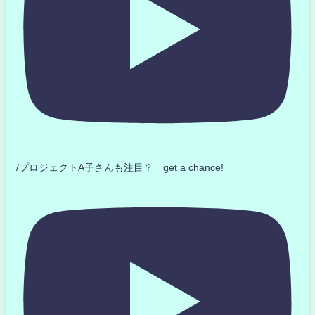
/プロジェクトA子さんも注目？ get a chance!