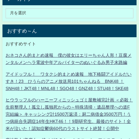
おすすめ～ん
おすすめサイト
おネコさん的まとめ速報 僕の彼女はエリーちゃん人形！豆腐メ
ンタルメンヘラ電波中年アルバイターのぬいぐるみ男子末路編
アイドッフル！ ワタクシ的まとめ速報 地下格闘アイドルだい
すき！23 ひうらのアニメ放送局101ちゃんねる BNK48 ！
SNH48！JKT48！MNL48！SGO48！GNZ48！STU48！SKE48
ヒウラッフルのハーニーフィニッシュゴミ屋敷補完計画 ＜必殺！
生前整理人！孤立し孤独死からの～特殊清掃・遺品整理への道F
完結編＞ キャッシング計1500万返済：厨二病借金3500万円！う
つ病統合失調症14年生HKT46！！9期研究生、最後のサイト！全
米が泣いた！認知症鬱病60代のラストサイト絶賛！公開中