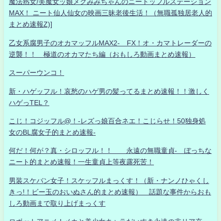
魔法熟女/美魔女ッ娘メグみみちゃんのニートッフルステーション
MAX！ ニート仙人仙女の映画三昧老後生活！（無職孤独居老人的
まとめ速報Z)]
乙女系腐男子のオカマッフルMAX2- FX！オ・カマトレーダーの
逆襲！！ 極道のオカマたち編（おもしろ動画まとめ速報）
スーパーウンコ！
新・ハゲッフル！哀愁のハゲ男の髪ってるまとめ速報！！激しく
ハゲっTEL？
こじ！コジッフル@！-レズっ娘百合ネエ！こじらせ！50独身処
女のBL腐女子的まとめ速報-
何だ！何が？真・シロッフル！！ 永遠の無職童貞- ぼっちな
ニート的まとめ速報！一生童貞上等夜露死苦！
男装スケバン女子！スケッフルまっくす！（新・ナンノひゃくし
きっ!！ビー玉のおいぬさん的まとめ速報） 話題な事件からおも
しろ動画まで取り上げまっくす