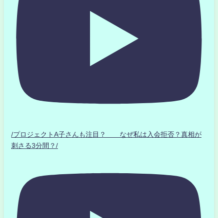
/プロジェクトA子さんも注目？ なぜ私は入会拒否？真相が
刺さる3分間？/