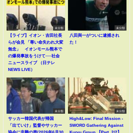
未分類
未分類
【ライブ】イオン・吉田社長
八田與一がついに逮捕され
らが会見 「尊い命失われ大変
た！
無念」 イオンモール熊本で
の爆発事故をうけて──社会
ニュースライブ （日テレ
NEWS LIVE）
未分類
未分類
サッカー韓国代表が帰国
High&Low: Final Mission -
「出ていけ」監督やサッカー
SWORD Gathering Against
協会に非難の声(2026年6月30
Kuryu Group 【Part. 2/2】