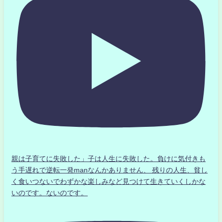
親は子育てに失敗した」子は人生に失敗した。負けに気付きも
う手遅れで逆転一発manなんかありません、 残りの人生、貧し
く食いつないでわずかな楽しみなど見つけて生きていくしかな
いのです。ないのです。