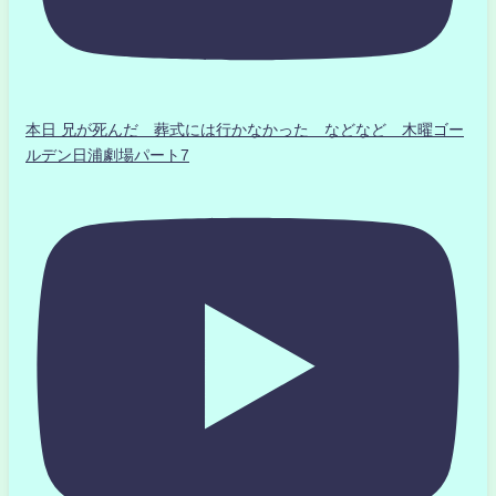
本日 兄が死んだ 葬式には行かなかった などなど 木曜ゴー
ルデン日浦劇場パート7