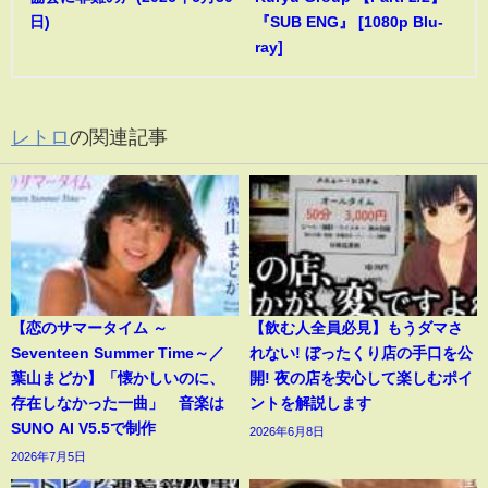
日)
『SUB ENG』 [1080p Blu-
ray]
レトロ
の関連記事
【恋のサマータイム ～
【飲む人全員必見】もうダマさ
Seventeen Summer Time～／
れない! ぼったくり店の手口を公
葉山まどか】「懐かしいのに、
開! 夜の店を安心して楽しむポイ
存在しなかった一曲」 音楽は
ントを解説します
SUNO AI V5.5で制作
2026年6月8日
2026年7月5日