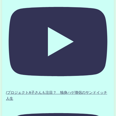
/プロジェクトA子さんも注目？ 独身ハゲ僧侶のサンドイッチ
人生