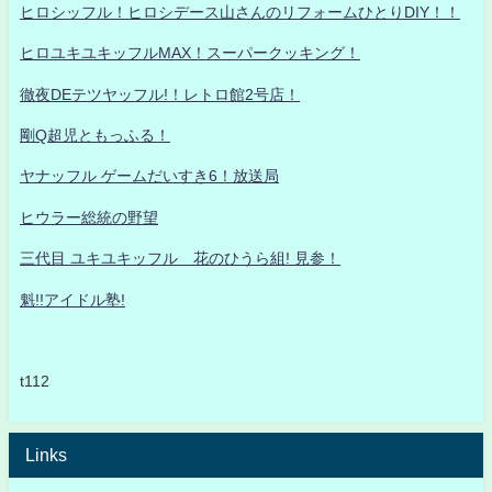
ヒロシッフル！ヒロシデース山さんのリフォームひとりDIY！！
ヒロユキユキッフルMAX！スーパークッキング！
徹夜DEテツヤッフル!！レトロ館2号店！
剛Q超児ともっふる！
ヤナッフル ゲームだいすき6！放送局
ヒウラー総統の野望
三代目 ユキユキッフル 花のひうら組! 見参！
魁!!アイドル塾!
t112
Links