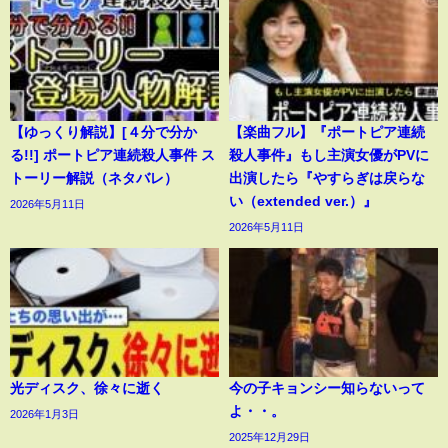
【ゆっくり解説】[４分で分か
【楽曲フル】『ポートピア連続
る!!] ポートピア連続殺人事件 ス
殺人事件』もし主演女優がPVに
トーリー解説（ネタバレ）
出演したら『やすらぎは戻らな
い（extended ver.）』
2026年5月11日
2026年5月11日
光ディスク、徐々に逝く
今の子キョンシー知らないって
よ・・。
2026年1月3日
2025年12月29日