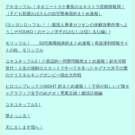
アキヨッフル-！ネオニートスケ番長のエキストラ芸能情報局！
（子ども部屋おばさんの自宅警備員的まとめ速報）
[ヨシヨシロッフル-！！-素浪人勇者カツオンの未解決事件簿へよ
うこそYOUKO！のナンノ洋子のはなしは信じるな編）]
モリッフル！ 50代無職独身的まとめ速報！有益便利情報サイ
トの杜 モリッフル
ユキユキッフル2！ど底辺的一同驚愕騒然まとめ速報！超氷河期
世代！人生の強制ロスカットですべてを失ったキグナス氷子の愛
のクリスタルキングボンビー脱出大作戦
ヒロコンプレックスNIGHT 的まとめ速報！！子供が欲しいど陰キ
ャアラフィフ女子のめざせ！専業主婦！婚活計画編
ユキユキッフル3！
萌えっふる！
天にまします我ら！