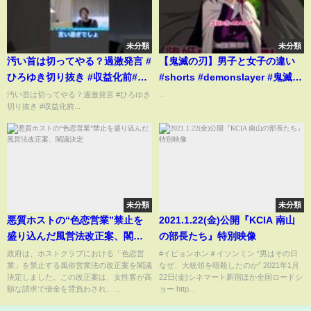
未分類
未分類
汚い首は切ってやる？過激発言 #
【鬼滅の刃】男子と女子の違い
ひろゆき切り抜き #収益化前#中
#shorts #demonslayer #鬼滅の
国総領事#台湾問題#日中関係#国
刃
汚い首は切ってやる？過激発言 #ひろゆき
...
切り抜き #収益化前...
際情勢#政治ニュース#ニュース
解説#台湾有事#中国問題#日本の
立場#国際問題#世界情勢#政治ト
ピックス
未分類
未分類
悪質ホストの“色恋営業”禁止を
2021.1.22(金)公開『KCIA 南山
盛り込んだ風営法改正案、閣議
の部長たち』特別映像
決定
政府は、ホストクラブにおける「色恋営
#イビョンホン＃イソンミン “男はその日
業」を禁止する風俗営業法の改正案を閣議
なぜ、大統領を暗殺したのか” 2021年1月
決定しました。この改正案は、女性客が高
22日(金)シネマート新宿ほか全国ロードシ
額な請求で借金を背負わされ、...
ョー http...