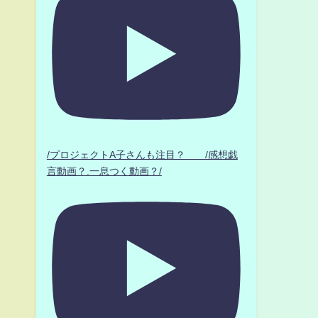
り
ま
/プロジェクトA子さんも注目？ /感想戯
言動画？.一息つく動画？/