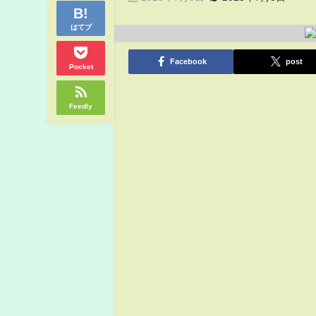
はてブ
Facebook
post
Pocket
Feedly