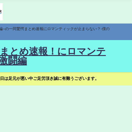
編--の一同驚愕まとめ速報にロマンティックが止まらない？-僕の
驚愕まとめ速報！にロマンテ
激闘編
日は足元が悪い中ご足労頂き誠に有難うございます。