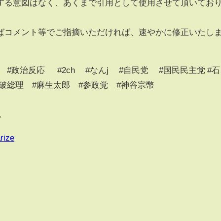
する意図はなく、あくまで引用として使用させて頂いてお
ばコメント等でご指摘いただければ、速やかに修正いたし
 #政治反応 #2ch #なんj #自民党 #国民民主党 #石
#石破総理 #麻生太郎 #参政党 #神谷宗幣
ん
rize