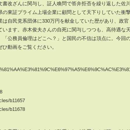
文書改ざんに関与し、証人喚問で答弁拒否を繰り返した佐
県の東証プライム上場企業に顧問として天下りしていた衝
業は自民党系団体に330万円を献金していた歴があり、政官
ています。赤木俊夫さんの自死に関与しつつも、高待遇な
、「公務員倫理はどこへ？」と国民の不信は頂点に。今回
ぜひ動画をご覧ください。
@%E3%81%AA%E3%81%9C%E6%97%A5%E6%9C%AC%E3%81
68
icles/b11657
icles/b11678