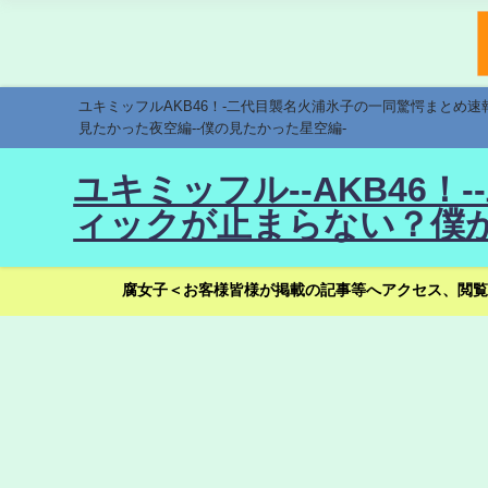
ユキミッフルAKB46！-二代目襲名火浦氷子の一同驚愕まとめ
見たかった夜空編--僕の見たかった星空編-
ユキミッフル--AKB46
ィックが止まらない？僕が
腐女子＜お客様皆様が掲載の記事等へアクセス、閲覧