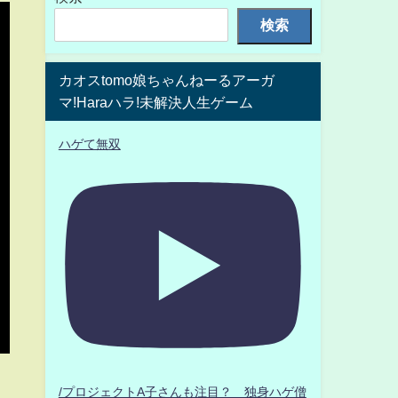
検索
カオスtomo娘ちゃんねーるアーガ
マ!Haraハラ!未解決人生ゲーム
ハゲて無双
/プロジェクトA子さんも注目？ 独身ハゲ僧