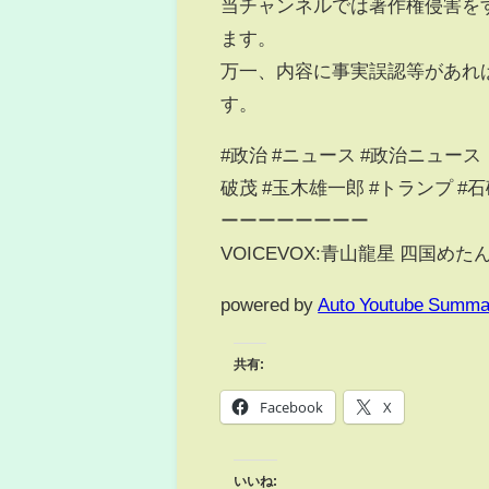
当チャンネルでは著作権侵害を
ます。
万一、内容に事実誤認等があれ
す。
#政治 #ニュース #政治ニュース
破茂 #玉木雄一郎 #トランプ 
ーーーーーーーー
VOICEVOX:青山龍星 四国めた
powered by
Auto Youtube Summa
共有:
Facebook
X
いいね: