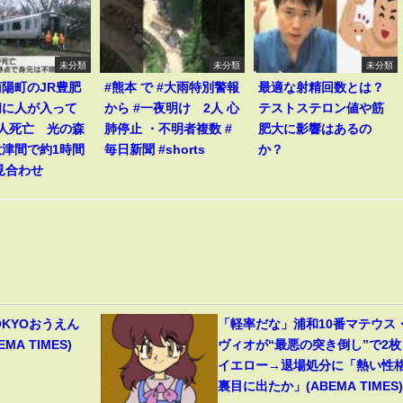
未分類
未分類
未分類
陽町のJR豊肥
#熊本 で #大雨特別警報
最適な射精回数とは？
切に人が入って
から #一夜明け 2人 心
テストステロン値や筋
1人死亡 光の森
肺停止 ・不明者複数 #
肥大に影響はあるの
大津間で約1時間
毎日新聞 #shorts
か？
見合わせ
OKYOおうえん
「軽率だな」浦和10番マテウス
A TIMES)
ヴィオが“最悪の突き倒し”で2枚
イエロー→退場処分に「熱い性
裏目に出たか」(ABEMA TIMES)