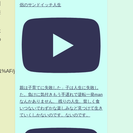
川
侶のサンドイッチ人生
撃
天
の
%AF/join
親は子育てに失敗した」子は人生に失敗し
た。負けに気付きもう手遅れで逆転一発man
なんかありません、 残りの人生、貧しく食
いつないでわずかな楽しみなど見つけて生き
ていくしかないのです。ないのです。