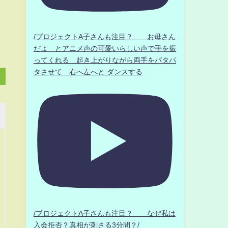
/プロジェクトA子さんも注目？ お母さん
だよ とアニメ声の可愛いらしい声で手を振
ってくれる 起き上がりながら両手をパタパ
タさせて 右へ左へと ダンスする
/プロジェクトA子さんも注目？ なぜ私は
入会拒否？真相が刺さる3分間？/