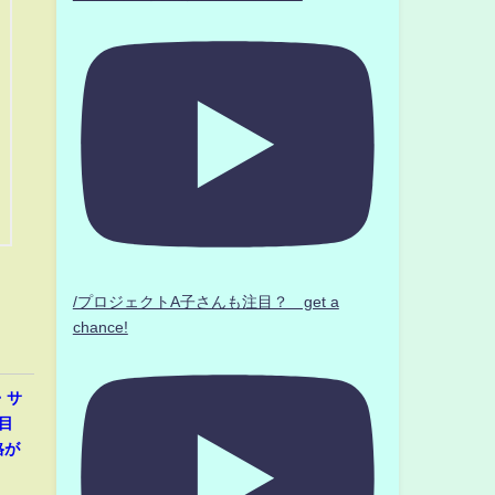
/プロジェクトA子さんも注目？ get a
chance!
・サ
目
格が