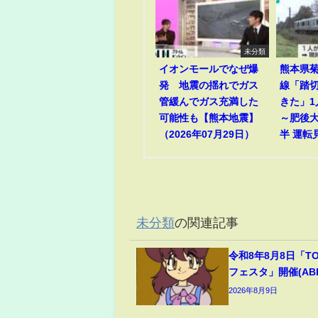
未分類
イオンモールでなぜ爆
熊本県菊
発 地震の揺れでガス
線「踏
管緩んでガス充満した
きた」
可能性も【熊本地震】
～肥後
（2026年07月29日）
半 運転
未分類
の関連記事
令和8年8月8日「T
フェスタ」開催(ABEM
2026年8月9日