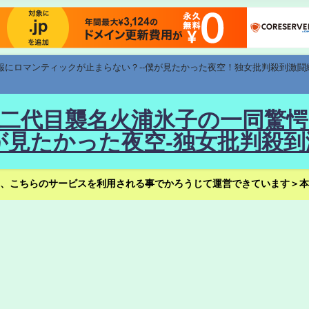
速報にロマンティックが止まらない？--僕が見たかった夜空！独女批判殺到激闘
！--二代目襲名火浦氷子の一同
見たかった夜空-独女批判殺到
、こちらのサービスを利用される事でかろうじて運営できています＞本