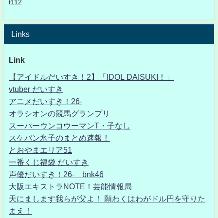
t112
Links
Link
【アイドルだいすき！2】「IDOL DAISUKI！」
vtuber だいすき
アニメだいすき！26-
オラシオンの競馬グランプリ
スーパーウンコウーマンT・子なし
スケバン氷子のまとめ速報！
とおやまエリア51
一番くじ福袋 だいすき
声優だいすき！26- bnk46
大阪エキストラNOTE！芸能情報局
天にまします我らが父よ！ 願わくはわがドル円を守りた
まえ！