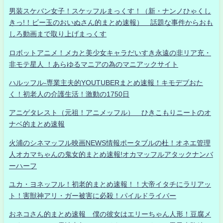
男装スケバン女子！スケッフルまっくす！（新・ナンノひゃくし
きっ!！ビー玉のおいぬさん的まとめ速報） 話題な事件からおも
しろ動画まで取り上げまっくす
ロボットアニメ！メカと美少女キャラだいすき永遠の非リア充・
非モテ星人 ！あらゆるマニアの為のマニアックサイト
ハルッフル-専業主夫的YOUTUBERまとめ速報！キモデブおた
く！初老人の介護生活！激動の1750日
アニゲタレスト（元祖！アニメッフル） ひきこもりニートのオ
ナベ的まとめ速報
火浦のシネマッフル映画NEWS情報ポータブルの杜！オネエ管理
人オカマちゃんの鬼女的まとめ速報!オカマッフルアタックナンバ
ーハーフ
ユカ・ヨネッフル！初老的まとめ速報！！大帝イタチにラリアッ
ト！害獣神アリ・ガー被害に必殺！パイルドライバー
おネコさん的まとめ速報 僕の彼女はエリーちゃん人形！豆腐メ