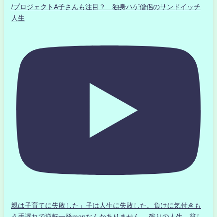
/プロジェクトA子さんも注目？ 独身ハゲ僧侶のサンドイッチ
人生
親は子育てに失敗した」子は人生に失敗した。負けに気付きも
う手遅れで逆転一発manなんかありません、 残りの人生、貧し