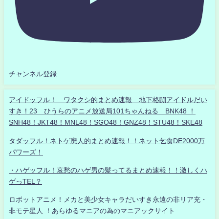
チャンネル登録
アイドッフル！ ワタクシ的まとめ速報 地下格闘アイドルだい
すき！23 ひうらのアニメ放送局101ちゃんねる BNK48 ！
SNH48！JKT48！MNL48！SGO48！GNZ48！STU48！SKE48
タダッフル！ネトゲ廃人的まとめ速報！！ネット乞食DE2000万
パワーズ！
・ハゲッフル！哀愁のハゲ男の髪ってるまとめ速報！！激しくハ
ゲっTEL？
ロボットアニメ！メカと美少女キャラだいすき永遠の非リア充・
非モテ星人 ！あらゆるマニアの為のマニアックサイト