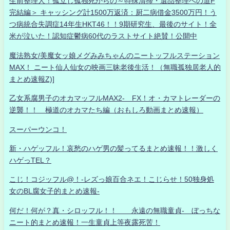
生前整理人！孤立し孤独死からの～特殊清掃・遺品整理への道F
完結編＞ キャッシング計1500万返済：厨二病借金3500万円！う
つ病統合失調症14年生HKT46！！9期研究生、最後のサイト！全
米が泣いた！認知症鬱病60代のラストサイト絶賛！公開中
魔法熟女/美魔女ッ娘メグみみちゃんのニートッフルステーション
MAX！ ニート仙人仙女の映画三昧老後生活！（無職孤独居老人的
まとめ速報Z)]
乙女系腐男子のオカマッフルMAX2- FX！オ・カマトレーダーの
逆襲！！ 極道のオカマたち編（おもしろ動画まとめ速報）
スーパーウンコ！
新・ハゲッフル！哀愁のハゲ男の髪ってるまとめ速報！！激しく
ハゲっTEL？
こじ！コジッフル@！-レズっ娘百合ネエ！こじらせ！50独身処
女のBL腐女子的まとめ速報-
何だ！何が？真・シロッフル！！ 永遠の無職童貞- ぼっちな
ニート的まとめ速報！一生童貞上等夜露死苦！