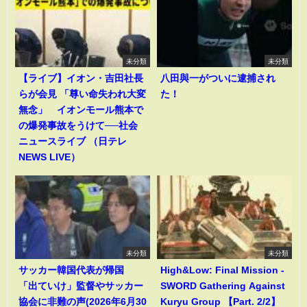
未分類
未分類
【ライブ】イオン・吉田社長
八田與一がついに逮捕され
らが会見 「尊い命失われ大変
た！
無念」 イオンモール熊本で
の爆発事故をうけて──社会
ニュースライブ （日テレ
NEWS LIVE）
未分類
未分類
サッカー韓国代表が帰国
High&Low: Final Mission -
「出ていけ」監督やサッカー
SWORD Gathering Against
協会に非難の声(2026年6月30
Kuryu Group 【Part. 2/2】