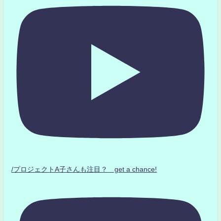
/プロジェクトA子さんも注目？ get a chance!