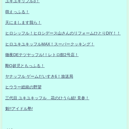
ユキユキッフル3！
萌えっふる！
天にまします我ら！
ヒロシッフル！ヒロシデース山さんのリフォームひとりDIY！！
ヒロユキユキッフルMAX！スーパークッキング！
徹夜DEテツヤッフル!！レトロ館2号店！
剛Q超児ともっふる！
ヤナッフル ゲームだいすき6！放送局
ヒウラー総統の野望
三代目 ユキユキッフル 花のひうら組! 見参！
魁!!アイドル塾!