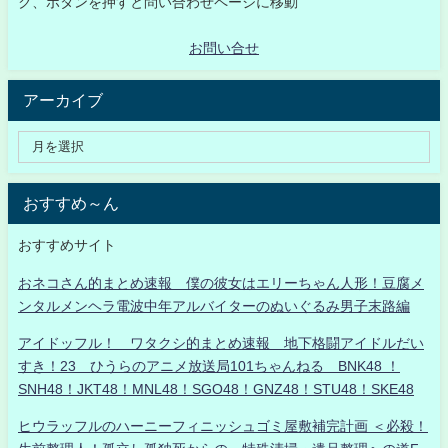
ク、ボタンを押すと問い合わせページに移動
お問い合せ
アーカイブ
おすすめ～ん
おすすめサイト
おネコさん的まとめ速報 僕の彼女はエリーちゃん人形！豆腐メ
ンタルメンヘラ電波中年アルバイターのぬいぐるみ男子末路編
アイドッフル！ ワタクシ的まとめ速報 地下格闘アイドルだい
すき！23 ひうらのアニメ放送局101ちゃんねる BNK48 ！
SNH48！JKT48！MNL48！SGO48！GNZ48！STU48！SKE48
ヒウラッフルのハーニーフィニッシュゴミ屋敷補完計画 ＜必殺！