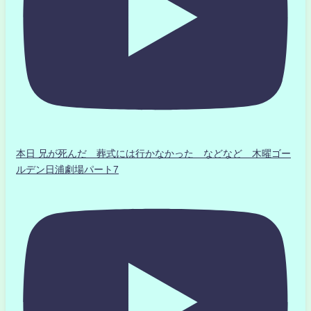
本日 兄が死んだ 葬式には行かなかった などなど 木曜ゴー
ルデン日浦劇場パート7