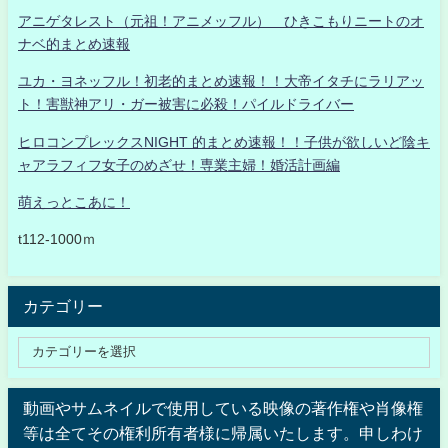
アニゲタレスト（元祖！アニメッフル） ひきこもりニートのオ
ナベ的まとめ速報
ユカ・ヨネッフル！初老的まとめ速報！！大帝イタチにラリアッ
ト！害獣神アリ・ガー被害に必殺！パイルドライバー
ヒロコンプレックスNIGHT 的まとめ速報！！子供が欲しいど陰キ
ャアラフィフ女子のめざせ！専業主婦！婚活計画編
萌えっとこあに！
t112-1000ｍ
カテゴリー
動画やサムネイルで使用している映像の著作権や肖像権
等は全てその権利所有者様に帰属いたします。申しわけ