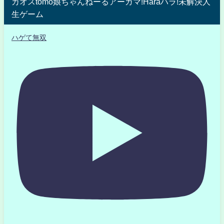
カオスtomo娘ちゃんねーるアーガマ!Haraハラ!未解決人
生ゲーム
ハゲて無双