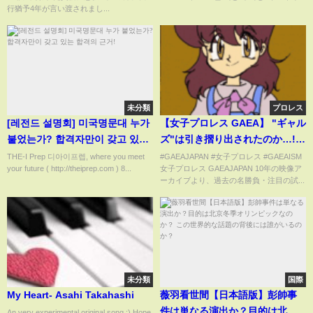
行猶予4年が言い渡されまし...
未分類
プロレス
[레전드 설명회] 미국명문대 누가
【女子プロレス GAEA】 "ギャル
붙었는가? 합격자만이 갖고 있는
ズ"は引き摺り出されたのか…!?
합격의 근거!
クラッシュ2000 vs ラスカチョ
THE-I Prep 디아이프렙, where you meet
#GAEAJAPAN #女子プロレス #GAEAISM
your future ( http://theiprep.com ) 8...
女子プロレス GAEAJAPAN 10年の映像ア
2002年10月20日＠横浜文化体育
ーカイブより、過去の名勝負・注目の試...
館
未分類
国際
My Heart- Asahi Takahashi
薇羽看世間【日本語版】彭帥事
件は単なる演出か？目的は北京
An very experimental original song :) Hope