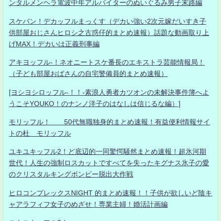
ンタルメンヘラ電波中年アルバイターのぬいぐるみ男子末路編
スケバン！デカッフルまっくす（デカい強い2次元嫁だいすき子
供部屋おじさんヒロシ之古惑仔的まとめ速報）話題な動画取り上
げMAX！デカいは正義刑事編
アキヨッフル-！ネオニートスケ番長のエキストラ芸能情報局！
（子ども部屋おばさんの自宅警備員的まとめ速報）
[ヨシヨシロッフル-！！-素浪人勇者カツオンの未解決事件簿へよ
うこそYOUKO！のナンノ洋子のはなしは信じるな編）]
モリッフル！ 50代無職独身的まとめ速報！有益便利情報サイ
トの杜 モリッフル
ユキユキッフル2！ど底辺的一同驚愕騒然まとめ速報！超氷河期
世代！人生の強制ロスカットですべてを失ったキグナス氷子の愛
のクリスタルキングボンビー脱出大作戦
ヒロコンプレックスNIGHT 的まとめ速報！！子供が欲しいど陰キ
ャアラフィフ女子のめざせ！専業主婦！婚活計画編