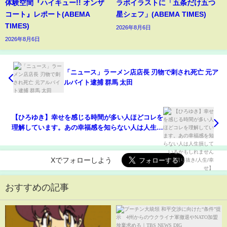
体験空間『ハイキュー!! オンザ
ラボイラストに「五条だけ五つ
コート』レポート(ABEMA
星シェフ」(ABEMA TIMES)
TIMES)
2026年8月6日
2026年8月6日
「ニュース」ラーメン店店長 刃物で刺され死亡 元ア
ルバイト逮捕 群馬 太田
【ひろゆき】幸せを感じる時間が多い人ほどコレを
理解しています。あの幸福感を知らない人は人生損
しているかもしれません【切り抜き/人生/幸せ】
Xでフォローしよう
おすすめの記事