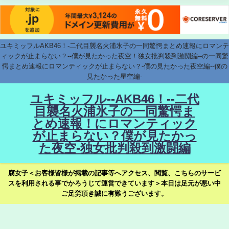
ユキミッフルAKB46！-二代目襲名火浦氷子の一同驚愕まとめ速報にロマンテ
ィックが止まらない？--僕が見たかった夜空！独女批判殺到激闘編--の一同驚
愕まとめ速報にロマンティックが止まらない？-僕の見たかった夜空編--僕の
見たかった星空編-
ユキミッフル--AKB46！--二代
目襲名火浦氷子の一同驚愕ま
とめ速報！にロマンティック
が止まらない？僕が見たかっ
た夜空-独女批判殺到激闘編
腐女子＜お客様皆様が掲載の記事等へアクセス、閲覧、こちらのサービ
スを利用される事でかろうじて運営できています＞本日は足元が悪い中
ご足労頂き誠に有難うございます。