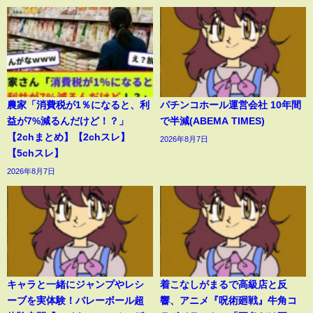
農家「消費税が1％になると、利
パチンコホール運営会社 10年間
益が7%減るんだけど！？」
で半減(ABEMA TIMES)
【2chまとめ】【2chスレ】
2026年8月7日
【5chスレ】
2026年8月7日
キャラと一緒にジャンプやレシ
着こなしがまるで高級店と反
ーブを実体験！バレーボール超
響、アニメ『呪術廻戦』牛角コ