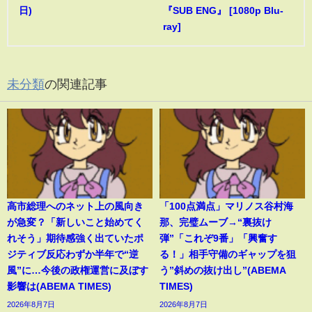
日)
『SUB ENG』 [1080p Blu-
ray]
未分類
の関連記事
高市総理へのネット上の風向き
「100点満点」マリノス谷村海
が急変？「新しいこと始めてく
那、完璧ムーブ→“裏抜け
れそう」期待感強く出ていたポ
弾”「これぞ9番」「興奮す
ジティブ反応わずか半年で“逆
る！」相手守備のギャップを狙
風”に…今後の政権運営に及ぼす
う”斜めの抜け出し”(ABEMA
影響は(ABEMA TIMES)
TIMES)
2026年8月7日
2026年8月7日