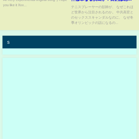
you like it Xxx...
冬季オリンピックなのか？ この
テニスプレーヤーの彭帥が、 なぜこれほ
ど世界から注目されるのか。 中共高官と
世界的な話題の背後には誰がい
のセックススキャンダルなのに、 なぜ冬
るのか？
季オリンピックの話になるの...
s