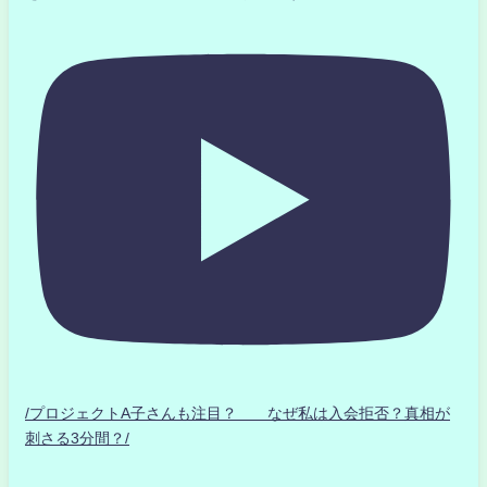
/プロジェクトA子さんも注目？ なぜ私は入会拒否？真相が
刺さる3分間？/