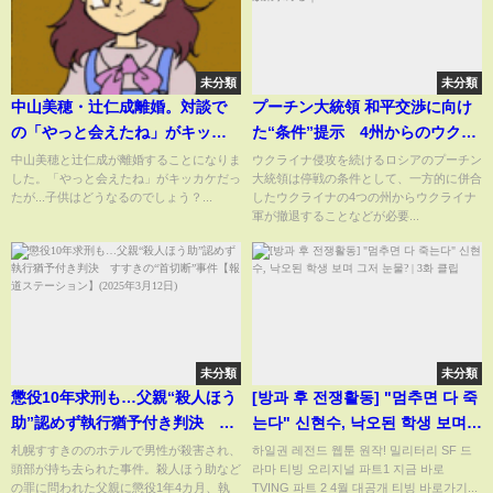
未分類
未分類
中山美穂・辻仁成離婚。対談で
プーチン大統領 和平交渉に向け
の「やっと会えたね」がキッカ
た“条件”提示 4州からのウクラ
ケだったが...子供はどうなる？
イナ軍撤退やNATO加盟放棄求め
中山美穂と辻仁成が離婚することになりま
ウクライナ侵攻を続けるロシアのプーチン
した。「やっと会えたね」がキッカケだっ
大統領は停戦の条件として、一方的に併合
る｜TBS NEWS DIG
たが...子供はどうなるのでしょう？...
したウクライナの4つの州からウクライナ
軍が撤退することなどが必要...
未分類
未分類
懲役10年求刑も…父親“殺人ほう
[방과 후 전쟁활동] "멈추면 다 죽
助”認めず執行猶予付き判決 す
는다" 신현수, 낙오된 학생 보며
すきの“首切断”事件【報道ステ
그저 눈물? | 3화 클립
札幌すすきののホテルで男性が殺害され、
하일권 레전드 웹툰 원작! 밀리터리 SF 드
頭部が持ち去られた事件。殺人ほう助など
라마 티빙 오리지널 파트1 지금 바로
ーション】(2025年3月12日)
の罪に問われた父親に懲役1年4カ月、執
TVING 파트 2 4월 대공개 티빙 바로가기...