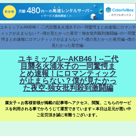
ユキミッフルAKB46！-二代目襲名火浦氷子の一同驚愕まとめ速報にロマンテ
ィックが止まらない？--僕が見たかった夜空！独女批判殺到激闘編--の一同驚
愕まとめ速報にロマンティックが止まらない？-僕の見たかった夜空編--僕の
見たかった星空編-
ユキミッフル--AKB46！--二代
目襲名火浦氷子の一同驚愕ま
とめ速報！にロマンティック
が止まらない？僕が見たかっ
た夜空-独女批判殺到激闘編
腐女子＜お客様皆様が掲載の記事等へアクセス、閲覧、こちらのサービ
スを利用される事でかろうじて運営できています＞本日は足元が悪い中
ご足労頂き誠に有難うございます。