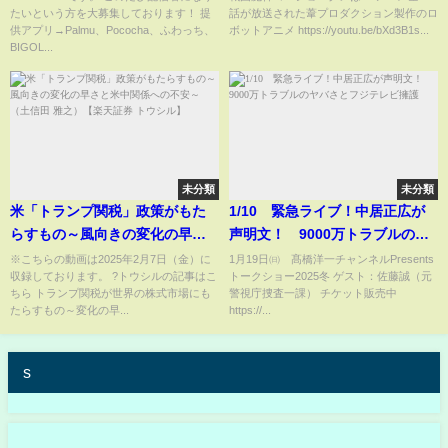
たいという方を大募集しております！ 提
話が放送された葦プロダクション製作のロ
供アプリ→Palmu、Pococha、ふわっち、
ボットアニメ https://youtu.be/bXd3B1s...
BIGOL...
未分類
未分類
米「トランプ関税」政策がもた
1/10 緊急ライブ！中居正広が
らすもの～風向きの変化の早さ
声明文！ 9000万トラブルのヤ
と米中関係への不安～（土信田
バさとフジテレビ擁護
※こちらの動画は2025年2月7日（金）に
1月19日㈰ 髙橋洋一チャンネルPresents
収録しております。 ?トウシルの記事はこ
トークショー2025冬 ゲスト：佐藤誠（元
雅之）【楽天証券 トウシル】
ちら トランプ関税が世界の株式市場にも
警視庁捜査一課） チケット販売中
たらすもの～変化の早...
https://...
s