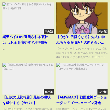
未分類
未分類
楽天ペイ4 5%還元される裏技
【心が10倍軽くなる】先人に学
#ai #お金を増やす #お得情報
ぶあらゆる悩みとの向き合い
方。「知っておくだけでほとん
...
【チャプター】 0:00 ハイライト 0:19 悩む
前に考えて欲しい事があります 4:53 まず1
どの問題は解消されます」【岡
本だけで良いから軸を決める 9:13 ステ...
田斗司夫切り抜き/切り取り/とし
おを追う/人生相談】
金バエ
未分類
【伝説の現状報告】最新の現状
【AMV/MAD】戦国魔神ゴーショ
を報告する【金バエ】
ーグン「ゴーショーグン発進せ
よ」
LIVEWORKです。 このたび配信者になり
戦国魔神ゴーショーグンはTVアニメ全26