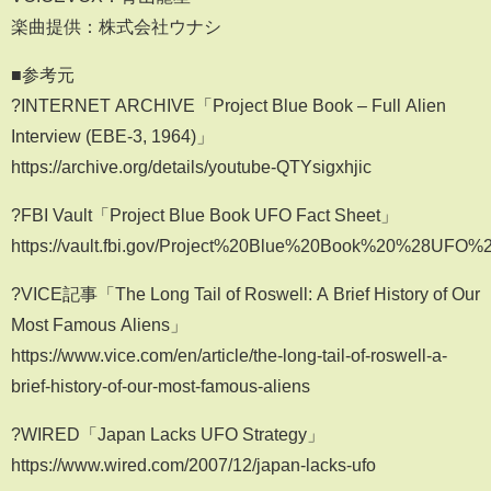
楽曲提供：株式会社ウナシ
■参考元
?INTERNET ARCHIVE「Project Blue Book – Full Alien
Interview (EBE-3, 1964)」
https://archive.org/details/youtube-QTYsigxhjic
?FBI Vault「Project Blue Book UFO Fact Sheet」
https://vault.fbi.gov/Project%20Blue%20Book%20%28
?VICE記事「The Long Tail of Roswell: A Brief History of Our
Most Famous Aliens」
https://www.vice.com/en/article/the-long-tail-of-roswell-a-
brief-history-of-our-most-famous-aliens
?WIRED「Japan Lacks UFO Strategy」
https://www.wired.com/2007/12/japan-lacks-ufo