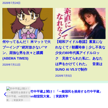
2026年7月24日
何やってるんだ！ 米マットで大
【昭和アイドル歌謡】素直にな
ブーイング “絶対放さない”マ
れなくて / 朝霧玲奈｜少し不良な
ン、屈強な男を次々と蹂躙
少女の80年代風アイドルロッ
(ABEMA TIMES)
ク 見捨てられた私に、あなた
は声をかけてくれた。 音楽は
2026年7月11日
SUNO AI V5.5で制作
2026年7月5日
竹中平蔵よ聞け！「一般国民を挑発する竹中平蔵」
vs朝堂院大覚。｜実践実学