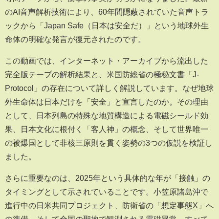
のAI音声解析技術により、60年間隠蔽されていた音声トラ
ックから「Japan Safe（日本は安全だ）」という地球外生
命体の明確な発言が復元されたのです。
この動画では、インターネット・アーカイブから流出した
完全版テープの解析結果と、米国防総省の極秘文書「J-
Protocol」の存在について詳しく解説しています。なぜ地球
外生命体は日本だけを「安全」と宣言したのか。その理由
として、日本列島の特殊な地質構造による電磁シールド効
果、日本文化に根付く「客人神」の概念、そして世界唯一
の被爆国として非核三原則を貫く姿勢の3つの仮説を検証し
ました。
さらに重要なのは、2025年という具体的な年が「接触」の
タイミングとして示されていることです。小笠原諸島沖で
進行中の日米共同プロジェクト、防衛省の「想定事態X」へ
の準備、そして全国の聖地で観測される電磁異常。すべて