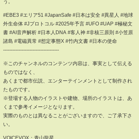
う。
#EBE3 #エリア51 #JapanSafe #日本は安全 #異星人 #地球
外生命体 #Jプロトコル #2025年予言 #UFO #UAP #極秘文
書 #AI音声解析 #日本人DNA #客人神 #非核三原則 #小笠原
諸島 #電磁異常 #想定事態X #竹内文書 #日本の使命
------------------------------------
※このチャンネルのコンテンツ内容は、事実として伝える
ものではなく、
あくまで都市伝説、エンターテインメントとして制作され
たものです。
※登場する人物のイラストや建物、場所のイラストは、あ
くまで参考イメージとなります。
実際のものとは異なることがございますので、ご了承下さ
い。
VOICEVOX：青山龍星