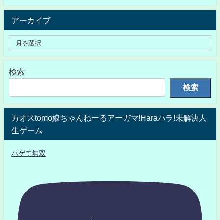
アーカイブ
検索
検索
カオスtomo娘ちゃんねーるアーガマ!Haraハラ!未解決人
生ゲーム
ハゲて無双