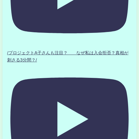
/プロジェクトA子さんも注目？ なぜ私は入会拒否？真相が
刺さる3分間？/