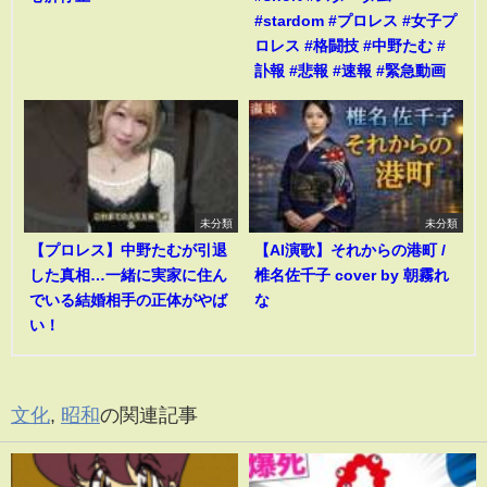
#stardom #プロレス #女子プ
ロレス #格闘技 #中野たむ #
訃報 #悲報 #速報 #緊急動画
未分類
未分類
【プロレス】中野たむが引退
【AI演歌】それからの港町 /
した真相…一緒に実家に住ん
椎名佐千子 cover by 朝霧れ
でいる結婚相手の正体がやば
な
い！
文化
,
昭和
の関連記事