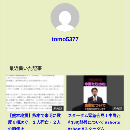
tomo5377
最近書いた記事
未分類
未分類
【熊本地震】熊本で未明に震
スターダム緊急会見！中野た
度６相次ぐ、１人死亡・２人
む(38)訃報について #shorts
心肺停止
#short #スターダム