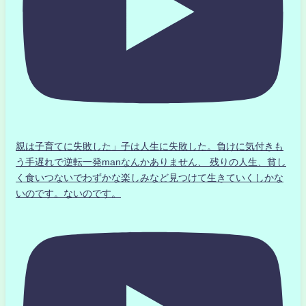
親は子育てに失敗した」子は人生に失敗した。負けに気付きも
う手遅れで逆転一発manなんかありません、 残りの人生、貧し
く食いつないでわずかな楽しみなど見つけて生きていくしかな
いのです。ないのです。