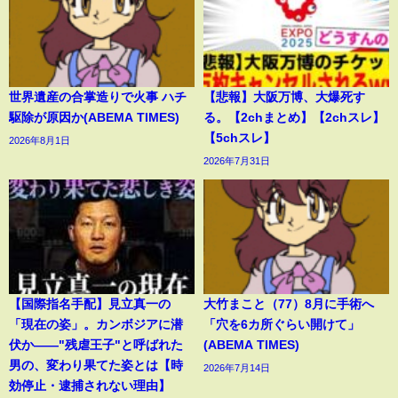
世界遺産の合掌造りで火事 ハチ
【悲報】大阪万博、大爆死す
駆除が原因か(ABEMA TIMES)
る。【2chまとめ】【2chスレ】
【5chスレ】
2026年8月1日
2026年7月31日
【国際指名手配】見立真一の
大竹まこと（77）8月に手術へ
「現在の姿」。カンボジアに潜
「穴を6カ所ぐらい開けて」
伏か――"残虐王子"と呼ばれた
(ABEMA TIMES)
男の、変わり果てた姿とは【時
2026年7月14日
効停止・逮捕されない理由】