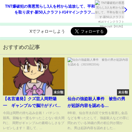
TNT爆破犯の害悪荒らし3人を村から追放して、平和
を取り戻す-新50人クラフト#14マインクラフト
Minecraft【KUN】
Xでフォローしよう
おすすめの記事
未分類
未分類
【名言連発】クズ芸人岡野陽
仙台の強盗殺人事件 被告の男
一 ギャンブルで脳汁がドバド
が起訴内容を認める
バ出たヤバい瞬間ベスト3！
（20210922OA)
今回は岡野の持ち込み企画！ パチンコ、
8年前、仙台市太白区で女性を殺害し金品
競馬、競輪を一度もやったことない佐久間
などを奪ったとして、強盗殺人などの罪に
Pに、 岡野がギャンブルの素晴らしさをプ
問われている38歳の男の初公判が開か
レゼンします！ 題して、...
れ、男は起訴内容を認めました...