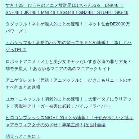
すき！23 ひうらのアニメ放送局101ちゃんねる BNK48 ！
SNH48！JKT48！MNL48！SGO48！GNZ48！STU48！SKE48
タダッフル！ネトゲ廃人的まとめ速報！！ネット乞食DE2000万
パワーズ！
・ハゲッフル！哀愁のハゲ男の髪ってるまとめ速報！！激しくハ
ゲっTEL？
ロボットアニメ！メカと美少女キャラだいすき永遠の非リア充・
非モテ星人 ！あらゆるマニアの為のマニアックサイト
アニゲタレスト（元祖！アニメッフル） ひきこもりニートのオ
ナベ的まとめ速報
ユカ・ヨネッフル！初老的まとめ速報！！大帝イタチにラリアッ
ト！害獣神アリ・ガー被害に必殺！パイルドライバー
ヒロコンプレックスNIGHT 的まとめ速報！！子供が欲しいど陰キ
ャアラフィフ女子のめざせ！専業主婦！婚活計画編
萌えっとこあに！