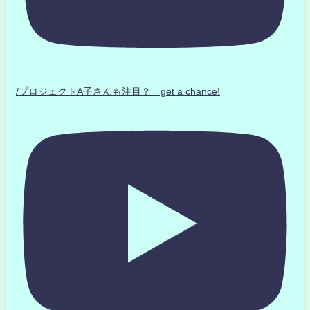
/プロジェクトA子さんも注目？ get a chance!