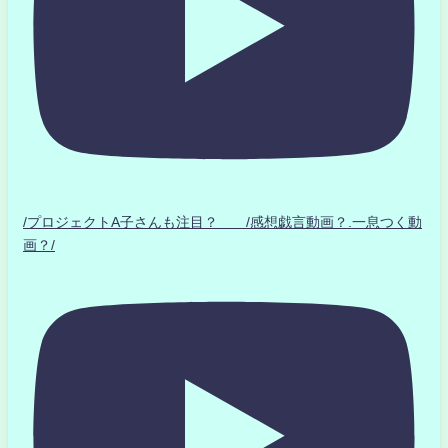
/プロジェクトA子さんも注目？ /感想戯言動画？.一息つく動
画？/