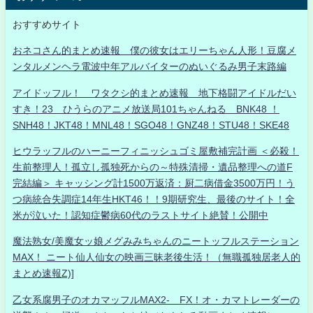
おすすめサイト
おネコさん的まとめ速報 僕の彼女はエリーちゃん人形！豆腐メ
ンタルメンヘラ電波中年アルバイターのぬいぐるみ男子末路編
アイドッフル！ ワタクシ的まとめ速報 地下格闘アイドルだい
すき！23 ひうらのアニメ放送局101ちゃんねる BNK48 ！
SNH48！JKT48！MNL48！SGO48！GNZ48！STU48！SKE48
ヒウラッフルのハーニーフィニッシュゴミ屋敷補完計画 ＜必殺！
生前整理人！孤立し孤独死からの～特殊清掃・遺品整理への道F
完結編＞ キャッシング計1500万返済：厨二病借金3500万円！う
つ病統合失調症14年生HKT46！！9期研究生、最後のサイト！全
米が泣いた！認知症鬱病60代のラストサイト絶賛！公開中
魔法熟女/美魔女ッ娘メグみみちゃんのニートッフルステーション
MAX！ ニート仙人仙女の映画三昧老後生活！（無職孤独居老人的
まとめ速報Z)]
乙女系腐男子のオカマッフルMAX2- FX！オ・カマトレーダーの