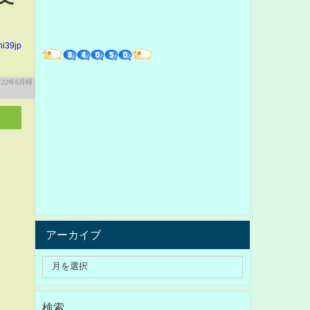
hi39jp
アーカイブ
検索