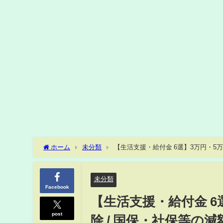
ホーム
未分類
【生活支援・給付金 6選】3万円・5万円
求職者支援制度 / ご参考：生活保護等 ≪22年6月時点≫
未分類
Facebook
【生活支援・給付金 6
post
除 / 国保・社保等の減