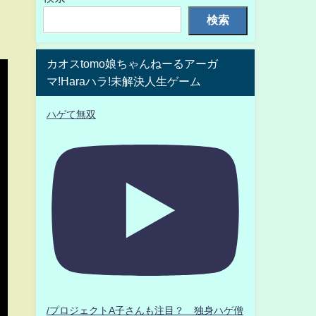
検索
カオスtomo娘ちゃんねーるアーガ
マ!Haraハラ!未解決人生ゲーム
ハゲて無双
/プロジェクトA子さんも注目？ 独身ハゲ僧