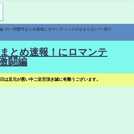
編--の一同驚愕まとめ速報にロマンティックが止まらない？-僕の
驚愕まとめ速報！にロマンテ
激闘編
日は足元が悪い中ご足労頂き誠に有難うございます。