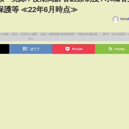
保護等 ≪22年6月時点≫
hiros
はてブ
Pocket
Feedly