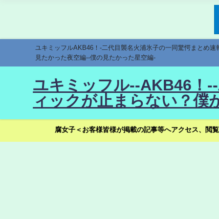
ユキミッフルAKB46！-二代目襲名火浦氷子の一同驚愕まとめ
見たかった夜空編--僕の見たかった星空編-
ユキミッフル--AKB46
ィックが止まらない？僕が
腐女子＜お客様皆様が掲載の記事等へアクセス、閲覧