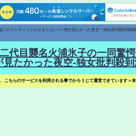
速報にロマンティックが止まらない？--僕が見たかった夜空！独女批判殺到激闘
！--二代目襲名火浦氷子の一同
見たかった夜空-独女批判殺到
、こちらのサービスを利用される事でかろうじて運営できています＞本