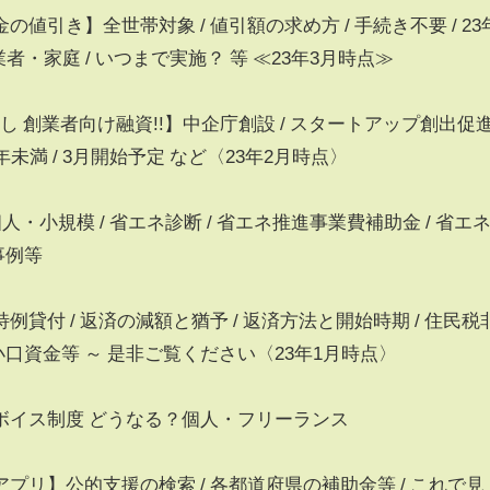
引き】全世帯対象 / 値引額の求め方 / 手続き不要 / 23
業者・家庭 / いつまで実施？ 等 ≪23年3月時点≫
保証なし 創業者向け融資!!】中企庁創設 / スタートアップ創出促
5年未満 / 3月開始予定 など〈23年2月時点〉
・小規模 / 省エネ診断 / 省エネ推進事業費補助金 / 省エ
事例等
貸付 / 返済の減額と猶予 / 返済方法と開始時期 / 住民税
小口資金等 ～ 是非ご覧ください〈23年1月時点〉
ボイス制度 どうなる？個人・フリーランス
リ】公的支援の検索 / 各都道府県の補助金等 / これで見