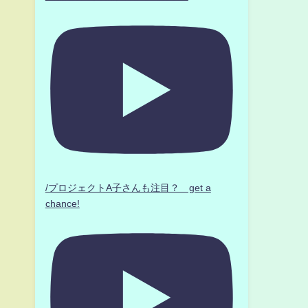
/プロジェクトA子さんも注目？ get a
chance!