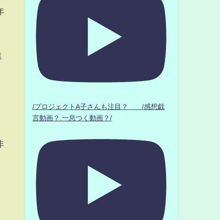
年
進
ネ
/プロジェクトA子さんも注目？ /感想戯
言動画？.一息つく動画？/
非