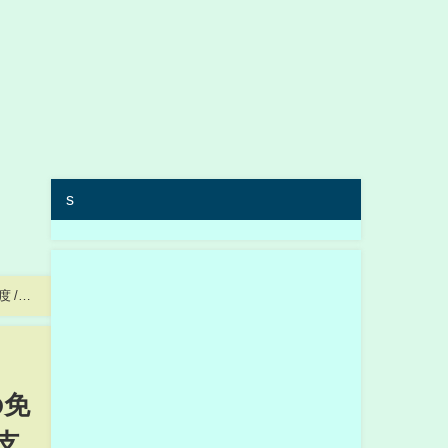
s
 /
の免
支