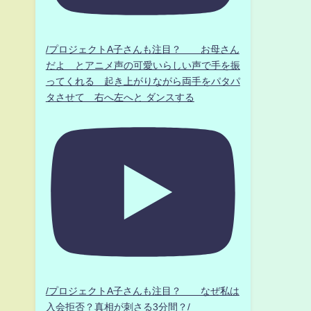
/プロジェクトA子さんも注目？ お母さん
だよ とアニメ声の可愛いらしい声で手を振
ってくれる 起き上がりながら両手をパタパ
タさせて 右へ左へと ダンスする
/プロジェクトA子さんも注目？ なぜ私は
入会拒否？真相が刺さる3分間？/