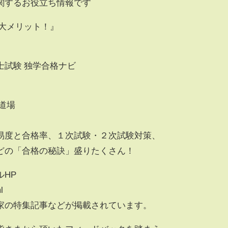
関するお役立ち情報です
３大メリット！』
士試験 独学合格ナビ
道場
易度と合格率、１次試験・２次試験対策、
どの「合格の秘訣」盛りたくさん！
HP
l
家の特集記事などが掲載されています。