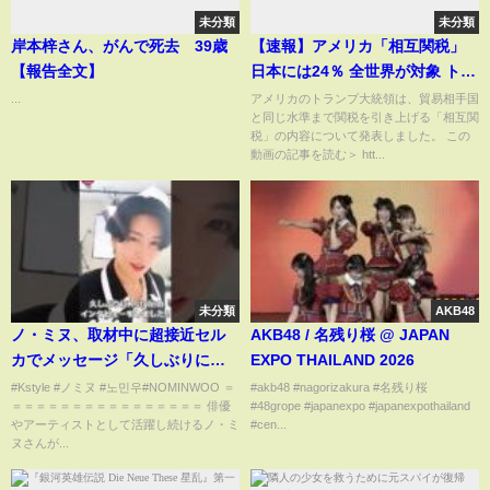
未分類
未分類
岸本梓さん、がんで死去 39歳
【速報】アメリカ「相互関税」
【報告全文】
日本には24％ 全世界が対象 トラ
ンプ大統領が発表
...
アメリカのトランプ大統領は、貿易相手国
と同じ水準まで関税を引き上げる「相互関
税」の内容について発表しました。 この
動画の記事を読む＞ htt...
未分類
AKB48
ノ・ミヌ、取材中に超接近セル
AKB48 / 名残り桜 @ JAPAN
カでメッセージ「久しぶりに
EXPO THAILAND 2026
Kstyleとインタビュー♪」
#Kstyle #ノミヌ #노민우#NOMINWOO ＝
#akb48 #nagorizakura #名残り桜
＝＝＝＝＝＝＝＝＝＝＝＝＝＝＝＝ 俳優
#48grope #japanexpo #japanexpothailand
やアーティストとして活躍し続けるノ・ミ
#cen...
ヌさんが...