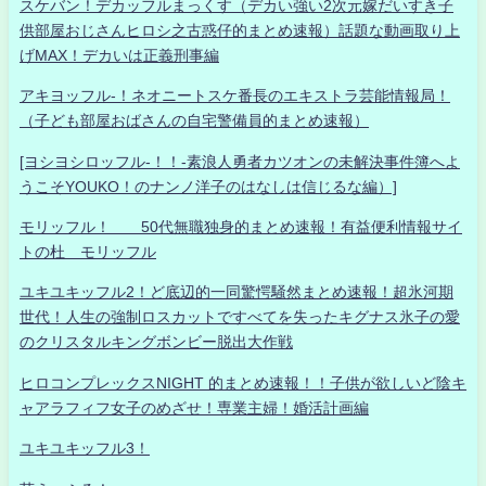
スケバン！デカッフルまっくす（デカい強い2次元嫁だいすき子
供部屋おじさんヒロシ之古惑仔的まとめ速報）話題な動画取り上
げMAX！デカいは正義刑事編
アキヨッフル-！ネオニートスケ番長のエキストラ芸能情報局！
（子ども部屋おばさんの自宅警備員的まとめ速報）
[ヨシヨシロッフル-！！-素浪人勇者カツオンの未解決事件簿へよ
うこそYOUKO！のナンノ洋子のはなしは信じるな編）]
モリッフル！ 50代無職独身的まとめ速報！有益便利情報サイ
トの杜 モリッフル
ユキユキッフル2！ど底辺的一同驚愕騒然まとめ速報！超氷河期
世代！人生の強制ロスカットですべてを失ったキグナス氷子の愛
のクリスタルキングボンビー脱出大作戦
ヒロコンプレックスNIGHT 的まとめ速報！！子供が欲しいど陰キ
ャアラフィフ女子のめざせ！専業主婦！婚活計画編
ユキユキッフル3！