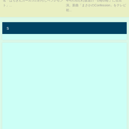
名「はちきんガールズのわらしべプレゼン
年4月3日(木)放送の『DayDay.』に生出
ト」...
演。新曲「まさかのConfession」をテレビ
初...
s