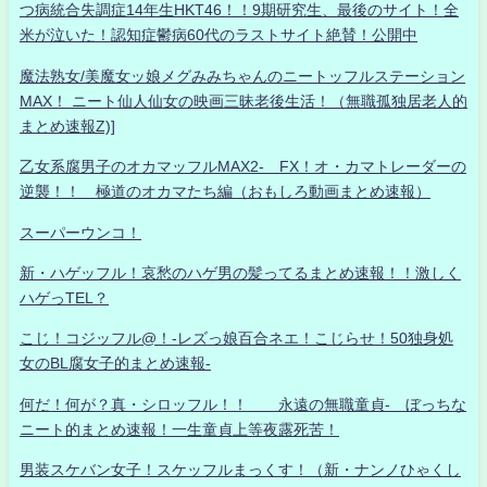
つ病統合失調症14年生HKT46！！9期研究生、最後のサイト！全
米が泣いた！認知症鬱病60代のラストサイト絶賛！公開中
魔法熟女/美魔女ッ娘メグみみちゃんのニートッフルステーション
MAX！ ニート仙人仙女の映画三昧老後生活！（無職孤独居老人的
まとめ速報Z)]
乙女系腐男子のオカマッフルMAX2- FX！オ・カマトレーダーの
逆襲！！ 極道のオカマたち編（おもしろ動画まとめ速報）
スーパーウンコ！
新・ハゲッフル！哀愁のハゲ男の髪ってるまとめ速報！！激しく
ハゲっTEL？
こじ！コジッフル@！-レズっ娘百合ネエ！こじらせ！50独身処
女のBL腐女子的まとめ速報-
何だ！何が？真・シロッフル！！ 永遠の無職童貞- ぼっちな
ニート的まとめ速報！一生童貞上等夜露死苦！
男装スケバン女子！スケッフルまっくす！（新・ナンノひゃくし