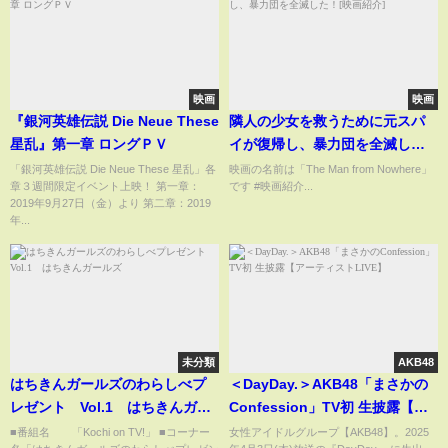
映画
映画
『銀河英雄伝説 Die Neue These
隣人の少女を救うために元スパ
星乱』第一章 ロングＰＶ
イが復帰し、暴力団を全滅し
た！[映画紹介]
「銀河英雄伝説 Die Neue These 星乱」各
映画の名前は「The Man from Nowhere」
章３週間限定イベント上映！ 第一章：
です #映画紹介...
2019年9月27日（金）より 第二章：2019
年...
未分類
AKB48
はちきんガールズのわらしべプ
＜DayDay.＞AKB48「まさかの
レゼント Vol.1 はちきんガー
Confession」TV初 生披露【ア
ルズ
ーティストLIVE】
■番組名 「Kochi on TV!」 ■コーナー
女性アイドルグループ【AKB48】。2025