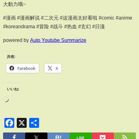
大動力哦~
#漫画 #漫画解说 #二次元 #这漫画太好看啦 #comic #anime
#koreandrama #冒险 #战斗 #热血 #玄幻 #日漫
powered by
Auto Youtube Summarize
共有:
Facebook
X
いいね:
Facebook
X
共
有
LINE