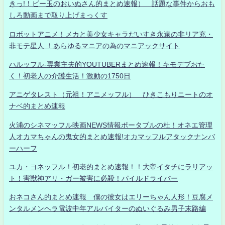
きっ!！ビー玉のおいぬさん的まとめ速報） 話題な事件からおも
しろ動画まで取り上げまっくす
ロボットアニメ！メカと美少女キャラだいすき永遠の非リア充・
非モテ星人 ！あらゆるマニアの為のマニアックサイト
ハルッフル-専業主夫的YOUTUBERまとめ速報！キモデブおた
く！初老人の介護生活！激動の1750日
アニゲタレスト（元祖！アニメッフル） ひきこもりニートのオ
ナベ的まとめ速報
火浦のシネマッフル映画NEWS情報ポータブルの杜！オネエ管理
人オカマちゃんの鬼女的まとめ速報!オカマッフルアタックナンバ
ーハーフ
ユカ・ヨネッフル！初老的まとめ速報！！大帝イタチにラリアッ
ト！害獣神アリ・ガー被害に必殺！パイルドライバー
おネコさん的まとめ速報 僕の彼女はエリーちゃん人形！豆腐メ
ンタルメンヘラ電波中年アルバイターのぬいぐるみ男子末路編