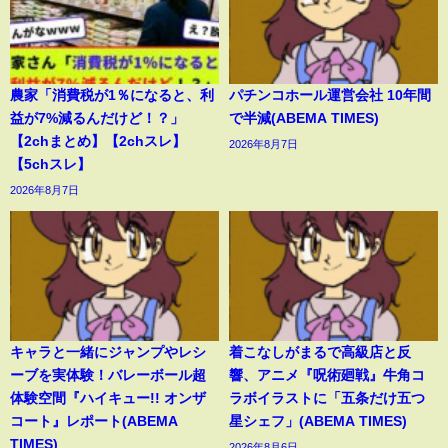
農家「消費税が1％になると、利
パチンコホール運営会社 10年間
益が7%減るんだけど！？」
で半減(ABEMA TIMES)
【2chまとめ】【2chスレ】
2026年8月7日
【5chスレ】
2026年8月7日
キャラと一緒にジャンプやレシ
着こなしがまるで高級店と反
ーブを実体験！バレーボール超
響、アニメ『呪術廻戦』牛角コ
体験空間『ハイキュー!! オンザ
ラボイラストに「五条だけ五つ
コート』レポート(ABEMA
星シェフ」(ABEMA TIMES)
TIMES)
2026年8月6日