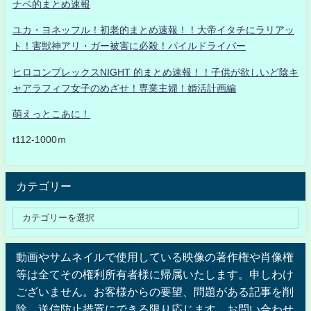
ナベ的まとめ速報
ユカ・ヨネッフル！初老的まとめ速報！！大帝イタチにラリアッ
ト！害獣神アリ・ガー被害に必殺！パイルドライバー
ヒロコンプレックスNIGHT 的まとめ速報！！子供が欲しいど陰キ
ャアラフィフ女子のめざせ！専業主婦！婚活計画編
萌えっとこあに！
t112-1000ｍ
カテゴリー
動画やサムネイルで使用している映像の著作権や肖像権
等は全てその権利所有者様に帰属いたします。申しわけ
ございません。お客様からの要望、問題がある記事を削
除、送信防止措置にできる限り応じます。お問い合わせ