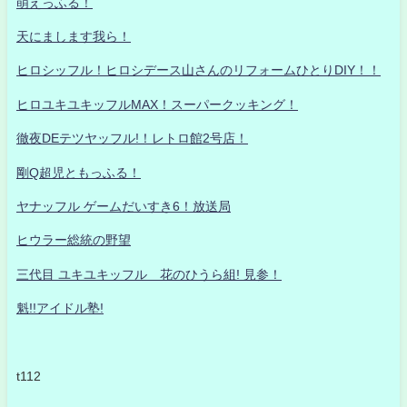
萌えっふる！
天にまします我ら！
ヒロシッフル！ヒロシデース山さんのリフォームひとりDIY！！
ヒロユキユキッフルMAX！スーパークッキング！
徹夜DEテツヤッフル!！レトロ館2号店！
剛Q超児ともっふる！
ヤナッフル ゲームだいすき6！放送局
ヒウラー総統の野望
三代目 ユキユキッフル 花のひうら組! 見参！
魁!!アイドル塾!
t112