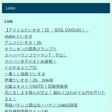
Links
Link
【アイドルだいすき！2】「IDOL DAISUKI！」
vtuber だいすき
アニメだいすき！26-
オラシオンの競馬グランプリ
スーパーウンコウーマンT・子なし
スケバン氷子のまとめ速報！
とおやまエリア51
一番くじ福袋 だいすき
声優だいすき！26- bnk46
大阪エキストラNOTE！芸能情報局
天にまします我らが父よ！ 願わくはわがドル円を守りた
まえ！
実録パチンコ梁山泊！パチンコakb108道
有益便利情報サイトの杜