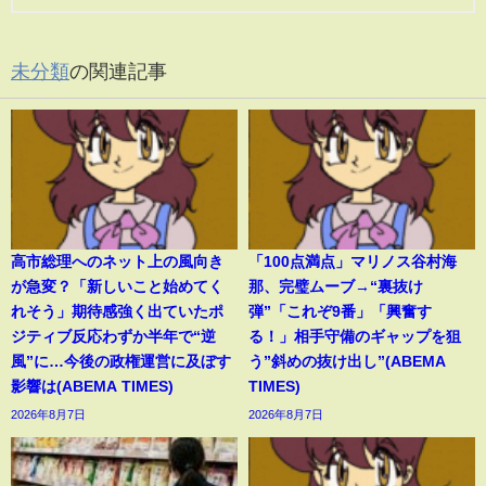
未分類
の関連記事
高市総理へのネット上の風向き
「100点満点」マリノス谷村海
が急変？「新しいこと始めてく
那、完璧ムーブ→“裏抜け
れそう」期待感強く出ていたポ
弾”「これぞ9番」「興奮す
ジティブ反応わずか半年で“逆
る！」相手守備のギャップを狙
風”に…今後の政権運営に及ぼす
う”斜めの抜け出し”(ABEMA
影響は(ABEMA TIMES)
TIMES)
2026年8月7日
2026年8月7日