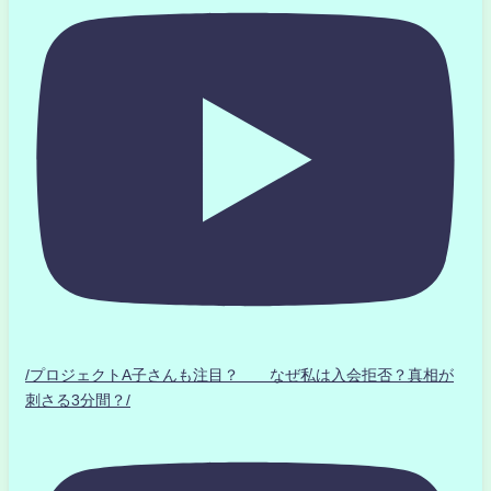
/プロジェクトA子さんも注目？ なぜ私は入会拒否？真相が
刺さる3分間？/