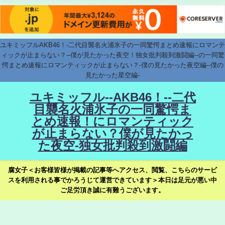
ユキミッフルAKB46！-二代目襲名火浦氷子の一同驚愕まとめ速報にロマンテ
ィックが止まらない？--僕が見たかった夜空！独女批判殺到激闘編--の一同驚
愕まとめ速報にロマンティックが止まらない？-僕の見たかった夜空編--僕の
見たかった星空編-
ユキミッフル--AKB46！--二代
目襲名火浦氷子の一同驚愕ま
とめ速報！にロマンティック
が止まらない？僕が見たかっ
た夜空-独女批判殺到激闘編
腐女子＜お客様皆様が掲載の記事等へアクセス、閲覧、こちらのサービ
スを利用される事でかろうじて運営できています＞本日は足元が悪い中
ご足労頂き誠に有難うございます。