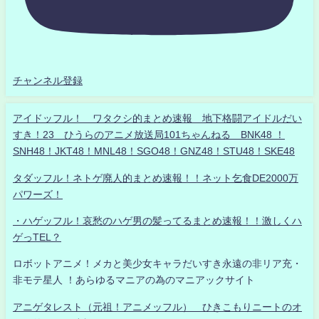
チャンネル登録
アイドッフル！ ワタクシ的まとめ速報 地下格闘アイドルだい
すき！23 ひうらのアニメ放送局101ちゃんねる BNK48 ！
SNH48！JKT48！MNL48！SGO48！GNZ48！STU48！SKE48
タダッフル！ネトゲ廃人的まとめ速報！！ネット乞食DE2000万
パワーズ！
・ハゲッフル！哀愁のハゲ男の髪ってるまとめ速報！！激しくハ
ゲっTEL？
ロボットアニメ！メカと美少女キャラだいすき永遠の非リア充・
非モテ星人 ！あらゆるマニアの為のマニアックサイト
アニゲタレスト（元祖！アニメッフル） ひきこもりニートのオ