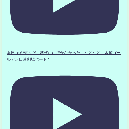
本日 兄が死んだ 葬式には行かなかった などなど 木曜ゴー
ルデン日浦劇場パート7