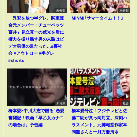
未分類
未分類
「異彩を放つ半グレ。関東連
MINMI｢サマータイム！！｣
合元メンバー・チューペッツ
百井」見立真一の威光を盾に
権力を振り翳す男の末路はビ
デオ男優の道だった…#裏社
会 #アウトロー #半グレ
#shorts
未分類
社会
橋本愛×中川大志で贈る”恋愛
橋本愛号泣！フジテレビと佐
奮闘記！映画『早乙女カナコ
藤二朗が真っ向対立。深刻ハ
の場合は』予告編
ラスメント。元博報堂作家本
間龍さんと一月万冊清水