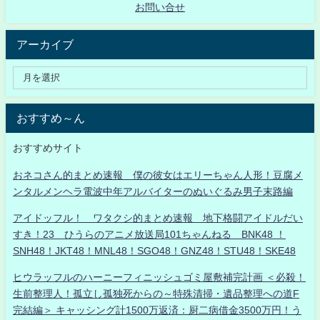
お問い合せ
アーカイブ
おすすめ～ん
おすすめサイト
おネコさん的まとめ速報 僕の彼女はエリーちゃん人形！豆腐メ
ンタルメンヘラ電波中年アルバイターのぬいぐるみ男子末路編
アイドッフル！ ワタクシ的まとめ速報 地下格闘アイドルだい
すき！23 ひうらのアニメ放送局101ちゃんねる BNK48 ！
SNH48！JKT48！MNL48！SGO48！GNZ48！STU48！SKE48
ヒウラッフルのハーニーフィニッシュゴミ屋敷補完計画 ＜必殺！
生前整理人！孤立し孤独死からの～特殊清掃・遺品整理への道F
完結編＞ キャッシング計1500万返済：厨二病借金3500万円！う