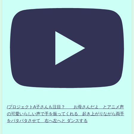
/プロジェクトA子さんも注目？ お母さんだよ とアニメ声
の可愛いらしい声で手を振ってくれる 起き上がりながら両手
をパタパタさせて 右へ左へと ダンスする