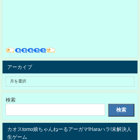
アーカイブ
検索
検索
カオスtomo娘ちゃんねーるアーガマ!Haraハラ!未解決人
生ゲーム