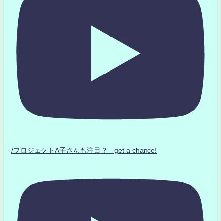
/プロジェクトA子さんも注目？ get a chance!