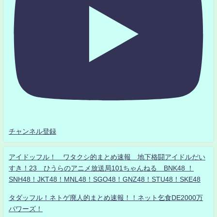
チャンネル登録
アイドッフル！ ワタクシ的まとめ速報 地下格闘アイドルだい
すき！23 ひうらのアニメ放送局101ちゃんねる BNK48 ！
SNH48！JKT48！MNL48！SGO48！GNZ48！STU48！SKE48
タダッフル！ネトゲ廃人的まとめ速報！！ネット乞食DE2000万
パワーズ！