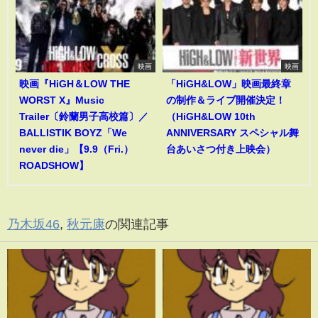
映画
映画
映画『HiGH＆LOW THE
「HiGH&LOW」映画最終章
WORST X』Music
の制作＆ライブ開催決定！
Trailer〔鈴蘭男子高校篇〕／
（HiGH&LOW 10th
BALLISTIK BOYZ「We
ANNIVERSARY スペシャル舞
never die」【9.9（Fri.）
台あいさつ付き上映会）
ROADSHOW】
乃木坂46
,
秋元康
の関連記事