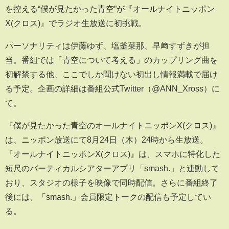
を控える“僕が見たかった青空”が『オールナイトニッポン
X(クロス)』でラジオ生放送に初挑戦。
パーソナリティは伊藤ゆず、塩釜菜那、早﨑すずきが担
当。番組では「青空について考える」のカップリング曲を
初解禁する他、ここでしか聞けない初出し情報満載で届け
る予定。企画の詳細は番組公式Twitter（@ANN_Xross）に
て。
『僕が見たかった青空のオールナイトニッポンX(クロス)』
は、ニッポン放送にて8月24日（木）24時から生放送。
『オールナイトニッポンX(クロス)』は、スマホに特化した
短尺のバーティカルシアターアプリ「smash.」と連動して
おり、スタジオの様子を映像で同時配信。さらに番組終了
後には、「smash.」会員限定トークの配信も予定してい
る。