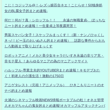
こじ！コジッフル@！-レズっ娘百合ネエ！こじらせ！50独身処
女のBL腐女子的まとめ速報-
何だ！何が？真・シロッフル！！ 永遠の無職童貞- ぼっちな
ニート的まとめ速報！一生童貞上等夜露死苦！
男装スケバン女子！スケッフルまっくす！（新・ナンノひゃくし
きっ!！ビー玉のおいぬさん的まとめ速報） 話題な事件からおも
しろ動画まで取り上げまっくす
ロボットアニメ！メカと美少女キャラだいすき永遠の非リア充・
非モテ星人 ！あらゆるマニアの為のマニアックサイト
ハルッフル-専業主夫的YOUTUBERまとめ速報！キモデブおた
く！初老人の介護生活！激動の1750日
アニゲタレスト（元祖！アニメッフル） ひきこもりニートのオ
ナベ的まとめ速報
火浦のシネマッフル映画NEWS情報ポータブルの杜！オネエ管理
人オカマちゃんの鬼女的まとめ速報!オカマッフルアタックナンバ