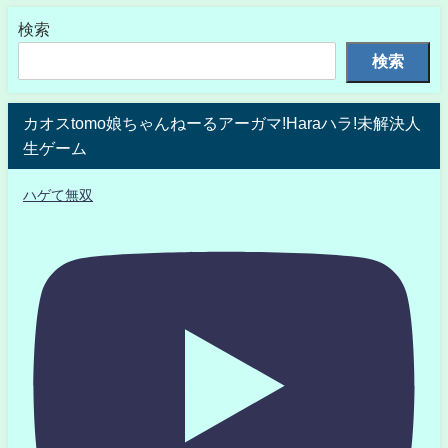
検索
検索
カオスtomo娘ちゃんねーるアーガマ!Haraハラ!未解決人
生ゲーム
ハゲて無双