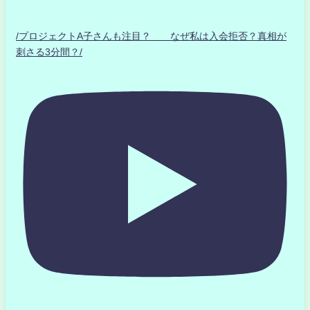
/プロジェクトA子さんも注目？ なぜ私は入会拒否？真相が
刺さる3分間？/