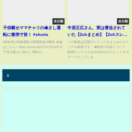
未分類
未分類
子供載せママチャリの傘さし運
中居正広さん、実は脅迫されて
転に衝突寸前！ #shorts
いた【2chまとめ】【2chスレ】
【5chスレ】
#自転車 #危険運転 #車載動画 #事故 本編
この動画は話題のトピックをまとめたオリ
はこちら↓ https://youtu.be/G7mJ2r4yD-8
ジナル動画です。 ■動画の内容について
子供を載せた傘さし運転の...
動画のシナリオは2ch(5ch)のスレッドをモ
チーフとしていま...
s