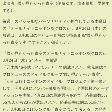
出演者 : 僕が見たかった青空（伊藤ゆず、塩釜菜那、早﨑す
ずき）
毎週、スペシャルなパーソナリティが担当している木曜日
の『オールナイトニッポンX(クロス)』。8月24日（木）の
放送は、8月30日のデビュー直前の期待高まる“僕が見たか
った青空”が担当することが決定した。
『僕が見たかった青空のオールナイトニッポンX(クロス)』
8月24日（木）24時～ 生放送
「乃木坂46公式ライバル」として結成された、秋元康総合
プロデュースのアイドルグループ“僕が見たかった青空”。
「がんばれ！ニッポンのアイドル」プロジェクト第一弾と
して、今年2月にメンバー募集を開始し、全国規模のオーデ
ィションを実施。4月22日の最終選考を経て、応募総数3万
5678人から23人が選出された。応募倍率は約1551倍だっ
た。8月30日に1stシングル「青空について考える」の発売