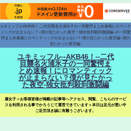
ユキミッフルAKB46！-二代目襲名火浦氷子の一同驚愕まとめ速報にロマンテ
ィックが止まらない？--僕が見たかった夜空！独女批判殺到激闘編--の一同驚
愕まとめ速報にロマンティックが止まらない？-僕の見たかった夜空編--僕の
見たかった星空編-
ユキミッフル--AKB46！--二代
目襲名火浦氷子の一同驚愕ま
とめ速報！にロマンティック
が止まらない？僕が見たかっ
た夜空-独女批判殺到激闘編
腐女子＜お客様皆様が掲載の記事等へアクセス、閲覧、こちらのサービ
スを利用される事でかろうじて運営できています＞本日は足元が悪い中
ご足労頂き誠に有難うございます。