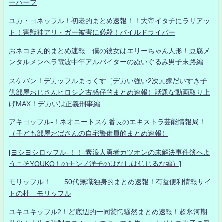
ーハーフ
ユカ・ヨネッフル！初老的まとめ速報！！大帝イタチにラリアッ
ト！害獣神アリ・ガー被害に必殺！パイルドライバー
おネコさん的まとめ速報 僕の彼女はエリーちゃん人形！豆腐メ
ンタルメンヘラ電波中年アルバイターのぬいぐるみ男子末路編
スケバン！デカッフルまっくす（デカい強い2次元嫁だいすき子
供部屋おじさんヒロシ之古惑仔的まとめ速報）話題な動画取り上
げMAX！デカいは正義刑事編
アキヨッフル-！ネオニートスケ番長のエキストラ芸能情報局！
（子ども部屋おばさんの自宅警備員的まとめ速報）
[ヨシヨシロッフル-！！-素浪人勇者カツオンの未解決事件簿へよ
うこそYOUKO！のナンノ洋子のはなしは信じるな編）]
モリッフル！ 50代無職独身的まとめ速報！有益便利情報サイ
トの杜 モリッフル
ユキユキッフル2！ど底辺的一同驚愕騒然まとめ速報！超氷河期