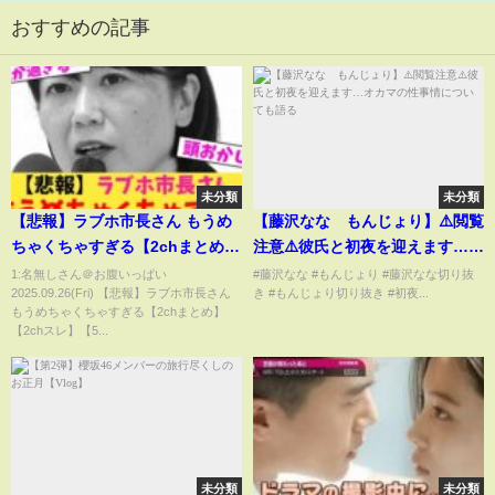
おすすめの記事
未分類
未分類
【悲報】ラブホ市長さん もうめ
【藤沢なな もんじょり】⚠️閲覧
ちゃくちゃすぎる【2chまとめ】
注意⚠️彼氏と初夜を迎えます…オ
【2chスレ】【5chスレ】
カマの性事情についても語る
1:名無しさん＠お腹いっぱい
#藤沢なな #もんじょり #藤沢なな切り抜
2025.09.26(Fri) 【悲報】ラブホ市長さん
き #もんじょり切り抜き #初夜...
もうめちゃくちゃすぎる【2chまとめ】
【2chスレ】【5...
未分類
未分類