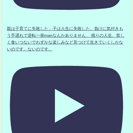
親は子育てに失敗した」子は人生に失敗した。負けに気付きも
う手遅れで逆転一発manなんかありません、 残りの人生、貧し
く食いつないでわずかな楽しみなど見つけて生きていくしかな
いのです。ないのです。