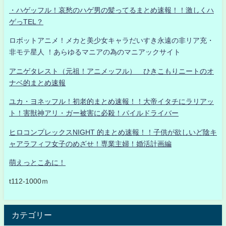
・ハゲッフル！哀愁のハゲ男の髪ってるまとめ速報！！激しくハ
ゲっTEL？
ロボットアニメ！メカと美少女キャラだいすき永遠の非リア充・
非モテ星人 ！あらゆるマニアの為のマニアックサイト
アニゲタレスト（元祖！アニメッフル） ひきこもりニートのオ
ナベ的まとめ速報
ユカ・ヨネッフル！初老的まとめ速報！！大帝イタチにラリアッ
ト！害獣神アリ・ガー被害に必殺！パイルドライバー
ヒロコンプレックスNIGHT 的まとめ速報！！子供が欲しいど陰キ
ャアラフィフ女子のめざせ！専業主婦！婚活計画編
萌えっとこあに！
t112-1000ｍ
カテゴリー