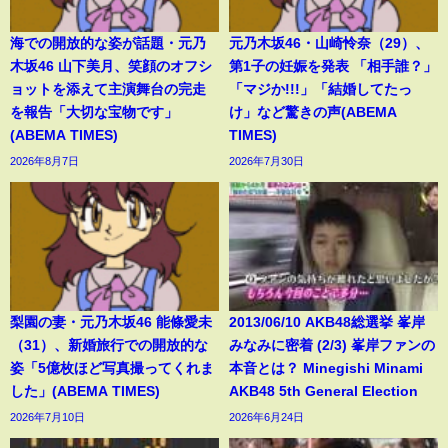
海での開放的な姿が話題・元乃
元乃木坂46・山崎怜奈（29）、
木坂46 山下美月、笑顔のオフシ
第1子の妊娠を発表 「相手誰？」
ョットを添えて主演舞台の完走
「マジか!!!」「結婚してたっ
を報告「大切な宝物です」
け」など驚きの声(ABEMA
(ABEMA TIMES)
TIMES)
2026年8月7日
2026年7月30日
梨園の妻・元乃木坂46 能條愛未
2013/06/10 AKB48総選挙 峯岸
（31）、新婚旅行での開放的な
みなみに密着 (2/3) 峯岸ファンの
姿「5億枚ほど写真撮ってくれま
本音とは？ Minegishi Minami
した」(ABEMA TIMES)
AKB48 5th General Election
2026年7月10日
2026年6月24日