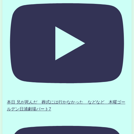
本日 兄が死んだ 葬式には行かなかった などなど 木曜ゴー
ルデン日浦劇場パート7