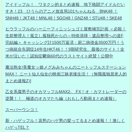
アイドッフル！ ワタクシ的まとめ速報 地下格闘アイドルだい
すき！23 ひうらのアニメ放送局101ちゃんねる BNK48 ！
SNH48！JKT48！MNL48！SGO48！GNZ48！STU48！SKE48
ヒウラッフルのハーニーフィニッシュゴミ屋敷補完計画 ＜必殺！
生前整理人！孤立し孤独死からの～特殊清掃・遺品整理への道F
完結編＞ キャッシング計1500万返済：厨二病借金3500万円！う
つ病統合失調症14年生HKT46！！9期研究生、最後のサイト！全
米が泣いた！認知症鬱病60代のラストサイト絶賛！公開中
魔法熟女/美魔女ッ娘メグみみちゃんのニートッフルステーション
MAX！ ニート仙人仙女の映画三昧老後生活！（無職孤独居老人的
まとめ速報Z)]
乙女系腐男子のオカマッフルMAX2- FX！オ・カマトレーダーの
逆襲！！ 極道のオカマたち編（おもしろ動画まとめ速報）
スーパーウンコ！
新・ハゲッフル！哀愁のハゲ男の髪ってるまとめ速報！！激しく
ハゲっTEL？