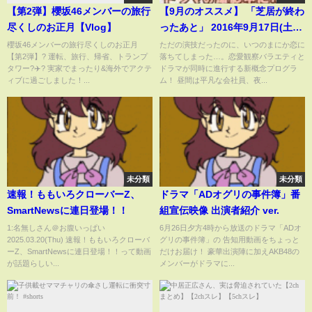
【第2弾】櫻坂46メンバーの旅行
【9月のオススメ】 「芝居が終わ
尽くしのお正月【Vlog】
ったあと」 2016年9月17日(土)
スタート！
櫻坂46メンバーの旅行尽くしのお正月
ただの演技だったのに、いつのまにか恋に
【第2弾】? 運転、旅行、帰省、トランプ
落ちてしまった…。恋愛観察バラエティと
タワー?✈️? 実家でまったり&海外でアクテ
ドラマが同時に進行する新概念プログラ
ィブに過ごしました！...
ム！ 昼間は平凡な会社員、夜...
未分類
未分類
速報！ももいろクローバーZ、
ドラマ「ADオグリの事件簿」番
SmartNewsに連日登場！！
組宣伝映像 出演者紹介 ver.
1:名無しさん＠お腹いっぱい
6月26日夕方4時から放送のドラマ「ADオ
2025.03.20(Thu) 速報！ももいろクローバ
グリの事件簿」の 告知用動画をちょっと
ーZ、SmartNewsに連日登場！！って動画
だけお届け！ 豪華出演陣に加えAKB48の
が話題らしい...
メンバーがドラマに...