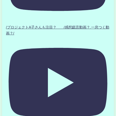
/プロジェクトA子さんも注目？ /感想戯言動画？.一息つく動
画？/