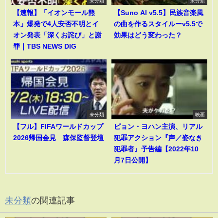
未分類
未分類
【速報】「イオンモール熊
【Suno AI v5.5】民族音楽風
本」爆発で4人安否不明とイ
の曲を作るスタイルーv5.5で
オン発表「深くお詫び」と謝
効果はどう変わった？
罪｜TBS NEWS DIG
未分類
映画
【フル】FIFAワールドカップ
ピョン・ヨハン主演、リアル
2026帰国会見 森保監督登壇
犯罪アクション『声／姿なき
犯罪者』予告編【2022年10
月7日公開】
未分類
の関連記事