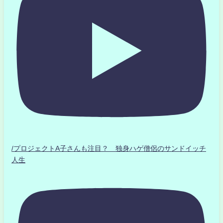
/プロジェクトA子さんも注目？ 独身ハゲ僧侶のサンドイッチ
人生