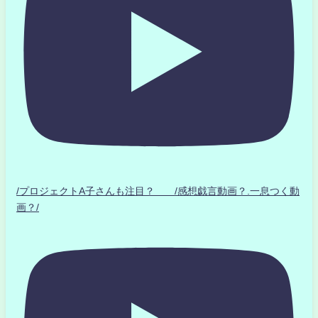
/プロジェクトA子さんも注目？ /感想戯言動画？.一息つく動
画？/