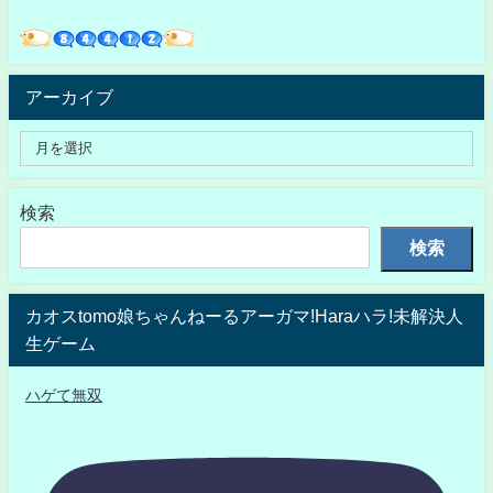
アーカイブ
検索
検索
カオスtomo娘ちゃんねーるアーガマ!Haraハラ!未解決人
生ゲーム
ハゲて無双