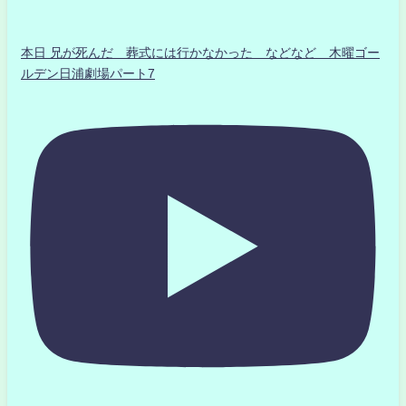
本日 兄が死んだ 葬式には行かなかった などなど 木曜ゴー
ルデン日浦劇場パート7