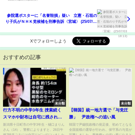
参院選ポスターに「名誉毀損」疑い 立憲・石垣の
り子氏がＮＨＫ党候補を刑事告訴〈宮城〉 (25/07/03
18:13)
Xでフォローしよう
おすすめの記事
未分類
未分類
行方不明の中学3年生 捜索続く
【韓国】統一地方選で「与党圧
スマホや財布は自宅に残された
勝」 尹政権への追い風
まま… 新潟・十日町市｜
新潟県十日町市の中学3年生・樋口まりん
韓国で尹錫悦政権の発足後、初めてとなる
さん（14）。警察によりますと、26日午
全国規模の選挙が行われ、保守系の与党が
TBS NEWS DIG
後7時半ごろには自宅リビングにいました
圧勝しました。尹政権への追い風になると