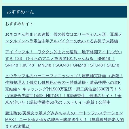
おすすめ～ん
おすすめサイト
おネコさん的まとめ速報 僕の彼女はエリーちゃん人形！豆腐メ
ンタルメンヘラ電波中年アルバイターのぬいぐるみ男子末路編
アイドッフル！ ワタクシ的まとめ速報 地下格闘アイドルだい
すき！23 ひうらのアニメ放送局101ちゃんねる BNK48 ！
SNH48！JKT48！MNL48！SGO48！GNZ48！STU48！SKE48
ヒウラッフルのハーニーフィニッシュゴミ屋敷補完計画 ＜必殺！
生前整理人！孤立し孤独死からの～特殊清掃・遺品整理への道F
完結編＞ キャッシング計1500万返済：厨二病借金3500万円！う
つ病統合失調症14年生HKT46！！9期研究生、最後のサイト！全
米が泣いた！認知症鬱病60代のラストサイト絶賛！公開中
魔法熟女/美魔女ッ娘メグみみちゃんのニートッフルステーション
MAX！ ニート仙人仙女の映画三昧老後生活！（無職孤独居老人的
まとめ速報Z)]