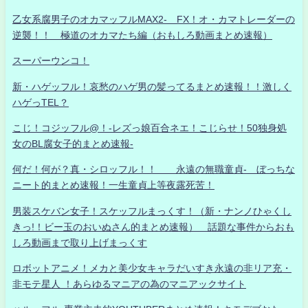
乙女系腐男子のオカマッフルMAX2- FX！オ・カマトレーダーの
逆襲！！ 極道のオカマたち編（おもしろ動画まとめ速報）
スーパーウンコ！
新・ハゲッフル！哀愁のハゲ男の髪ってるまとめ速報！！激しく
ハゲっTEL？
こじ！コジッフル@！-レズっ娘百合ネエ！こじらせ！50独身処
女のBL腐女子的まとめ速報-
何だ！何が？真・シロッフル！！ 永遠の無職童貞- ぼっちな
ニート的まとめ速報！一生童貞上等夜露死苦！
男装スケバン女子！スケッフルまっくす！（新・ナンノひゃくし
きっ!！ビー玉のおいぬさん的まとめ速報） 話題な事件からおも
しろ動画まで取り上げまっくす
ロボットアニメ！メカと美少女キャラだいすき永遠の非リア充・
非モテ星人 ！あらゆるマニアの為のマニアックサイト