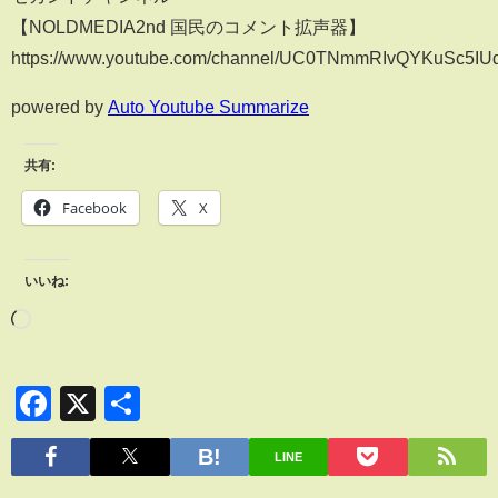
【NOLDMEDIA2nd 国民のコメント拡声器】
https://www.youtube.com/channel/UC0TNmmRIvQYKuSc5IU
powered by
Auto Youtube Summarize
共有:
Facebook
X
いいね:
Facebook
X
共
有
LINE