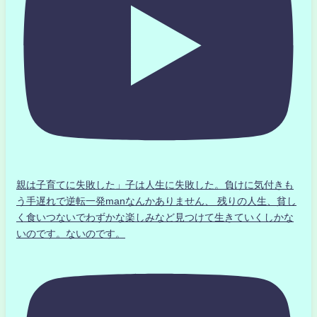
親は子育てに失敗した」子は人生に失敗した。負けに気付きも
う手遅れで逆転一発manなんかありません、 残りの人生、貧し
く食いつないでわずかな楽しみなど見つけて生きていくしかな
いのです。ないのです。