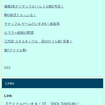
徹夜DEテツヤッフル!！レトロ館2号店！
剛Q超児ともっふる！
ヤナッフル ゲームだいすき6！放送局
ヒウラー総統の野望
三代目 ユキユキッフル 花のひうら組! 見参！
魁!!アイドル塾!
t112
Links
Link
【アイドルだいすき！2】「IDOL DAISUKI！」