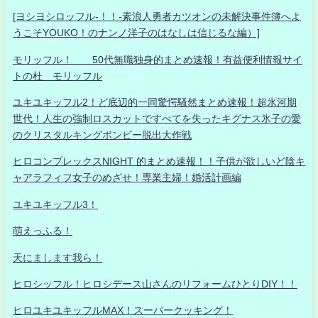
[ヨシヨシロッフル-！！-素浪人勇者カツオンの未解決事件簿へよ
うこそYOUKO！のナンノ洋子のはなしは信じるな編）]
モリッフル！ 50代無職独身的まとめ速報！有益便利情報サイ
トの杜 モリッフル
ユキユキッフル2！ど底辺的一同驚愕騒然まとめ速報！超氷河期
世代！人生の強制ロスカットですべてを失ったキグナス氷子の愛
のクリスタルキングボンビー脱出大作戦
ヒロコンプレックスNIGHT 的まとめ速報！！子供が欲しいど陰キ
ャアラフィフ女子のめざせ！専業主婦！婚活計画編
ユキユキッフル3！
萌えっふる！
天にまします我ら！
ヒロシッフル！ヒロシデース山さんのリフォームひとりDIY！！
ヒロユキユキッフルMAX！スーパークッキング！