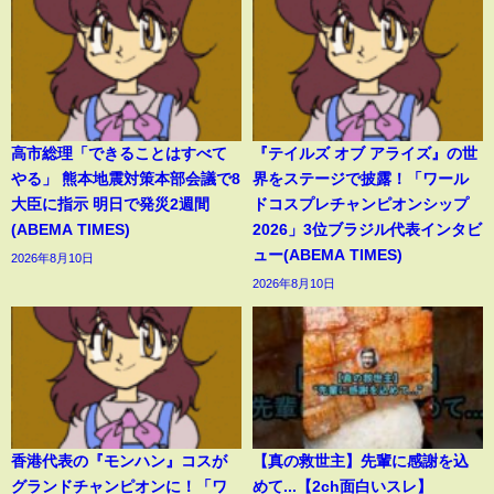
高市総理「できることはすべて
『テイルズ オブ アライズ』の世
やる」 熊本地震対策本部会議で8
界をステージで披露！「ワール
大臣に指示 明日で発災2週間
ドコスプレチャンピオンシップ
(ABEMA TIMES)
2026」3位ブラジル代表インタビ
ュー(ABEMA TIMES)
2026年8月10日
2026年8月10日
香港代表の『モンハン』コスが
【真の救世主】先輩に感謝を込
グランドチャンピオンに！「ワ
めて...【2ch面白いスレ】