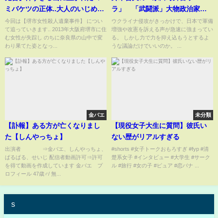
ミバケツの正体..大人のいじめの
ラ」 「武闘派」大物政治家が
末路＜堺市女性殺人遺棄事件＞
語った“セット論” ウクライナ
今回は【堺市女性殺人遺棄事件】 につい
ウクライナ侵攻がきっかけで、日本で軍備
て追っていきます.. 2013年大阪府堺市に住
増強や改憲を訴える声が急速に強まってい
侵攻と有事法制 (22/05/06 11:00)
む女性が失踪し のちに奈良県の山中で変
る。 しかし力で力を抑え込もうとするよ
わり果てた姿となっ...
うな議論だけでいいのか。 ...
金バエ
未分類
【訃報】ある方が亡くなりまし
【現役女子大生に質問】彼氏い
た【しんやっちょ】
ない歴がリアルすぎる
出演者 ⇒金バエ、しんやっちょ、
#shorts #女子トークおもろすぎ #fyp #清
ぱるぱる、せいじ 配信者動画許可⇒許可
楚系女子 #インタビュー #大学生 #サーク
を得て動画を作成しています 金バエ プ
ル #旅行 #女の子 #ピュア #恋バナ ...
ロフィール 47歳♂/ 無...
s