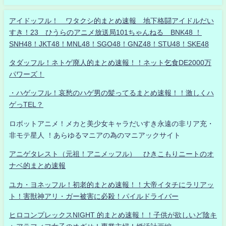
アイドッフル！ ワタクシ的まとめ速報 地下格闘アイドルだい
すき！23 ひうらのアニメ放送局101ちゃんねる BNK48 ！
SNH48！JKT48！MNL48！SGO48！GNZ48！STU48！SKE48
タダッフル！ネトゲ廃人的まとめ速報！！ネット乞食DE2000万
パワーズ！
・ハゲッフル！哀愁のハゲ男の髪ってるまとめ速報！！激しくハ
ゲっTEL？
ロボットアニメ！メカと美少女キャラだいすき永遠の非リア充・
非モテ星人 ！あらゆるマニアの為のマニアックサイト
アニゲタレスト（元祖！アニメッフル） ひきこもりニートのオ
ナベ的まとめ速報
ユカ・ヨネッフル！初老的まとめ速報！！大帝イタチにラリアッ
ト！害獣神アリ・ガー被害に必殺！パイルドライバー
ヒロコンプレックスNIGHT 的まとめ速報！！子供が欲しいど陰キ