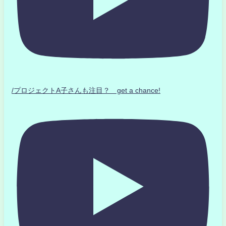
/プロジェクトA子さんも注目？ get a chance!