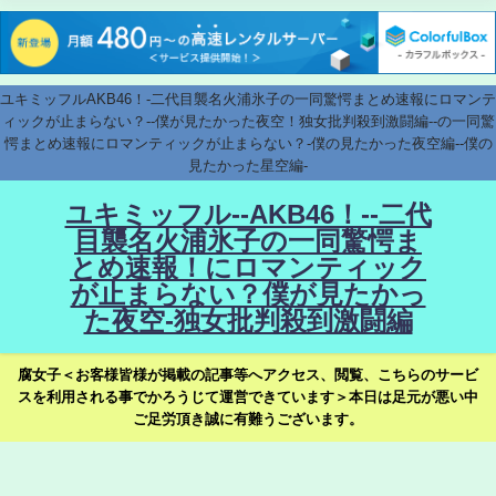
ユキミッフルAKB46！-二代目襲名火浦氷子の一同驚愕まとめ速報にロマンテ
ィックが止まらない？--僕が見たかった夜空！独女批判殺到激闘編--の一同驚
愕まとめ速報にロマンティックが止まらない？-僕の見たかった夜空編--僕の
見たかった星空編-
ユキミッフル--AKB46！--二代
目襲名火浦氷子の一同驚愕ま
とめ速報！にロマンティック
が止まらない？僕が見たかっ
た夜空-独女批判殺到激闘編
腐女子＜お客様皆様が掲載の記事等へアクセス、閲覧、こちらのサービ
スを利用される事でかろうじて運営できています＞本日は足元が悪い中
ご足労頂き誠に有難うございます。