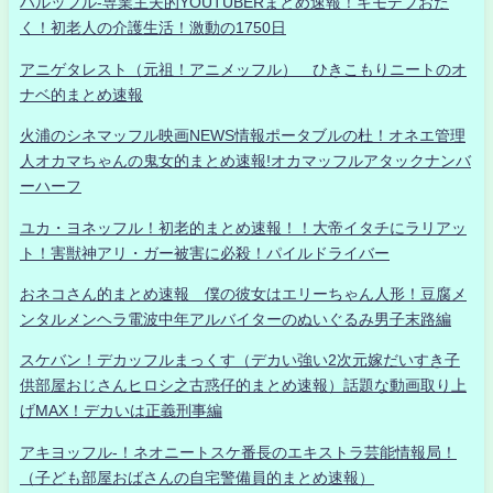
ハルッフル-専業主夫的YOUTUBERまとめ速報！キモデブおた
く！初老人の介護生活！激動の1750日
アニゲタレスト（元祖！アニメッフル） ひきこもりニートのオ
ナベ的まとめ速報
火浦のシネマッフル映画NEWS情報ポータブルの杜！オネエ管理
人オカマちゃんの鬼女的まとめ速報!オカマッフルアタックナンバ
ーハーフ
ユカ・ヨネッフル！初老的まとめ速報！！大帝イタチにラリアッ
ト！害獣神アリ・ガー被害に必殺！パイルドライバー
おネコさん的まとめ速報 僕の彼女はエリーちゃん人形！豆腐メ
ンタルメンヘラ電波中年アルバイターのぬいぐるみ男子末路編
スケバン！デカッフルまっくす（デカい強い2次元嫁だいすき子
供部屋おじさんヒロシ之古惑仔的まとめ速報）話題な動画取り上
げMAX！デカいは正義刑事編
アキヨッフル-！ネオニートスケ番長のエキストラ芸能情報局！
（子ども部屋おばさんの自宅警備員的まとめ速報）