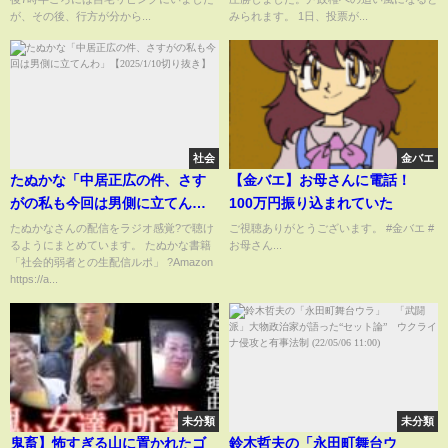
が、その後、行方が分から...
みられます。 1日、投票が...
社会
金バエ
たぬかな「中居正広の件、さす
【金バエ】お母さんに電話！
がの私も今回は男側に立てん
100万円振り込まれていた
わ」【2025/1/10切り抜き】
たぬかなさんの配信をラジオ感覚?で聴け
ご視聴ありがとうございます。 #金バエ #
るようにまとめています。 たぬかな書籍
お母さん...
「社会的弱者との生配信ルポ」 ?Amazon
https://a...
未分類
未分類
鬼畜】怖すぎる山に置かれたゴ
鈴木哲夫の「永田町舞台ウ