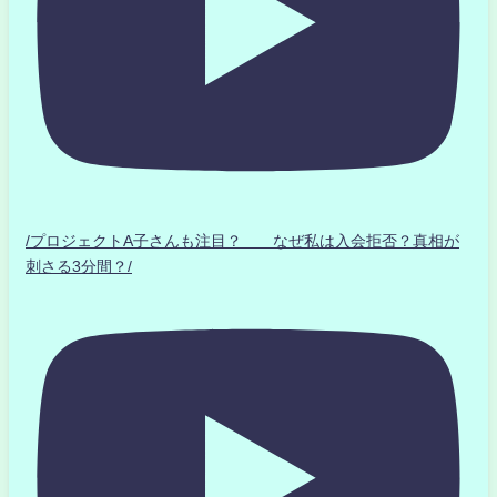
/プロジェクトA子さんも注目？ なぜ私は入会拒否？真相が
刺さる3分間？/