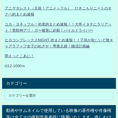
アニゲタレスト（元祖！アニメッフル） ひきこもりニートのオ
ナベ的まとめ速報
ユカ・ヨネッフル！初老的まとめ速報！！大帝イタチにラリアッ
ト！害獣神アリ・ガー被害に必殺！パイルドライバー
ヒロコンプレックスNIGHT 的まとめ速報！！子供が欲しいど陰キ
ャアラフィフ女子のめざせ！専業主婦！婚活計画編
萌えっとこあに！
t112-1000ｍ
カテゴリー
動画やサムネイルで使用している映像の著作権や肖像権
等は全てその権利所有者様に帰属いたします。申しわけ