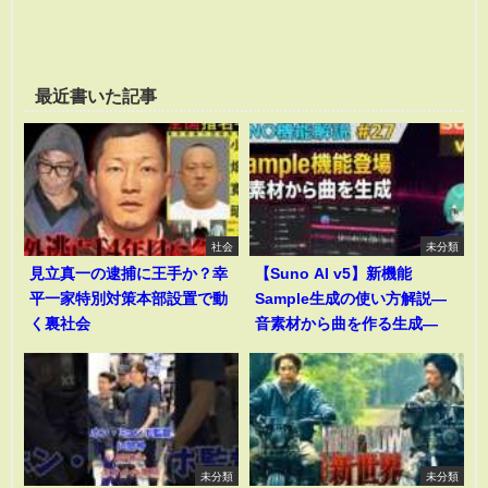
最近書いた記事
社会
未分類
見立真一の逮捕に王手か？幸
【Suno AI v5】新機能
平一家特別対策本部設置で動
Sample生成の使い方解説―
く裏社会
音素材から曲を作る生成―
未分類
未分類