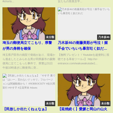
#shorts...
女たちの筒美京平...
未分類
乃木坂46
埼玉の郵便局立てこもり、県警
乃木坂46の衛藤美彩が号泣！握
が男の身柄を確保
手会でいちいち暴言吐く奴だれ
だ
埼玉県戸田市の病院で発砲があり、現場か
【無料プレゼント！Youtubeを超便利に視
ら逃走したとみられる男が同県蕨市の蕨郵
聴できる革命ツール♪】 http://sr-
便局に立てこもった事件で、県警は31日
entrance.com/wakuwakutube1...
午後10時過ぎに郵便局に突...
未分類
未分類
【民放しか出たくねぇなぁ】
【延焼続く】愛媛と岡山の山火