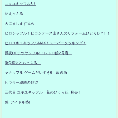
ユキユキッフル3！
萌えっふる！
天にまします我ら！
ヒロシッフル！ヒロシデース山さんのリフォームひとりDIY！！
ヒロユキユキッフルMAX！スーパークッキング！
徹夜DEテツヤッフル!！レトロ館2号店！
剛Q超児ともっふる！
ヤナッフル ゲームだいすき6！放送局
ヒウラー総統の野望
三代目 ユキユキッフル 花のひうら組! 見参！
魁!!アイドル塾!