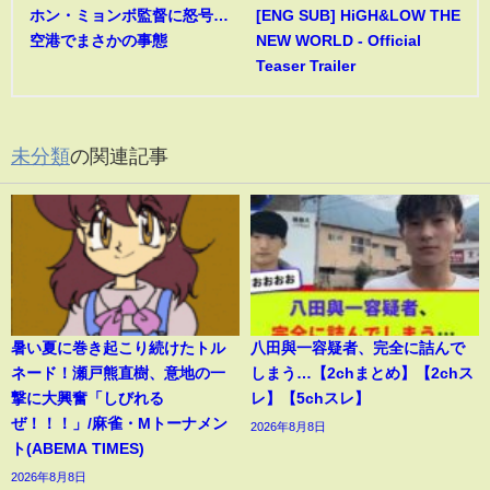
ホン・ミョンボ監督に怒号…
[ENG SUB] HiGH&LOW THE
空港でまさかの事態
NEW WORLD - Official
Teaser Trailer
未分類
の関連記事
暑い夏に巻き起こり続けたトル
八田與一容疑者、完全に詰んで
ネード！瀬戸熊直樹、意地の一
しまう…【2chまとめ】【2chス
撃に大興奮「しびれる
レ】【5chスレ】
ぜ！！！」/麻雀・Mトーナメン
2026年8月8日
ト(ABEMA TIMES)
2026年8月8日