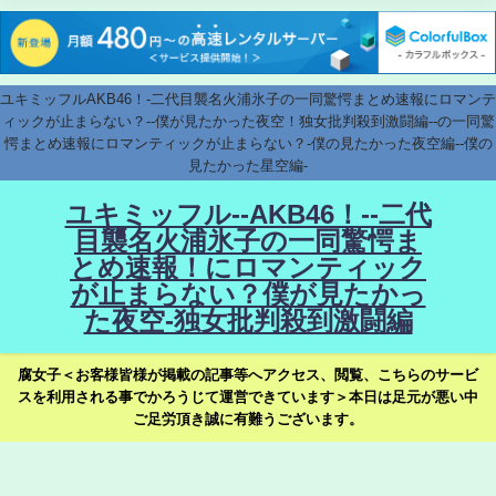
ユキミッフルAKB46！-二代目襲名火浦氷子の一同驚愕まとめ速報にロマンテ
ィックが止まらない？--僕が見たかった夜空！独女批判殺到激闘編--の一同驚
愕まとめ速報にロマンティックが止まらない？-僕の見たかった夜空編--僕の
見たかった星空編-
ユキミッフル--AKB46！--二代
目襲名火浦氷子の一同驚愕ま
とめ速報！にロマンティック
が止まらない？僕が見たかっ
た夜空-独女批判殺到激闘編
腐女子＜お客様皆様が掲載の記事等へアクセス、閲覧、こちらのサービ
スを利用される事でかろうじて運営できています＞本日は足元が悪い中
ご足労頂き誠に有難うございます。