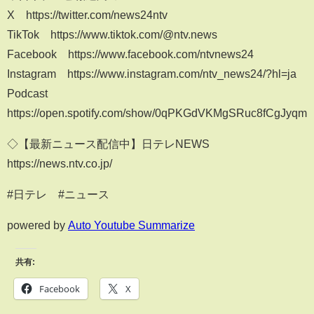
X https://twitter.com/news24ntv
TikTok https://www.tiktok.com/@ntv.news
Facebook https://www.facebook.com/ntvnews24
Instagram https://www.instagram.com/ntv_news24/?hl=ja
Podcast
https://open.spotify.com/show/0qPKGdVKMgSRuc8fCgJyqm
◇【最新ニュース配信中】日テレNEWS
https://news.ntv.co.jp/
#日テレ​​ #ニュース​​
powered by
Auto Youtube Summarize
共有:
Facebook
X