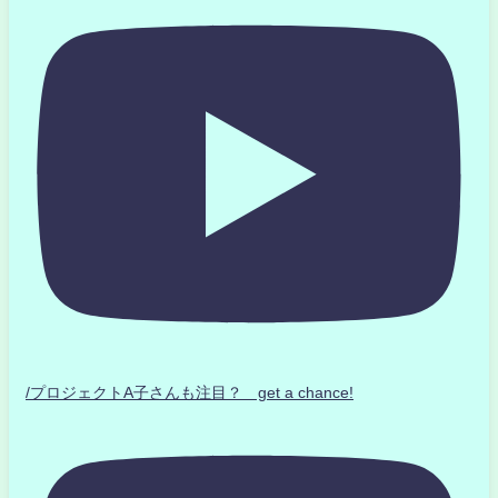
/プロジェクトA子さんも注目？ get a chance!