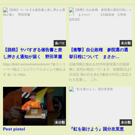
金バエ
未分類
【脱税】ヤバすぎる催告書と差
【衝撃】自公政権 参院選の選
し押さえ通知が届く 野田草履
挙日程について まさか
の・・・【石破首相 公明党
https://linktr.ee/morisekisekimori ?各ストリ
石破内閣が進める2025年参院選の日程調
ーマー様はこちらでリアルタイムで観れま
整に 批判が相次いでいます。投開票日は7
自民党】
す 金バエ https...
月20日 海の日を含む3連休の中日に設定さ
れる見通し。 この...
未分類
未分類
Pest pistol
『虹を架けよう』国分友里恵