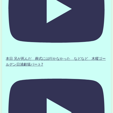
本日 兄が死んだ 葬式には行かなかった などなど 木曜ゴー
ルデン日浦劇場パート7