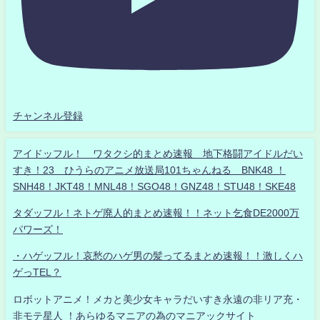
チャンネル登録
アイドッフル！ ワタクシ的まとめ速報 地下格闘アイドルだい
すき！23 ひうらのアニメ放送局101ちゃんねる BNK48 ！
SNH48！JKT48！MNL48！SGO48！GNZ48！STU48！SKE48
タダッフル！ネトゲ廃人的まとめ速報！！ネット乞食DE2000万
パワーズ！
・ハゲッフル！哀愁のハゲ男の髪ってるまとめ速報！！激しくハ
ゲっTEL？
ロボットアニメ！メカと美少女キャラだいすき永遠の非リア充・
非モテ星人 ！あらゆるマニアの為のマニアックサイト