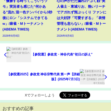
「優勝する時ってこういうツ
心の声がだだ漏れの“ぷく顔”美
モ」実況者も感じた“何かあ
人雀士・東城りお、熱いリーチ
る”流れ 混一色テンパイから3秒
でアガれず頬ぷっくり ファンに
後にロン「システムできてる
は大好評「可愛すぎる」「表情
w」/麻雀・Mトーナメント
管理も怠らない」/麻雀・Mトー
(ABEMA TIMES)
ナメント(ABEMA TIMES)
2026年8月8日
2026年8月8日
【参院選】参政党・神谷代表“初日の訴え”
【参院選2025】参政党 神谷宗幣代表 第一声【詳細
版】(2025年7月3日)
Xでフォローしよう
おすすめの記事