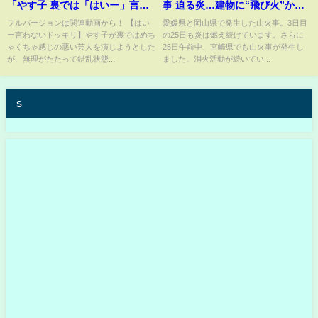
「やす子 裏では「はいー」言わ
事 迫る炎…建物に“飛び火”か…
ないドッキリ」フルバージョン
愛媛では避難指示を大幅拡大 宮
フルバージョンは関連動画から！ 【はい
愛媛県と岡山県で発生した山火事。3日目
ー言わないドッキリ】やす子が裏ではめち
の25日も炎は燃え続けています。さらに
は関連動画から！
崎市でも発生
ゃくちゃ感じの悪い芸人を演じようとした
25日午前中、宮崎県でも山火事が発生し
#NOBROCKTV #佐久間宣行 #や
が、無理がたたって錯乱状態...
ました。消火活動が続いてい...
す子 #立花琴未 #shorts
s