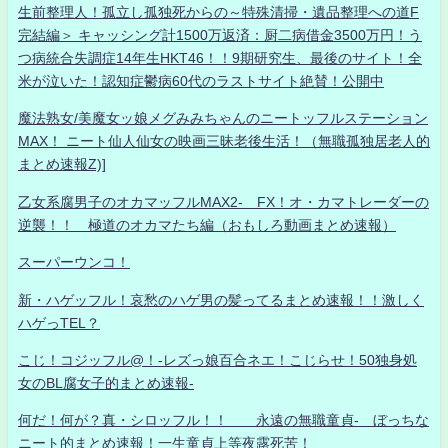
生前整理人！孤立し孤独死からの～特殊清掃・遺品整理への道F
完結編＞ キャッシング計1500万返済：厨二病借金3500万円！う
つ病統合失調症14年生HKT46！！9期研究生、最後のサイト！全
米が泣いた！認知症鬱病60代のラストサイト絶賛！公開中
魔法熟女/美魔女ッ娘メグみみちゃんのニートッフルステーション
MAX！ ニート仙人仙女の映画三昧老後生活！（無職孤独居老人的
まとめ速報Z)]
乙女系腐男子のオカマッフルMAX2- FX！オ・カマトレーダーの
逆襲！！ 極道のオカマたち編（おもしろ動画まとめ速報）
スーパーウンコ！
新・ハゲッフル！哀愁のハゲ男の髪ってるまとめ速報！！激しく
ハゲっTEL？
こじ！コジッフル@！-レズっ娘百合ネエ！こじらせ！50独身処
女のBL腐女子的まとめ速報-
何だ！何が？真・シロッフル！！ 永遠の無職童貞- ぼっちな
ニート的まとめ速報！一生童貞上等夜露死苦！