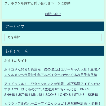
ク、ボタンを押すと問い合わせページに移動
お問い合せ
アーカイブ
おすすめ～ん
おすすめサイト
おネコさん的まとめ速報 僕の彼女はエリーちゃん人形！豆腐メ
ンタルメンヘラ電波中年アルバイターのぬいぐるみ男子末路編
アイドッフル！ ワタクシ的まとめ速報 地下格闘アイドルだい
すき！23 ひうらのアニメ放送局101ちゃんねる BNK48 ！
SNH48！JKT48！MNL48！SGO48！GNZ48！STU48！SKE48
ヒウラッフルのハーニーフィニッシュゴミ屋敷補完計画 ＜必殺！