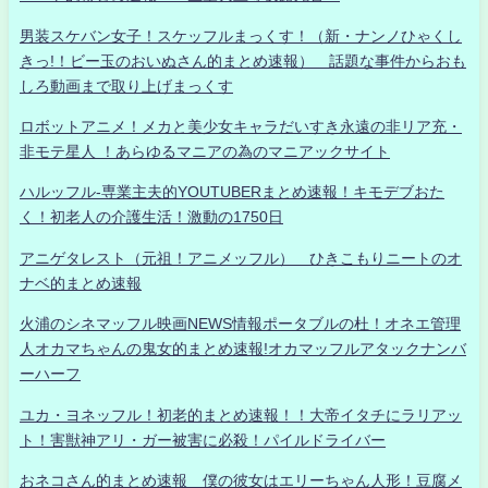
男装スケバン女子！スケッフルまっくす！（新・ナンノひゃくし
きっ!！ビー玉のおいぬさん的まとめ速報） 話題な事件からおも
しろ動画まで取り上げまっくす
ロボットアニメ！メカと美少女キャラだいすき永遠の非リア充・
非モテ星人 ！あらゆるマニアの為のマニアックサイト
ハルッフル-専業主夫的YOUTUBERまとめ速報！キモデブおた
く！初老人の介護生活！激動の1750日
アニゲタレスト（元祖！アニメッフル） ひきこもりニートのオ
ナベ的まとめ速報
火浦のシネマッフル映画NEWS情報ポータブルの杜！オネエ管理
人オカマちゃんの鬼女的まとめ速報!オカマッフルアタックナンバ
ーハーフ
ユカ・ヨネッフル！初老的まとめ速報！！大帝イタチにラリアッ
ト！害獣神アリ・ガー被害に必殺！パイルドライバー
おネコさん的まとめ速報 僕の彼女はエリーちゃん人形！豆腐メ