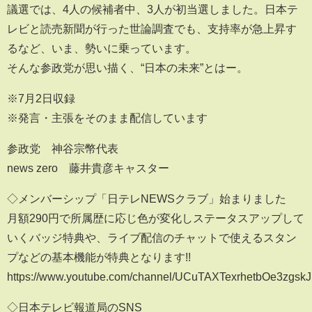
議選では、4人の候補者中、3人が初当選しました。日本テ
レビと読売新聞が行った世論調査でも、支持率が急上昇す
るなど、いま、勢いに乗っています。
そんな参政党が思い描く、“日本の未来”とはー。
※7月2日収録
※発言・主張をそのまま配信しています
参政党 神谷宗幣代表
news zero 藤井貴彦キャスター
◇メンバーシップ「日テレNEWSクラブ」始まりました
月額290円で所属歴に応じ色が変化しステータスアップして
いくバッジ特典や、ライブ配信のチャットで使えるスタン
プなどの基本機能が特典となります!!
https://www.youtube.com/channel/UCuTAXTexrhetbOe3zgskJ
◇日本テレビ報道局のSNS