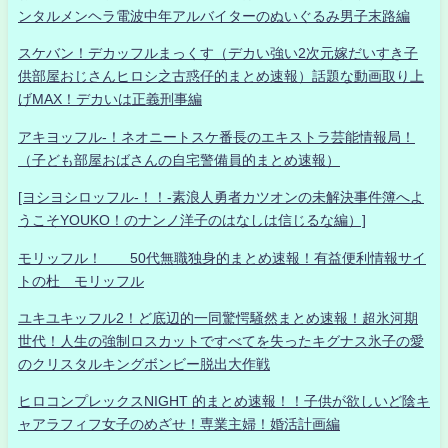
ンタルメンヘラ電波中年アルバイターのぬいぐるみ男子末路編
スケバン！デカッフルまっくす（デカい強い2次元嫁だいすき子
供部屋おじさんヒロシ之古惑仔的まとめ速報）話題な動画取り上
げMAX！デカいは正義刑事編
アキヨッフル-！ネオニートスケ番長のエキストラ芸能情報局！
（子ども部屋おばさんの自宅警備員的まとめ速報）
[ヨシヨシロッフル-！！-素浪人勇者カツオンの未解決事件簿へよ
うこそYOUKO！のナンノ洋子のはなしは信じるな編）]
モリッフル！ 50代無職独身的まとめ速報！有益便利情報サイ
トの杜 モリッフル
ユキユキッフル2！ど底辺的一同驚愕騒然まとめ速報！超氷河期
世代！人生の強制ロスカットですべてを失ったキグナス氷子の愛
のクリスタルキングボンビー脱出大作戦
ヒロコンプレックスNIGHT 的まとめ速報！！子供が欲しいど陰キ
ャアラフィフ女子のめざせ！専業主婦！婚活計画編