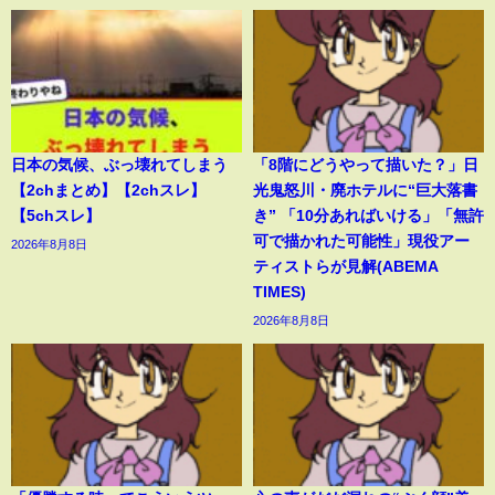
日本の気候、ぶっ壊れてしまう
「8階にどうやって描いた？」日
【2chまとめ】【2chスレ】
光鬼怒川・廃ホテルに“巨大落書
【5chスレ】
き” 「10分あればいける」「無許
可で描かれた可能性」現役アー
2026年8月8日
ティストらが見解(ABEMA
TIMES)
2026年8月8日