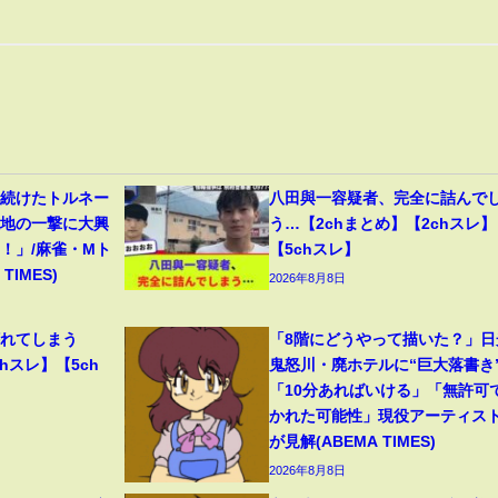
り続けたトルネー
八田與一容疑者、完全に詰んで
意地の一撃に大興
う…【2chまとめ】【2chスレ】
！」/麻雀・Mト
【5chスレ】
TIMES)
2026年8月8日
壊れてしまう
「8階にどうやって描いた？」日
hスレ】【5ch
鬼怒川・廃ホテルに“巨大落書き
「10分あればいける」「無許可
かれた可能性」現役アーティス
が見解(ABEMA TIMES)
2026年8月8日