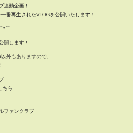
ブ連動企画！
で一番再生されたVLOGを公開いたします！
⌒*⌒
を公開します！
G以外もありますので、
！
ブ
こちら
ャルファンクラブ