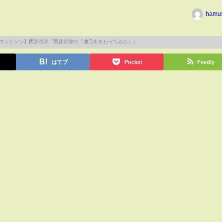
hamu
はてブ
Pocket
Feedly