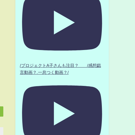
/プロジェクトA子さんも注目？ /感想戯
言動画？.一息つく動画？/