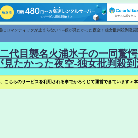
速報にロマンティックが止まらない？--僕が見たかった夜空！独女批判殺到激闘
！--二代目襲名火浦氷子の一同
見たかった夜空-独女批判殺到
、こちらのサービスを利用される事でかろうじて運営できています＞本