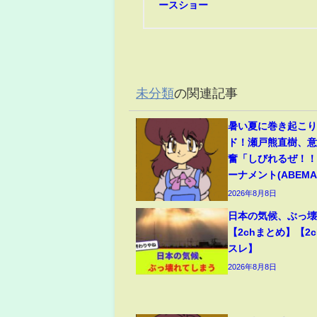
ースショー
未分類
の関連記事
暑い夏に巻き起こ
ド！瀬戸熊直樹、
奮「しびれるぜ！！
ーナメント(ABEMA 
2026年8月8日
日本の気候、ぶっ
【2chまとめ】【2c
スレ】
2026年8月8日