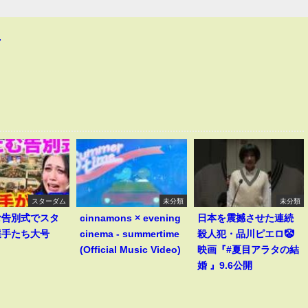
4
スターダム
未分類
未分類
む告別式でスタ
cinnamons × evening
日本を震撼させた連続
選手たち大号
cinema - summertime
殺人犯・品川ピエロ🤡
(Official Music Video)
映画『#夏目アラタの結
婚 』9.6公開