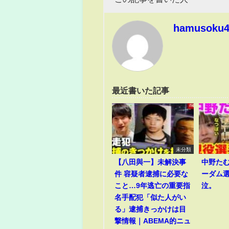
hamusoku
最近書いた記事
未分類
【八田與一】未解決事
中野た
件 容疑者逮捕に必要な
ーダム
こと…9年逃亡の重要指
泣。
名手配犯「似た人がい
る」逮捕きっかけは目
撃情報｜ABEMA的ニュ