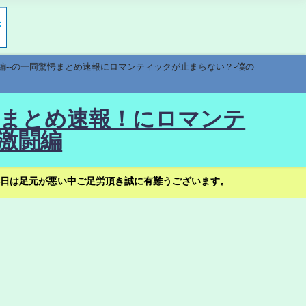
編--の一同驚愕まとめ速報にロマンティックが止まらない？-僕の
驚愕まとめ速報！にロマンテ
激闘編
日は足元が悪い中ご足労頂き誠に有難うございます。