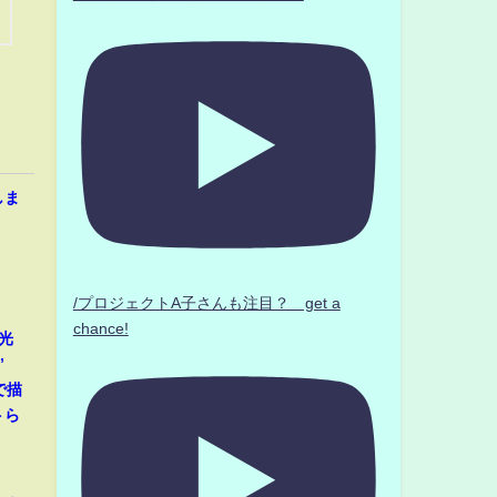
しま
/プロジェクトA子さんも注目？ get a
chance!
光
”
で描
トら