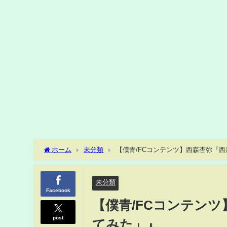
ホーム
未分類
【僕青/FCコンテンツ】西森杏弥『
未分類
Facebook
【僕青/FCコンテン
post
てみた」』