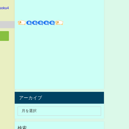
soku4
アーカイブ
検索