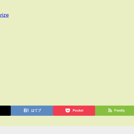
rize
はてブ
Pocket
Feedly