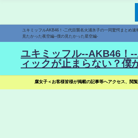
ユキミッフルAKB46！-二代目襲名火浦氷子の一同驚愕まとめ
見たかった夜空編--僕の見たかった星空編-
ユキミッフル--AKB46
ィックが止まらない？僕が
腐女子＜お客様皆様が掲載の記事等へアクセス、閲覧