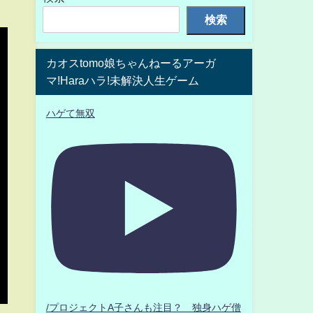
検索
カオスtomo娘ちゃんねーるアーガ
マ!Haraハラ!未解決人生ゲーム
ハゲて無双
/プロジェクトA子さんも注目？ 独身ハゲ僧