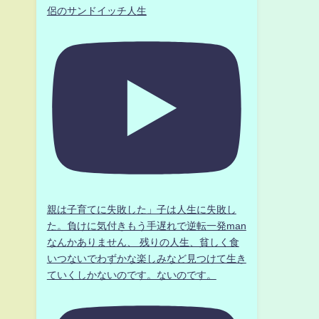
侶のサンドイッチ人生
親は子育てに失敗した」子は人生に失敗し
た。負けに気付きもう手遅れで逆転一発man
なんかありません、 残りの人生、貧しく食
いつないでわずかな楽しみなど見つけて生き
ていくしかないのです。ないのです。