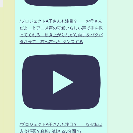
/プロジェクトA子さんも注目？ お母さん
だよ とアニメ声の可愛いらしい声で手を振
ってくれる 起き上がりながら両手をパタパ
タさせて 右へ左へと ダンスする
/プロジェクトA子さんも注目？ なぜ私は
入会拒否？真相が刺さる3分間？/