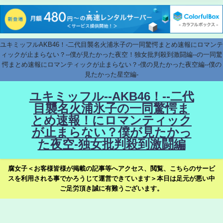
ユキミッフルAKB46！-二代目襲名火浦氷子の一同驚愕まとめ速報にロマンテ
ィックが止まらない？--僕が見たかった夜空！独女批判殺到激闘編--の一同驚
愕まとめ速報にロマンティックが止まらない？-僕の見たかった夜空編--僕の
見たかった星空編-
ユキミッフル--AKB46！--二代
目襲名火浦氷子の一同驚愕ま
とめ速報！にロマンティック
が止まらない？僕が見たかっ
た夜空-独女批判殺到激闘編
腐女子＜お客様皆様が掲載の記事等へアクセス、閲覧、こちらのサービ
スを利用される事でかろうじて運営できています＞本日は足元が悪い中
ご足労頂き誠に有難うございます。