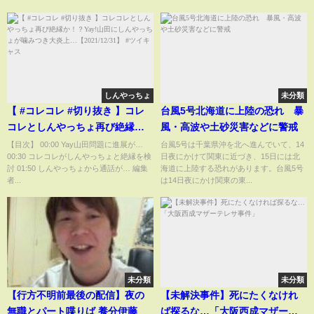
しんやっちょ
未分類
【 #コレコレ #切り抜き 】コレ
台風5号北海道に上陸の恐れ 暴
コレとしんやっちょ再び絶縁
風・高波や土砂災害などに警戒
か！？Yay!山田にしんやっちょ
【目次】 00:00 Yay山田問題に進展が…
台風5号は千葉県沖を北へ進んでいて、14
00:30 コレコレがしんやっちょと絶縁を検
日夜にかけて関東に近づき、15日には北
が噛みつき大炎上…
討 01:50 しんやっちょから通話が… 編集
海道に上陸する恐れがあります。台風5号
【2021/12/31】 #ツイキャス
者...
は14日夜にかけ関東の東...
未分類
未分類
【行方不明前最後の配信】夜の
【未解決事件】死にたくなけれ
無職とパート喋りば 養分伊藤
ば探るな…「大阪西成マザーテ