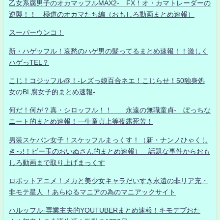
乙女系腐男子のオカマッフルMAX2- FX！オ・カマトレーダーの
逆襲！！ 極道のオカマたち編（おもしろ動画まとめ速報）
スーパーウンコ！
新・ハゲッフル！哀愁のハゲ男の髪ってるまとめ速報！！激しく
ハゲっTEL？
こじ！コジッフル@！-レズっ娘百合ネエ！こじらせ！50独身処
女のBL腐女子的まとめ速報-
何だ！何が？真・シロッフル！！ 永遠の無職童貞- ぼっちな
ニート的まとめ速報！一生童貞上等夜露死苦！
男装スケバン女子！スケッフルまっくす！（新・ナンノひゃくし
きっ!！ビー玉のおいぬさん的まとめ速報） 話題な事件からおも
しろ動画まで取り上げまっくす
ロボットアニメ！メカと美少女キャラだいすき永遠の非リア充・
非モテ星人 ！あらゆるマニアの為のマニアックサイト
ハルッフル-専業主夫的YOUTUBERまとめ速報！キモデブおた