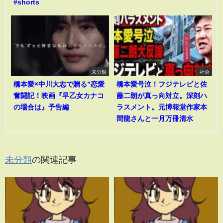
#shorts
未分類
社会
橋本愛×中川大志で贈る”恋愛
橋本愛号泣！フジテレビと佐
奮闘記！映画『早乙女カナコ
藤二朗が真っ向対立。深刻ハ
の場合は』予告編
ラスメント。元博報堂作家本
間龍さんと一月万冊清水
未分類
の関連記事