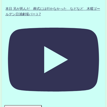
本日 兄が死んだ 葬式には行かなかった などなど 木曜ゴー
ルデン日浦劇場パート7