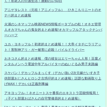
く！初老人の介護生活！激動の1750日
アニゲタレスト（元祖！アニメッフル） ひきこもりニートのオ
ナベ的まとめ速報
火浦のシネマッフル映画NEWS情報ポータブルの杜！オネエ管理
人オカマちゃんの鬼女的まとめ速報!オカマッフルアタックナンバ
ーハーフ
ユカ・ヨネッフル！初老的まとめ速報！！大帝イタチにラリアッ
ト！害獣神アリ・ガー被害に必殺！パイルドライバー
おネコさん的まとめ速報 僕の彼女はエリーちゃん人形！豆腐メ
ンタルメンヘラ電波中年アルバイターのぬいぐるみ男子末路編
スケバン！デカッフルまっくす（デカい強い2次元嫁だいすき子
供部屋おじさんヒロシ之古惑仔的まとめ速報）話題な動画取り上
げMAX！デカいは正義刑事編
アキヨッフル-！ネオニートスケ番長のエキストラ芸能情報局！
（子ども部屋おばさんの自宅警備員的まとめ速報）