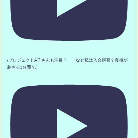
/プロジェクトA子さんも注目？ なぜ私は入会拒否？真相が
刺さる3分間？/