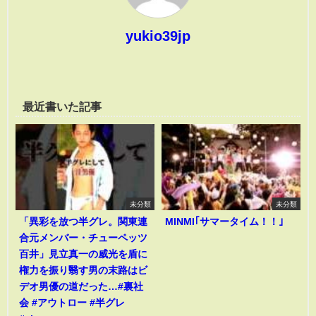
yukio39jp
最近書いた記事
未分類
未分類
「異彩を放つ半グレ。関東連
MINMI｢サマータイム！！｣
合元メンバー・チューペッツ
百井」見立真一の威光を盾に
権力を振り翳す男の末路はビ
デオ男優の道だった…#裏社
会 #アウトロー #半グレ