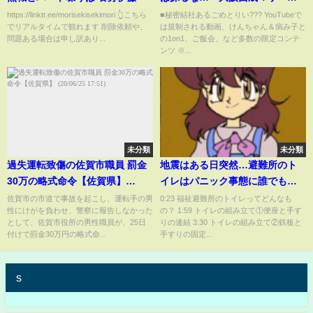
レサ事件」
https://linktr.ee/morisekisekimori 👆こちら
■秘密結社あるごめとりい?️?️?️ YouTubeで
でリアルタイムで観れます 削除依頼や、
は規制される動画、けんちゃん＆病み子と
問題ある場合は申し訳あり...
の1on1、ご飯会、など多数の限定コンテ
ンツ ※...
未分類
未分類
過失運転致傷の佐賀市職員 罰金
地震はある日突然…避難所のト
30万の略式命令【佐賀県】
イレはパニック事態に誰でも即
(20/06/25 17:51)
組み立てられる？
佐賀市の市道で事故を起こし、運転手の男
0:23 福祉避難所のトイレってどんなも
性にけがを負わせ、警察に報告しなかった
の？ 1:59 トイレの組み立て①便座と手す
として、佐賀市役所の男性職員が、25日
りの連結 3:30 トイレの組み立て②鉄板と
付けで罰金30万円の略式命...
手すりの固定...
s