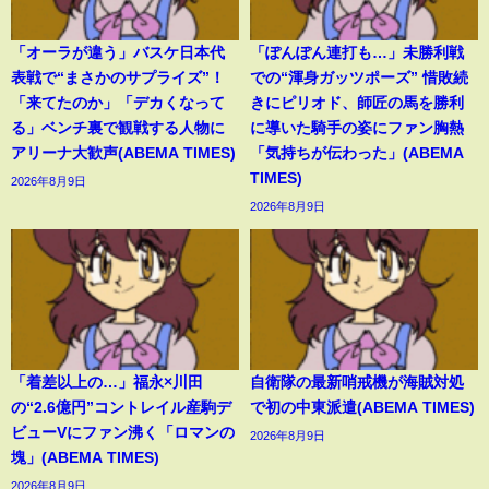
「オーラが違う」バスケ日本代
「ぽんぽん連打も…」未勝利戦
表戦で“まさかのサプライズ”！
での“渾身ガッツポーズ” 惜敗続
「来てたのか」「デカくなって
きにピリオド、師匠の馬を勝利
る」ベンチ裏で観戦する人物に
に導いた騎手の姿にファン胸熱
アリーナ大歓声(ABEMA TIMES)
「気持ちが伝わった」(ABEMA
TIMES)
2026年8月9日
2026年8月9日
「着差以上の…」福永×川田
自衛隊の最新哨戒機が海賊対処
の“2.6億円”コントレイル産駒デ
で初の中東派遣(ABEMA TIMES)
ビューVにファン沸く「ロマンの
2026年8月9日
塊」(ABEMA TIMES)
2026年8月9日