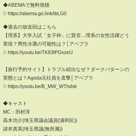
◆ABEMAで無料視聴
▷https://abema.go.link/ibLG0
◆過去の放送回はこちら
【理系】大学入試「女子枠」に賛否…理系の女性活躍どう
実現？男性冷遇の可能性は？│アベプラ
▷https://youtu.be/TK83tPDxzeU
【旅行予約サイト】トラブル続出なぜ？ダークパターンの
実態とは？Agoda元社員を直撃│アベプラ
▷https://youtu.be/B_MW_WThdsk
◆キャスト
MC：田村淳
高木功介(埼玉県議会議員(浦和区))
諸井真英(埼玉県議(無所属))