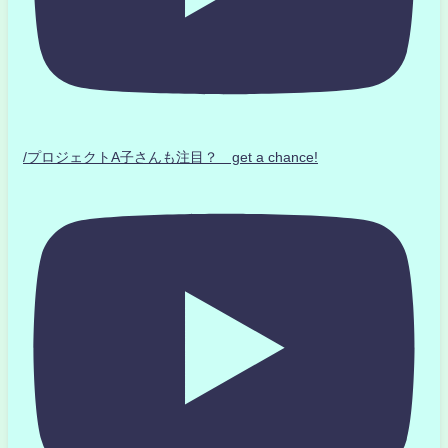
/プロジェクトA子さんも注目？ get a chance!