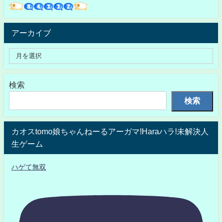
アーカイブ
検索
検索
カオスtomo娘ちゃんねーるアーガマ!Haraハラ!未解決人
生ゲーム
ハゲて無双