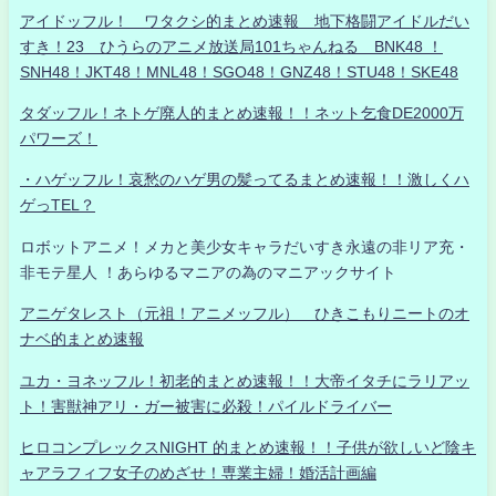
アイドッフル！ ワタクシ的まとめ速報 地下格闘アイドルだい
すき！23 ひうらのアニメ放送局101ちゃんねる BNK48 ！
SNH48！JKT48！MNL48！SGO48！GNZ48！STU48！SKE48
タダッフル！ネトゲ廃人的まとめ速報！！ネット乞食DE2000万
パワーズ！
・ハゲッフル！哀愁のハゲ男の髪ってるまとめ速報！！激しくハ
ゲっTEL？
ロボットアニメ！メカと美少女キャラだいすき永遠の非リア充・
非モテ星人 ！あらゆるマニアの為のマニアックサイト
アニゲタレスト（元祖！アニメッフル） ひきこもりニートのオ
ナベ的まとめ速報
ユカ・ヨネッフル！初老的まとめ速報！！大帝イタチにラリアッ
ト！害獣神アリ・ガー被害に必殺！パイルドライバー
ヒロコンプレックスNIGHT 的まとめ速報！！子供が欲しいど陰キ
ャアラフィフ女子のめざせ！専業主婦！婚活計画編