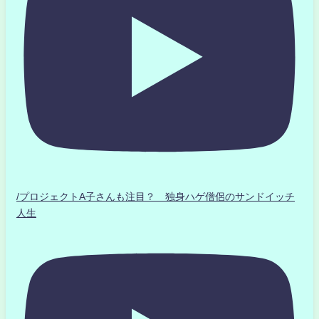
/プロジェクトA子さんも注目？ 独身ハゲ僧侶のサンドイッチ
人生