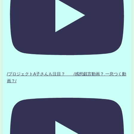
/プロジェクトA子さんも注目？ /感想戯言動画？.一息つく動
画？/