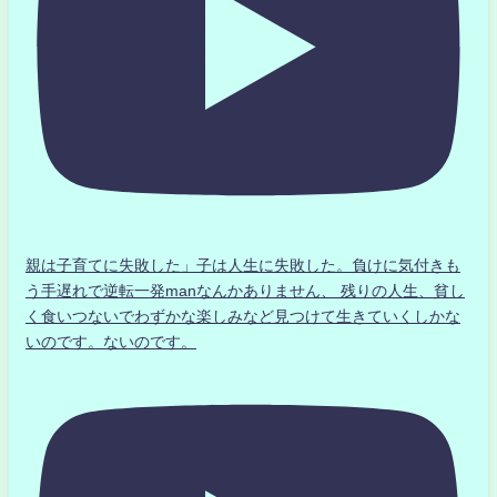
親は子育てに失敗した」子は人生に失敗した。負けに気付きも
う手遅れで逆転一発manなんかありません、 残りの人生、貧し
く食いつないでわずかな楽しみなど見つけて生きていくしかな
いのです。ないのです。