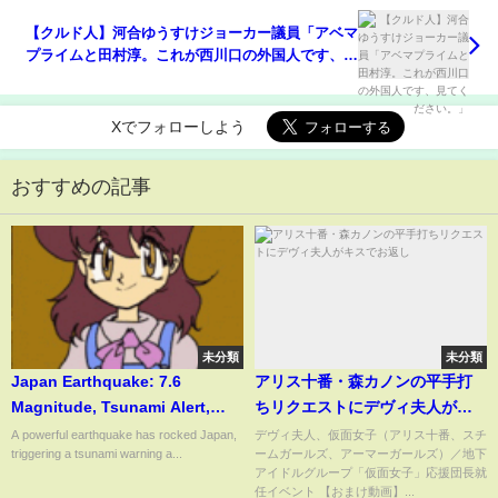
【クルド人】河合ゆうすけジョーカー議員「アベマ
プライムと田村淳。これが西川口の外国人です、見
てください。」
Xでフォローしよう
おすすめの記事
未分類
未分類
Japan Earthquake: 7.6
アリス十番・森カノンの平手打
Magnitude, Tsunami Alert,
ちリクエストにデヴィ夫人がキ
Live Updates
スでお返し
A powerful earthquake has rocked Japan,
デヴィ夫人、仮面女子（アリス十番、スチ
triggering a tsunami warning a...
ームガールズ、アーマーガールズ）／地下
アイドルグループ「仮面女子」応援団長就
任イベント 【おまけ動画】...