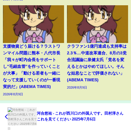
支援物資どう届ける？ラストワ
クラファン1億円達成も支持率は
ンマイル問題に熊本・八代市長
2.3％…中道改革連合、8月の3党
「我々が町内会長をサポート
合流議論に泉健太氏「党名を変
し”毛細血管”を作っていくこと
えるとかはやめてほしい。そん
が大事」「動ける若者も一緒に
な姑息なことで評価されない」
なって支援していくのが一番現
(ABEMA TIMES)
実的だ」(ABEMA TIMES)
2026年8月9日
2026年8月9日
河合悠祐 - これが西川口の外国人です。田村淳さん
これを見てください 2025年7月6日