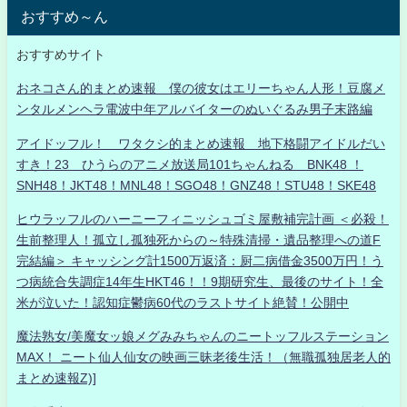
おすすめ～ん
おすすめサイト
おネコさん的まとめ速報 僕の彼女はエリーちゃん人形！豆腐メ
ンタルメンヘラ電波中年アルバイターのぬいぐるみ男子末路編
アイドッフル！ ワタクシ的まとめ速報 地下格闘アイドルだい
すき！23 ひうらのアニメ放送局101ちゃんねる BNK48 ！
SNH48！JKT48！MNL48！SGO48！GNZ48！STU48！SKE48
ヒウラッフルのハーニーフィニッシュゴミ屋敷補完計画 ＜必殺！
生前整理人！孤立し孤独死からの～特殊清掃・遺品整理への道F
完結編＞ キャッシング計1500万返済：厨二病借金3500万円！う
つ病統合失調症14年生HKT46！！9期研究生、最後のサイト！全
米が泣いた！認知症鬱病60代のラストサイト絶賛！公開中
魔法熟女/美魔女ッ娘メグみみちゃんのニートッフルステーション
MAX！ ニート仙人仙女の映画三昧老後生活！（無職孤独居老人的
まとめ速報Z)]